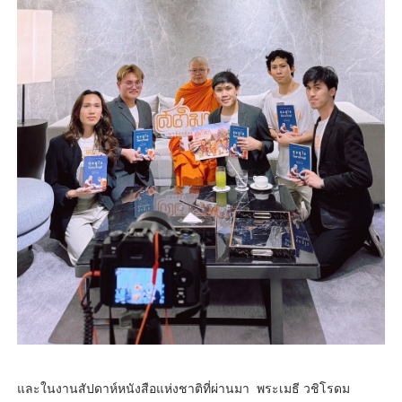
และในงานสัปดาห์หนังสือแห่งชาติที่ผ่านมา พระเมธี วชิโรดม