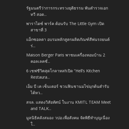
รัฐมนตรีว่าการกระทรวงยุติธรรม พันตํารวจเอก
ทวี สอด...
พาราไดซ์ พาร์ค ต้อนรับ The Little Gym เปิด
สาขาที่ 3
แอ็กซอลตา อบรมหลักสูตรผลิตภัณฑ์สีพ่นรถยนต์
ร่...
Maison Berger Paris พาชมเครื่องหอมบ้าน 2
คอลเลคชั่...
6 เชฟชีวิตสุดโกลาหล!!เปิด “Hell’s Kitchen
Restaura...
เอ็ม บี เค เซ็นเตอร์ ชวนฟินชานมไข่มุกต้นตำรับ
ไต้หว...
สจล. แสดงวิสัยทัศน์ ในงาน KMITL TEAM Meet
and TALK...
มูลนิธิคลังสมอง วปอ.เพื่อสังคม จัดพิธีทำบุญเนื่อง
ใ...