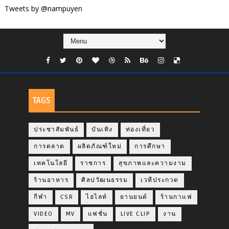
Tweets by @nampuyen
TAGS
ประชาสัมพันธ์
บันเทิง
ท่องเที่ยว
การตลาด
ผลิตภัณฑ์ใหม่
การศึกษา
เทคโนโลยี
ราชการ
สุขภาพและความงาม
ร้านอาหาร
ศิลปวัฒนธรรม
เวทีประกวด
กีฬา
CSR
ไฮไลท์
ยานยนต์
ร้านกาแฟ
VIDEO
MV
แฟชั่น
LIVE CLIP
งาน