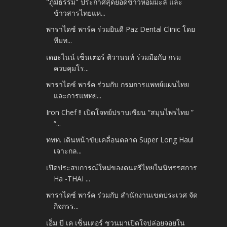
"ภูมิธรรม" ประกาศสุดยอดข้าวหอมมะลิ และ
ข้าวสารไทยแห...
พาราไดซ์ พาร์ค ร่วมยินดี Paz Dental Clinic โดย
ทีมท...
เดอะไนน์ เซ็นเตอร์ ติวานนท์ ร่วมมือกับ กรม
ควบคุมโร...
พาราไดซ์ พาร์ค ร่วมกับ กรมการแพทย์แผนไทย
และการแพทย...
Iron Chef !! เปิดโจทย์ปราบเซียน “สมุนไพรไทย ”
“...
ททท. เดินหน้าขับเคลื่อนตลาด Super Long Haul
เจาะกล...
เปิดประสบการณ์ใหม่ของดนตรีไทยในนิทรรศการ
Ha -THAI ...
พาราไดซ์ พาร์ค ร่วมกับ สำนักงานเขตประเวศ จัด
กิจกรร...
เอ็ม บี เค เซ็นเตอร์ ชวนมาเปิดใจปล่อยจอยใน