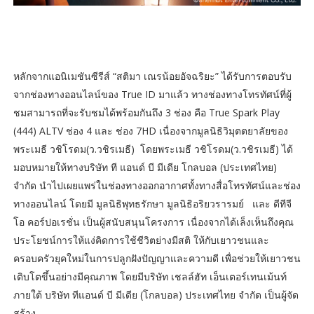
หลักจากแอนิเมชันซีรีส์ “สติมา เณรน้อยอัจฉริยะ” ได้รับการตอบรับ
จากช่องทางออนไลน์ของ True ID มาแล้ว ทางช่องทางโทรทัศน์ที่ผู้
ชมสามารถที่จะรับชมได้พร้อมกันถึง 3 ช่อง คือ True Spark Play
(444) ALTV ช่อง 4 และ ช่อง 7HD เนื่องจากมูลนิธิวิมุตตยาลัยของ
พระเมธี วชิโรดม(ว.วชิรเมธี) โดยพระเมธี วชิโรดม(ว.วชิรเมธี) ได้
มอบหมายให้ทางบริษัท ที แอนด์ บี มีเดีย โกลบอล (ประเทศไทย)
จำกัด นำไปเผยแพร่ในช่องทางออกอากาศทั้งทางสื่อโทรทัศน์และช่อง
ทางออนไลน์ โดยมี มูลนิธิพุทธรักษา มูลนิธิอริยวรารมย์ และ ดีทีจี
โอ คอร์ปอเรชั่น เป็นผู้สนับสนุนโครงการ เนื่องจากได้เล็งเห็นถึงคุณ
ประโยชน์การให้แง่คิดการใช้ชีวิตย่างมีสติ ให้กับเยาวชนและ
ครอบครัวยุคใหม่ในการปลูกฝังปัญญาและความดี เพื่อช่วยให้เยาวชน
เติบโตขึ้นอย่างมีคุณภาพ โดยมีบริษัท เชลล์ฮัท เอ็นเตอร์เทนเม้นท์
ภายใต้ บริษัท ทีแอนด์ บี มีเดีย (โกลบอล) ประเทศไทย จำกัด เป็นผู้จัด
สร้าง