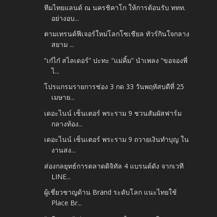
ทีมไทยแลนด์ ณ นครชิคาโก ให้การต้อนรับ ททท.
อย่างอบ...
ตามเทรนด์ฟีเจอร์ใหม่โลกโซเชียล ทัวร์กินใจกลาง
สยาม ...
“เก๋ไก๋ สไลเดอร์” ปะทะ “แม่คิ้ม” นำเพลง “ขอจองพี่
ไ...
โปรแกรมรายการช่อง 3 กด 33 วันพฤหัสบดีที่ 25
เมษาย...
เดอะไนน์ เซ็นเตอร์ พระราม 9 ชวนสัมผัสฟาร์ม
กลางท้อง...
เดอะไนน์ เซ็นเตอร์ พระราม 9 ถวายเงินทำบุญ ใน
งานสง...
ส่องกลยุทธ์การตลาดดิจิทัล 4 แบรนด์ดัง จากเวที
LINE...
ผู้เชี่ยวชาญด้าน Brand ระดับโลก แนะไทยใช้
Place Br...