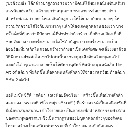
(ว.วชิรเมธี) ได้กล่าวปาฐกถาธรรมว่า “มีคนที่ได้ชม แอนิเมชันสติมา
เณรน้อยอัจฉริยะแล้ว บอกว่าสนุกมาก พระอาจารย์อยากจะฝาก
สำหรับพ่อแม่ว่า อย่าให้แต่เงินกับลูก จงให้ให้เวลากับเขามากๆ ให้
ความรักความใส่ใจกับเขามากๆ แล้วให้สังเกตลูกหลานของเรา บาง
ครั้งเด็กที่ทำท่าว่ามีปัญหา เด็ที่ทำท่าว่าก้าวร้าว เด็กที่ชอบถียงเด็กที่
ชอบคิดต่าง บางครั้งเขาอาจไม่ใช่ตัวปัญหา บางครั้งเขาอาจเป็น
อัจฉริยะที่มาเกิดในครอบครัวเราถ้าเขาเป็นเด็กพิเศษ จงเลี้ยงเขาด้วย
วิธีพิเศษ อย่าผลักไสเขาไปเช่นนั้นเราจะสูญเสียอัจฉริยะบุคคลไป”
และยังได้กรุณาแจกลายเซ็นให้ศิษยานุศิษย์ ที่สนับสนุนหนังสือ The
Art of สติมา ที่ผลิตขึ้นเพื่อหาทุนหลังหักค่าใช้จ่าย มาเตรียมทำสติมา
ซีซั่น 2 ต่อไป
แอนิเมชันซีรีส์ “สติมา เณรน้อยอัจฉริยะ” สร้างขึ้นเพื่อนำหลักคำ
สอนของ พระเมธีวชิโรดม(ว.วชิรเมธี ) ที่สร้างสรรค์เป็นแอนิเมชันที่
มีเนื้อหาสนุกสนาน เข้าใจง่ายและเป็นสากลเพื่อนำหลักธรรมคำสอน
ของพระพุทธศาสนา ซึ่งเป็นรากฐานของปัญหาหลักต่างๆของสังคม
ไทยมาสร้างเป็นแอนิเมชันธรรมะที่เข้าใจง่ายผ่านตัวตัสละคร