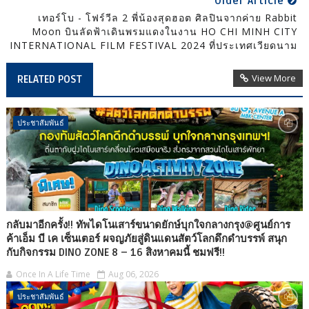
Older Article
เทอร์โบ - โฟร์วีล 2 พี่น้องสุดฮอต ศิลปินจากค่าย Rabbit
Moon บินลัดฟ้าเดินพรมแดงในงาน HO CHI MINH CITY
INTERNATIONAL FILM FESTIVAL 2024 ที่ประเทศเวียดนาม
View More
RELATED POST
ประชาสัมพันธ์
กลับมาอีกครั้ง!! ทัพไดโนเสาร์ขนาดยักษ์บุกใจกลางกรุง@ศูนย์การ
ค้าเอ็ม บี เค เซ็นเตอร์ ผจญภัยสู่ดินแดนสัตว์โลกดึกดำบรรพ์ สนุก
กับกิจกรรม DINO ZONE 8 – 16 สิงหาคมนี้ ชมฟรี!!
Once In A Life Time
Aug 06, 2026
ประชาสัมพันธ์