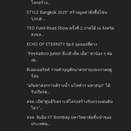
โลกสร้าง...
STYLE Bangkok 2025” สร้างมูลค่าสั่งซื้อโซน
‘Local ...
TED Fund Road Show ครั้งที่ 2 ภาคใต้ ณ จังหวัด
สงขล...
ECHO OF ETERNITY Ep.6 มุมมองที่ต่าง
"PeeKaBoo Junior จ๊ะเอ๋! เด็ด เด็ด" พาน้อง ๆ ท่อ
งด...
ดิเอมเมอรัลด์ ร่วมทำบุญตักบาตรสามเณรภาคฤดู
ร้อน
“อภิมหาสงกรานต์รางน้ำ มโหฬาร มหาสนุก” ได้
รับเกียรต...
สจล. เปิด"ศูนย์วิเคราะห์โครงสร้างรับแรงแผ่นดิน
ไหว"...
สจล. จับมือ IIT Bombay มหาวิทยาลัยชั้นนำของ
ประเทศอ...