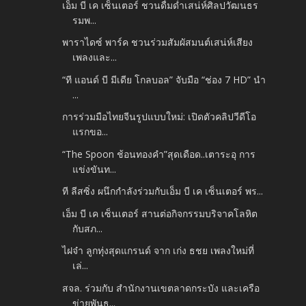
เอ็ม บี เค เซ็นเตอร์ ชวนดื่มด่ำเสน่ห์ศิลปวัฒนธร
รมพ...
พาราไดซ์ พาร์ค ชวนร่วมสัมผัสมนต์เสน่ห์เสียง
เพลงและ...
“ที แอนด์ บี มีเดีย โกลบอล” จับมือ “ช่อง 7 HD” นำ
...
การร่วมมือไทยจีนรูปแบบใหม่: เปิดตัวคลิปวีดีโอ
แรกขอ...
“The Spoon ช้อนทองคำ”สุดเดือด..เตาระอุ การ
แข่งขันท...
ที ลีสซิ่ง ผนึกกำลังร่วมกับเอ็ม บี เค เซ็นเตอร์ พร...
เอ็ม บี เค เซ็นเตอร์ สานต่อกิจกรรมบริจาคโลหิต
กับสภ...
ไฝจ๋า ลูกทุ่งสุดแกรนด์ จาก เก่ง ธชย เพลงใหม่ที่
เล่...
สจล. ร่วมกับ สำนักงานเขตลาดกระบัง และเครือ
ข่ายพันธ...