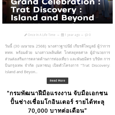
Once In A Life Time
1 year ago
0
วันนี้ (30 เมษายน 2568) นางสาวฐาปนีย์ เกียรติไพบูลย์ ผู้ว่าการ
ททท. พร้อมด้วย นางสาวเพลินพิศ โกศลยุทธศาล ผู้อำนวยการ
ส่วนส่งเสริมการตลาดด้านการท่องเที่ยว และพันธมิตร บริษัท การ
บินกรุงเทพ จำกัด (มหาชน) เปิดตัวโครงการ “Trat Discovery:
Island and Beyon...
Read More
“กรมพัฒนาฝีมือแรงงาน จับมือเอกชน
ปั้นช่างเชื่อมโกอินเตอร์ รายได้ทะลุ
70,000 บาทต่อเดือน”