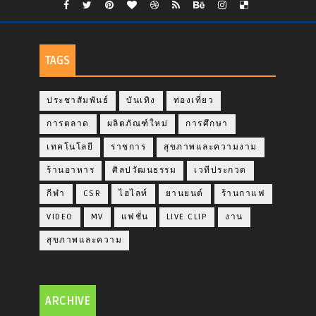
TAGS
ประชาสัมพันธ์
บันเทิง
ท่องเที่ยว
การตลาด
ผลิตภัณฑ์ใหม่
การศึกษา
เทคโนโลยี
ราชการ
สุขภาพและความงาม
ร้านอาหาร
ศิลปวัฒนธรรม
เวทีประกวด
กีฬา
CSR
ไฮไลท์
ยานยนต์
ร้านกาแฟ
VIDEO
MV
แฟชั่น
LIVE CLIP
งาน
สุขภาพและความ
ARCHIVE