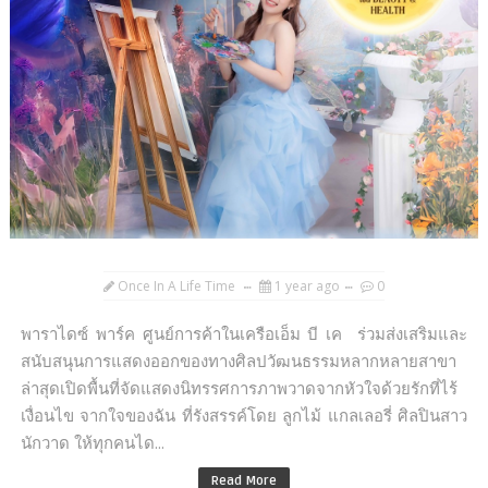
Once In A Life Time
1 year ago
0
พาราไดซ์ พาร์ค ศูนย์การค้าในเครือเอ็ม บี เค ร่วมส่งเสริมและ
สนับสนุนการแสดงออกของทางศิลปวัฒนธรรมหลากหลายสาขา
ล่าสุดเปิดพื้นที่จัดแสดงนิทรรศการภาพวาดจากหัวใจด้วยรักที่ไร้
เงื่อนไข จากใจของฉัน ที่รังสรรค์โดย ลูกไม้ แกลเลอรี่ ศิลปินสาว
นักวาด ให้ทุกคนได...
Read More