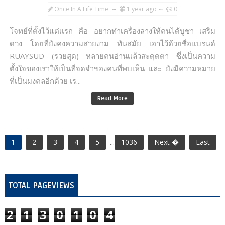
Once In A Life Time
1 year ago
0
โจทย์ที่ตั้งไว้แต่เเรก คือ อยากทำเครื่องลางให้คนได้บูชา เสริม
ดวง โดยที่ยังคงความสวยงาม ทันสมัย เอาไว้ด้วยชื่อเเบรนด์
RUAYSUD (รวยสุด) หลายคนอ่านเเล้วสะดุดตา ซึ่งเป็นความ
ตั้งใจของเราให้เป็นที่จดจำของคนที่พบเห็น และ ยังมีความหมาย
ที่เป็นมงคลอีกด้วย เร...
Read More
1
2
3
4
5
...
1036
Next �
Last
TOTAL PAGEVIEWS
2
1
3
0
1
0
4