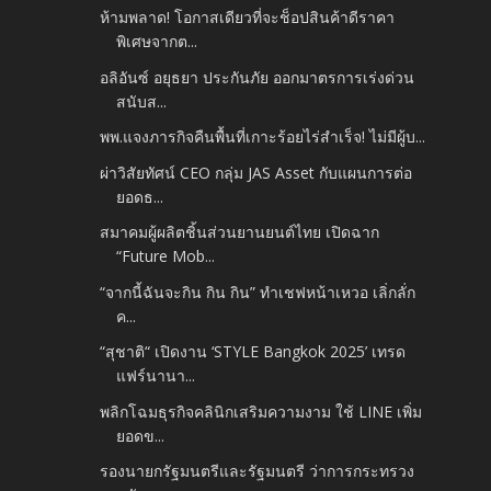
ห้ามพลาด! โอกาสเดียวที่จะช็อปสินค้าดีราคา
พิเศษจากต...
อลิอันซ์ อยุธยา ประกันภัย ออกมาตรการเร่งด่วน
สนับส...
พพ.แจงภารกิจคืนพื้นที่เกาะร้อยไร่สำเร็จ! ไม่มีผู้บ...
ผ่าวิสัยทัศน์ CEO กลุ่ม JAS Asset กับแผนการต่อ
ยอดธ...
สมาคมผู้ผลิตชิ้นส่วนยานยนต์ไทย เปิดฉาก
“Future Mob...
“จากนี้ฉันจะกิน กิน กิน” ทำเชฟหน้าเหวอ เลิ่กลั่ก
ค...
“สุชาติ“ เปิดงาน ‘STYLE Bangkok 2025’ เทรด
แฟร์นานา...
พลิกโฉมธุรกิจคลินิกเสริมความงาม ใช้ LINE เพิ่ม
ยอดข...
รองนายกรัฐมนตรีและรัฐมนตรี ว่าการกระทรวง