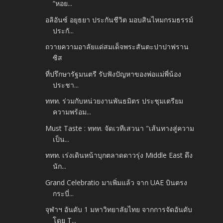
“หอย...
อลิอันซ์ อยุธยา ประกันชีวิต มอบสินไหมกรมธรรม์
ประกั...
ถวายความอาลัยแด่สมเด็จพระสันตะปาปาฟราน
ซิส
ที่ปรึกษารัฐมนตรี รับฟังปัญหาของพ่อแม่พี่น้อง
ประชา...
ททท. ร่วมกับหน่วยงานพันธมิตร ประชุมเตรียม
ความพร้อม...
Must Taste : ททท. จัดเวทีเสวนา "เส้นทางสู่ความ
เป็น...
ททท. เร่งเดินหน้าบุกตลาดดาวรุ่ง Middle East ดึง
นัก...
Grand Celebratio มาเพิ่มแล้ว จาก UAE บินตรง
กระบี่...
จุฬาฯ อันดับ 1 มหาวิทยาลัยไทย จากการจัดอันดับ
โดย T...