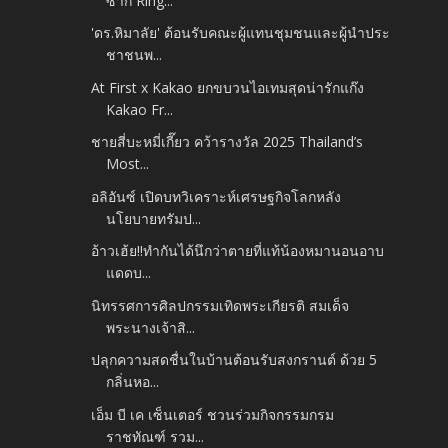
ซากิ Ring...
'ดร.หิมาลัย' ต้อนรับคณะผู้แทนชุมชนและผู้นำประ
ชาชนพ...
At First x Kakao ยกขบวนไอเทมสุดน่ารักแก๊ง
Kakao Fr...
ชายสี่บะหมี่เกี๊ยว คว้ารางวัล 2025 Thailand’s
Most...
อลิอันซ์ เปิดบทวิเคราะห์เศรษฐกิจโลกหลัง
นโยบายทรัมป...
อ้าวเฮ้ย!!ทำกันได้นึกว่าตายที่แท้น้องหมานอนอาบ
แดดบ...
นิทรรศการศิลปกรรมเทิดพระเกียรติ สมเด็จ
พระนางเจ้าสิ...
ปลุกความสดชื่นในบ้านต้อนรับสงกรานต์ ด้วย 5
กลิ่นหอ...
เอ็ม บี เค เซ็นเตอร์ ชวนร่วมกิจกรรมกรม
ราชทัณฑ์ รวม...