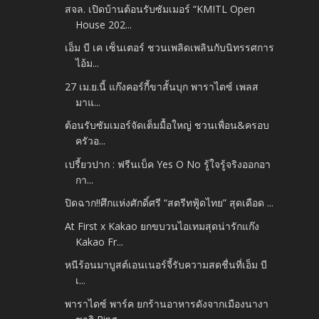
สจล. เปิดบ้านต้อนรับซัมเมอร์ “KMITL Open
House 202...
เอ็ม บี เค เซ็นเตอร์ ชวนเพลิดเพลินกับนิทรรศการ
ไอ้ม...
27 เม.ย.นี้ แก๊งคอร์กี้ขาสั้นบุก พาราไดซ์ เพลส
มาแ...
ต้อนรับซัมเมอร์จัดเต็มมื้อใหญ่ ชวนเพื่อน&ครอบ
ครัวอ...
เปรี้ยวปาก : ฟรีนเบ็ค Yes O No รู้ใจรู้จริงออกอา
กา...
ปิดฉาก!!ศึกแห่งศักดิ์ศรี “สตรีทฟู้ดไทย” สุดเดือด ...
At First x Kakao ยกขบวนไอเทมสุดน่ารักแก๊ง
Kakao Fr...
หนีร้อนมาบูสต์เอนเนอร์จี้รับความสดชื่นที่เอ็ม บี
เ...
พาราไดซ์ พาร์ค ยกร้านอาหารดังจากเมืองนางา