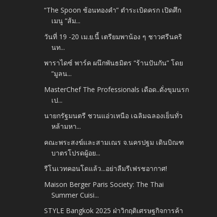
“The Spoon ช้อนทองคำ” ตำระเบิดครก เปิดศึก
เมนู “ส้ม...
วันที่ 19 -20 เม.ย.นี้ เตรียมพาน้อง ๆ ชาวศรีนคริ
นท...
พาราไดซ์ พาร์ค ผนึกพันธมิตร “ร้านปันกัน” โดย
“มูลน...
MasterChef The Professionals เดือด..ดั่งขุมนรก
เป...
นายกรัฐมนตรี ชวนแอ่วเหนือ เฉลิมฉลองเย็นทั่ว
หล้ามหา...
คณะพระสงฆ์และสามเณร จ.นครปฐม เดินบิณฑ
บาตรโปรดผู้อย...
รีโนเวทคอนโดแล้ว...อย่าลืมรีเฟรชอากาศ!
Maison Berger Paris Society: The Thai
Summer Cuisi...
STYLE Bangkok 2025 ฝ่าวิกฤติเศรษฐกิจการค้า