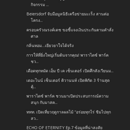
กิจกรรม ...
Beiersdorf จับมือมูลนิธิเครือข่ายมะเร็ง สานต่อ
โครง...
ครอบครัวณรงค์เดช ขอชี้แจงเงินประกันตามคำสั่ง
ศาล
กลิ่นหอม…เยียวยาใจได้จริง
การให้ที่ยิ่งใหญ่เริ่มต้นจากคุณ! พาราไดซ์ พาร์ค
ชว...
เดือดทุกหมัด เอ็ม บี เค เซ็นเตอร์ เปิดศึกสังเวียนม...
เดอะไนน์ เซ็นเตอร์ ติวานนท์ เปิดพิกัด 3 ร้านสุด
คุ้...
พาราไดซ์ พาร์ค ชวนมาเปิดประสบการณ์ความ
สนุก กับมาสค...
ททท. เปิดเที่ยวฤดูกาลผลไม้ “อร่อยทุกไร่ ชิมไปทุก
สว...
ECHO OF ETERNITY Ep.7 ข้อมูลที่น่าสงสัย