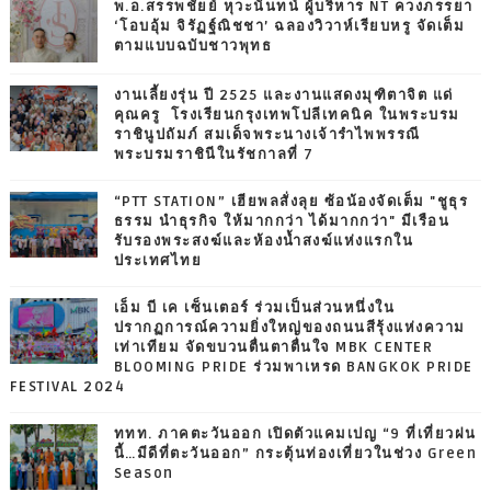
พ.อ.สรรพชัยย์ หุวะนันทน์ ผู้บริหาร NT ควงภรรยา
‘โอบอุ้ม จิรัฏฐ์ณิชชา’ ฉลองวิวาห์เรียบหรู จัดเต็ม
ตามแบบฉบับชาวพุทธ
งานเลี้ยงรุ่น ปี 2525 และงานแสดงมุฑิตาจิต แด่
คุณครู โรงเรียนกรุงเทพโปลีเทคนิค ในพระบรม
ราชินูปถัมภ์ สมเด็จพระนางเจ้ารำไพพรรณี
พระบรมราชินีในรัชกาลที่ 7
“PTT STATION” เฮียพลสั่งลุย ซ้อน้องจัดเต็ม "ชูธุร
ธรรม นำธุรกิจ ให้มากกว่า ได้มากกว่า" มีเรือน
รับรองพระสงฆ์และห้องน้ำสงฆ์แห่งแรกใน
ประเทศไทย
เอ็ม บี เค เซ็นเตอร์ ร่วมเป็นส่วนหนึ่งใน
ปรากฏการณ์ความยิ่งใหญ่ของถนนสีรุ้งแห่งความ
เท่าเทียม จัดขบวนตื่นตาตื่นใจ MBK CENTER
BLOOMING PRIDE ร่วมพาเหรด BANGKOK PRIDE
FESTIVAL 2024
ททท. ภาคตะวันออก เปิดตัวแคมเปญ “9 ที่เที่ยวฝน
นี้…มีดีที่ตะวันออก” กระตุ้นท่องเที่ยวในช่วง Green
Season