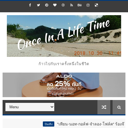
ก้าวไปกับเราครั้งหนึ่งในชีวิต
“เทียน-นอท-กอล์ฟ-จำลอง-โฟล์ค” ร้องจ๊าก!! อุปกรณ์ม่ว
บันเทิง