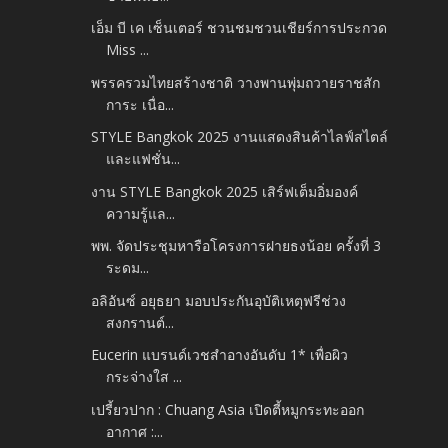
เอ็ม บี เค เซ็นเตอร์ ชวนชมชวนเชียร์การประกวด
Miss ...
พรรครวมไทยสร้างชาติ วางพานพุ่มถวายราชสัก
การะ เนื่อ...
STYLE Bangkok 2025 งานแสดงสินค้าไลฟ์สไตล์
และแฟชั่น...
งาน STYLE Bangkok 2025 เสิร์ฟเต็มอิ่มองค์
ความรู้แล...
พพ. จัดประชุมหารือโครงการฝายธงน้อย ครั้งที่ 3
ระดม...
อลิอันซ์ อยุธยา มอบประกันอุบัติเหตุฟรีช่วง
สงกรานต์...
Eucerin แบรนด์เวชสำอางอันดับ 1* เพื่อผิว
กระจ่างใส ...
เปรี้ยวปาก : Chuang Asia เปิดตี้หมูกระทะออก
อากาศ :...