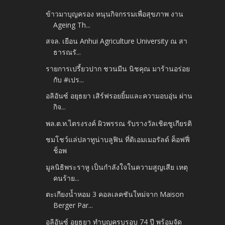
ข้าวมาบุญครอง หนุนกิจกรรมเพื่อสุขภาพ งาน
Ageing Th...
สจล. เยือน Anhui Agriculture University ณ สา
ธารณรั...
รายการเปรี้ยวปาก ชวนมีน นิชคุณ มาร้านอร่อย
กับ #เปร...
อลิอันซ์ อยุธยา เสิร์ฟรอยยิ้มและความอบอุ่น ผ่าน
กิจ...
พล.ต.ท.ไตรงรงค์ ผิวพรรณ รับรางวัลเชิดชูเกียรติ
ชมโชว์แล่ปลาทูน่าบลูฟิน ที่ดิเอมเมอรัลด์ ค็อฟฟี่
ช็อพ
มูลนิธิพระราหู เป็นกำลังใจในความสูญเสีย เหตุ
คนร้าย...
ตะเกียงน้ำหอม 3 คอลเลคชันใหม่จาก Maison
Berger Par...
อลิอันซ์ อยุธยา ทำบุญครบรอบ 74 ปี พร้อมจัด