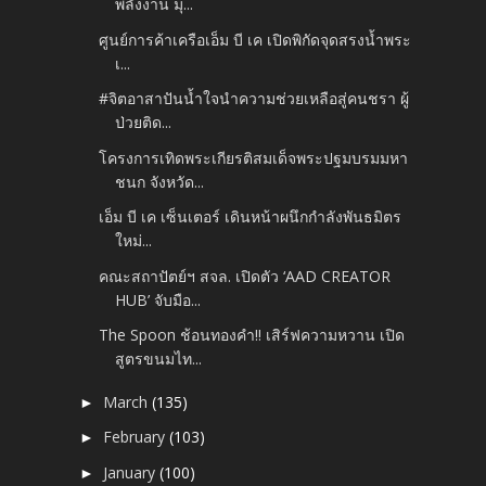
พลังงาน มุ...
ศูนย์การค้าเครือเอ็ม บี เค เปิดพิกัดจุดสรงน้ำพระ
เ...
#จิตอาสาปันน้ำใจนำความช่วยเหลือสู่คนชรา ผู้
ป่วยติด...
โครงการเทิดพระเกียรติสมเด็จพระปฐมบรมมหา
ชนก จังหวัด...
เอ็ม บี เค เซ็นเตอร์ เดินหน้าผนึกกำลังพันธมิตร
ใหม่...
คณะสถาปัตย์ฯ สจล. เปิดตัว ‘AAD CREATOR
HUB’ จับมือ...
The Spoon ช้อนทองคำ!! เสิร์ฟความหวาน เปิด
สูตรขนมไท...
March
(135)
►
February
(103)
►
January
(100)
►