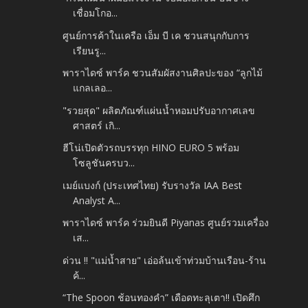
เชื่อมโกอ...
ศูนย์การค้าในเครือ เอ็ม บี เค ชวนสนุกกับการ
เรียนรู...
พาราไดซ์ พาร์ค ชวนสัมผัสงานศิลปะของ “ลูกไม้
แกลเลอ...
"รวยสุด" ผลิตภัณฑ์แผ่นน้ำหอมปรับอากาศเลข
ศาสตร์ เกิ...
ฮีโน่เปิดตัวรถบรรทุก HINO EURO 5 พร้อม
โซลูชันครบว...
เมย์แบงก์ (ประเทศไทย) รับรางวัล IAA Best
Analyst A...
พาราไดซ์ พาร์ค ร่วมยินดี Piyanas ศูนย์รวมเครื่อง
เส...
ด่วน ‼ "แม่น้ำสาย" เอ่อล้นเข้าท่วมบ้านเรือน-ร้าน
ค้...
“The Spoon ช้อนทองคำ” เดือดทะลุเตา!! เปิดศึก