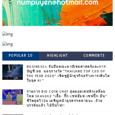
POPULAR 10
HIGHLIGHT
COMMENTS
BUSINESS+ จับมือคณะพาณิชยศาสตร์และการ
บัญชี มธ. มอบรางวัล “THAILAND TOP CEO OF
THE YEAR 2026” เชิดชูผู้นำธุรกิจสร้างการเติบโต
ในยุค AI ”
รายการ BID COIN CHEF สุดยอดเชฟหักเหลี่ยม
โหด Season2 “เอื้อ- กิ๊ก-เชฟอ๊อฟ-เชฟบิ๊ก-มีน”
ชีวิตสุดว้าวุ่น เผชิญหน้าอุปสรรคหายนะ..ถ้วย
บรรลัยแล้ว-ไม้ปั่นไฟ!!