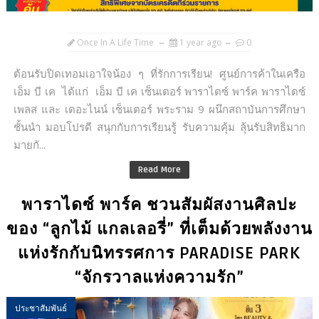
Once In A Life Time
1 year ago
0
ต้อนรับปิดเทอมเอาใจน้อง ๆ ที่รักการเรียน! ศูนย์การค้าในเครือ
เอ็ม บี เค ได้แก่ เอ็ม บี เค เซ็นเตอร์ พาราไดซ์ พาร์ค พาราไดซ์
เพลส และ เดอะไนน์ เซ็นเตอร์ พระราม 9 ผนึกสถาบันการศึกษา
ชั้นนำ มอบโปรดี สนุกกับการเรียนรู้ รับความคุ้ม ลุ้นรับสิทธิมาก
มายกั...
Read More
พาราไดซ์ พาร์ค ชวนสัมผัสงานศิลปะ
ของ “ลูกไม้ แกลเลอรี่” ที่เต็มด้วยพลังงาน
แห่งรักกับนิทรรศการ PARADISE PARK
“จักรวาลแห่งความรัก”
ประชาสัมพันธ์