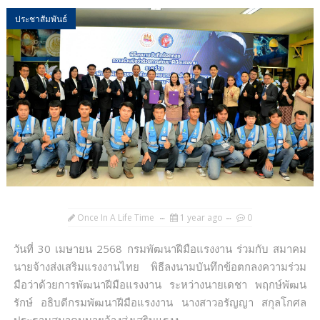
ประชาสัมพันธ์
Once In A Life Time
1 year ago
0
วันที่ 30 เมษายน 2568 กรมพัฒนาฝีมือแรงงาน ร่วมกับ สมาคม
นายจ้างส่งเสริมแรงงานไทย พิธีลงนามบันทึกข้อตกลงความร่วม
มือว่าด้วยการพัฒนาฝีมือแรงงาน ระหว่างนายเดชา พฤกษ์พัฒน
รักษ์ อธิบดีกรมพัฒนาฝีมือแรงงาน นางสาวอรัญญา สกุลโกศล