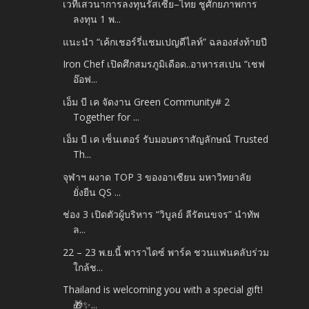
เวทีเสวนาการลงทุนรัสเซีย–ไทย ชูศักยภาพการ
ลงทุน 1 พ...
แนะนำ “เค้กเชอร์รี่แชมเปญดีไลท์” ฉลองส่งท้ายปี
Iron Chef เปิดศึกสมรภูมิเดือด..อาหารสเปน “เชฟ
อ๊อฟ...
เอ็ม บี เค จัดงาน Green Community# 2
Together for ...
เอ็ม บี เค เซ็นเตอร์ รับมอบตราสัญลักษณ์ Trusted
Th...
จุฬาฯ ผงาด TOP 3 ของอาเซียน มหาวิทยาลัย
ยั่งยืน QS ...
ช่อง 3 เปิดตัวผู้บริหาร “วิบูลย์ ลีรัตนขจร” นำทัพ
ล...
22 – 23 พ.ย.นี้ พาราไดซ์ พาร์ค ชวนแฟนคลับร่วม
ใกล้ช...
Thailand is welcoming you with a special gift!
🎁✨...