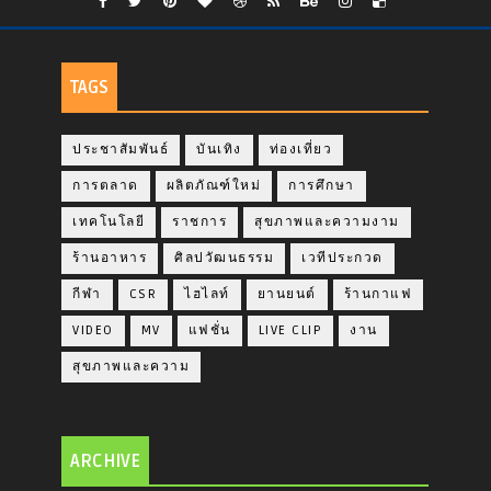
TAGS
ประชาสัมพันธ์
บันเทิง
ท่องเที่ยว
การตลาด
ผลิตภัณฑ์ใหม่
การศึกษา
เทคโนโลยี
ราชการ
สุขภาพและความงาม
ร้านอาหาร
ศิลปวัฒนธรรม
เวทีประกวด
กีฬา
CSR
ไฮไลท์
ยานยนต์
ร้านกาแฟ
VIDEO
MV
แฟชั่น
LIVE CLIP
งาน
สุขภาพและความ
ARCHIVE