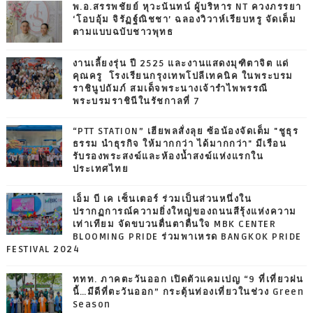
พ.อ.สรรพชัยย์ หุวะนันทน์ ผู้บริหาร NT ควงภรรยา
‘โอบอุ้ม จิรัฏฐ์ณิชชา’ ฉลองวิวาห์เรียบหรู จัดเต็ม
ตามแบบฉบับชาวพุทธ
งานเลี้ยงรุ่น ปี 2525 และงานแสดงมุฑิตาจิต แด่
คุณครู โรงเรียนกรุงเทพโปลีเทคนิค ในพระบรม
ราชินูปถัมภ์ สมเด็จพระนางเจ้ารำไพพรรณี
พระบรมราชินีในรัชกาลที่ 7
“PTT STATION” เฮียพลสั่งลุย ซ้อน้องจัดเต็ม "ชูธุร
ธรรม นำธุรกิจ ให้มากกว่า ได้มากกว่า" มีเรือน
รับรองพระสงฆ์และห้องน้ำสงฆ์แห่งแรกใน
ประเทศไทย
เอ็ม บี เค เซ็นเตอร์ ร่วมเป็นส่วนหนึ่งใน
ปรากฏการณ์ความยิ่งใหญ่ของถนนสีรุ้งแห่งความ
เท่าเทียม จัดขบวนตื่นตาตื่นใจ MBK CENTER
BLOOMING PRIDE ร่วมพาเหรด BANGKOK PRIDE
FESTIVAL 2024
ททท. ภาคตะวันออก เปิดตัวแคมเปญ “9 ที่เที่ยวฝน
นี้…มีดีที่ตะวันออก” กระตุ้นท่องเที่ยวในช่วง Green
Season