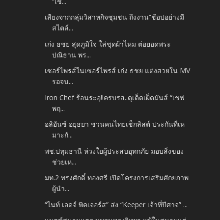
“เช...
เสียงจากกลุ่มวิสาหกิจชุมชน ถึงงาน“ช้อปอย่างมี
สไตล์...
เก่ง ธชย สุดภูมิใจ ใส่ชุดผ้าไหม ต่อยอดพระ
ปณิธาน พร...
เซอร์ไพรส์ในเซอร์ไพรส์ เก่ง ธชย แต่งสวยใน MV
รอจน...
Iron Chef ร้อนระอุ!!ครบรส..ดุเด็ดเผ็ดมันส์ “เชฟ
พฤ...
อลิอันซ์ อยุธยา ชวนคนไทยเช็กลิสต์ ประกันที่เห
มาะกั...
พช.ปทุมธานี ห่วงใยผู้ประสบอุทกภัย มอบสิ่งของ
ช่วยเห...
มท.2 ทรงศักดิ์ ทองศรี เปิดโครงการเสริมศักยภาพ
ผู้นำ...
“ไนท์ เอดจ์ พิคเจอร์ส” ส่ง “Keeper เจ้าที่ปีศาจ” ...