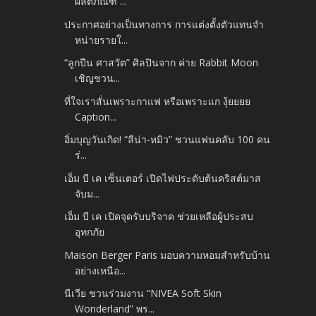
ผลิตภัณฑ์ ...
ประกาศอย่างเป็นทางการ การแต่งตั้งตัวแทนจำ
หน่ายรายใ...
“ลูกปืน ศาสวัต” ศิลปินจาก ค่าย Rabbit Moon
เชิญชวน...
ที่ใจเราสั่นเพราะกาแฟ หรือเพราะแก งุ้ยยยย
Caption...
อิ่มบุญวันเกิด! “ลีน่า-หมิว” ชวนแฟนคลับ 100 คน
ร่...
เอ็ม บี เค เซ็นเตอร์ เปิดไฟประดับต้นคริสต์มาส
จับม...
เอ็ม บี เค เปิดจุดรับบริจาค ช่วยเหลือผู้ประสบ
อุทกภัย
Maison Berger Paris มอบความหอมสำหรับบ้าน
อย่างเหนือ...
นีเวีย ชวนร่วมงาน “NIVEA Soft Skin
Wonderland” พร...