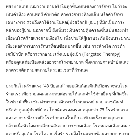
พยาบาลแบบเหมาจ่ายตามจริงในทุกขั้นตอนของการรักษา ไม่ว่าจะ
เป็นค่าห้อง ค่าแพทย์ ค่าผ่าตัด ค่าตรวจทางห้องแล็บ หรือค่ารักษา
เฉพาะทาง รวมถึงค่าใช้จ่ายในหอผู้ป่วยวิกฤติ (ICU) ที่มักเป็นภาระ
หลักของผู้ป่วย นอกจากนี้ ยังเพิ่มวงเงินความคุ้มครองขึ้นเป็นสองเท่า
เมื่อพบโรคร้ายแรงตามเงื่อนไข เพื่อช่วยให้ผู้เอาประกันมีงบประมาณ
เพียงพอสำหรับการรักษาที่ซับซ้อนมากขึ้น เช่น การล้างไต การทำ
เคมีบำบัด หรือการรักษามะเร็งแบบมุ่งเป้า (Targeted Therapy)
พร้อมดูแลต่อเนื่องหลังออกจากโรงพยาบาล ทั้งค่ากายภาพบำบัดและ
ค่าตรวจติดตามผลภายในระยะเวลาที่กำหนด
ประกันโรคร้ายแรง “48 บียอนด์” มอบเงินก้อนทันทีเมื่อตรวจพบโรค
ร้ายแรง เพื่อช่วยลดผลกระทบต่อรายได้และค่าใช้จ่ายอื่นๆ ที่เกิดขึ้น
ในช่วงพักฟื้น เช่น ค่าพาหนะเดินทางไปพบแพทย์ ค่ายาเวชภัณฑ์
หรือค่าดูแลผู้ป่วยที่บ้าน โดยคุ้มครองครอบคลุมกว่า 75 โรคร้ายแรง
และอาการ ซึ่งรวมถึงโรคร้ายแรงในเด็ก อาทิ มะเร็งระยะลุกลาม
กล้ามเนื้อหัวใจตายเฉียบพลันจากการขาดเลือด โรคหลอดเลือดสมอง
แตกหรืออุดตัน โรคไตวายเรื้อรัง รวมถึงโรคแทรกซ้อนจากเบาหวาน