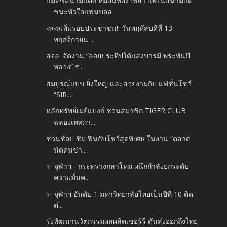
แมตซ์สนามแตก หมอนทองวิทยา แพ้ในสนามแต่
ชนะหัวใจแฟนบอล
📣📣เพิ่มรอบประชาชน!! วันพฤหัสบดีที่ 13
พฤศจิกายน ...
สจล. จัดงาน “ลอยประทีปใต้แสงบารมี พระพันปี
หลวง” ร...
สมบูรณ์แบบ ยิ่งใหญ่ และสวยงามกับ แฟชั่นโชว์
“SIR...
หลักทรัพย์เมย์แบงก์ ชวนสมาชิก TIGER CLUB
ฉลองเทศกา...
ชวนช้อป ชิม ฟินกับโชว์สุดพิเศษ ในงาน “ตลาด
นัดคนข่า...
✨️ จุฬาฯ - กระทรวงกลาโหม ผนึกกำลังยกระดับ
ความมั่นค...
✨️ จุฬาฯ อันดับ 1 มหาวิทยาลัยไทยเป็นปีที่ 10 ติด
ต่...
ร่งพัฒนานวัตกรรมผลผลิตเชอร์รี่ ดันส่งออกถึงไทย