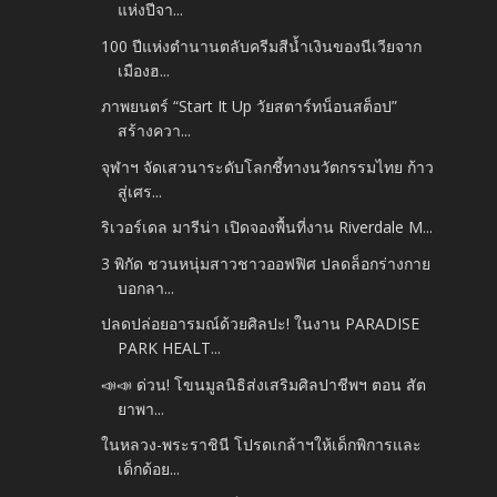
แห่งปีจา...
100 ปีแห่งตำนานตลับครีมสีน้ำเงินของนีเวียจาก
เมืองฮ...
ภาพยนตร์ “Start It Up วัยสตาร์ทน็อนสต็อป”
สร้างควา...
จุฬาฯ จัดเสวนาระดับโลกชี้ทางนวัตกรรมไทย ก้าว
สู่เศร...
ริเวอร์เดล มารีน่า เปิดจองพื้นที่งาน Riverdale M...
3 พิกัด ชวนหนุ่มสาวชาวออฟฟิศ ปลดล็อกร่างกาย
บอกลา...
ปลดปล่อยอารมณ์ด้วยศิลปะ! ในงาน PARADISE
PARK HEALT...
📣📣 ด่วน! โขนมูลนิธิส่งเสริมศิลปาชีพฯ ตอน สัต
ยาพา...
ในหลวง-พระราชินี โปรดเกล้าฯให้เด็กพิการและ
เด็กด้อย...