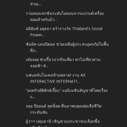
ช่วยเ...
รวมคอลเลกชันระดับไอคอนจากแบรนด์เครื่อง
หอมสำหรับบ้า...
อลิอันซ์ อยุธยา คว้ารางวัล Thailand's Social
Power...
ซัมมิท แคปปิตอล ช่วยเหลือผู้ประสบอุทกภัยในพื้น
ที่ภ...
เต๋อจอย #เปรี้ยวปากกินเที่ยว พาไปเที่ยวสวน
ลอยฟ้า #...
แฟนคลับโมเดลห้ามพลาด! งาน AK
INTERACTIVE INTERNATI...
“องครักษ์พิทักษ์เจี๊ยบ” แอนิเมชันสัญชาติไทยเรื่อง
แ...
จอย บียอนด์ สุดช็อค ตื่นมาพบคุณพ่อเสียชีวิต
กระทันหัน
ผู้ว่าฯ ปทุมธานี เชิญชวนประชาชนเลือกซื้อ