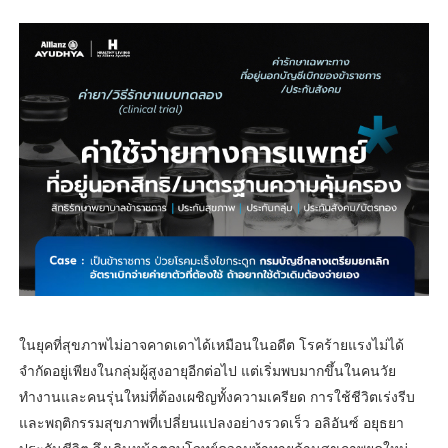
ในยุคที่สุขภาพไม่อาจคาดเดาได้เหมือนในอดีต โรคร้ายแรงไม่ได้
จำกัดอยู่เพียงในกลุ่มผู้สูงอายุอีกต่อไป แต่เริ่มพบมากขึ้นในคนวัย
ทำงานและคนรุ่นใหม่ที่ต้องเผชิญทั้งความเครียด การใช้ชีวิตเร่งรีบ
และพฤติกรรมสุขภาพที่เปลี่ยนแปลงอย่างรวดเร็ว อลิอันซ์ อยุธยา