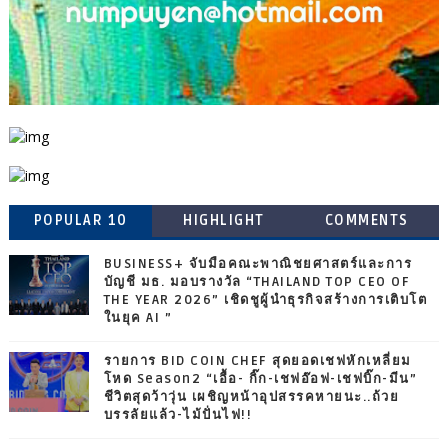
POPULAR 10
HIGHLIGHT
COMMENTS
BUSINESS+ จับมือคณะพาณิชยศาสตร์และการ
บัญชี มธ. มอบรางวัล “THAILAND TOP CEO OF
THE YEAR 2026” เชิดชูผู้นำธุรกิจสร้างการเติบโต
ในยุค AI ”
รายการ BID COIN CHEF สุดยอดเชฟหักเหลี่ยม
โหด Season2 “เอื้อ- กิ๊ก-เชฟอ๊อฟ-เชฟบิ๊ก-มีน”
ชีวิตสุดว้าวุ่น เผชิญหน้าอุปสรรคหายนะ..ถ้วย
บรรลัยแล้ว-ไม้ปั่นไฟ!!