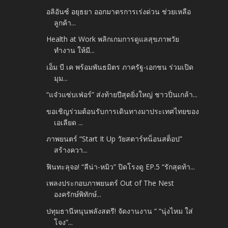
อลิอันซ์ อยุธยา ออกมาตรการเร่งด่วน ช่วยเหลือ
ลูกค้า...
Health at Work พลิกเกมการดูแลสุขภาพวัย
ทำงาน ให้มี...
เอ็ม บี เค พร้อมพันธมิตร ภาครัฐ-เอกชน ร่วมเปิด
มุม...
“แจ๋วแซ่บเฟ่อร์” ส่งท้ายปีสุดยิ่งใหญ่ ชาวปิ่นเกล้า...
ขอเชิญร่วมต้อนรับการเดินทางมาประเทศไทยของ
เอเลียด ...
ภาพยนตร์ “Start It Up วัยสตาร์ทน็อนสต็อป”
สร้างควา...
ฟินทะลุจอ! “ลีน่า-หมิว” ปิดโรงดู EP.5 “รักสุดท้า...
เพลงประกอบภาพยนตร์ Out of The Nest
องครักษ์พิทักษ์...
ปทุมธานีหนุนพลังสตรี! จัดงานงาน “ “นุ่งไหม ใส่
โจง”...