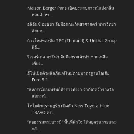
Maison Berger Paris เปิดประสบการณ์แห่งกลิ่น
หอมสำหร...
อลิอันซ์ อยุธยา จับมือคณะวิทยาศาสตร์ มหาวิทยา
ลัยมห...
ก้าวใหม่ของทีม TPC (Thailand) & Unithai Group
พิธี...
ริเวอร์เดล มารีน่า จับมือกรมเจ้าท่า ช่วยเหลือ
เคียง...
ฮีโน่เปิดตัวผลิตภัณฑ์ใหม่ตามมาตรฐานไอเสีย
Euro 5 “...
”สหกรณ์ออมทรัพย์ตำรวจพังงา จำกัด”คว้ารางวัล
สหกรณ์...
โตโยต้าสุราษฎร์ฯ เปิดตัว New Toyota Hilux
TRAVO คร...
“หอธรรมพระบารมี” พื้นที่พักใจ ให้หยุดวุ่นวายและ
กลั...