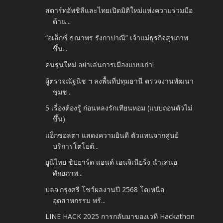
สตาร์ทอัพชิลีและไทยเปิดมิติใหม่แห่งความร่วมมือ
ด้าน...
“อเล็กซ์ ธณาพร รังกาปาณี” เจ้าแม่ธุรกิจสุขภาพ
ขึ้น...
คนรุ่นใหม่ อย่าเล่นการเมืองแบบเก่า!
ผู้ตรวจณัฐนิช ฯ ลงพื้นที่ปทุมธานี ตรวจงานพัฒนา
ชุมช...
5 เรื่องต้องรู้ ก่อนหลงรักเทียนหอม (แบบถอนตัวไม่
ขึ้น)
แอ็กซอลตา แสดงความยินดี ตัวแทนจากศูนย์
บริการโตโยต้...
ยูนิไทย ชิปยาร์ด แอนด์ เอนจิเนียริ่ง นำเสนอ
ศักยภาพ...
บลจ.กรุงศรี โชว์ผลงานปี 2568 โตเหนือ
อุตสาหกรรม พร้...
LINE HACK 2025 การกลับมาของเวที Hackathon