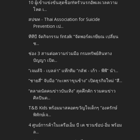
10 ผู้เข้าแข่งขันสุดช็อก!!ครัวนรกอัพเลเวลความ
โหด เ...
สปฆท - Thai Association for Suicide
Prevention เป...
ทีทีบี จัดกิจกรรม fintalk “จัดพอร์ตเกษียณ เปลี่ยน
ช...
ช่อง 3 สานต่อความร่วมมือ กรมทรัพย์สินทาง
ปัญญา เปิด...
“เจมส์จิ - เบลล่า” แท๊กทีม “กลัฟ - เก้า - พีพี” นำ...
“ชายสี่” จับมือ “กะเพราขุนช้าง” เปิดธุรกิจใหม่ “สี...
“ตลาดนัดคนข่าวบันเทิง” สุดคึกคัก รวมคนข่าว
ศิลปินด...
T&B Kids พร้อมมาสคอตขวัญใจเด็กๆ “องครักษ์
พิทักษ์เจ...
4 ศูนย์การค้าในเครือเอ็ม บี เค ชวนช้อป-อิ่ม พร้อม
ล...