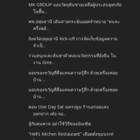
MK GROUP มอบวัตถุดิบช่วยเหลือผู้ประสบอุทกภัย
ในพื้น...
พช.ปทุมธานี เดินสายกระตุ้นยอดจำหน่าย “คนละ
ครึ่งพลั...
จังหวัดปทุมธานี Kick-off การจัดเก็บข้อมูลความ
จำเป็...
ร่วมสนุกและค้นหาคำตอบนวัตกรรมที่ยั่งยืน ใน
งาน Gree...
มอบของขวัญที่สื่อแทนความรู้สึก ด้วยเครื่องหอม
บ้าน ...
มอบของขวัญที่สื่อแทนความรู้สึก ด้วยเครื่องหอม
บ้าน ...
ตอน One Day Eat นครปฐม ร้านอร่อยแสง
ออกปาก เต๋อ-จอ...
สู้กับคนพาล อย่าใช้วิถีของบัณฑิต
“Hell’s Kitchen Restaurant” เดือดดั่งขุมนรก!!