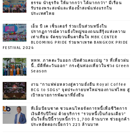
ธรรม นำธุรกิจ ให้มากกว่า ได้มากกว่า" มีเรือน
รับรองพระสงฆ์และห้องน้ำสงฆ์แห่งแรกใน
ประเทศไทย
เอ็ม บี เค เซ็นเตอร์ ร่วมเป็นส่วนหนึ่งใน
ปรากฏการณ์ความยิ่งใหญ่ของถนนสีรุ้งแห่งความ
เท่าเทียม จัดขบวนตื่นตาตื่นใจ MBK CENTER
BLOOMING PRIDE ร่วมพาเหรด BANGKOK PRIDE
FESTIVAL 2024
ททท. ภาคตะวันออก เปิดตัวแคมเปญ “9 ที่เที่ยวฝน
นี้…มีดีที่ตะวันออก” กระตุ้นท่องเที่ยวในช่วง Green
Season
งาน “กาแฟพ่อหลวงสู่ความยั่งยืน Royal Coffee
BCG to SDGs” จุดประกายบทใหม่ของกาแฟไทย สู่
เป้าหมายการพัฒนาที่ยั่งยืน
ทีเอ็มบีธนชาต ชวนคนไทยจัดการหนี้เพื่อชีวิตการ
เงินดีรับปีใหม่ ด้วยบริการ “รวบหนี้เป็นก้อนเดียว”
มั่นใจสิ้นปีนี้รวบหนี้กว่า 1,700 ล้านบาท ช่วยลูกค้า
ประหยัดดอกเบี้ยกว่า 225 ล้านบาท