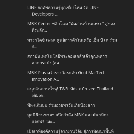
LINE ยกทัพความรู้บุกเชียงใหม่ จัด LINE
Developers ...
MBK Center พลิกโฉม “พัดสานบ้านแพรก” สู่ของ
ที่ระลึก...
พาราไดซ์ เพลส ศูนย์การค้าในเครือ เอ็ม บี เค ร่วม
กั...
สถาบันเทคโนโลยีพระจอมเกล้าเจ้าคุณทหาร
ลาดกระบัง (สจ...
MBK Plus คว้ารางวัลระดับ Gold MarTech
Innovation A...
สนุกล้นลานน้ำพุ! T&B Kids x Cruzee Thailand
เติมเต...
พีท-แก้มบุ๋ม ร่วมอวยพรวันเกิดน้องสาว
มูลนิธิธนชาตฯ ผนึกกำลัง MBK และพันธมิตร
แจกฟรี “มะ...
เปิดเวทีองค์ความรู้จากงานวิจัย สู่การพัฒนาพื้นที่