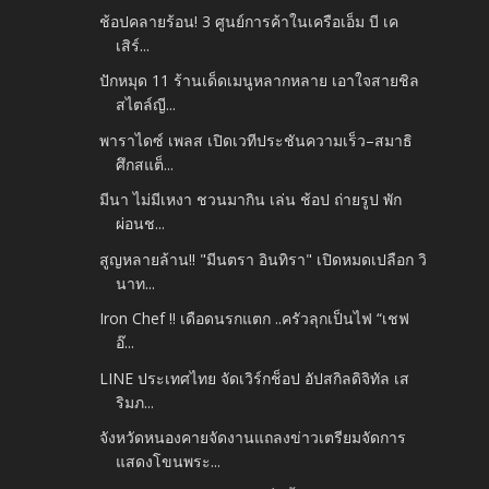
ช้อปคลายร้อน! 3 ศูนย์การค้าในเครือเอ็ม บี เค
เสิร์...
ปักหมุด 11 ร้านเด็ดเมนูหลากหลาย เอาใจสายชิล
สไตล์ญี...
พาราไดซ์ เพลส เปิดเวทีประชันความเร็ว–สมาธิ
ศึกสแต็...
มีนา ไม่มีเหงา ชวนมากิน เล่น ช้อป ถ่ายรูป พัก
ผ่อนช...
สูญหลายล้าน!! "มีนตรา อินทิรา" เปิดหมดเปลือก วิ
นาท...
Iron Chef !! เดือดนรกแตก ..ครัวลุกเป็นไฟ “เชฟ
อ๊...
LINE ประเทศไทย จัดเวิร์กช็อป อัปสกิลดิจิทัล เส
ริมภ...
จังหวัดหนองคายจัดงานแถลงข่าวเตรียมจัดการ
แสดงโขนพระ...