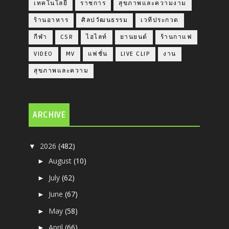
เทคโนโลยี
ราชการ
สุขภาพและความงาม
ร้านอาหาร
ศิลปวัฒนธรรม
เวทีประกวด
กีฬา
CSR
ไฮไลท์
ยานยนต์
ร้านกาแฟ
VIDEO
MV
แฟชั่น
LIVE CLIP
งาน
สุขภาพและความ
ARCHIVE
2026
(482)
▼
August
(10)
►
July
(62)
►
June
(67)
►
May
(58)
►
April
(66)
►