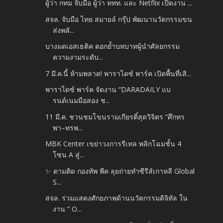
ผู้ว่า กทม จับมือ ผู้ว่า ททท. และ Netflix เปิดงาน ...
สจล. จับมือ ไทย สมายล์ กรุ๊ป พัฒนานวัตกรรมขน
ส่งพลั...
บางมดเอสเธติค ตอกย้ำบทบาทผู้นำศัลยกรรม
ความงามระดับ...
7 มี.ค.นี้ ห้ามพลาด! พาราไดซ์ พาร์ค เปิดพื้นที่เสิ...
พาราไดซ์ พาร์ค จัดงาน “DARADAILY แบ
รนด์เนมมือสอง ช...
11 มี.ค. ชวนชมโขนรามเกียรติ์สุดวิจิตร “ศึกทร
พา–ทรพ...
MBK Center เขย่าวงการรีเทล พลิกโฉมชั้น 4
โซน A สู่...
✨ ตามติด กองทัพ พีค ลุยถ่ายทำซีรีส์เกาหลี Global
S...
สจล. ร่วมแสดงศักยภาพด้านนวัตกรรมดิจิทัล ใน
งาน “ O...