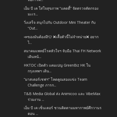
เอ็ม บี เค ใส่ใจสุขภาพ “แคดดี้” จัดตรวจคัดกรอง
มะเร...
วิ่งเสร็จ สนุกไปกับ Outdoor Mini Theater กับ
“Out...
📣ของมันต้องมี!👕 ❌เสื้อตัวนี้ไม่จำหน่าย❌ อยาก
ไ...
สมาคมแพทย์โรคหัวใจฯ จับมือ Thai FH Network
เดินหน้...
HKTDC เปิดตัว แคมเปญ GreenBiz HK ใน
กรุงเทพฯ เดิน...
“มาสเตอร์เชฟฯ” โหดคูณสองแข่ง Team
Challenge ภารก...
T&B Media Global ส่ง Animicoo และ VibeMax
ร่วมงาน ...
เอ็ม บี เค เซ็นเตอร์ ชวนติดตามมหากาพย์ศึกวานร
ตอน ...