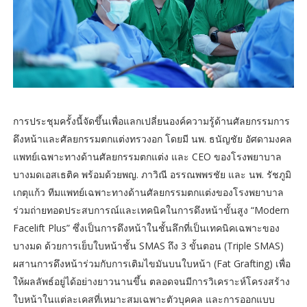
การประชุมครั้งนี้จัดขึ้นเพื่อแลกเปลี่ยนองค์ความรู้ด้านศัลยกรรมการ
ดึงหน้าและศัลยกรรมตกแต่งทรวงอก โดยมี นพ. ธนัญชัย อัศดามงคล
แพทย์เฉพาะทางด้านศัลยกรรมตกแต่ง และ CEO ของโรงพยาบาล
บางมดเอสเธติค พร้อมด้วยพญ. ภาวิณี อรรณพพรชัย และ นพ. รัชภูมิ
เกตุแก้ว ทีมแพทย์เฉพาะทางด้านศัลยกรรมตกแต่งของโรงพยาบาล
ร่วมถ่ายทอดประสบการณ์และเทคนิคในการดึงหน้าขั้นสูง “Modern
Facelift Plus” ซึ่งเป็นการดึงหน้าในชั้นลึกที่เป็นเทคนิคเฉพาะของ
บางมด ด้วยการเย็บใบหน้าชั้น SMAS ถึง 3 ขั้นตอน (Triple SMAS)
ผสานการดึงหน้าร่วมกับการเติมไขมันบนใบหน้า (Fat Grafting) เพื่อ
ให้ผลลัพธ์อยู่ได้อย่างยาวนานขึ้น ตลอดจนมีการวิเคราะห์โครงสร้าง
ใบหน้าในแต่ละเคสที่เหมาะสมเฉพาะตัวบุคคล และการออกแบบ