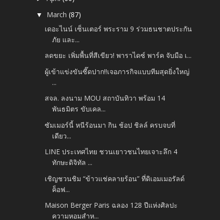
March
(87)
▼
เดอะไนน์ เซ็นเตอร์ พระราม 9 ร่วมธนชาตประกัน
ภัย และ...
ลดขยะ เพิ่มพื้นที่สีเขียว! พาราไดซ์ พาร์ค จับมือ เ...
ผู้เข้าแข่งขันซี๊ดปาก!!เจอภารกิจแบบทีมสุดยิ่งใหญ่
...
สจล. ลงนาม MOU สถาบันทิวา พร้อม 14
พันธมิตร ขับเคล...
ซัมเมอร์นี้ หนีร้อนมา กิน ช้อป ชิลล์ ครบจบที่
เดียว...
LINE ประเทศไทย ชวนเยาวชนไทยเจาะลึก 4
ทักษะดิจิทัล ...
เชิญชวนชิม “ข้าวแช่คลายร้อน” ที่ดิเอมเมอรัลด์
ค็อฟ...
Maison Berger Paris ฉลอง 128 ปีแห่งศิลปะ
ความหอมสำห...