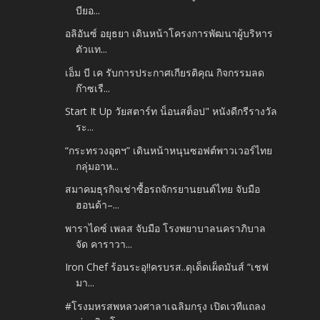
บียอ...
อลิอันซ์ อยุธยา เดินหน้าโครงการพัฒนาผู้บริหาร
ตัวแท...
เอ็ม บี เค รับการประกาศเกียรติคุณ กิจกรรมลด
ก๊าซเรื...
Start It Up วัยสตาร์ท น็อนสต็อป" หนังดีกรีรางวัล
ระ...
“กระทรวงอุตฯ” เดินหน้าหนุนซอฟต์พาวเวอร์ไทย
กลุ่มอาห...
สมาคมธุรกิจเช่าซื้อรถจักรยานยนต์ไทย จับมือ
ฮอนด้า–...
พาราไดซ์ เพลส จับมือ โรงพยาบาลนคราภิบาล
จัด คาราวา...
Iron Chef ร้อนระอุ!!ครบรส..ดุเด็ดเผ็ดมันส์ “เชฟ
มา...
#โรงมหรสพหลวงศาลาเฉลิมกรุง เปิดเวทีแถลง