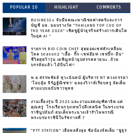
POPULAR 10
HIGHLIGHT
COMMENTS
BUSINESS+ จับมือคณะพาณิชยศาสตร์และการ
บัญชี มธ. มอบรางวัล “THAILAND TOP CEO OF
THE YEAR 2026” เชิดชูผู้นำธุรกิจสร้างการเติบโต
ในยุค AI ”
รายการ BID COIN CHEF สุดยอดเชฟหักเหลี่ยม
โหด Season2 “เอื้อ- กิ๊ก-เชฟอ๊อฟ-เชฟบิ๊ก-มีน”
ชีวิตสุดว้าวุ่น เผชิญหน้าอุปสรรคหายนะ..ถ้วย
บรรลัยแล้ว-ไม้ปั่นไฟ!!
พ.อ.สรรพชัยย์ หุวะนันทน์ ผู้บริหาร NT ควงภรรยา
‘โอบอุ้ม จิรัฏฐ์ณิชชา’ ฉลองวิวาห์เรียบหรู จัดเต็ม
ตามแบบฉบับชาวพุทธ
งานเลี้ยงรุ่น ปี 2525 และงานแสดงมุฑิตาจิต แด่
คุณครู โรงเรียนกรุงเทพโปลีเทคนิค ในพระบรม
ราชินูปถัมภ์ สมเด็จพระนางเจ้ารำไพพรรณี
พระบรมราชินีในรัชกาลที่ 7
“PTT STATION” เฮียพลสั่งลุย ซ้อน้องจัดเต็ม "ชูธุร