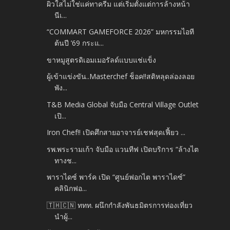
ผิวใสไม่ใช่แค่ทาครีม แต่เริ่มตั้งแต่การล้างหน้า
นีเ...
“COMMART GAMEFORCE 2026” มหกรรมไอที
ต้นปี ’69 กระแ...
ขาหมูสูตรดิเอมเมอรัลด์แบบแช่แข็ง
ผู้เข้าแข่งขัน..Masterchef ช็อค!!สติหลุดล่องลอย
พัง...
T&B Media Global จับมือ Central Village Outlet
เปิ...
Iron Chef!! เปิดศึกสายอาจารย์เชฟสุดเฟี้ยว ...
รพ.พระรามเก้า จับมือ แวนทีฟ เปิดบริการ “ล้างไต
ทางช...
พาราไดซ์ พาร์ค เปิด “ศูนย์ฟอกไต พาราไดซ์”
คลินิกฟอ...
🇹🇭🇨🇳 ททท. ผนึกกำลังพันธมิตรการท่องเที่ยว
นำผู้...