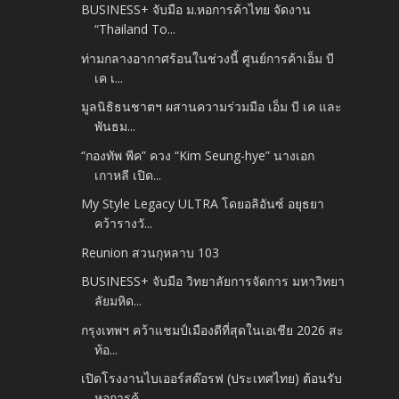
BUSINESS+ จับมือ ม.หอการค้าไทย จัดงาน
“Thailand To...
ท่ามกลางอากาศร้อนในช่วงนี้ ศูนย์การค้าเอ็ม บี
เค เ...
มูลนิธิธนชาตฯ ผสานความร่วมมือ เอ็ม บี เค และ
พันธม...
“กองทัพ พีค” ควง “Kim Seung-hye” นางเอก
เกาหลี เปิด...
My Style Legacy ULTRA โดยอลิอันซ์ อยุธยา
คว้ารางวั...
Reunion สวนกุหลาบ 103
BUSINESS+ จับมือ วิทยาลัยการจัดการ มหาวิทยา
ลัยมหิด...
กรุงเทพฯ คว้าแชมป์เมืองดีที่สุดในเอเชีย 2026 สะ
ท้อ...
เปิดโรงงานไบเออร์สด๊อรฟ (ประเทศไทย) ต้อนรับ
หอการค้...