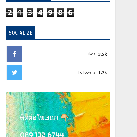
2
1
3
4
9
8
6
SOCIALIZE
3.5k
Likes
1.7k
Followers