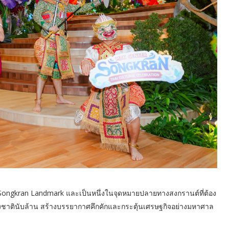
bal Songkran Landmark และเป็นหนึ่งในจุดหมายปลายทางสงกรานต์ที่ต้อง
่างชาตินับล้าน สร้างบรรยากาศคึกคักและกระตุ้นเศรษฐกิจอย่างมหาศาล