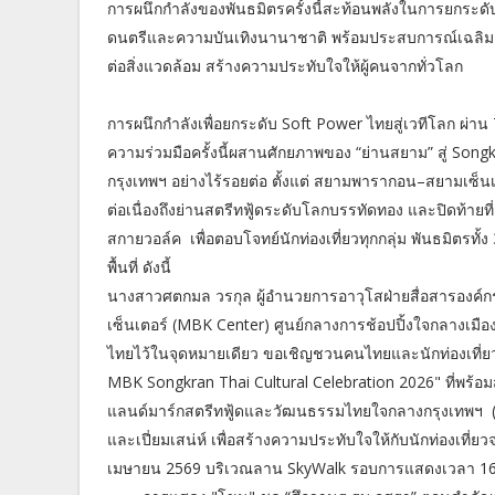
การผนึกกำลังของพันธมิตรครั้งนี้สะท้อนพลังในการยกระด
ดนตรีและความบันเทิงนานาชาติ พร้อมประสบการณ์เฉลิมฉ
ต่อสิ่งแวดล้อม สร้างความประทับใจให้ผู้คนจากทั่วโลก
การผนึกกำลังเพื่อยกระดับ Soft Power ไทยสู่เวทีโลก ผ่าน 
ความร่วมมือครั้งนี้ผสานศักยภาพของ “ย่านสยาม” สู่ Songkra
กรุงเทพฯ อย่างไร้รอยต่อ ตั้งแต่ สยามพารากอน–สยามเซ็น
ต่อเนื่องถึงย่านสตรีทฟู้ดระดับโลกบรรทัดทอง และปิดท้ายท
สกายวอล์ค เพื่อตอบโจทย์นักท่องเที่ยวทุกกลุ่ม พันธมิตรท
พื้นที่ ดังนี้
นางสาวศตกมล วรกุล ผู้อำนวยการอาวุโสฝ่ายสื่อสารองค์กร บร
เซ็นเตอร์ (MBK Center) ศูนย์กลางการช้อปปิ้งใจกลางเมื
ไทยไว้ในจุดหมายเดียว ขอเชิญชวนคนไทยและนักท่องเที่ย
MBK Songkran Thai Cultural Celebration 2026" ที่พร้
แลนด์มาร์กสตรีทฟู้ดและวัฒนธรรมไทยใจกลางกรุงเทพฯ (Th
และเปี่ยมเสน่ห์ เพื่อสร้างความประทับใจให้กับนักท่องเที่
เมษายน 2569 บริเวณลาน SkyWalk รอบการแสดงเวลา 16.00