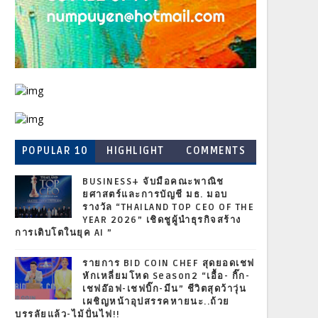
POPULAR 10
HIGHLIGHT
COMMENTS
BUSINESS+ จับมือคณะพาณิช
ยศาสตร์และการบัญชี มธ. มอบ
รางวัล “THAILAND TOP CEO OF THE
YEAR 2026” เชิดชูผู้นำธุรกิจสร้าง
การเติบโตในยุค AI ”
รายการ BID COIN CHEF สุดยอดเชฟ
หักเหลี่ยมโหด Season2 “เอื้อ- กิ๊ก-
เชฟอ๊อฟ-เชฟบิ๊ก-มีน” ชีวิตสุดว้าวุ่น
เผชิญหน้าอุปสรรคหายนะ..ถ้วย
บรรลัยแล้ว-ไม้ปั่นไฟ!!