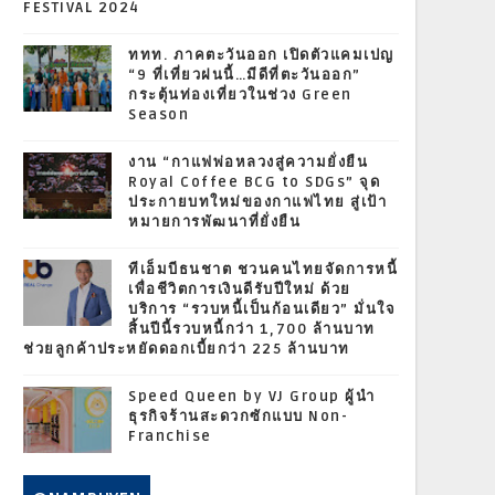
FESTIVAL 2024
ททท. ภาคตะวันออก เปิดตัวแคมเปญ
“9 ที่เที่ยวฝนนี้…มีดีที่ตะวันออก”
กระตุ้นท่องเที่ยวในช่วง Green
Season
งาน “กาแฟพ่อหลวงสู่ความยั่งยืน
Royal Coffee BCG to SDGs” จุด
ประกายบทใหม่ของกาแฟไทย สู่เป้า
หมายการพัฒนาที่ยั่งยืน
ทีเอ็มบีธนชาต ชวนคนไทยจัดการหนี้
เพื่อชีวิตการเงินดีรับปีใหม่ ด้วย
บริการ “รวบหนี้เป็นก้อนเดียว” มั่นใจ
สิ้นปีนี้รวบหนี้กว่า 1,700 ล้านบาท
ช่วยลูกค้าประหยัดดอกเบี้ยกว่า 225 ล้านบาท
Speed Queen by VJ Group ผู้นำ
ธุรกิจร้านสะดวกซักแบบ Non-
Franchise