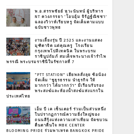
พ.อ.สรรพชัยย์ หุวะนันทน์ ผู้บริหาร
NT ควงภรรยา ‘โอบอุ้ม จิรัฏฐ์ณิชชา’
ฉลองวิวาห์เรียบหรู จัดเต็มตามแบบ
ฉบับชาวพุทธ
งานเลี้ยงรุ่น ปี 2525 และงานแสดง
มุฑิตาจิต แด่คุณครู โรงเรียน
กรุงเทพโปลีเทคนิค ในพระบรม
ราชินูปถัมภ์ สมเด็จพระนางเจ้ารำไพ
พรรณี พระบรมราชินีในรัชกาลที่ 7
“PTT STATION” เฮียพลสั่งลุย ซ้อน้อง
จัดเต็ม "ชูธุรธรรม นำธุรกิจ ให้
มากกว่า ได้มากกว่า" มีเรือนรับรอง
พระสงฆ์และห้องน้ำสงฆ์แห่งแรกใน
ประเทศไทย
เอ็ม บี เค เซ็นเตอร์ ร่วมเป็นส่วนหนึ่ง
ในปรากฏการณ์ความยิ่งใหญ่ของ
ถนนสีรุ้งแห่งความเท่าเทียม จัดขบวน
ตื่นตาตื่นใจ MBK CENTER
BLOOMING PRIDE ร่วมพาเหรด BANGKOK PRIDE