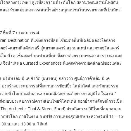
ับใจกลางกรุงเทพฯ สู่เวทีสงกรานต์ระดับโลก ผสานวัฒนธรรมไทยกับ
ลองร่วมสมัยและการเล่นน้ำอย่างสนุกสนานในบรรยากาศที่เป็นมิตร
7 พื้นที่ 7 ประสบการณ์
n Destination ที่แข็งแกร่งที่สุด เชื่อมต่อพื้นที่เฉลิมฉลองใจกลาง
เตอร์–สยามดิสคัฟเวอรี่ สู่สยามสแควร์ สยามสเคป และจามจุรีสแควร์
ี่เอ็ม บี เค เซ็นเตอร์ บนทำเลที่เข้าถึงง่ายด้วยระบบขนส่งสาธารณะและ
ั้ง 3 จึงนำเสนอ Curated Experiences ที่แตกต่างตามอัตลักษณ์ของแต่ละ
ิษัท เอ็ม บี เค จำกัด (มหาชน) กล่าวว่า ศูนย์การค้าเอ็ม บี เค
อง มุ่งสร้างประสบการณ์ที่ผสานการช้อปปิ้ง ไลฟ์สไตล์ และวัฒนธรรม
วจากทั่วโลกร่วมสืบสานประเพณีสงกรานต์อย่างภาคภูมิใจ ในงาน "
อมส่งมอบประสบการณ์ความเป็นไทยที่โดดเด่น ตอกย้ำภาพลักษณ์การเป็น
e Authentic Thai & Street Food) ผ่านกิจกรรมวิถีไทยที่สนุกสนาน
ยวจากทั่วโลก ภายในงาน ชมฟรี!! การแสดงสุดพิเศษ ระหว่างวันที่ 11 – 15
 น. และ 18.00 น. ได้แก่