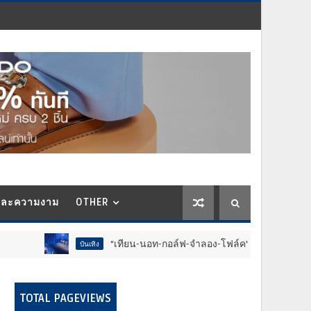
และความงาม
OTHER
“เทียน-นอท-กอล์ฟ-จำลอง-โฟล์ค” ร้องจ๊าก!! อุปกรณ์ม่วนจอยงานวัด
บันเทิง
TOTAL PAGEVIEWS