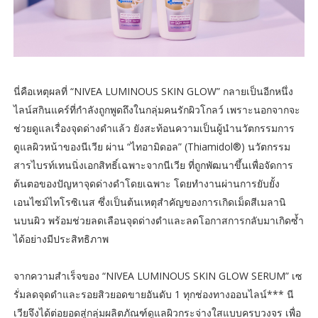
นี่คือเหตุผลที่ “NIVEA LUMINOUS SKIN GLOW” กลายเป็นอีกหนึ่ง
ไลน์สกินแคร์ที่กำลังถูกพูดถึงในกลุ่มคนรักผิวโกลว์ เพราะนอกจากจะ
ช่วยดูแลเรื่องจุดด่างดำแล้ว ยังสะท้อนความเป็นผู้นำนวัตกรรมการ
ดูแลผิวหน้าของนีเวีย ผ่าน “ไทอามิดอล” (Thiamidol®) นวัตกรรม
สารไบรท์เทนนิ่งเอกสิทธิ์เฉพาะจากนีเวีย ที่ถูกพัฒนาขึ้นเพื่อจัดการ
ต้นตอของปัญหาจุดด่างดำโดยเฉพาะ โดยทำงานผ่านการยับยั้ง
เอนไซม์ไทโรซิเนส ซึ่งเป็นต้นเหตุสำคัญของการเกิดเม็ดสีเมลานิ
นบนผิว พร้อมช่วยลดเลือนจุดด่างดำและลดโอกาสการกลับมาเกิดซ้ำ
ได้อย่างมีประสิทธิภาพ
จากความสำเร็จของ “NIVEA LUMINOUS SKIN GLOW SERUM” เซ
รั่มลดจุดดำและรอยสิวยอดขายอันดับ 1 ทุกช่องทางออนไลน์*** นี
เวียจึงได้ต่อยอดสู่กลุ่มผลิตภัณฑ์ดูแลผิวกระจ่างใสแบบครบวงจร เพื่อ