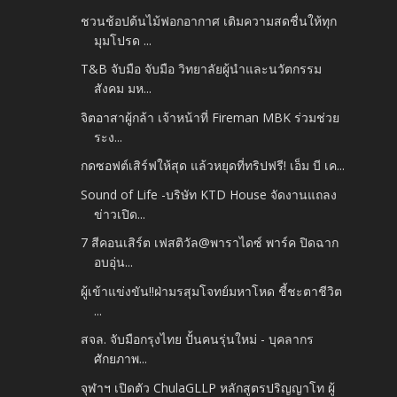
ชวนช้อปต้นไม้ฟอกอากาศ เติมความสดชื่นให้ทุก
มุมโปรด ...
T&B จับมือ จับมือ วิทยาลัยผู้นำและนวัตกรรม
สังคม มห...
จิตอาสาผู้กล้า เจ้าหน้าที่ Fireman MBK ร่วมช่วย
ระง...
กดซอฟต์เสิร์ฟให้สุด แล้วหยุดที่ทริปฟรี! เอ็ม บี เค...
Sound of Life -บริษัท KTD House จัดงานแถลง
ข่าวเปิด...
7 สีคอนเสิร์ต เฟสติวัล@พาราไดซ์ พาร์ค ปิดฉาก
อบอุ่น...
ผู้เข้าแข่งขัน!!ฝ่ามรสุมโจทย์มหาโหด ชี้ชะตาชีวิต
...
สจล. จับมือกรุงไทย ปั้นคนรุ่นใหม่ - บุคลากร
ศักยภาพ...
จุฬาฯ เปิดตัว ChulaGLLP หลักสูตรปริญญาโท ผู้