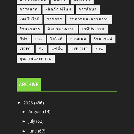
การตลาด
ผลิตภัณฑ์ใหม่
การศึกษา
เทคโนโลยี
ราชการ
สุขภาพและความงาม
ร้านอาหาร
ศิลปวัฒนธรรม
เวทีประกวด
กีฬา
CSR
ไฮไลท์
ยานยนต์
ร้านกาแฟ
VIDEO
MV
แฟชั่น
LIVE CLIP
งาน
สุขภาพและความ
ARCHIVE
2026
(486)
▼
August
(14)
►
July
(62)
►
June
(67)
►