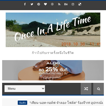
ก้าวไปกับเราครั้งหนึ่งในชีวิต
“เทียน-นอท-กอล์ฟ-จำลอง-โฟล์ค” ร้องจ๊าก!! อุปกรณ์ม่วนจอยงานวัด.. ท
ันเทิง