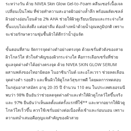
ระหว่างวัน ด้วย NIVEA Skin Glow Gel-to-Foam คลีนเซอร์เนื้อเจล
เปลี่ยนเป็นโฟม ที่ช่วยทำความสะอาดผิวอย่างล้ำลึก พร้อมผลัดเซลล์
ผิวอย่างอ่อนโยนด้วย 2% AHA ช่วยให้ผิวดูเรียบเนียนและกระจ่างใส
ขึ้นแบบไม่แห้งตึง แต่อย่าลืม ต้องล้างหน้าด้วยน้ำอุณหภูมิปกติ เพราะ
จะช่วยรักษาความชุ่มชื้นผิวได้ดีกว่าน้ำอุ่นจัด
ขั้นตอนที่สาม จัดการจุดด่างดำอย่างตรงจุด ด้วยเซรั่มตัวดังของสาย
ผิวโกลว์ใส หัวใจสำคัญของผิวกระจ่างใส คือการเลือกเซรั่มที่ช่วย
ดูแลจุดด่างดำได้อย่างตรงจุด ด้วย NIVEA SKIN GLOW SERUM
ผสานพลังของไทอามิดอล ไนอาซินาไมด์ และอโลเวรา ช่วยลดเลือน
จุดด่างดำ รอยสิว และฟื้นผิวให้ดูโกลว์สุขภาพดี โดยผลการทดสอบ
ในกลุ่มอาสาสมัคร อายุ 20-35 ปี จำนวน 110 คน ในประเทศเยอรมนี
พบว่า 98% ยืนยันว่าช่วยลดจุดด่างดำและทำให้ผิวดูโกลว์ใสขึ้นจริง
และ 97% ยืนยันว่าเห็นผลตั้งแต่ครั้งแรกที่ใช้** และหากอยากให้ผิวดู
โกลว์ใสเร็วขึ้น ควรใช้เซรั่มอย่างต่อเนื่องทั้งเช้าและก่อนนอน เพราะ
ความสม่ำเสมอคือกุญแจสำคัญของผิวสวย