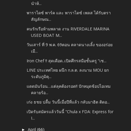
นำห้...
พาราไดซ์ พาร์ค และ พาราไดซ์ เพลส ได้รับตรา
สัญลักษณ...
คนรักเรือห้ามพลาด งาน RIVERDALE MARINA
USED BOAT M...
วันเสาร์ ที่ 9 พ.ค. 69ตอน ตลาดนางเลิ้ง ของอร่อย
เมื...
Iron Chef !! สุดเดือด..เปิดศึกรสมือชั้นครู “เช...
LINE ประเทศไทย ผนึก ก.ล.ต. ลงนาม MOU ยก
ระดับภูมิคุ...
แดดมันร้อน…แต่ลุคต้องรอด!! ปักหมุดช้อปไอเทม
คลายร้อ...
เก่ง ธชย ปลื้ม วันนี้เมื่อปีที่แล้ว กลับมาฮิต ติดอ...
เปิดรับสมัครแล้ววันนี้ “Chula x FDA: Express for
I...
April
(66)
►