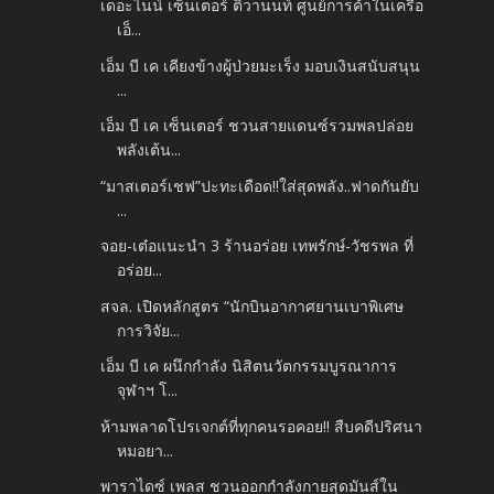
เดอะไนน์ เซ็นเตอร์ ติวานนท์ ศูนย์การค้าในเครือ
เอ็...
เอ็ม บี เค เคียงข้างผู้ป่วยมะเร็ง มอบเงินสนับสนุน
...
เอ็ม บี เค เซ็นเตอร์ ชวนสายแดนซ์รวมพลปล่อย
พลังเต้น...
“มาสเตอร์เชฟ”ปะทะเดือด!!ใส่สุดพลัง..ฟาดกันยับ
...
จอย-เต๋อแนะนำ 3 ร้านอร่อย เทพรักษ์-วัชรพล ที่
อร่อย...
สจล. เปิดหลักสูตร “นักบินอากาศยานเบาพิเศษ
การวิจัย...
เอ็ม บี เค ผนึกกำลัง นิสิตนวัตกรรมบูรณาการ
จุฬาฯ โ...
ห้ามพลาดโปรเจกต์ที่ทุกคนรอคอย!! สืบคดีปริศนา
หมอยา...
พาราไดซ์ เพลส ชวนออกกำลังกายสุดมันส์ใน