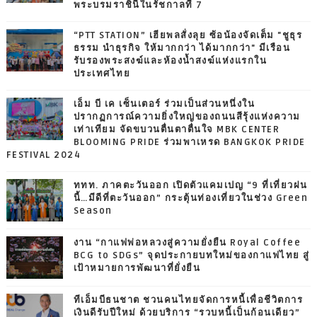
พระบรมราชินีในรัชกาลที่ 7
“PTT STATION” เฮียพลสั่งลุย ซ้อน้องจัดเต็ม "ชูธุร
ธรรม นำธุรกิจ ให้มากกว่า ได้มากกว่า" มีเรือน
รับรองพระสงฆ์และห้องน้ำสงฆ์แห่งแรกใน
ประเทศไทย
เอ็ม บี เค เซ็นเตอร์ ร่วมเป็นส่วนหนึ่งใน
ปรากฏการณ์ความยิ่งใหญ่ของถนนสีรุ้งแห่งความ
เท่าเทียม จัดขบวนตื่นตาตื่นใจ MBK CENTER
BLOOMING PRIDE ร่วมพาเหรด BANGKOK PRIDE
FESTIVAL 2024
ททท. ภาคตะวันออก เปิดตัวแคมเปญ “9 ที่เที่ยวฝน
นี้…มีดีที่ตะวันออก” กระตุ้นท่องเที่ยวในช่วง Green
Season
งาน “กาแฟพ่อหลวงสู่ความยั่งยืน Royal Coffee
BCG to SDGs” จุดประกายบทใหม่ของกาแฟไทย สู่
เป้าหมายการพัฒนาที่ยั่งยืน
ทีเอ็มบีธนชาต ชวนคนไทยจัดการหนี้เพื่อชีวิตการ
เงินดีรับปีใหม่ ด้วยบริการ “รวบหนี้เป็นก้อนเดียว”