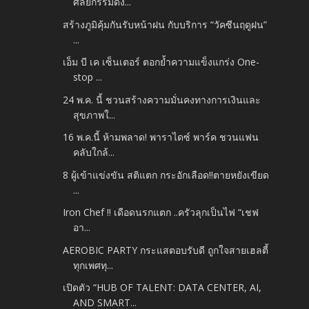
ศัลยกรรมดึง...
สร้างภูมิคุ้มกันรับหน้าฝน กับบริการ “วัคซีนฤดูฝน”
...
เอ็ม บี เค เซ็นเตอร์ ตอกย้ำความแข็งแกร่ง One-
stop ...
24 พ.ค. นี้ ชวนสร้างความมั่นคงทางการเงินและ
สุขภาพใ...
16 พ.ค.นี้ ห้ามพลาด! พาราไดซ์ พาร์ค ชวนแฟน
คลับใกล้...
8 ผู้เข้าแข่งขัน สติแตก กระอักเลือด!!ตายหยังเขียด
...
Iron Chef !! เดือดนรกแตก ..ครัวลุกเป็นไฟ “เชฟ
อา...
AEROBIC PARTY กระแสตอบรับดี ถูกใจสายเฮลตี้
ทุกเพศทุ...
เปิดตัว “HUB OF TALENT: DATA CENTER, AI,
AND SMART...