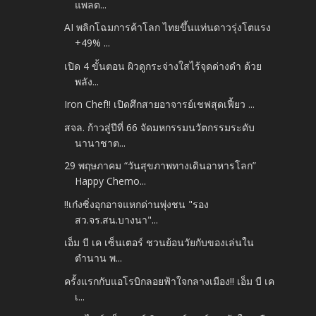
แพลต...
AI พลิกโฉมการค้าโลก ไทยขึ้นแท่นดาวรุ่งโตแรง
+49% ...
เปิด 4 ขั้นตอน ผิวดูกระจ่างใสไร้จุดด่างดำ ด้วย
พลัง...
Iron Chef!! เปิดศึกสายอาจารย์เชฟสุดเฟี้ยว ...
สจล. ก้าวสู่ปีที่ 66 จัดมหกรรมนวัตกรรมระดับ
นานาชาต...
29 พฤษภาคม “วันสุขภาพทางเดินอาหารโลก”
Happy Chemo...
‼️เก๋งซิ่งอุกอาจแหกด่านพุ่งชน "รอง
สว.จร.สน.บางนา"...
เอ็ม บี เค เซ็นเตอร์ ชวนย้อนวัยกับของเล่นใน
ตำนาน พ...
ครั้งแรกกับแอโรบิกลอยฟ้าใจกลางเมือง!! เอ็ม บี เค
เ...