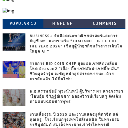
POPULAR 10
HIGHLIGHT
COMMENTS
BUSINESS+ จับมือคณะพาณิชยศาสตร์และการ
บัญชี มธ. มอบรางวัล “THAILAND TOP CEO OF
THE YEAR 2026” เชิดชูผู้นำธุรกิจสร้างการเติบโต
ในยุค AI ”
รายการ BID COIN CHEF สุดยอดเชฟหักเหลี่ยม
โหด Season2 “เอื้อ- กิ๊ก-เชฟอ๊อฟ-เชฟบิ๊ก-มีน”
ชีวิตสุดว้าวุ่น เผชิญหน้าอุปสรรคหายนะ..ถ้วย
บรรลัยแล้ว-ไม้ปั่นไฟ!!
พ.อ.สรรพชัยย์ หุวะนันทน์ ผู้บริหาร NT ควงภรรยา
‘โอบอุ้ม จิรัฏฐ์ณิชชา’ ฉลองวิวาห์เรียบหรู จัดเต็ม
ตามแบบฉบับชาวพุทธ
งานเลี้ยงรุ่น ปี 2525 และงานแสดงมุฑิตาจิต แด่
คุณครู โรงเรียนกรุงเทพโปลีเทคนิค ในพระบรม
ราชินูปถัมภ์ สมเด็จพระนางเจ้ารำไพพรรณี