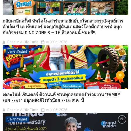
กลับมาอีกครั้ง!! ทัพไดโนเสาร์ขนาดยักษ์บุกใจกลางกรุง@ศูนย์การ
ค้าเอ็ม บี เค เซ็นเตอร์ ผจญภัยสู่ดินแดนสัตว์โลกดึกดำบรรพ์ สนุก
กับกิจกรรม DINO ZONE 8 – 16 สิงหาคมนี้ ชมฟรี!!
Once In A Life Time
Aug 06, 2026
ประชาสัมพันธ์
เดอะไนน์ เซ็นเตอร์ ติวานนท์ ชวนทุกครอบครัวร่วมงาน “FAMILY
FUN FEST” ปลุกพลังฮีโร่ตัวน้อย 7-16 ส.ค. นี้
Once In A Life Time
Aug 06, 2026
ประชาสัมพันธ์