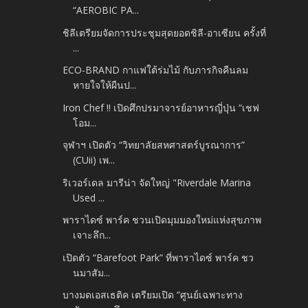
“AEROBIC PA...
ชิลีเตรียมจัดการประชุมสุดยอดชิลี-อาเซียน ครั้งที่
...
ECO-BRAND กาแฟใต้ร่มไม้ กับภารกิจคืนลม
หายใจให้ผืนป...
Iron Chef !! เปิดศึกปรมาจารย์อาหารญี่ปุ่น “เชฟ
โอม...
จุฬาฯ เปิดตัว “วิทยาลัยสหศาสตร์บูรณาการ”
(CUii) เพ...
ริเวอร์เดล มารีน่า จัดใหญ่ "Riverdale Marina
Used ...
พาราไดซ์ พาร์ค ชวนเปิดมุมมองใหม่แห่งสุขภาพ
เจาะลึก...
เปิดตัว “Barefoot Park” ที่พาราไดซ์ พาร์ค ชว
นมาสัม...
บางมดเอสเธติค เตรียมเปิด “ศูนย์เฉพาะทาง