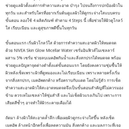
ช่วยดูแลผิวตั้งแต่การทำความสะอาด บำรุง ไปจนถึงการปกป้องผิวใน
ทุกวัน และสำหรับใครที่อยากเริ่มต้นดูแลผิวให้ดูกระจ่างใสแบบครบ
ขั้นตอน ลองใช้ 4 ผลิตภัณฑ์ ทำตาม 4 Steps นี้ เพื่อช่วยให้ผิวดูโกลว์
ใส เรียบเนียน และดูสุขภาพดีขึ้นในทุกวัน
ขั้นตอนแรก เริ่มผิวโกลว์ใส ด้วยการทำความสะอาดผิวให้หมดจด
ด้วย NIVEA Skin Glow Micellar Water เซรั่มอินฟิวส์ไมเซลลาร์
ผสาน 5% เซรั่ม ช่วยลบเมคอัพกันน้ำและสิ่งสกปรกได้หมดจด พร้อม
ช่วยดูแลปัญหาจุดด่างดำตั้งแต่ขั้นตอนแรก โดยยังคงความชุ่มชื้นให้
ผิวหลังเช็ดเพราะผิวที่ดูหมองและไม่เรียบเนียน เพราะหลายครั้งเริ่ม
จากสิ่งสกปรก, เมคอัพตกค้าง หรือคราบกับแดด โดยไม่รู้ตัว การเช็ด
ทำความสะอาดผิวให้สะอาดหมดจดจึงเป็นขั้นตอนสำคัญที่ไม่ควรมอง
ข้าม ควรเทไมเซลล่าให้ชุ่มสำลี และไม่เช็ดผิวแรงเกินไป เพราะการ
เสียดสีซ้ำๆ อาจทำให้ผิวระคายเคืองได้
ถัดมา ล้างผิวให้สะอาดล้ำลึก เพื่อเผยผิวดูกระจ่างใสขึ้น หลังเช็ด
เมคอัพ ล้างหน้าอีกครั้งเพื่อลดความมัน สิ่งตกค้าง และมลภาวะที่เจอ