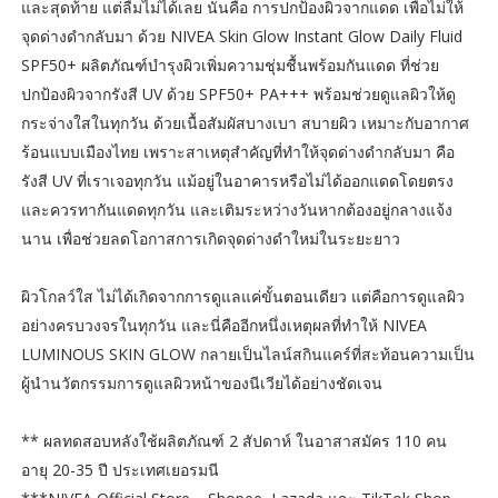
และสุดท้าย แต่ลืมไม่ได้เลย นั่นคือ การปกป้องผิวจากแดด เพื่อไม่ให้
จุดด่างดำกลับมา ด้วย NIVEA Skin Glow Instant Glow Daily Fluid
SPF50+ ผลิตภัณฑ์บำรุงผิวเพิ่มความชุ่มชื้นพร้อมกันแดด ที่ช่วย
ปกป้องผิวจากรังสี UV ด้วย SPF50+ PA+++ พร้อมช่วยดูแลผิวให้ดู
กระจ่างใสในทุกวัน ด้วยเนื้อสัมผัสบางเบา สบายผิว เหมาะกับอากาศ
ร้อนแบบเมืองไทย เพราะสาเหตุสำคัญที่ทำให้จุดด่างดำกลับมา คือ
รังสี UV ที่เราเจอทุกวัน แม้อยู่ในอาคารหรือไม่ได้ออกแดดโดยตรง
และควรทากันแดดทุกวัน และเติมระหว่างวันหากต้องอยู่กลางแจ้ง
นาน เพื่อช่วยลดโอกาสการเกิดจุดด่างดำใหม่ในระยะยาว
ผิวโกลว์ใส ไม่ได้เกิดจากการดูแลแค่ขั้นตอนเดียว แต่คือการดูแลผิว
อย่างครบวงจรในทุกวัน และนี่คืออีกหนึ่งเหตุผลที่ทำให้ NIVEA
LUMINOUS SKIN GLOW กลายเป็นไลน์สกินแคร์ที่สะท้อนความเป็น
ผู้นำนวัตกรรมการดูแลผิวหน้าของนีเวียได้อย่างชัดเจน
** ผลทดสอบหลังใช้ผลิตภัณฑ์ 2 สัปดาห์ ในอาสาสมัคร 110 คน
อายุ 20-35 ปี ประเทศเยอรมนี