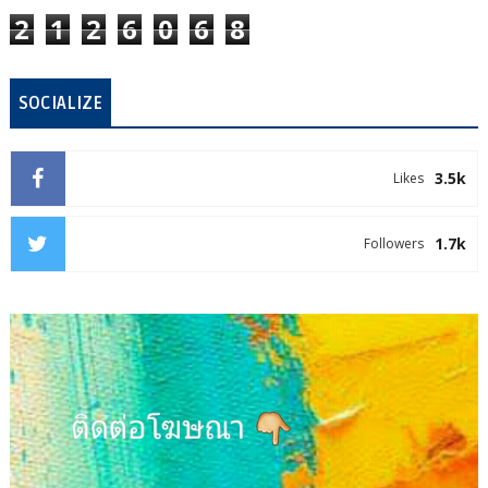
2
1
2
6
0
6
8
SOCIALIZE
3.5k
Likes
1.7k
Followers