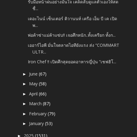
รับมือหน้าฝนอย่างมั่นใจ เคล็ดลับดูแลตัวเองให้สด
ชื่...
เดอะไนน์ เซ็นเตอร์ ติวานนท์ เครือ เอ็ม บี เค เปิด
พ...
พ่อค้าซ่าแม่ค้าแซ่บ!! เจอศึกหนัก..ทั้งเครียก ทั้งก...
เออาร์ไอพี มั่นใจตลาดไอทียังแรง ส่ง “COMMART
ULTR...
Iron Chef !! เปิดศึกสุดยอดอาหารญี่ปุ่น “เชฟฮิโ...
June
(67)
►
May
(58)
►
April
(66)
►
March
(87)
►
February
(79)
►
January
(53)
►
2025
(1531)
►