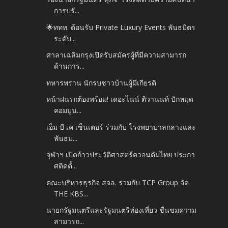
การปรั...
🌟ททท. ต้อนรับ Private Luxury Events พันธมิตร
ระดับ...
ศาลาเฉลิมกรุงเปิดรับสมัครผู้ที่มีความสามารถ
ด้านการ...
ทหารพราน นักรบชาวบ้านผู้มีเกียรติ
หน้าฝนรถต้องพร้อม! เดอะไนน์ ติวานนท์ ปักหมุด
คอมมูน...
เอ็ม บี เค เซ็นเตอร์ ร่วมกับ โรงพยาบาลกลางและ
พันธม...
จุฬาฯ เปิดก้าวประวัติศาสตร์ควอนตัมไทย ประกา
ศติดตั้...
คณะบริหารธุรกิจ สจล. ร่วมกับ TCP Group จัด
THE KBS...
นายกรัฐมนตรีและรัฐมนตรีท่องเที่ยว ชื่นชมความ
สามารถ...