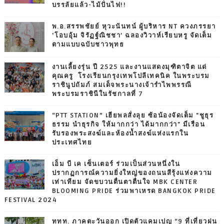
บรรลัยแล้ว-ไม้ปั่นไฟ!!
พ.อ.สรรพชัยย์ หุวะนันทน์ ผู้บริหาร NT ควงภรรยา
‘โอบอุ้ม จิรัฏฐ์ณิชชา’ ฉลองวิวาห์เรียบหรู จัดเต็ม
ตามแบบฉบับชาวพุทธ
งานเลี้ยงรุ่น ปี 2525 และงานแสดงมุฑิตาจิต แด่
คุณครู โรงเรียนกรุงเทพโปลีเทคนิค ในพระบรม
ราชินูปถัมภ์ สมเด็จพระนางเจ้ารำไพพรรณี
พระบรมราชินีในรัชกาลที่ 7
“PTT STATION” เฮียพลสั่งลุย ซ้อน้องจัดเต็ม "ชูธุร
ธรรม นำธุรกิจ ให้มากกว่า ได้มากกว่า" มีเรือน
รับรองพระสงฆ์และห้องน้ำสงฆ์แห่งแรกใน
ประเทศไทย
เอ็ม บี เค เซ็นเตอร์ ร่วมเป็นส่วนหนึ่งใน
ปรากฏการณ์ความยิ่งใหญ่ของถนนสีรุ้งแห่งความ
เท่าเทียม จัดขบวนตื่นตาตื่นใจ MBK CENTER
BLOOMING PRIDE ร่วมพาเหรด BANGKOK PRIDE
FESTIVAL 2024
ททท. ภาคตะวันออก เปิดตัวแคมเปญ “9 ที่เที่ยวฝน