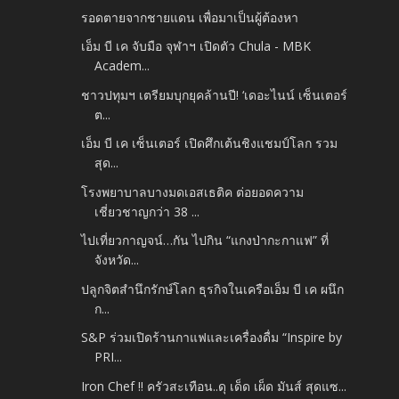
รอดตายจากชายแดน เพื่อมาเป็นผู้ต้องหา
เอ็ม บี เค จับมือ จุฬาฯ เปิดตัว Chula - MBK
Academ...
ชาวปทุมฯ เตรียมบุกยุคล้านปี! ‘เดอะไนน์ เซ็นเตอร์
ต...
เอ็ม บี เค เซ็นเตอร์ เปิดศึกเต้นชิงแชมป์โลก รวม
สุด...
โรงพยาบาลบางมดเอสเธติค ต่อยอดความ
เชี่ยวชาญกว่า 38 ...
ไปเที่ยวกาญจน์…กัน ไปกิน “แกงป่ากะกาแฟ” ที่
จังหวัด...
ปลูกจิตสำนึกรักษ์โลก ธุรกิจในเครือเอ็ม บี เค ผนึก
ก...
S&P ร่วมเปิดร้านกาแฟและเครื่องดื่ม “Inspire by
PRI...
Iron Chef !! ครัวสะเทือน..ดุ เด็ด เผ็ด มันส์ สุดแซ...