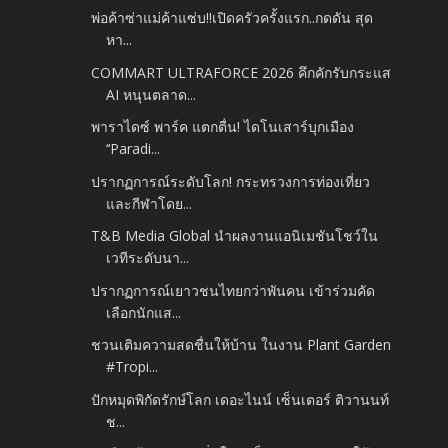
พ่อค้าซ่าแม่ค้าแซ่บ!!เปิดครัวครั้งแรก..กดดัน สุด
หา...
COMMART ULTRAFORCE 2026 คึกคักรับกระแส
AI หนุนตลาด...
พาราไดซ์ พาร์ค แตกตื่น! ไดโนเสาร์บุกเมือง
‘‘Paradi...
ปรากฏการณ์ระดับโลก! กระทรวงการท่องเที่ยว
และกีฬาโดย...
T&B Media Global นำผลงานแอนิเมชันโชว์ใน
เวทีระดับนา...
ปรากฏการณ์เยาวชนไทยกว่าพันคน เข้าร่วมคัด
เลือกนักแส...
ชวนเติมความสดชื่นให้บ้าน ในงาน Plant Garden
#Tropi...
ปักหมุดพิกัดรักษ์โลก เดอะไนน์ เซ็นเตอร์ ติวานนท์
ช...