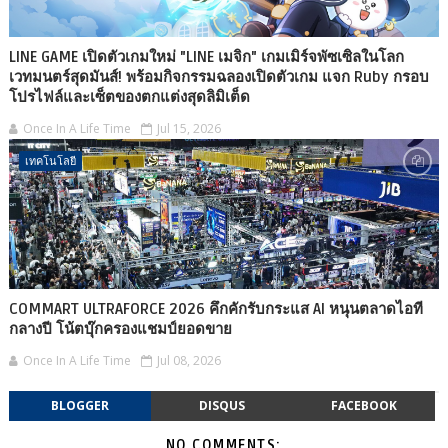
LINE GAME เปิดตัวเกมใหม่ "LINE เมจิก" เกมเมิร์จพัซเซิลในโลก
เวทมนตร์สุดมันส์! พร้อมกิจกรรมฉลองเปิดตัวเกม แจก Ruby กรอบ
โปรไฟล์และเซ็ตของตกแต่งสุดลิมิเต็ด
Once In A Life Time
Jul 15, 2026
เทคโนโลยี
COMMART ULTRAFORCE 2026 คึกคักรับกระแส AI หนุนตลาดไอที
กลางปี โน้ตบุ๊กครองแชมป์ยอดขาย
Once In A Life Time
Jul 08, 2026
BLOGGER
DISQUS
FACEBOOK
NO COMMENTS: