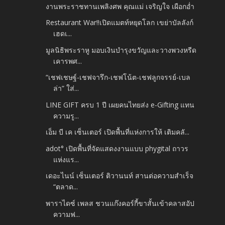
งานพระราชทานเพลิงศพ คุณแม่ เจริญใจ เผือกอ่ำ
Restaurant War!!เปิดแมตท์หยุดโลก เขย่าบัลลังก์
เฮดเ...
มูลนิธิพระราหู มอบเงินบำรุงขวัญและวางพวงหรีด
เคารพศ...
“เชฟเชษฐ์-เชฟจารึก-เชฟโน้ต-เชฟลูกจรรย์-เบล
ล่า” ใส่...
LINE GIFT ครบ 1 ปี เผยคนไทยส่ง e-Gifting แทน
ความรู...
เอ็ม บี เค เซ็นเตอร์ เปิดพื้นที่แห่งการให้ เติมคลั...
adot° เปิดพื้นที่จัดแสดงงานแบบ phygital ถาวร
แห่งแร...
เดอะไนน์ เซ็นเตอร์ ติวานนท์ สานต่อความสำเร็จ
“ตลาด...
พาราไดซ์ เพลส ชวนแก๊งคอร์กี้ขาสั้นเข้าคลาสอัป
ความฟ...