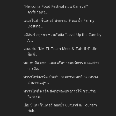
"Heliconia Food Festival ตอน Carnival"
คาร์นิวัลคว...
เดอะไนน์ เซ็นเตอร์ พระราม 9 ตอกย้ำ Family
Destina...
อลิอันซ์ อยุธยา ชวนสัมผัส “Level Up the Care by
Al...
สจล. จัด “KMITL Team Meet & Talk ปี 4” เปิด
พื้นที่...
พม. จับมือ มจธ. และเครือข่ายคนพิการ แถลงข่าว
การจัด...
พาราไดซ์พาร์ค ร่วมกับ กรมการแพทย์ กระทรวง
สาธารณสุข...
พาราไดซ์ พาร์ค ส่งต่อพลังแห่งการให้ ชวนร่วม
กิจกรรม...
เอ็ม บี เค เซ็นเตอร์ ตอกย้ำ Cultural & Tourism
Hub...