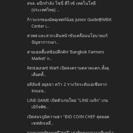
สจล. ผนึกกำลัง โซนี่ ดีไวซ์ เทคโนโลยี
(ประเทศไทย) ...
ก้าวแรกของมัคคุเทศก์น้อย Junior Guide@MBK
Center เ...
สวพส.และสวก.เดินหน้าขับเคลื่อนนโยบายแก้
ปัญหาการเผา...
สายเฮลตี้แห่ช้อปคึกคัก! ‘Bangkok Farmers
Market’ ก...
Restaurant War!! เปิดสงครามตลาดแตก..ทั้งดุ
เดือดทั้...
อลิอันซ์ อยุธยา คว้า 2 รางวัลระดับเอเชียจาก
Insura...
LINE GAME เปิดตัวเกมใหม่ "LINE เมจิก" เกม
เมิร์จพัซ...
เปิดสมรภูมิความฮา “BID COIN CHEF สุดยอด
เชฟหักเหลี่...
รองนายกรัฐมนตรี“ศุภจี” เร่งติดตามความคืบหน้า