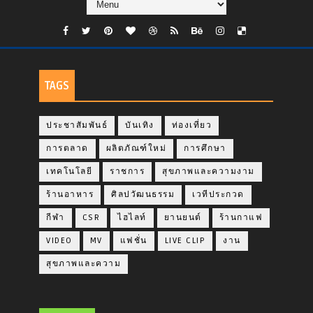
TAGS
ประชาสัมพันธ์
บันเทิง
ท่องเที่ยว
การตลาด
ผลิตภัณฑ์ใหม่
การศึกษา
เทคโนโลยี
ราชการ
สุขภาพและความงาม
ร้านอาหาร
ศิลปวัฒนธรรม
เวทีประกวด
กีฬา
CSR
ไฮไลท์
ยานยนต์
ร้านกาแฟ
VIDEO
MV
แฟชั่น
LIVE CLIP
งาน
สุขภาพและความ