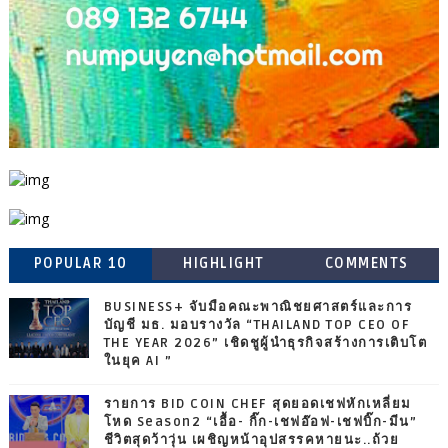
POPULAR 10
HIGHLIGHT
COMMENTS
BUSINESS+ จับมือคณะพาณิชยศาสตร์และการ
บัญชี มธ. มอบรางวัล “THAILAND TOP CEO OF
THE YEAR 2026” เชิดชูผู้นำธุรกิจสร้างการเติบโต
ในยุค AI ”
รายการ BID COIN CHEF สุดยอดเชฟหักเหลี่ยม
โหด Season2 “เอื้อ- กิ๊ก-เชฟอ๊อฟ-เชฟบิ๊ก-มีน”
ชีวิตสุดว้าวุ่น เผชิญหน้าอุปสรรคหายนะ..ถ้วย