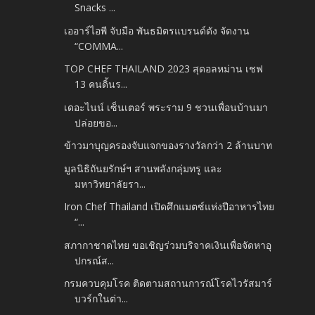
Snacks ...
เออาร์ไอพี จับมือ พันธมิตรแบรนด์ดัง จัดงาน
“COMMA...
TOP CHEF THAILAND 2023 สุดอลหม่าน เชฟ
13 คนดิ้นร...
เดอะไนน์ เซ็นเตอร์ พระราม 9 ชวนเพื่อนบ้านมา
ปล่อยขอ...
ข้าวมาบุญครองจับแจกของรางวัลกว่า 2 ล้านบาท
มูลนิธิถันยรักษ์ฯ สานพลังกลุ่มทรู และ
มหาวิทยาลัยรา...
Iron Chef Thailand เปิดศึกแมตซ์แห่งปีอาหารไทย
“...
สภากาชาดไทย ขอเชิญร่วมบริจาคเงินเพื่อจัดหาอุ
ปกรณ์ส...
กรมควบคุมโรค ติดตามสถานการณ์โรคไวรัสมาร์
บวร์กในต่า...