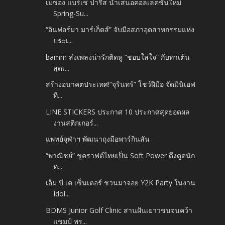
เมซอง แบร์เช่ ปารีส นำเสนอคอลเลคชั่นใหม่
Spring-Su...
“อินฟอร์มา มาร์เก็ตส์” จับมือสภาอุตสาหกรรมแห่ง
ประเ...
bamm ส่งเพลงน่ารักติดหู “ชอบใส่ใจ” กับท่าเต้น
สุดเ...
สร้างอนาคตประเทศ!“จุรินทร์” โชว์ฝีมือ จัดมินิเอฟ
ที...
LINE STICKERS ประกาศ 10 ประกาศสุดยอดผล
งานสติกเกอร์...
แพทย์จุฬาฯ พัฒนาถุงมือพาร์กินสัน
“พาณิชย์” ชูคราฟต์ไทยเป็น Soft Power ดึงดูดนัก
ท่...
เอ็ม บี เค เซ็นเตอร์ ชวนมาจอย Y2K Party ในงาน
Idol...
BDMS Junior Golf Clinic สานฝันเยาวชนจนคว้า
แชมป์ พร...