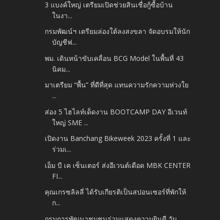
3 แบงค์ใหญ่ เตรียมเปิดช่วยสินเชื่อกู้ซื้อบ้าน
ในงา...
กรมพัฒน์ฯ เตรียมล่องใต้ลงสงขลา จัดอบรมให้นัก
บัญชีฟ...
พม. เดินหน้าขับเคลื่อน BCG Model ในพื้นที่ 43
นิคม...
มาเตรียม “พื้น” ที่ดีที่สุด แทนความรักความห่วงใย
...
ส่อง 5 ไฮไลท์เด็ดงาน BOOTCAMP DAY อีเวนท์
ใหญ่ SME ...
เปิดงาน Banchang Bikeweek 2023 ครั้งที่ 1 และ
ร่วมเ...
เอ็ม บี เค เซ็นเตอร์ ส่งอีเวนต์เดือด MBK CENTER
FI...
คุณเกรซลิลลี่ ได้รับเกียรติเป็นสปอนเซอร์ที่พักให้
ก...
กรมการพัฒนาชุมชนร่วมแสดงความยินดี วัน