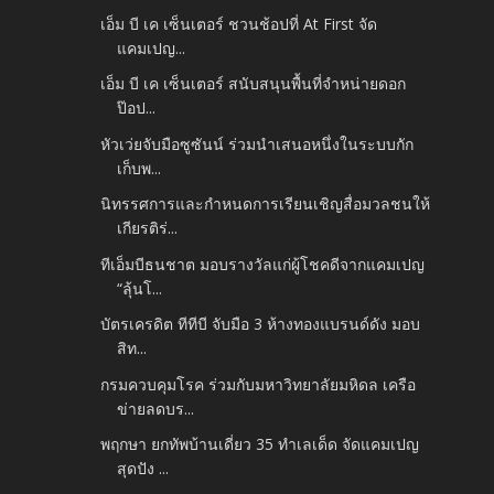
เอ็ม บี เค เซ็นเตอร์ ชวนช้อปที่ At First จัด
แคมเปญ...
เอ็ม บี เค เซ็นเตอร์ สนับสนุนพื้นที่จำหน่ายดอก
ป๊อป...
หัวเว่ยจับมือซูซันน์ ร่วมนำเสนอหนึ่งในระบบกัก
เก็บพ...
นิทรรศการและกำหนดการเรียนเชิญสื่อมวลชนให้
เกียรติร่...
ทีเอ็มบีธนชาต มอบรางวัลแก่ผู้โชคดีจากแคมเปญ
“ลุ้นโ...
บัตรเครดิต ทีทีบี จับมือ 3 ห้างทองแบรนด์ดัง มอบ
สิท...
กรมควบคุมโรค ร่วมกับมหาวิทยาลัยมหิดล เครือ
ข่ายลดบร...
พฤกษา ยกทัพบ้านเดี่ยว 35 ทำเลเด็ด จัดแคมเปญ
สุดปัง ...