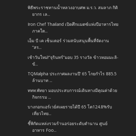
พิธีพระราชทานน้ำหลวงอาบศพ ม.ร.ว. สมลาภ กิติ
ยากร เล...
Iron Chef Thailand เปิดศึกแมตซ์แห่งปีอาหารไทย
ภาคใต...
เอ็ม บี เค เซ็นเตอร์ ร่วมสนับสนุนพื้นที่จัดงาน
“สร...
เช้าวันใหม่!“จุรินทร์”มอบ 35 รางวัล ข้าวหอมมะลิ-
ข้...
TQMalpha ประกาศผลงานปี’ 65 โกยกำไร 885.5
ล้านบาท ...
ททท.พัทยา มอบประสบการณ์เดินทางมีคุณค่าด้วย
กิจกรรม ...
บางกอกแอร์เวย์สเผยรายได้ปี 65 โต124.8%รับ
เที่ยวไทย...
ชี้พิกัดแหล่งรวมร้านอร่อยระดับตำนาน ศูนย์
อาหาร Foo...