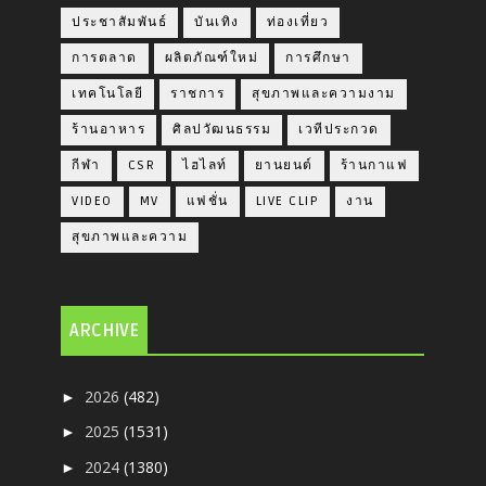
ประชาสัมพันธ์
บันเทิง
ท่องเที่ยว
การตลาด
ผลิตภัณฑ์ใหม่
การศึกษา
เทคโนโลยี
ราชการ
สุขภาพและความงาม
ร้านอาหาร
ศิลปวัฒนธรรม
เวทีประกวด
กีฬา
CSR
ไฮไลท์
ยานยนต์
ร้านกาแฟ
VIDEO
MV
แฟชั่น
LIVE CLIP
งาน
สุขภาพและความ
ARCHIVE
2026
(482)
►
2025
(1531)
►
2024
(1380)
►