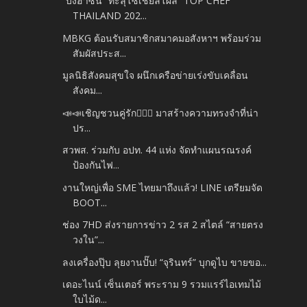
“บังฮาซัน” ทะลุโซเชี่ยลโผล่ “TOP CHEF
THAILAND 202...
MBKG ต้อนรับสมาชิกสมาคมอสังหาฯ พร้อมร่วม
สัมผัสประส...
มูลนิธิสังคมสุขใจ ผนึกเครือข่ายเร่งขับเคลื่อน
สังคม...
📣📣เชิญชวนคู่รัก👩‍❤️‍👨 มาสร้างความทรงจำที่น่า
ปร...
สวพส. ร่วมกับ อปท. 44 แห่ง จัดทำแผนรณรงค์
ป้องกันไฟ...
งานใหญ่เพื่อ SME ไทยมาถึงแล้ว! LINE เตรียมจัด
BOOT...
ช่อง 7HD ส่งรายการข่าว 2 รส 2 สไตล์ “สายตรง
วงใน”...
ลงเครื่องปุ๊บ ลุยงานปั๊บ! “จุรินทร์” บุกดูไบ ขายขอ...
เดอะไนน์ เซ็นเตอร์ พระราม 9 รวมแรร์ไอเทมไม้
ใบไม้ด...