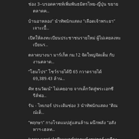
ช่อง 3–บรอดคาซท์เพิ่มพันธมิตรไทย-ญี่ปุ่น ขยาย
ตลาดค...
บ้านอาหลอง” นำทัพนักแสดง “เลือดเจ้าพระยา”
เจาะเบื้...
เปิดให้ลงทะเบียนประชาชนรายใหม่ ผู้ไม่เคยลงทะ
เบียนร...
ตลาดบางนา มาร์เก็ต กม.12 จัดใหญ่จัดเต็ม กับ
งานตลาด...
“โฮมโปร” โชว์รายได้ปี 65 กวาดรายได้
69,389.43 ล้าน...
คัท ธนวัฒน์” ไม่เคยอาย จากเด็กวัดสู่พระเอกซี
รีส์ฟอ...
รัน - ไทเกอร์ ประเดิมช่อง 3 นำทัพนักแสดง “ติณ
ณ์เต็...
“พฤกษา” กางโรดแมปสู่แสนล้าน ผนึกพลัง “อสัง
หาฯ-เฮลท...