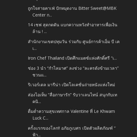
ถูกใจสายคาเฟ่ ปักหมุดงาน Bitter Sweet@MBK
Center ก...
14 เชฟ สุดกดดัน แบกความหวังทำอาหารเพื่อเงิน
ล้าน ! ...
สำนักงานเขตปทุมวัน ร่วมกับ ศูนย์การค้าเอ็ม บี เค
เ...
Iron Chef Thailand เปิดศึกแมตซ์แห่งศักดิ์ศรี “เ...
ช่อง 3 นำ “กำไลมาศ” ลงช่วง “ละครดังข้ามเวลา”
ชวนแ...
ริเวอร์เดล มารีน่า เปิดโลเคชั่นถ่ายหนังแห่งใหม่
ส่องไอเท็ม “สื่อภาษารัก” รับวาเลนไทน์ สนุกกับเท
คนิ...
ดื่มด่ำความสุขเทศกาล Valentine ที่ Le Khwam
Luck C...
ครั้งแรกของโลก!! อภัยภูเบศร เปิดตัวผลิตภัณฑ์ “
ฟ้า...