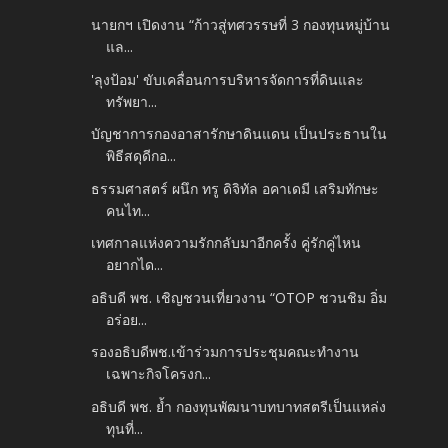
นายกฯ เปิดงาน “ก้าวสู่ทศวรรษที่ 3 กองทุนหมู่บ้าน
แล...
'ลุงป้อม' ขับเคลื่อนการบริหารจัดการที่ดินและ
ทรัพยา...
บัญชาการกองอาสารักษาดินแดน เป็นประธานใน
พิธีสดุดีกอ...
ธรรมศาสตร์ ผนึก ทรู ดิจิทัล อคาเดมี เสริมทักษะ
คนไท...
เทศกาลแห่งความรักกลับมาอีกครั้ง คู่รักคู่ไหน
อยากได...
อธิบดี พช. เชิญชวนเที่ยวงาน “OTOP ชวนชิม อิ่ม
อร่อย...
รองอธิบดีพช.เข้าร่วมการประชุมคณะทำงาน
เฉพาะกิจโครงก...
อธิบดี พช. ย้ำ กองทุนพัฒนาบทบาทสตรีเป็นแหล่ง
ทุนที่...