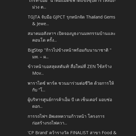
“เกรท-บอย” นำทีมแมตช์ฟาดแข้งซุปตาร์ เหลือง-
ม่วง ต...
TGJTA จับมือ GJPCT รุกหนักจัด Thailand Gems
& Jewe...
สมาคมอสังหาฯ เปิดจองบูธงานมหกรรมบ้านและ
คอนโด ครั้ง...
BigStep "ก้าวไปข้างหน้าพร้อมกับนานาชาติ "
มท. – ผ...
ข้าวหน้าบอสสุดสตันท์! สื่อใหม่ที่ ZEN ใช้สร้าง
Mov...
พาราไดซ์ พาร์ค ชวนมาร่วมต่อชีวิต ด้วยการให้
กับ “โ...
ผู้บริหารศูนย์การค้าเอ็ม บี เค เซ็นเตอร์ มอบช่อ
ดอก...
การรถไฟฯ อัพเดทความก้าวหน้า โครงการ
ก่อสร้างรถไฟควา...
'CP Brand' คว้ารางวัล FINALIST สาขา Food &