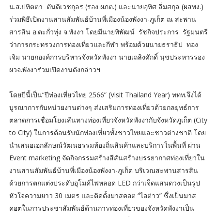
น.ส.ปทิตตา ตันติเวชกุลร (รอง ผภต.) และนายอุทิศ ลิ่มสกุล (ผสพง.)
ร่วมพิธีเปิดงานสานสัมพันธ์บ้านพี่เมืองน้องพังงา-ภูเก็ต ณ สะพาน
สารสิน อ.ตะกั่วทุ่ง จ.พังงา โดยมีนายพิพัฒน์ รัชกิจประการ รัฐมนตรี
ว่าการกระทรวงการท่องเที่ยวและกีฬา พร้อมด้วยนายธราธิป ทอง
เจิม นายกองค์การบริหารจังหวัดพังงา นายเถลิงศักดิ์ นุชประหารรอง
ผวจ.พังงาร่วมเปิดงานดังกล่าวฯ
โดยปีนี้เป็น“ปีท่องเที่ยวไทย 2566” (Visit Thailand Year) ททท.จึงได้
บูรณาการกับหน่วยงานต่างๆ ส่งเสริมการท่องเที่ยวด้วยกลยุทธ์การ
ตลาดการเชื่อมโยงเส้นทางท่องเที่ยวจังหวัดพังงากับจังหวัดภูเก็ต (City
to City) ในการต้อนรับนักท่องเที่ยวทั้งชาวไทยและชาวต่างชาติ โดย
นำเสนอเอกลักษณ์วัฒนธรรมท้องถิ่นสินค้าและบริการในพื้นที่ ผ่าน
Event marketing จัดกิจกรรมสร้างสีสันสร้างบรรยากาศท่องเที่ยวใน
งานสานสัมพันธ์บ้านพี่เมืองน้องพังงา-ภูเก็ต บริเวณสะพานสารสิน
ด้วยการตกแต่งประดับอุโมค์ไฟหลอด LED กว่าเจ็ดแสนดวงเป็นรูป
หัวใจความยาว 30 เมตร และติดตั้งมาสคอต “ไอต่าว” ซึ่งเป็นมาส
คอตในการประชาสัมพันธ์ด้านการท่องเที่ยวของจังหวัดพังงาเป็น