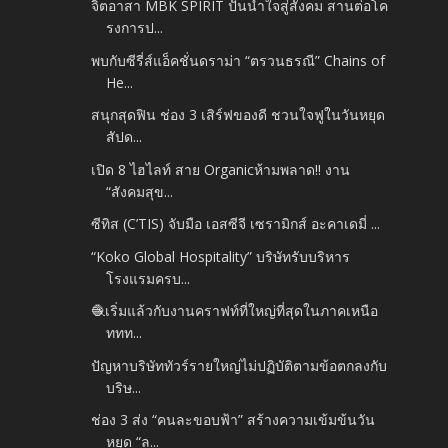
จิตอาสา MBK SPIRIT ปันน้ำใจสู่สังคม สานต่อโค
รงการป...
พบกับซีรี่ส์แอ็คชั่นดราม่า “ตรวนธรณี” Chains of
He...
สนุกสุดฟิน ช่อง 3 เสิร์ฟของดี ชวนใจฟูในวันหยุด
สัปด...
เปิด 8 ไฮไลท์ สาย Organicห้ามพลาด!! งาน
“สังคมสุข...
ซีทิส (C’TIS) จับมือ เอสซีจี เซรามิกส์ อะคาเดมี่ ...
“Koko Global Hospitality” บริษัทรับบริหาร
โรงแรมครบ...
🧶เริ่มแล้วกับงานคราฟท์ที่ใหญ่ที่สุดในภาคเหนือ
ททท...
ปัญหาบริษัททัวร์รายใหญ่ไม่ปฏิบัติตามข้อตกลงกับ
บริษ...
ช่อง 3 ส่ง “คนละขอบฟ้า” สร้างความเข้มข้นวัน
หยุด “ล...