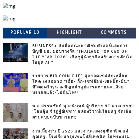
POPULAR 10
HIGHLIGHT
COMMENTS
BUSINESS+ จับมือคณะพาณิชยศาสตร์และการ
บัญชี มธ. มอบรางวัล “THAILAND TOP CEO OF
THE YEAR 2026” เชิดชูผู้นำธุรกิจสร้างการเติบโต
ในยุค AI ”
รายการ BID COIN CHEF สุดยอดเชฟหักเหลี่ยม
โหด Season2 “เอื้อ- กิ๊ก-เชฟอ๊อฟ-เชฟบิ๊ก-มีน”
ชีวิตสุดว้าวุ่น เผชิญหน้าอุปสรรคหายนะ..ถ้วย
บรรลัยแล้ว-ไม้ปั่นไฟ!!
พ.อ.สรรพชัยย์ หุวะนันทน์ ผู้บริหาร NT ควงภรรยา
‘โอบอุ้ม จิรัฏฐ์ณิชชา’ ฉลองวิวาห์เรียบหรู จัดเต็ม
ตามแบบฉบับชาวพุทธ
งานเลี้ยงรุ่น ปี 2525 และงานแสดงมุฑิตาจิต แด่
คุณครู โรงเรียนกรุงเทพโปลีเทคนิค ในพระบรม