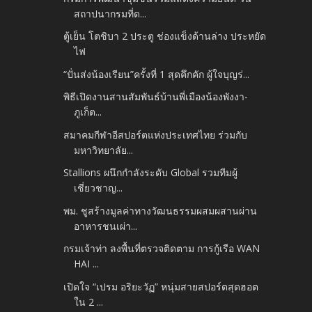
สถาปนากรมที่ด...
ตู้เย็น โตชิบา 2 ประตู ช่องแข็งด้านล่าง ประหยัด
ไฟ
“ปั่นส่งน้องเรียน”ครั้งที่ 1 สุดคึกคัก ผู้ใจบุญร่...
พิธีเปิดงานสานสัมพันธ์บ้านพี่เมืองน้องพังงา-
ภูเก็ต...
สมาคมกีฬาอีสปอร์ตแห่งประเทศไทย ร่วมกับ
มหาวิทยาลัย...
Stallions ผนึกกำลังระดับ Global รวมทีมผู้
เชี่ยวชาญ...
พม. ชูสร้างมูลค่าทางวัฒนธรรมผสมผสานผ่าน
อาหารชนเผ่า...
กรมเจ้าท่า ลงพื้นที่ตรวจติดตาม การกู้เรือ WAN
HAI ...
เปิดใจ “เปรม อริยะวัฏ” หนุ่มสายสปอร์ตสุดฮอต
ใน 2 ...