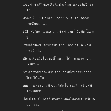
แซ่บพาซ่าส์” ช่อง 3 เพิ่มช่วงใหม่! ฉลองรับปีกระ
ต่า...
พาณิชย์ - DITP เสริมแกร่ง SMEs เจาะตลาด
อาเซียนผ่าน...
SCN ส่ง ‘สแกน แอดวานซ์ เพาเวอร์’ จับมือ ‘โอ้กะ
จู๋’...
เริ่มแล้ว!!พ่อเมืองพังงาเปิดงาน กาชาดและงาน
ประจำป...
📸ตากล้องมือโปรอยู่ที่ไหนน…ได้เวลามาฉายแวว
เด่นกันแ...
"กมล" ร่วมพิธีลงนามความร่วมมือทางวิชาการ
ไทย-ไต้หวัน
หอธรรมพระบารมี ชวนผู้สนใจ ร่วมฝึกเจริญสติ
ตามหลักส...
เอ็ม บี เค เซ็นเตอร์ ชวนฟังเพลงในงานดนตรีเปิด
หมวกก...