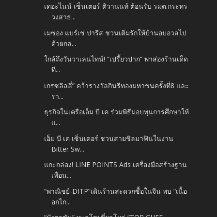
เดอะไนน์ เซ็นเตอร์ ติวานนท์ ต้อนรับ รมต.กระทร
วงสาธ...
เมซอง แบร์เช่ ปารีส ชวนเติมรักให้บ้านอบอวลไป
ด้วยกล...
ใกล้ถึงวันวาเลนไทน์! “เปรี้ยวปาก” พาส่องร้านเด็ด
ที...
เกรซลิลลี่” คว้ารางวัลกินรีทองมหาชนครั้งที่8 และ
รา...
ธุรกิจในเครือเอ็ม บี เค ร่วมพิธีมอบทุนการศึกษาให้
แ...
เอ็ม บี เค เซ็นเตอร์ ชวนสายชิลมาฟินในงาน
Bitter Sw...
แกะกล่อง! LINE POINTS Ads เครื่องมือสร้างฐาน
เพื่อน...
“พาณิชย์-DITP”เดินร้านสะดวกซื้อในจีน พบ “เนื้อ
อกไก...