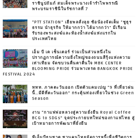
ราชินูปถัมภ์ สมเด็จพระนางเจ้ารำไพพรรณี
พระบรมราชินีในรัชกาลที่ 7
“PTT STATION” เฮียพลสั่งลุย ซ้อน้องจัดเต็ม "ชูธุร
ธรรม นำธุรกิจ ให้มากกว่า ได้มากกว่า" มีเรือน
รับรองพระสงฆ์และห้องน้ำสงฆ์แห่งแรกใน
ประเทศไทย
เอ็ม บี เค เซ็นเตอร์ ร่วมเป็นส่วนหนึ่งใน
ปรากฏการณ์ความยิ่งใหญ่ของถนนสีรุ้งแห่งความ
เท่าเทียม จัดขบวนตื่นตาตื่นใจ MBK CENTER
BLOOMING PRIDE ร่วมพาเหรด BANGKOK PRIDE
FESTIVAL 2024
ททท. ภาคตะวันออก เปิดตัวแคมเปญ “9 ที่เที่ยวฝน
นี้…มีดีที่ตะวันออก” กระตุ้นท่องเที่ยวในช่วง Green
Season
งาน “กาแฟพ่อหลวงสู่ความยั่งยืน Royal Coffee
BCG to SDGs” จุดประกายบทใหม่ของกาแฟไทย สู่
เป้าหมายการพัฒนาที่ยั่งยืน
ทีเอ็มบีธนชาต ชวนคนไทยจัดการหนี้เพื่อชีวิตการ