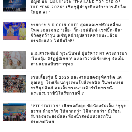
บัญชี มธ. มอบรางวัล “THAILAND TOP CEO OF
THE YEAR 2026” เชิดชูผู้นำธุรกิจสร้างการเติบโต
ในยุค AI ”
รายการ BID COIN CHEF สุดยอดเชฟหักเหลี่ยม
โหด Season2 “เอื้อ- กิ๊ก-เชฟอ๊อฟ-เชฟบิ๊ก-มีน”
ชีวิตสุดว้าวุ่น เผชิญหน้าอุปสรรคหายนะ..ถ้วย
บรรลัยแล้ว-ไม้ปั่นไฟ!!
พ.อ.สรรพชัยย์ หุวะนันทน์ ผู้บริหาร NT ควงภรรยา
‘โอบอุ้ม จิรัฏฐ์ณิชชา’ ฉลองวิวาห์เรียบหรู จัดเต็ม
ตามแบบฉบับชาวพุทธ
งานเลี้ยงรุ่น ปี 2525 และงานแสดงมุฑิตาจิต แด่
คุณครู โรงเรียนกรุงเทพโปลีเทคนิค ในพระบรม
ราชินูปถัมภ์ สมเด็จพระนางเจ้ารำไพพรรณี
พระบรมราชินีในรัชกาลที่ 7
“PTT STATION” เฮียพลสั่งลุย ซ้อน้องจัดเต็ม "ชูธุร
ธรรม นำธุรกิจ ให้มากกว่า ได้มากกว่า" มีเรือน
รับรองพระสงฆ์และห้องน้ำสงฆ์แห่งแรกใน
ประเทศไทย