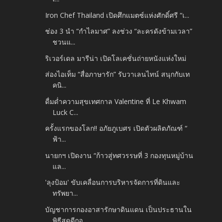
Iron Chef Thailand เปิดศึกแมตซ์แห่งศักดิ์ศรี “เ...
ช่อง 3 นำ “กำไลมาศ” ลงช่วง “ละครดังข้ามเวลา”
ชวนแ...
ริเวอร์เดล มารีน่า เปิดโลเคชั่นถ่ายหนังแห่งใหม่
ส่องไอเท็ม “สื่อภาษารัก” รับวาเลนไทน์ สนุกกับเท
คนิ...
ดื่มด่ำความสุขเทศกาล Valentine ที่ Le Khwam
Luck C...
ครั้งแรกของโลก!! อภัยภูเบศร เปิดตัวผลิตภัณฑ์ “
ฟ้า...
นายกฯ เปิดงาน “ก้าวสู่ทศวรรษที่ 3 กองทุนหมู่บ้าน
แล...
'ลุงป้อม' ขับเคลื่อนการบริหารจัดการที่ดินและ
ทรัพยา...
บัญชาการกองอาสารักษาดินแดน เป็นประธานใน
พิธีสดุดีกอ...