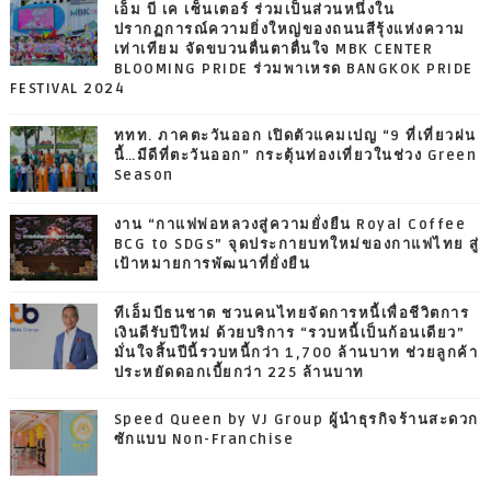
เอ็ม บี เค เซ็นเตอร์ ร่วมเป็นส่วนหนึ่งใน
ปรากฏการณ์ความยิ่งใหญ่ของถนนสีรุ้งแห่งความ
เท่าเทียม จัดขบวนตื่นตาตื่นใจ MBK CENTER
BLOOMING PRIDE ร่วมพาเหรด BANGKOK PRIDE
FESTIVAL 2024
ททท. ภาคตะวันออก เปิดตัวแคมเปญ “9 ที่เที่ยวฝน
นี้…มีดีที่ตะวันออก” กระตุ้นท่องเที่ยวในช่วง Green
Season
งาน “กาแฟพ่อหลวงสู่ความยั่งยืน Royal Coffee
BCG to SDGs” จุดประกายบทใหม่ของกาแฟไทย สู่
เป้าหมายการพัฒนาที่ยั่งยืน
ทีเอ็มบีธนชาต ชวนคนไทยจัดการหนี้เพื่อชีวิตการ
เงินดีรับปีใหม่ ด้วยบริการ “รวบหนี้เป็นก้อนเดียว”
มั่นใจสิ้นปีนี้รวบหนี้กว่า 1,700 ล้านบาท ช่วยลูกค้า
ประหยัดดอกเบี้ยกว่า 225 ล้านบาท
Speed Queen by VJ Group ผู้นำธุรกิจร้านสะดวก
ซักแบบ Non-Franchise