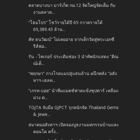
ตลาดบางนา มาร์เก็ต กม.12 จัดใหญ่จัดเต็ม กับ
งานตลาด...
“โฮมโปร” โชว์รายได้ปี 65 กวาดรายได้
69,389.43 ล้าน...
คัท ธนวัฒน์” ไม่เคยอาย จากเด็กวัดสู่พระเอกซี
รีส์ฟอ...
รัน - ไทเกอร์ ประเดิมช่อง 3 นำทัพนักแสดง “ติณ
ณ์เต็...
“พฤกษา” กางโรดแมปสู่แสนล้าน ผนึกพลัง “อสัง
หาฯ-เฮลท...
“เกรท-บอย” นำทีมแมตช์ฟาดแข้งซุปตาร์ เหลือง-
ม่วง ต...
TGJTA จับมือ GJPCT รุกหนักจัด Thailand Gems
& Jewe...
สมาคมอสังหาฯ เปิดจองบูธงานมหกรรมบ้านและ
คอนโด ครั้ง...