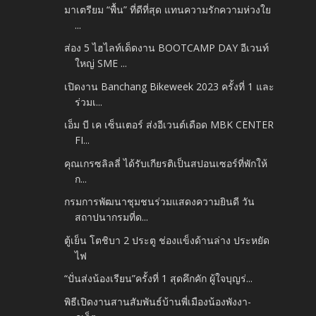
มาเตรียม “พื้น” ที่ดีที่สุด แทนความรักความห่วงใย
...
ส่อง 5 ไฮไลท์เด็ดงาน BOOTCAMP DAY อีเวนท์
ใหญ่ SME ...
เปิดงาน Banchang Bikeweek 2023 ครั้งที่ 1 และ
ร่วมเ...
เอ็ม บี เค เซ็นเตอร์ ส่งอีเวนต์เดือด MBK CENTER
FI...
คุณเกรซลิลลี่ ได้รับเกียรติเป็นสปอนเซอร์ที่พักให้
ก...
กรมการพัฒนาชุมชนร่วมแสดงความยินดี วัน
สถาปนากรมที่ด...
ตู้เย็น โตชิบา 2 ประตู ช่องแข็งด้านล่าง ประหยัด
ไฟ
“ปั่นส่งน้องเรียน”ครั้งที่ 1 สุดคึกคัก ผู้ใจบุญร่...
พิธีเปิดงานสานสัมพันธ์บ้านพี่เมืองน้องพังงา-