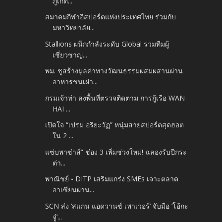
ภูเก็ต...
สมาคมกีฬาอีสปอร์ตแห่งประเทศไทย ร่วมกับ
มหาวิทยาลัย...
Stallions ผนึกกำลังระดับ Global รวมทีมผู้
เชี่ยวชาญ...
พม. ชูสร้างมูลค่าทางวัฒนธรรมผสมผสานผ่าน
อาหารชนเผ่า...
กรมเจ้าท่า ลงพื้นที่ตรวจติดตาม การกู้เรือ WAN
HAI ...
เปิดใจ “เปรม อริยะวัฏ” หนุ่มสายสปอร์ตสุดฮอต
ใน 2 ...
แซ่บพาซ่าส์” ช่อง 3 เพิ่มช่วงใหม่! ฉลองรับปีกระ
ต่า...
พาณิชย์ - DITP เสริมแกร่ง SMEs เจาะตลาด
อาเซียนผ่าน...
SCN ส่ง ‘สแกน แอดวานซ์ เพาเวอร์’ จับมือ ‘โอ้กะ
จู๋’...