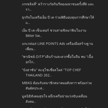
เกรซลิลลี่” คว้ารางวัลกินรีทองมหาชนครั้งที่8 และ
รา...
ธุรกิจในเครือเอ็ม บี เค ร่วมพิธีมอบทุนการศึกษาให้
แ...
เอ็ม บี เค เซ็นเตอร์ ชวนสายชิลมาฟินในงาน
Bitter Sw...
แกะกล่อง! LINE POINTS Ads เครื่องมือสร้างฐาน
เพื่อน...
“พาณิชย์-DITP”เดินร้านสะดวกซื้อในจีน พบ “เนื้อ
อกไก...
“บังฮาซัน” ทะลุโซเชี่ยลโผล่ “TOP CHEF
THAILAND 202...
MBKG ต้อนรับสมาชิกสมาคมอสังหาฯ พร้อมร่วม
สัมผัสประส...
มูลนิธิสังคมสุขใจ ผนึกเครือข่ายเร่งขับเคลื่อน
สังคม...