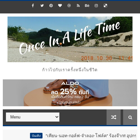
ก้าวไปกับเราครั้งหนึ่งในชีวิต
“เทียน-นอท-กอล์ฟ-จำลอง-โฟล์ค” ร้องจ๊าก!! อุปกรณ์ม่วนจอยงานว
บันเทิง