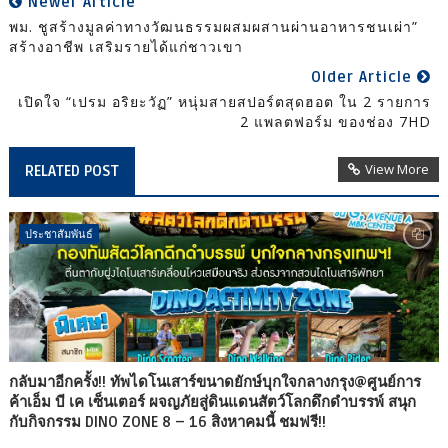
Newer Article
พม. ชูสร้างมูลค่าทางวัฒนธรรมผสมผสานผ่านอาหารชนเผ่า”
สร้างอาชีพ เสริมรายได้แก่ชาวเขา
Older Article
เปิดใจ “เปรม อริยะวัฏ” หนุ่มสายสปอร์ตสุดฮอต ใน 2 รายการ
2 แพลตฟอร์ม ของช่อง 7HD
View More
RELATED POST
ประชาสัมพันธ์
กลับมาอีกครั้ง!! ทัพไดโนเสาร์ขนาดยักษ์บุกใจกลางกรุง@ศูนย์การ
ค้าเอ็ม บี เค เซ็นเตอร์ ผจญภัยสู่ดินแดนสัตว์โลกดึกดำบรรพ์ สนุก
กับกิจกรรม DINO ZONE 8 – 16 สิงหาคมนี้ ชมฟรี!!