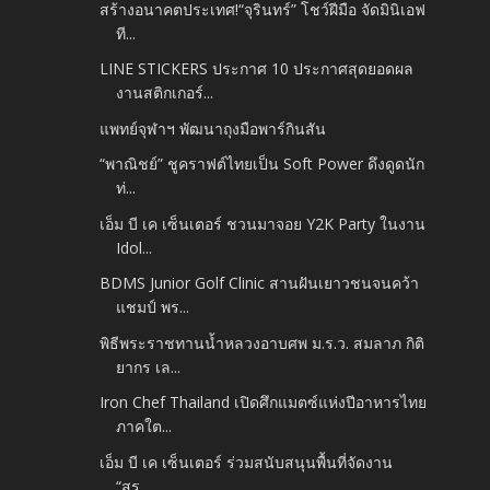
สร้างอนาคตประเทศ!“จุรินทร์” โชว์ฝีมือ จัดมินิเอฟ
ที...
LINE STICKERS ประกาศ 10 ประกาศสุดยอดผล
งานสติกเกอร์...
แพทย์จุฬาฯ พัฒนาถุงมือพาร์กินสัน
“พาณิชย์” ชูคราฟต์ไทยเป็น Soft Power ดึงดูดนัก
ท่...
เอ็ม บี เค เซ็นเตอร์ ชวนมาจอย Y2K Party ในงาน
Idol...
BDMS Junior Golf Clinic สานฝันเยาวชนจนคว้า
แชมป์ พร...
พิธีพระราชทานน้ำหลวงอาบศพ ม.ร.ว. สมลาภ กิติ
ยากร เล...
Iron Chef Thailand เปิดศึกแมตซ์แห่งปีอาหารไทย
ภาคใต...
เอ็ม บี เค เซ็นเตอร์ ร่วมสนับสนุนพื้นที่จัดงาน
“สร...