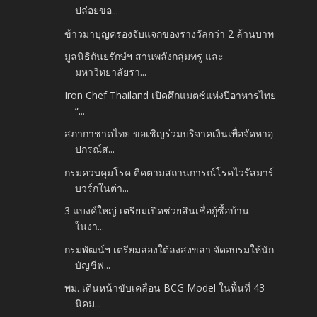
ปล่อยขอ...
ข้าวมาบุญครองจับแจกของรางวัลกว่า 2 ล้านบาท
มูลนิธิถันยรักษ์ฯ สานพลังกลุ่มทรู และ
มหาวิทยาลัยรา...
Iron Chef Thailand เปิดศึกแมตซ์แห่งปีอาหารไทย
“...
สภากาชาดไทย ขอเชิญร่วมบริจาคเงินเพื่อจัดหาอุ
ปกรณ์ส...
กรมควบคุมโรค ติดตามสถานการณ์โรคไวรัสมาร์
บวร์กในต่า...
3 แบงค์ใหญ่ เตรียมเปิดช่วยสินเชื่อกู้ซื้อบ้าน
ในงา...
กรมพัฒน์ฯ เตรียมล่องใต้ลงสงขลา จัดอบรมให้นัก
บัญชีฟ...
พม. เดินหน้าขับเคลื่อน BCG Model ในพื้นที่ 43
นิคม...