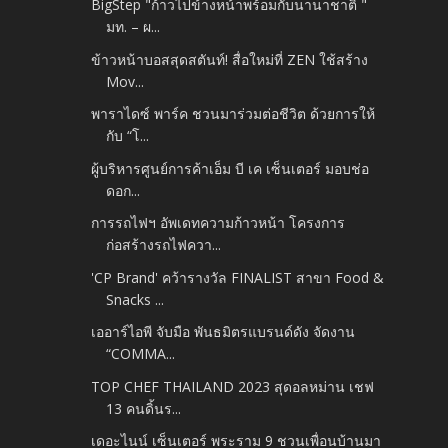
BigStep "ก้าวไปข้างหน้าพร้อมกับนานาชาติ "
มท. – ผ...
ข้าวหน้าบอสสุดสตันท์! สื่อใหม่ที่ ZEN ใช้สร้าง
Mov...
พาราไดซ์ พาร์ค ชวนมาร่วมต่อชีวิต ด้วยการให้
กับ “โ...
ผู้บริหารศูนย์การค้าเอ็ม บี เค เซ็นเตอร์ มอบช่อ
ดอก...
การรถไฟฯ อัพเดทความก้าวหน้า โครงการ
ก่อสร้างรถไฟควา...
'CP Brand' คว้ารางวัล FINALIST สาขา Food &
Snacks ...
เออาร์ไอพี จับมือ พันธมิตรแบรนด์ดัง จัดงาน
“COMMA...
TOP CHEF THAILAND 2023 สุดอลหม่าน เชฟ
13 คนดิ้นร...
เดอะไนน์ เซ็นเตอร์ พระราม 9 ชวนเพื่อนบ้านมา