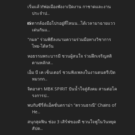
เริ่มแล้ว!!พ่อเมืองพังงาเปิดงาน กาชาดและงาน
ประจำป...
📸ตากล้องมือโปรอยู่ที่ไหนน…ได้เวลามาฉายแวว
เด่นกันแ...
"กมล" ร่วมพิธีลงนามความร่วมมือทางวิชาการ
ไทย-ไต้หวัน
หอธรรมพระบารมี ชวนผู้สนใจ ร่วมฝึกเจริญสติ
ตามหลักส...
เอ็ม บี เค เซ็นเตอร์ ชวนฟังเพลงในงานดนตรีเปิด
หมวกก...
จิตอาสา MBK SPIRIT ปันน้ำใจสู่สังคม สานต่อโค
รงการป...
พบกับซีรี่ส์แอ็คชั่นดราม่า “ตรวนธรณี” Chains of
He...
สนุกสุดฟิน ช่อง 3 เสิร์ฟของดี ชวนใจฟูในวันหยุด
สัปด...