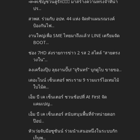
📣📣เชิญชวนคู่รัก👩‍❤️‍👨 มาสร้างความทรงจำที่น่า
ปร...
สวพส. ร่วมกับ อปท. 44 แห่ง จัดทำแผนรณรงค์
ป้องกันไฟ...
งานใหญ่เพื่อ SME ไทยมาถึงแล้ว! LINE เตรียมจัด
BOOT...
ช่อง 7HD ส่งรายการข่าว 2 รส 2 สไตล์ “สายตรง
วงใน”...
ลงเครื่องปุ๊บ ลุยงานปั๊บ! “จุรินทร์” บุกดูไบ ขายขอ...
เดอะไนน์ เซ็นเตอร์ พระราม 9 รวมแรร์ไอเทมไม้
ใบไม้ด...
เอ็ม บี เค เซ็นเตอร์ ชวนช้อปที่ At First จัด
แคมเปญ...
เอ็ม บี เค เซ็นเตอร์ สนับสนุนพื้นที่จำหน่ายดอก
ป๊อป...
หัวเว่ยจับมือซูซันน์ ร่วมนำเสนอหนึ่งในระบบกัก
เก็บพ...