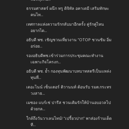
ธรรมศาสตร์ ผนึก ทรู ดิจิทัล อคาเดมี เสริมทักษะ
คนไท...
เทศกาลแห่งความรักกลับมาอีกครั้ง คู่รักคู่ไหน
อยากได...
อธิบดี พช. เชิญชวนเที่ยวงาน “OTOP ชวนชิม อิ่ม
อร่อย...
รองอธิบดีพช.เข้าร่วมการประชุมคณะทำงาน
เฉพาะกิจโครงก...
อธิบดี พช. ย้ำ กองทุนพัฒนาบทบาทสตรีเป็นแหล่ง
ทุนที่...
เดอะไนน์ เซ็นเตอร์ ติวานนท์ ต้อนรับ รมต.กระทร
วงสาธ...
เมซอง แบร์เช่ ปารีส ชวนเติมรักให้บ้านอบอวลไป
ด้วยกล...
ใกล้ถึงวันวาเลนไทน์! “เปรี้ยวปาก” พาส่องร้านเด็ด
ที...