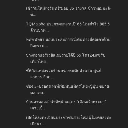
เช้าวันใหม่!“จุรินทร์”มอบ 35 รางวัล ข้าวหอมมะลิ-
ข้...
TQMalpha ประกาศผลงานปี’ 65 โกยกำไร 885.5
ล้านบาท ...
ททท.พัทยา มอบประสบการณ์เดินทางมีคุณค่าด้วย
กิจกรรม ...
บางกอกแอร์เวย์สเผยรายได้ปี 65 โต124.8%รับ
เที่ยวไทย...
ชี้พิกัดแหล่งรวมร้านอร่อยระดับตำนาน ศูนย์
อาหาร Foo...
ช่อง 3–บรอดคาซท์เพิ่มพันธมิตรไทย-ญี่ปุ่น ขยาย
ตลาดค...
บ้านอาหลอง” นำทัพนักแสดง “เลือดเจ้าพระยา”
เจาะเบื้...
เปิดให้ลงทะเบียนประชาชนรายใหม่ ผู้ไม่เคยลงทะ
เบียนร...