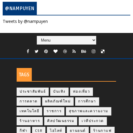
@NAMPUYEN
Tweets by @nampuyen
TAGS
ประชาสัมพันธ์
บันเทิง
ท่องเที่ยว
การตลาด
ผลิตภัณฑ์ใหม่
การศึกษา
เทคโนโลยี
ราชการ
สุขภาพและความงาม
ร้านอาหาร
ศิลปวัฒนธรรม
เวทีประกวด
กีฬา
CSR
ไฮไลท์
ยานยนต์
ร้านกาแฟ