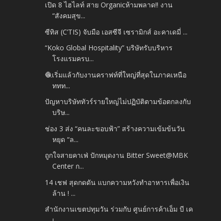
เปิด 8 ไฮไลท์ สาย Organicห้ามพลาด!! งาน
“สังคมสุข...
ซีทิส (C’TIS) จับมือ เอสซีจี เซรามิกส์ อะคาเดมี่ ...
“Koko Global Hospitality” บริษัทรับบริหาร
โรงแรมครบ...
🧶เริ่มแล้วกับงานคราฟท์ที่ใหญ่ที่สุดในภาคเหนือ
ททท...
ปัญหาบริษัททัวร์รายใหญ่ไม่ปฏิบัติตามข้อตกลงกับ
บริษ...
ช่อง 3 ส่ง “คนละขอบฟ้า” สร้างความเข้มข้นวัน
หยุด “ล...
ถูกใจสายคาเฟ่ ปักหมุดงาน Bitter Sweet@MBK
Center ก...
14 เชฟ สุดกดดัน แบกความหวังทำอาหารเพื่อเงิน
ล้าน ! ...
สำนักงานเขตปทุมวัน ร่วมกับ ศูนย์การค้าเอ็ม บี เค
เ...