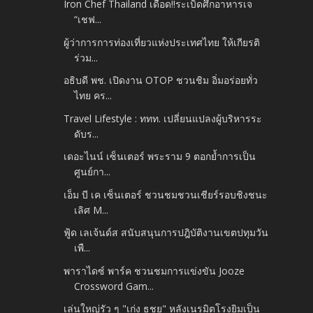
Iron Chef Thailand เดือด!!ระเบิดศึกอาหารเจ
“เชฟ...
ผู้ว่าการการท่องเที่ยวแห่งประเทศไทย ให้เกียรติ
ร่วม...
อธิบดี พช. เปิดงาน OTOP ชวนชิม อิ่มอร่อยทั่ว
ไทย คร...
Travel Lifestyle : ททท. เปลี่ยนแปลงผู้บริหารระ
ดับร...
เดอะไนน์ เซ็นเตอร์ พระราม 9 ตอกย้ำการเป็น
ศูนย์กา...
เอ็ม บี เค เซ็นเตอร์ ชวนชมชวนเชียร์รอบชิงชนะ
เลิศ M...
ฟู้ด เลเจ้นด์ส สนับสนุนการปฎิบัติงานเขตปทุมวัน
เพื...
พาราไดซ์ พาร์ค ชวนชมการแข่งขัน Jooze
Crossword Gam...
เล่นใหญ่รัว​ ๆ​ "เก่ง​ ธชย" หลังเนรมิตโรงยิมเป็น