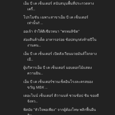
เอ็ม บี เค เซ็นเตอร์ สนับสนุนพื้นที่ประกวดหาง
เครื่...
โปรโมชัน เฉพาะสาขาเอ็ม บี เค เซ็นเตอร์
เท่านั้น!! ...
ออเจ้า จำให้ดีเชียวหนา "พรหมลิขิต"
ส่องสินค้าเด็ด อาหารอร่อย ช้อปสนุกส่งท้ายปีใน
งานคน...
เอ็ม บี เค เซ็นเตอร์ เปิดสังเวียนมวยมันส์ใจกลาง
เมื...
ผู้บริหารเอ็ม บี เค เซ็นเตอร์ มอบดอกไม้แสดง
ความยิน...
เอ็ม บี เค เซ็นเตอร์ชวนเช็คอินโรงละครสยอง
ขวัญ MBK ...
เดอะไนน์ เซ็นเตอร์ ติวานนท์ ชวนช้อป ชิม ของดี
จังหว...
พิสมัย "หัวใจพอเพียง" จากผู้ต้องโทษ พลิกฟื้นผืน