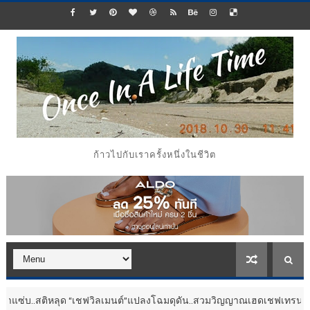
ก้าวไปกับเราครั้งหนึ่งในชีวิต
สติหลุด “เชฟวิลเมนต์”แปลงโฉมดุดัน..สวมวิญญาณเฮดเชฟเทรนเนอร์
ประช