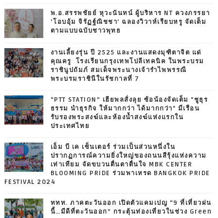
พ.อ.สรรพชัยย์ หุวะนันทน์ ผู้บริหาร NT ควงภรรยา
‘โอบอุ้ม จิรัฏฐ์ณิชชา’ ฉลองวิวาห์เรียบหรู จัดเต็ม
ตามแบบฉบับชาวพุทธ
งานเลี้ยงรุ่น ปี 2525 และงานแสดงมุฑิตาจิต แด่
คุณครู โรงเรียนกรุงเทพโปลีเทคนิค ในพระบรม
ราชินูปถัมภ์ สมเด็จพระนางเจ้ารำไพพรรณี
พระบรมราชินีในรัชกาลที่ 7
“PTT STATION” เฮียพลสั่งลุย ซ้อน้องจัดเต็ม "ชูธุร
ธรรม นำธุรกิจ ให้มากกว่า ได้มากกว่า" มีเรือน
รับรองพระสงฆ์และห้องน้ำสงฆ์แห่งแรกใน
ประเทศไทย
เอ็ม บี เค เซ็นเตอร์ ร่วมเป็นส่วนหนึ่งใน
ปรากฏการณ์ความยิ่งใหญ่ของถนนสีรุ้งแห่งความ
เท่าเทียม จัดขบวนตื่นตาตื่นใจ MBK CENTER
BLOOMING PRIDE ร่วมพาเหรด BANGKOK PRIDE
FESTIVAL 2024
ททท. ภาคตะวันออก เปิดตัวแคมเปญ “9 ที่เที่ยวฝน
นี้…มีดีที่ตะวันออก” กระตุ้นท่องเที่ยวในช่วง Green