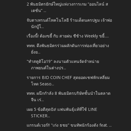
2 พันธมิตรยักษ์ใหญ่แห่งวงการเกม “ออนไลน์ ส
เตชั่น” ...
จับตาเทรนด์โทคโนโลยี ร้านเด็ดนครปฐม เจ้าพ่อ
นักบู๊โ...
เรื่องนี้! ต้องขยี้ กับ สายฝน ชีช้าง Weekly ขยี้.....
ททท. ดึงพันธมิตรร่วมผลักดันการท่องเที่ยวอย่าง
ยั่งย...
"ทำสตูดิโอ19" ลงนามตัวแทนจัดจำหน่าย
ภาพยนต์ในต่างปร...
รายการ BID COIN CHEF สุดยอดเชฟหักเหลี่ยม
โหด Seaso...
ททท. ผนึกกำลัง 8 พันธมิตรบริษัทชั้นนำในตลาด
จีน เร่...
เผย 5 ข้อดีสุดปัง! แฟนพันธุ์แท้ที่ใช้ LINE
STICKER...
แกรนด์เวอร์!! "เก่ง​ ธชย" ขนทัพนักร้องดัง​ feat.​ ...