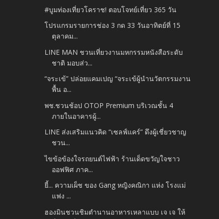
#บูมท่องเที่ยวโคราช! ตอบโจทย์เที่ยว 365 วัน
โปรแกรมรายการช่อง 3 กด 33 วันอาทิตย์ที่ 15
ตุลาคม...
LINE MAN ชวนเที่ยวงานมหกรรมหนังสือระดับ
ชาติ มอบส่ว...
“จระเข้” ปล่อยแคมเปญ “จระเข้ผู้นำนวัตกรรมงาน
พื้น อ...
พช.ชวนช้อป OTOP Premium บริเวณชั้น 4
ภายในอาคารผู้...
LINE ส่งเสริมแนวคิด “เซลฟ์แคร์” ดึงผู้เชี่ยวชาญ
ชวน...
ไขข้อข้องใจรถยนต์ไฟฟ้า ร้านเด็ดขวัญใจชาว
ออฟฟิศ ภาค...
ยี้... ความเผ็ช ของ Gang หญิงคณิกา แห่ง โรงแม่
แฟง ...
ฮองมินชวนชิมตำนานอาหารเหลาแบบ เจ เจ ให้