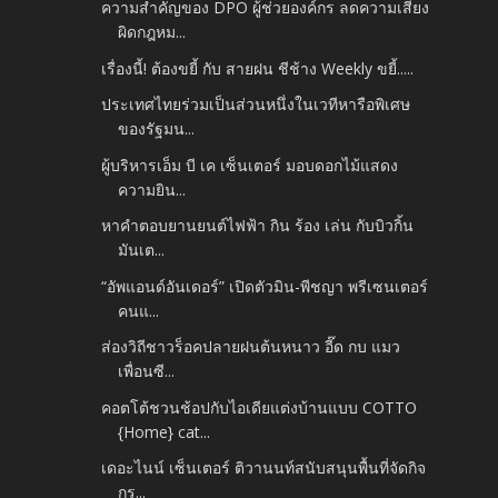
ความสำคัญของ DPO ผู้ช่วยองค์กร ลดความเสี่ยง
ผิดกฎหม...
เรื่องนี้! ต้องขยี้ กับ สายฝน ชีช้าง Weekly ขยี้.....
ประเทศไทยร่วมเป็นส่วนหนึ่งในเวทีหารือพิเศษ
ของรัฐมน...
ผู้บริหารเอ็ม บี เค เซ็นเตอร์ มอบดอกไม้แสดง
ความยิน...
หาคำตอบยานยนต์ไฟฟ้า กิน ร้อง เล่น กับบิวกิ้น
มันเต...
“อัพแอนด์อันเดอร์” เปิดตัวมิน-พีชญา พรีเซนเตอร์
คนแ...
ส่องวิถีชาวร็อคปลายฝนต้นหนาว อี๊ด​ กบ แมว
เพื่อนซี...
คอตโต้ชวนช้อปกับไอเดียแต่งบ้านแบบ COTTO
{Home} cat...
เดอะไนน์ เซ็นเตอร์ ติวานนท์สนับสนุนพื้นที่จัดกิจ
กร...