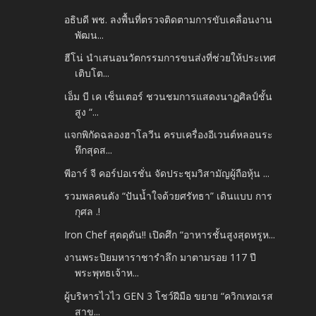
อธิบดี พช. ลงพื้นที่ตรวจติดตามการขับเคลื่อนงาน
พัฒน...
ฮีโน่ นำเสนอนวัตกรรมการขนส่งที่ช่วยให้ประเทศ
เติบโต...
เอ็ม บี เค เซ็นเตอร์ ชวนชมการแสดงนาฏศิลป์ชั้น
สูง “...
แจกพิกัดฉลองฮาโลวีน ครบเครื่องอีเวนต์หลอนระ
ทึกสุดส...
พีอาร์ จี คอร์ปอเรชั่น จัดประชุมวิสามัญผู้ถือหุ้น ...
รวมพลคนดัง “ปันน้ำใจด้วยศรัทธา” เดินแบบ การ
กุศล .!
Iron Chef สุดดุดัน!! เปิดศึก “อาหารชั้นสูงสุดหรูห...
งานพระปิยมหาราชารำลึก มาตามรอย 117 ปี
พระพุทธเจ้าห...
ผู้บริหารไวไว GEN 3 โชว์ฝีมือ ขยาย “ควิกเทอเรส
สาข...