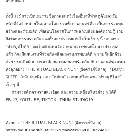
ลำดับถัดไป
ทั้งนี้ จะมีการเปิดเผยรายชื่อภาพยนตร์เรื่องอื่นๆที่ทำสตูดิโอจะรับ
หน้าที่จัดจำหน่ายในตลาดโลก รวมทั้งภาพยนตร์ที่จะเป็นการร่วมทุน
สร้างและร่วมผลิต เพื่อเป็นโอกาสในการแลกเปลี่ยนองค์ความรู้ รวม
ถึงวัฒนธรรมร่วมกันของทั้งสองประเทศต่อไปในเร็ว​ ๆ​ นี้​ นอกจาก
"ทำสตูดิโอ19" จะเป็นตัวแทนจัดจำหน่ายภาพยนต์ไปต่างประเทศ
แล้ว​ ก็จะมีแผนงานที่ร่วมกันผลิตผลงานภาพยนต์ดี ๆ​ ร่วมกันอีกด้วย
ด้วย​ ประเดิมด้วยการมาปลุกความสยองพร้อมกัน​ กับภาพยนต์ชวนขน
หัวลุกอย่าง​ "THE RITUAL: BLACK NUN" (ฝังครรภ์ปีศาจ), "DON’T
SLEEP" (หลับปลุกผี) และ​ "หม่อม" ภาพยนต์ไทยจาก "ทำสตูดิโอ19"
เร็ว​ ๆ​ นี้
สามารถติดตามรายละเอียด​ และความเคลื่อนไหวต่าง​ ๆ​ ได้ที่
FB, IG, YOUTUBE, TIKTOK​ : THUM​ STUDIO19
ตัวอย่าง​ "THE RITUAL: BLACK NUN" (ฝังครรภ์ปีศาจ)
https://youtu.be/j0bi3gK5Dxo?si=WgswDyDELKdk4eN1