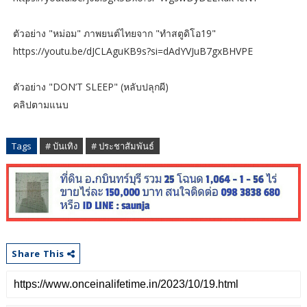
ตัวอย่าง​ "หม่อม" ภาพยนต์ไทยจาก "ทำสตูดิโอ19"
https://youtu.be/dJCLAguKB9s?si=dAdYVJuB7gxBHVPE
ตัวอย่าง​ "DON’T SLEEP" (หลับปลุกผี)
คลิปตามแนบ
Tags
# บันเทิง
# ประชาสัมพันธ์
Share This