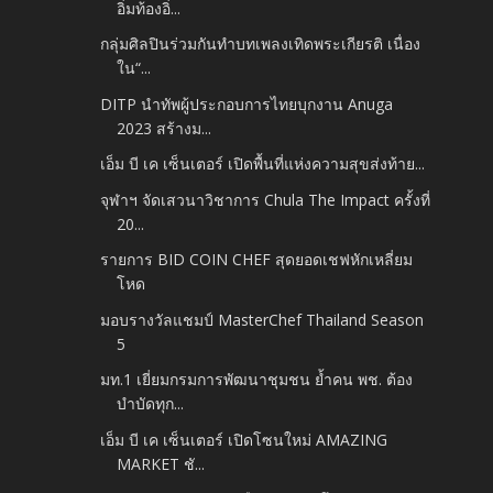
อิ่มท้องอิ่...
กลุ่มศิลปินร่วมกันทำบทเพลงเทิดพระเกียรติ เนื่อง
ใน“...
DITP นำทัพผู้ประกอบการไทยบุกงาน Anuga
2023 สร้างม...
เอ็ม บี เค เซ็นเตอร์ เปิดพื้นที่แห่งความสุขส่งท้าย...
จุฬาฯ จัดเสวนาวิชาการ Chula The Impact ครั้งที่
20...
รายการ BID COIN CHEF สุดยอดเชฟหักเหลี่ยม
โหด
มอบรางวัลแชมป์ MasterChef Thailand Season
5
มท.1 เยี่ยมกรมการพัฒนาชุมชน ย้ำคน พช. ต้อง
บำบัดทุก...
เอ็ม บี เค เซ็นเตอร์ เปิดโซนใหม่ AMAZING
MARKET ชั...