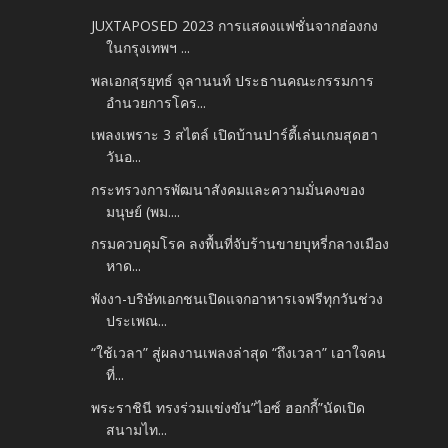
JUXTAPOSED 2023 การแสดงแฟชั่นจากฮ่องกง
ในกรุงเทพฯ ...
พลเอกสุรยุทธ์ จุลานนท์ ประธานคณะกรรมการ
อำนวยการโคร...
เพลงเพราะ 3 สไตล์ เปิดบ้านปาร์ตี้เล่นเกมสุดฮา
วันอ...
กระทรวงการพัฒนาสังคมและ​ความมั่นคงของ​
มนุษย์​ (พม....
กรมควบคุมโรค ลงพื้นที่จับร้านขายบุหรี่กลางเมือง
หาด...
พังงา-บริษัทเอกชนเปิดแจกอาหารเจฟรีทุกวันช่วง
ประเพณ...
“ใช้เวลา” สู่ผลงานเพลงล่าสุด “ถึงเวลา” เอาใจคน
ที่...
พระราชินี ทรงร่วมแข่งขัน”ไอซ์ ฮอกกี้”นัดเปิด
สนามไท...