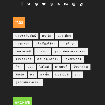
TAGS
ประชาสัมพันธ์
บันเทิง
ท่องเที่ยว
การตลาด
ผลิตภัณฑ์ใหม่
การศึกษา
เทคโนโลยี
ราชการ
สุขภาพและความงาม
ร้านอาหาร
ศิลปวัฒนธรรม
เวทีประกวด
กีฬา
CSR
ไฮไลท์
ยานยนต์
ร้านกาแฟ
VIDEO
MV
แฟชั่น
LIVE CLIP
งาน
สุขภาพและความ
ARCHIVE