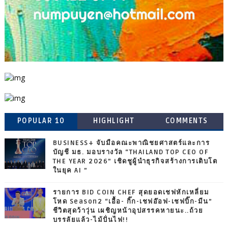
POPULAR 10
HIGHLIGHT
COMMENTS
BUSINESS+ จับมือคณะพาณิชยศาสตร์และการ
บัญชี มธ. มอบรางวัล “THAILAND TOP CEO OF
THE YEAR 2026” เชิดชูผู้นำธุรกิจสร้างการเติบโต
ในยุค AI ”
รายการ BID COIN CHEF สุดยอดเชฟหักเหลี่ยม
โหด Season2 “เอื้อ- กิ๊ก-เชฟอ๊อฟ-เชฟบิ๊ก-มีน”
ชีวิตสุดว้าวุ่น เผชิญหน้าอุปสรรคหายนะ..ถ้วย
บรรลัยแล้ว-ไม้ปั่นไฟ!!