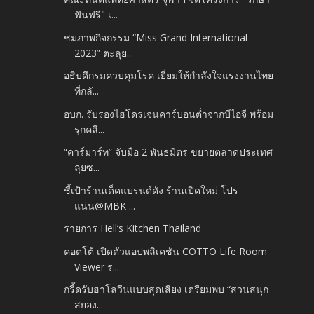
ฟันฟรี" เ...
ชมภาพกิจกรรม “Miss Grand International
2023” ตะลุย...
อธิบดีกรมควบคุมโรค เยี่ยมให้กำลังใจแรงงานไทย
ที่กลั...
อบก. รับรองไฮโดรเจนคาร์บอนต่ำจากบีไอจี พร้อม
รุกคลี...
“คาร์มาร์ท” จับมือ 2 พันธมิตร ขยายตลาดประเทศ
ลุยซ...
ชี้เป้าร้านเด็ดแบรนด์ดัง ร้านเปิดใหม่ โปร
แน่น@MBK ...
รายการ Hell’s Kitchen Thailand
คอตโต้ เปิดตัวแอปพลิเคชัน COTTO Life Room
Viewer ร...
กรี้ดรับฮาโลวีนแบบสุดเสียง เตรียมพบ “สวนสนุก
สยอง...