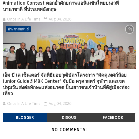
Animation Contest ตอกย้ำศักยภาพแอนิเมชันไทยบนเวที
นานาชาติ ที่ประเทศอังกฤษ
Once In A Life Time
Aug 04, 2026
ประชาสัมพันธ์
เอ็ม บี เค เซ็นเตอร์ จัดพิธีมอบวุฒิบัตรโครงการ “มัคคุเทศก์น้อย
Junior Guide@MBK Center” จับมือ ครุศาสตร์ จุฬาฯ และเขต
ปทุมวัน ส่งต่อทักษะแห่งอนาคต ปั้นเยาวชนเจ้าบ้านที่ดีสู่เมืองท่อง
เที่ยว
Once In A Life Time
Aug 04, 2026
BLOGGER
DISQUS
FACEBOOK
NO COMMENTS: