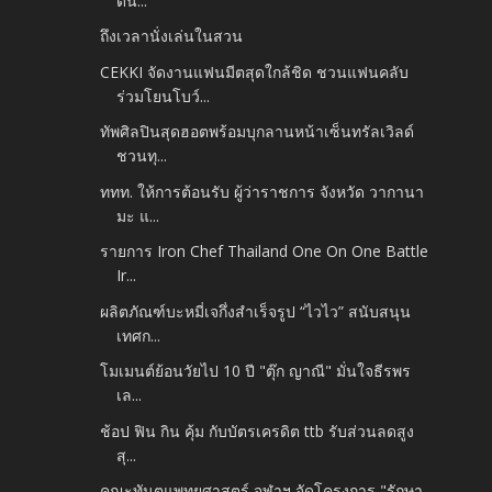
ดิน...
ถึงเวลานั่งเล่นในสวน
CEKKI จัดงานแฟนมีตสุดใกล้ชิด ชวนแฟนคลับ
ร่วมโยนโบว์...
ทัพศิลปินสุดฮอตพร้อมบุกลานหน้าเซ็นทรัลเวิลด์
ชวนทุ...
ททท. ให้การต้อนรับ ผู้ว่าราชการ จังหวัด วากานา
มะ แ...
รายการ Iron Chef Thailand One On One Battle
Ir...
ผลิตภัณฑ์บะหมี่เจกึ่งสำเร็จรูป “ไวไว” สนับสนุน
เทศก...
โมเมนต์ย้อนวัยไป 10 ปี "ตุ๊ก ญาณี" มั่นใจธีรพร
เล...
ช้อป ฟิน กิน คุ้ม กับบัตรเครดิต ttb รับส่วนลดสูง
สุ...
คณะทันตแพทยศาสตร์ จุฬาฯ จัดโครงการ "รักษา