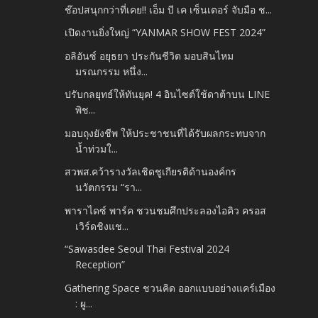
ช๊อปสนุกกว่าที่เคย!! เอ็ม บี เค เซ็นเตอร์ จับมือ ช...
เปิดงานยิ่งใหญ่ “YANMAR SHOW FEST 2024”
อลิอันซ์ อยุธยา ประกันชีวิต มอบสินไหม
มรณกรรม หนึ่ง...
ปรับกลยุทธ์ให้ทันยุค! 4 อินไซต์ใช้ดาต้าบน LINE
พิช...
มอบถุงยังชีพ ให้ประชาชนที่ได้รับผลกระทบจาก
น้ำท่วมใ...
สวพส.คว้ารางวัลเชิดชูเกียรติด้านองค์กร
นวัตกรรม “รา...
พาราไดซ์ พาร์ค ชวนชมศึกประลองไอคิว ครอส
เวิร์ดชิงแช...
“Sawasdee Seoul Thai Festival 2024
Reception”
Gathering Space ชวนคิด ออกแบบอย่างแคร์เมือง
: ผู...