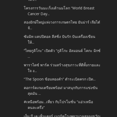
โครงการวันมะเร็งเต้านมโลก “World Breast
Cancer Day...
สองยักษ์ใหญ่แห่งวงการเกษตรไทย ยันม่าร์ เจียไต๋
จั...
ซัมมิท แคปปิตอล ลีสซิ่ง ปันรัก ปันเครื่องเขียน
ให้...
“ไทยกูลิโกะ” เปิดตัว “กูลิโกะ อัลมอนด์ โคกะ มิกซ์
...
พาราไดซ์ พาร์ค ร่วมสร้างสุขภาวะที่ดีทั้งกายและ
ใจ ง...
“The Spoon ช้อนทองคำ” ตำระเบิดครก เปิด...
คอการ์ดเกมเตรียมพร้อม! มาสนุกกับการแข่งขัน
สุดมัน ...
#เหนือพร้อม…เที่ยว กับโปรโมชั่น “แอ่วเหนือ
คนละครึ่ง”
เอ็ม บี เค เซ็นเตอร์ เนรมิตโรงพยาบาลสยองขวัญ