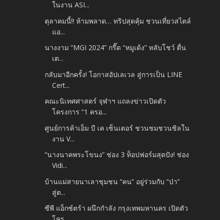
ในงาน ASI...
ตุลาคมนี้!! ห้ามพลาด… ทริปสุดคุ้ม ชวนเที่ยวสไตล์
แอ...
นางงาม “MGI 2024” กรี๊ด “หมูเด้ง” หลับโชว์ ตื่น
เต...
กลับมาอีกครั้ง! โอกาสอัปเลเวล สู่การเป็น LINE
Cert...
คณะนิเทศศาสตร์ จุฬาฯ แถลงข่าวเปิดตัว
โครงการ “1 ครอ...
ศูนย์การค้าเอ็ม บี เค เซ็นเตอร์ ชวนชมชวนชิลใน
งาน V...
“นางนาคพระโขนง” ช่อง 3 ท็อปฟอร์มสุดปัง! ช่อง
Vidi...
บ้านแม่สายนาเลาชุมชน “คน” อยู่ร่วมกับ “ป่า”
สู่ต...
ซีพี แอ็กซ์ตร้า ผนึกกำลัง กรุงเทพมหานคร เปิดตัว
โคร...