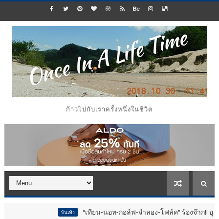
ก้าวไปกับเราครั้งหนึ่งในชีวิต
“เทียน-นอท-กอล์ฟ-จำลอง-โฟล์ค” ร้องจ๊าก!! อุปกรณ์ม่วนจอ
บันเทิง