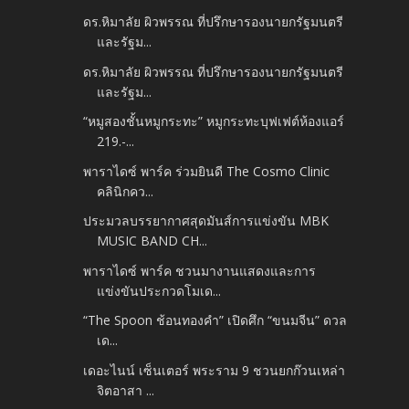
ดร.หิมาลัย ผิวพรรณ ที่ปรึกษารองนายกรัฐมนตรี
และรัฐม...
ดร.หิมาลัย ผิวพรรณ ที่ปรึกษารองนายกรัฐมนตรี
และรัฐม...
“หมูสองชั้นหมูกระทะ” หมูกระทะบุฟเฟต์ห้องแอร์
219.-...
พาราไดซ์ พาร์ค ร่วมยินดี The Cosmo Clinic
คลินิกคว...
ประมวลบรรยากาศสุดมันส์การแข่งขัน MBK
MUSIC BAND CH...
พาราไดซ์ พาร์ค ชวนมางานแสดงและการ
แข่งขันประกวดโมเด...
“The Spoon ช้อนทองคำ” เปิดศึก “ขนมจีน” ดวล
เด...
เดอะไนน์ เซ็นเตอร์ พระราม 9 ชวนยกก๊วนเหล่า
จิตอาสา ...