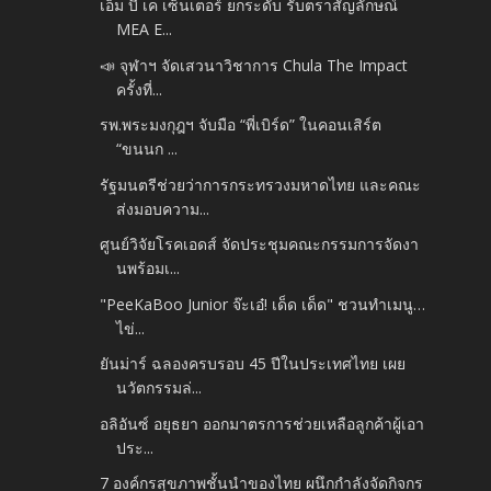
เอ็ม บี เค เซ็นเตอร์ ยกระดับ รับตราสัญลักษณ์
MEA E...
📣 จุฬาฯ จัดเสวนาวิชาการ Chula The Impact
ครั้งที่...
รพ.พระมงกุฎฯ จับมือ “พี่เบิร์ด” ในคอนเสิร์ต
“ขนนก ...
รัฐมนตรีช่วยว่าการกระทรวงมหาดไทย และคณะ
ส่งมอบความ...
ศูนย์วิจัยโรคเอดส์ จัดประชุมคณะกรรมการจัดงา
นพร้อมเ...
"PeeKaBoo Junior จ๊ะเอ๋! เด็ด เด็ด" ชวนทำเมนู…
ไข่...
ยันม่าร์ ฉลองครบรอบ 45 ปีในประเทศไทย เผย
นวัตกรรมล่...
อลิอันซ์ อยุธยา ออกมาตรการช่วยเหลือลูกค้าผู้เอา
ประ...
7 องค์กรสุขภาพชั้นนำของไทย ผนึกกำลังจัดกิจกร