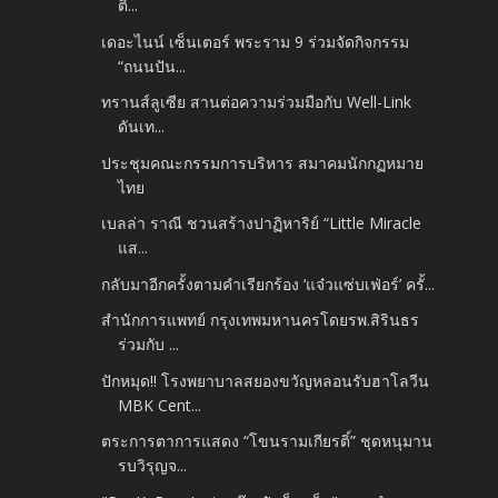
ติ...
เดอะไนน์ เซ็นเตอร์ พระราม 9 ร่วมจัดกิจกรรม
“ถนนปัน...
ทรานส์ลูเซีย สานต่อความร่วมมือกับ Well-Link
ดันเท...
ประชุมคณะกรรมการบริหาร สมาคมนักกฏหมาย
ไทย
เบลล่า ราณี​ ชวนสร้างปาฏิหาริย์ “Little Miracle
แส...
กลับมาอีกครั้งตามคำเรียกร้อง ‘แจ๋วแซ่บเฟ่อร์’ ครั้...
สำนักการแพทย์ กรุงเทพมหานครโดยรพ.สิรินธร
ร่วมกับ ...
ปักหมุด!! โรงพยาบาลสยองขวัญหลอนรับฮาโลวีน
MBK Cent...
ตระการตาการแสดง “โขนรามเกียรติ์” ชุดหนุมาน
รบวิรุญจ...