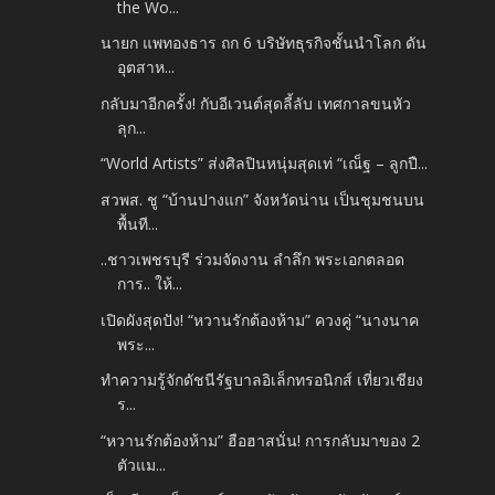
the Wo...
นายก แพทองธาร ถก 6 บริษัทธุรกิจชั้นนำโลก ดัน
อุตสาห...
กลับมาอีกครั้ง! กับอีเวนต์สุดลี้ลับ เทศกาลขนหัว
ลุก...
“World Artists” ส่งศิลปินหนุ่มสุดเท่ “เณ็ฐ – ลูกปื...
สวพส. ชู “บ้านปางแก” จังหวัดน่าน เป็นชุมชนบน
พื้นที...
..ชาวเพชรบุรี ร่วมจัดงาน ลำลึก พระเอกตลอด
การ.. ให้...
เปิดผังสุดปัง! “หวานรักต้องห้าม” ควงคู่ “นางนาค
พระ...
ทำความรู้จักดัชนีรัฐบาลอิเล็กทรอนิกส์ เที่ยวเชียง
ร...
“หวานรักต้องห้าม” ฮือฮาสนั่น! การกลับมาของ 2
ตัวแม...