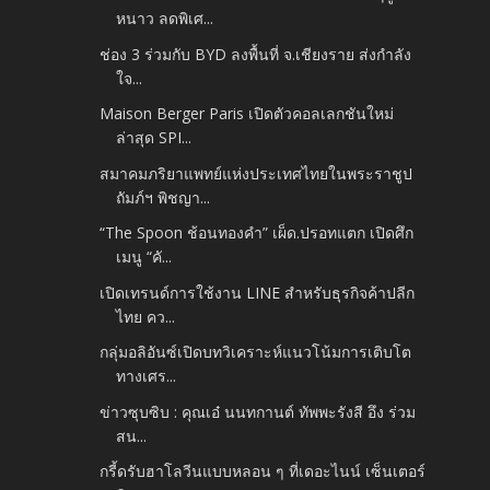
หนาว ลดพิเศ...
ช่อง 3 ร่วมกับ BYD ลงพื้นที่ จ.เชียงราย ส่งกำลัง
ใจ...
Maison Berger Paris เปิดตัวคอลเลกชันใหม่
ล่าสุด SPI...
สมาคมภริยาแพทย์แห่งประเทศไทยในพระราชูป
ถัมภ์ฯ พิชญา...
“The Spoon ช้อนทองคำ” เผ็ด.ปรอทแตก เปิดศึก
เมนู “คั...
เปิดเทรนด์การใช้งาน LINE สำหรับธุรกิจค้าปลีก
ไทย คว...
กลุ่มอลิอันซ์เปิดบทวิเคราะห์แนวโน้มการเติบโต
ทางเศร...
ข่าวซุบซิบ : คุณเอ๋ นนทกานต์ ทัพพะรังสี อึง ร่วม
สน...
กรี้ดรับฮาโลวีนแบบหลอน ๆ ที่เดอะไนน์ เซ็นเตอร์