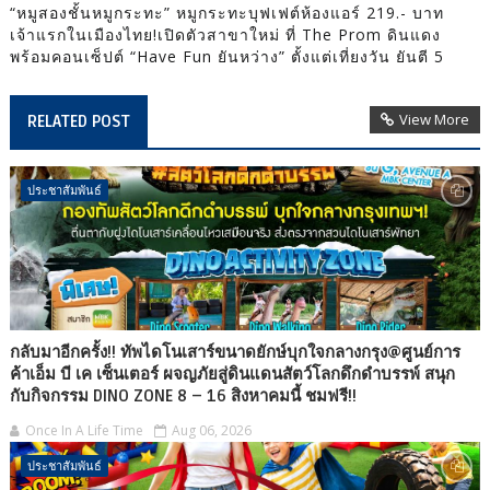
“หมูสองชั้นหมูกระทะ” หมูกระทะบุฟเฟต์ห้องแอร์ 219.- บาท
เจ้าแรกในเมืองไทย!เปิดตัวสาขาใหม่ ที่ The Prom ดินแดง
พร้อมคอนเซ็ปต์ “Have Fun ยันหว่าง” ตั้งแต่เที่ยงวัน ยันตี 5
View More
RELATED POST
ประชาสัมพันธ์
กลับมาอีกครั้ง!! ทัพไดโนเสาร์ขนาดยักษ์บุกใจกลางกรุง@ศูนย์การ
ค้าเอ็ม บี เค เซ็นเตอร์ ผจญภัยสู่ดินแดนสัตว์โลกดึกดำบรรพ์ สนุก
กับกิจกรรม DINO ZONE 8 – 16 สิงหาคมนี้ ชมฟรี!!
Once In A Life Time
Aug 06, 2026
ประชาสัมพันธ์