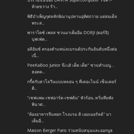
ห้วยขวาง ร้า...
พิธีบำเพ็ญกุศลทักษิณานุปทานอุทิศถวาย แด่สมเด็จ
พระส...
พาราไดซ์ เพลส ชวนมาเต็มอิ่ม DORJI (ดอร์จิ)
บุฟเฟ่ต...
อลิอันซ์ ครองตำแหน่งแบรนด์ประกันอันดับหนึ่งต่อ
เนื่...
PeeKaBoo Junior จ๊ะเอ๋! เด็ด เด็ด" ชวนทำเมนู…
ฮอตด...
กรี้ดรับฮาโลวีนแบบหลอน ๆ ที่เดอะไนน์ เซ็นเตอร์
ติ...
“เชฟแพม-เชฟอาร์ต-เชฟต้น” หัวร้อน..หวั่นทีมพัง
พินาศ...
"ห้องอาหารจีนหยก โรงแรม ดิ เอมเมอรัลด์" มา
เต็มอิ่...
Maison Berger Paris ร่วมสนับสนุนและออกบูธ