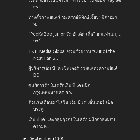
ธรร...
หางตั๋วภาพยนตร์ “องครักษ์พิทักษ์เจี๊ยบ” มีค่าอย่า
ท...
"PeeKaBoo Junior จ๊ะเอ๋! เด็ด เด็ด" ชวนทำเมนู…
บาร์...
T&B Media Global ชวนร่วมงาน “Out of the
Nest Fan S...
ผู้บริหารเอ็ม บี เค เซ็นเตอร์ ร่วมแสดงความยินดี
BO...
ศูนย์การค้าในเครือเอ็ม บี เค ผนึก
กรุงเทพมหานคร ชว...
ต้อนรับเดือนฮาโลวีน เอ็ม บี เค เซ็นเตอร์ เปิด
ประตู...
เอ็ม บี เค และกลุ่มธุรกิจในเครือ ผนึกกำลังมอบ
ความห...
September
(130)
►