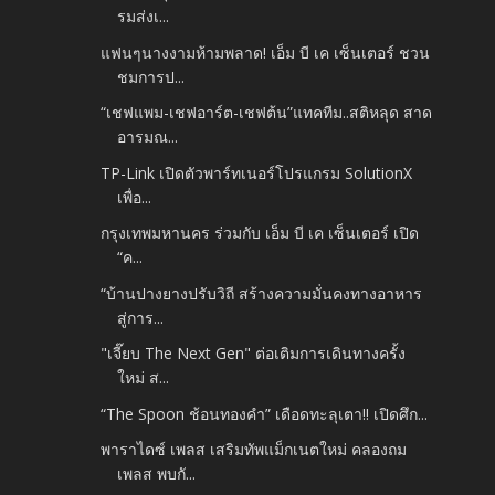
รมส่งเ...
แฟนๆนางงามห้ามพลาด! เอ็ม บี เค เซ็นเตอร์ ชวน
ชมการป...
“เชฟแพม-เชฟอาร์ต-เชฟต้น”แทคทีม..สติหลุด สาด
อารมณ...
TP-Link เปิดตัวพาร์ทเนอร์โปรแกรม SolutionX
เพื่อ...
กรุงเทพมหานคร ร่วมกับ เอ็ม บี เค เซ็นเตอร์ เปิด
“ค...
“บ้านปางยางปรับวิถี สร้างความมั่นคงทางอาหาร
สู่การ...
"เจี๊ยบ The Next Gen" ต่อเติมการเดินทางครั้ง
ใหม่ ส...
“The Spoon ช้อนทองคำ” เดือดทะลุเตา!! เปิดศึก...
พาราไดซ์ เพลส เสริมทัพแม็กเนตใหม่ คลองถม
เพลส พบกั...