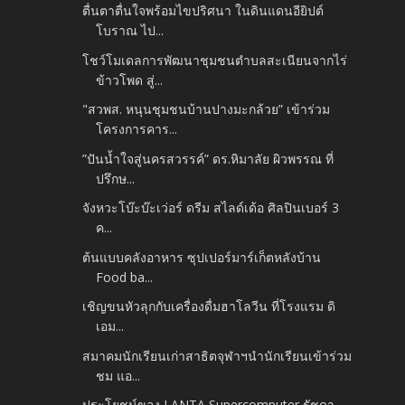
ตื่นตาตื่นใจพร้อมไขปริศนา ในดินแดนอียิปต์
โบราณ ไป...
โชว์โมเดลการพัฒนาชุมชนตำบลสะเนียนจากไร่
ข้าวโพด สู่...
"สวพส. หนุนชุมชนบ้านปางมะกล้วย” เข้าร่วม
โครงการคาร...
”ปันน้ำใจสู่นครสวรรค์” ดร.หิมาลัย ผิวพรรณ ที่
ปรึกษ...
จังหวะโบ๊ะบ๊ะเว่อร์ ดรีม สไลด์เด้อ ศิลปินเบอร์ 3
ค...
ต้นแบบคลังอาหาร ซุปเปอร์มาร์เก็ตหลังบ้าน
Food ba...
เชิญขนหัวลุกกับเครื่องดื่มฮาโลวีน ที่โรงแรม ดิ
เอม...
สมาคมนักเรียนเก่าสาธิตจุฬาฯนำนักเรียนเข้าร่วม
ชม แอ...
ประโยชน์ของ LANTA Supercomputer รัชดา-