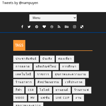
Tweets by @nampuyen
TAGS
ประชาสัมพันธ์
บันเทิง
ท่องเที่ยว
การตลาด
ผลิตภัณฑ์ใหม่
การศึกษา
เทคโนโลยี
ราชการ
สุขภาพและความงาม
ร้านอาหาร
ศิลปวัฒนธรรม
เวทีประกวด
กีฬา
CSR
ไฮไลท์
ยานยนต์
ร้านกาแฟ
VIDEO
MV
แฟชั่น
LIVE CLIP
งาน
สุขภาพและความ