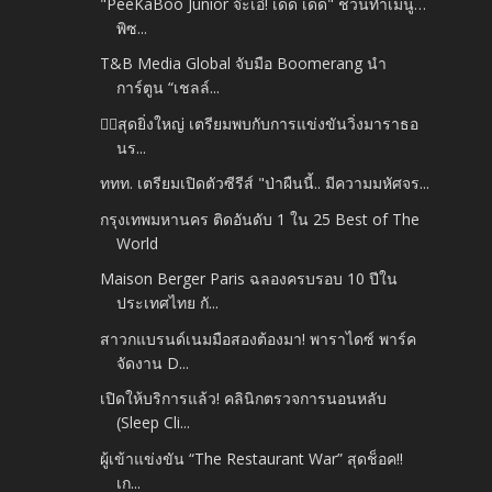
"PeeKaBoo Junior จ๊ะเอ๋! เด็ด เด็ด" ชวนทำเมนู…
พิซ...
T&B Media Global จับมือ Boomerang นำ
การ์ตูน “เชลล์...
🏃‍♂️สุดยิ่งใหญ่ เตรียมพบกับการแข่งขันวิ่งมาราธอ
นร...
ททท. เตรียมเปิดตัวซีรีส์ "ป่าผืนนี้.. มีความมหัศจร...
กรุงเทพมหานคร ติดอันดับ 1 ใน 25 Best of The
World
Maison Berger Paris ฉลองครบรอบ 10 ปีใน
ประเทศไทย กั...
สาวกแบรนด์เนมมือสองต้องมา! พาราไดซ์ พาร์ค
จัดงาน D...
เปิดให้บริการแล้ว! คลินิกตรวจการนอนหลับ
(Sleep Cli...
ผู้เข้าแข่งขัน “The Restaurant War” สุดช็อค!!
เก...