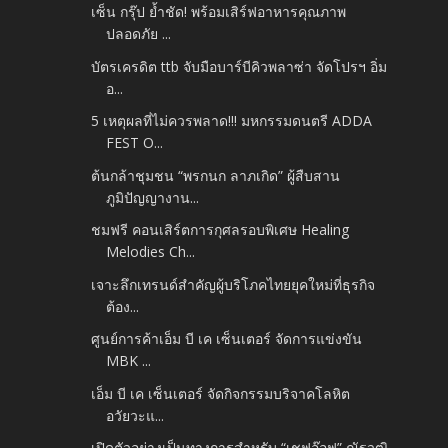
เซ็น กรุ๊ป ย้ำชัด! พร้อมเสิร์ฟอาหารคุณภาพ
ปลอดภัย ...
บัตรเครดิต ttb จับมือบาร์บีคิวพลาซ่า จัดโปรฯ อิ่ม
อ...
5 เหตุผลที่ไม่ควรพลาด!!! มหกรรมดนตรี ADDA
FEST O...
ต้นกล้าชุมชน “พรกนก ลาภเกิด” ผู้สืบสาน
ภูมิปัญญางาน...
ชมฟรี คอนเสิร์ตการกุศลรอบพิเศษ Healing
Melodies Ch...
เจาะลึกเทรนด์สำคัญผู้บริโภคไทยยุคใหม่ที่ธุรกิจ
ต้อง...
ศูนย์การค้าเอ็ม บี เค เซ็นเตอร์ จัดการแข่งขัน
MBK ...
เอ็ม บี เค เซ็นเตอร์ จัดกิจกรรมบริจาคโลหิต
อวัยวะแ...
เปิดตัวอย่างเป็นทางการสำหรับ “เชฟอ๊อฟ” ณัฐวุฒิ