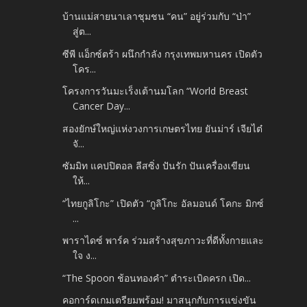
บ้านแม่สายนาเลาชุมชน “คน” อยู่ร่วมกับ “ป่า”
สู่ต...
ซีพี แอ็กซ์ตร้า ผนึกกำลัง กรุงเทพมหานคร เปิดตัว
โคร...
โครงการวันมะเร็งเต้านมโลก “World Breast
Cancer Day...
สองยักษ์ใหญ่แห่งวงการเกษตรไทย ยันม่าร์ เจียไต๋
จั...
ซัมมิท แคปปิตอล ลีสซิ่ง ปันรัก ปันเครื่องเขียน
ให้...
“ไทยกูลิโกะ” เปิดตัว “กูลิโกะ อัลมอนด์ โคกะ มิกซ์
...
พาราไดซ์ พาร์ค ร่วมสร้างสุขภาวะที่ดีทั้งกายและ
ใจ ง...
“The Spoon ช้อนทองคำ” ตำระเบิดครก เปิด...
คอการ์ดเกมเตรียมพร้อม! มาสนุกกับการแข่งขัน