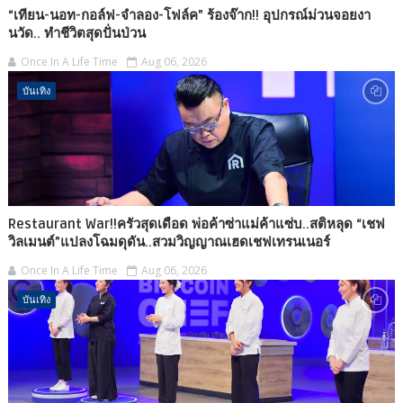
“เทียน-นอท-กอล์ฟ-จำลอง-โฟล์ค” ร้องจ๊าก!! อุปกรณ์ม่วนจอยงา
นวัด.. ทำชีวิตสุดปั่นป่วน
Once In A Life Time
Aug 06, 2026
บันเทิง
Restaurant War!!ครัวสุดเดือด พ่อค้าซ่าแม่ค้าแซ่บ..สติหลุด “เชฟ
วิลเมนต์”แปลงโฉมดุดัน..สวมวิญญาณเฮดเชฟเทรนเนอร์
Once In A Life Time
Aug 06, 2026
บันเทิง