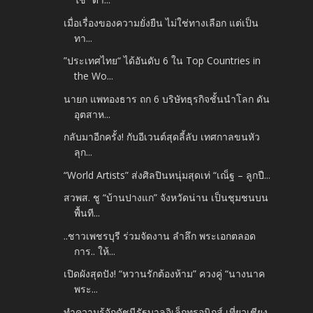
เมื่อเรื่องของความยั่งยืน ไม่ใช่ทางเลือก แต่เป็น
ทา...
”ประเทศไทย“ ได้อันดับ 6 ใน Top Countries in
the Wo...
นายก แพทองธาร ถก 6 บริษัทธุรกิจชั้นนำโลก ดัน
อุตสาห...
กลับมาอีกครั้ง! กับอีเวนต์สุดลี้ลับ เทศกาลขนหัว
ลุก...
“World Artists” ส่งศิลปินหนุ่มสุดเท่ “เณ็ฐ – ลูกปื...
สวพส. ชู “บ้านปางแก” จังหวัดน่าน เป็นชุมชนบน
พื้นที...
..ชาวเพชรบุรี ร่วมจัดงาน ลำลึก พระเอกตลอด
การ.. ให้...
เปิดผังสุดปัง! “หวานรักต้องห้าม” ควงคู่ “นางนาค
พระ...
ทำความรู้จักดัชนีรัฐบาลอิเล็กทรอนิกส์ เที่ยวเชียง