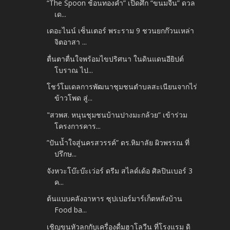
“The Spoon ช้อนทองคำ” เปิดศึก “ขนมจีน” ดวล
เด...
เดอะไนน์ เซ็นเตอร์ พระราม 9 ชวนยกก๊วนเหล่า
จิตอาสา ...
ตื่นตาตื่นใจพร้อมไขปริศนา ในดินแดนอียิปต์
โบราณ ไป...
โชว์โมเดลการพัฒนาชุมชนตำบลสะเนียนจากไร่
ข้าวโพด สู่...
"สวพส. หนุนชุมชนบ้านปางมะกล้วย” เข้าร่วม
โครงการคาร...
”ปันน้ำใจสู่นครสวรรค์” ดร.หิมาลัย ผิวพรรณ ที่
ปรึกษ...
จังหวะโบ๊ะบ๊ะเว่อร์ ดรีม สไลด์เด้อ ศิลปินเบอร์ 3
ค...
ต้นแบบคลังอาหาร ซุปเปอร์มาร์เก็ตหลังบ้าน
Food ba...
เชิญขนหัวลุกกับเครื่องดื่มฮาโลวีน ที่โรงแรม ดิ