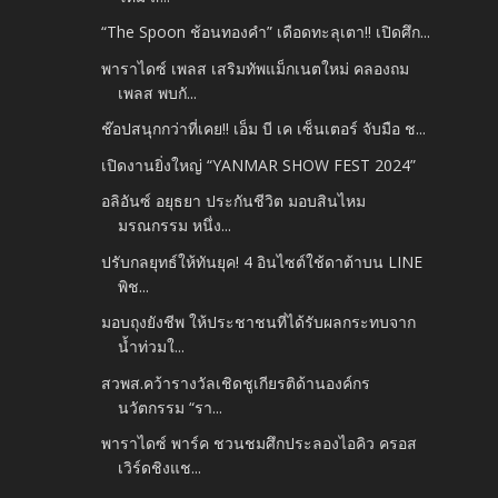
“The Spoon ช้อนทองคำ” เดือดทะลุเตา!! เปิดศึก...
พาราไดซ์ เพลส เสริมทัพแม็กเนตใหม่ คลองถม
เพลส พบกั...
ช๊อปสนุกกว่าที่เคย!! เอ็ม บี เค เซ็นเตอร์ จับมือ ช...
เปิดงานยิ่งใหญ่ “YANMAR SHOW FEST 2024”
อลิอันซ์ อยุธยา ประกันชีวิต มอบสินไหม
มรณกรรม หนึ่ง...
ปรับกลยุทธ์ให้ทันยุค! 4 อินไซต์ใช้ดาต้าบน LINE
พิช...
มอบถุงยังชีพ ให้ประชาชนที่ได้รับผลกระทบจาก
น้ำท่วมใ...
สวพส.คว้ารางวัลเชิดชูเกียรติด้านองค์กร
นวัตกรรม “รา...
พาราไดซ์ พาร์ค ชวนชมศึกประลองไอคิว ครอส
เวิร์ดชิงแช...