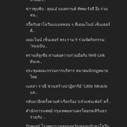
ข่าวซุบซิบ : คุณเอ๋ นนทกานต์ ทัพพะรังสี อึง ร่วม
สน...
กรี้ดรับฮาโลวีนแบบหลอน ๆ ที่เดอะไนน์ เซ็นเตอร์
ติ...
เดอะไนน์ เซ็นเตอร์ พระราม 9 ร่วมจัดกิจกรรม
“ถนนปัน...
ทรานส์ลูเซีย สานต่อความร่วมมือกับ Well-Link
ดันเท...
ประชุมคณะกรรมการบริหาร สมาคมนักกฏหมาย
ไทย
เบลล่า ราณี​ ชวนสร้างปาฏิหาริย์ “Little Miracle
แส...
กลับมาอีกครั้งตามคำเรียกร้อง ‘แจ๋วแซ่บเฟ่อร์’ ครั้...
สำนักการแพทย์ กรุงเทพมหานครโดยรพ.สิรินธร
ร่วมกับ ...
ปักหมุด!! โรงพยาบาลสยองขวัญหลอนรับฮาโลวีน