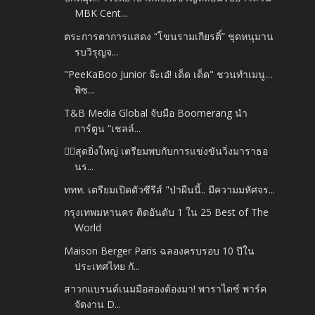
MBK Cent...
ตระการตาการแสดง “โขนรามเกียรติ์” ชุดหนุมาน
รบวิรุญจ...
"PeeKaBoo Junior จ๊ะเอ๋! เด็ด เด็ด" ชวนทำเมนู…
พิซ...
T&B Media Global จับมือ Boomerang นำ
การ์ตูน “เชลล์...
🏃‍♂️สุดยิ่งใหญ่ เตรียมพบกับการแข่งขันวิ่งมาราธอ
นร...
ททท. เตรียมเปิดตัวซีรีส์ "ป่าผืนนี้.. มีความมหัศจร...
กรุงเทพมหานคร ติดอันดับ 1 ใน 25 Best of The
World
Maison Berger Paris ฉลองครบรอบ 10 ปีใน
ประเทศไทย กั...
สาวกแบรนด์เนมมือสองต้องมา! พาราไดซ์ พาร์ค
จัดงาน D...