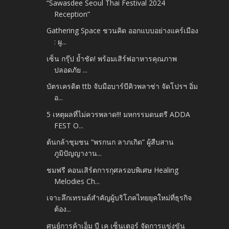
“Sawasdee Seoul Thai Festival 2024
Reception”
Gathering Space ชวนคิด ออกแบบอย่างแคร์เมือง
: ผู...
เซ็น กรุ๊ป ย้ำชัด! พร้อมเสิร์ฟอาหารคุณภาพ
ปลอดภัย ...
บัตรเครดิต ttb จับมือบาร์บีคิวพลาซ่า จัดโปรฯ อิ่ม
อ...
5 เหตุผลที่ไม่ควรพลาด!!! มหกรรมดนตรี ADDA
FEST O...
ต้นกล้าชุมชน “พรกนก ลาภเกิด” ผู้สืบสาน
ภูมิปัญญางาน...
ชมฟรี คอนเสิร์ตการกุศลรอบพิเศษ Healing
Melodies Ch...
เจาะลึกเทรนด์สำคัญผู้บริโภคไทยยุคใหม่ที่ธุรกิจ
ต้อง...
ศูนย์การค้าเอ็ม บี เค เซ็นเตอร์ จัดการแข่งขัน