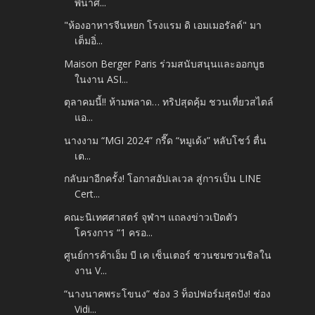
พินาศ...
"ห้องอาหารจีนหยก โรงแรม ดิ เอมเมอรัลด์" มา
เต็มอิ่...
Maison Berger Paris ร่วมสนับสนุนและออกบูธ
ในงาน ASI...
ตุลาคมนี้!! ห้ามพลาด… ทริปสุดคุ้ม ชวนเที่ยวสไตล์
แอ...
นางงาม “MGI 2024” กรี๊ด “หมูเด้ง” หลับโชว์ ตื่น
เต...
กลับมาอีกครั้ง! โอกาสอัปเลเวล สู่การเป็น LINE
Cert...
คณะนิเทศศาสตร์ จุฬาฯ แถลงข่าวเปิดตัว
โครงการ “1 ครอ...
ศูนย์การค้าเอ็ม บี เค เซ็นเตอร์ ชวนชมชวนชิลใน
งาน V...
“นางนาคพระโขนง” ช่อง 3 ท็อปฟอร์มสุดปัง! ช่อง
Vidi...