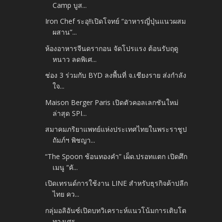
Camp บูส...
Iron Chef ระอุ!!เปิดโจทย์ “อาหารญี่ปุ่นแนวผสม
ผสาน”...
ห้องอาหารจีนดรากอน จัดโปรแรง ต้อนรับฤดู
หนาว ลดพิเศ...
ช่อง 3 ร่วมกับ BYD ลงพื้นที่ จ.เชียงราย ส่งกำลัง
ใจ...
Maison Berger Paris เปิดตัวคอลเลกชันใหม่
ล่าสุด SPI...
สมาคมภริยาแพทย์แห่งประเทศไทยในพระราชูป
ถัมภ์ฯ พิชญา...
“The Spoon ช้อนทองคำ” เผ็ด.ปรอทแตก เปิดศึก
เมนู “คั...
เปิดเทรนด์การใช้งาน LINE สำหรับธุรกิจค้าปลีก
ไทย คว...
กลุ่มอลิอันซ์เปิดบทวิเคราะห์แนวโน้มการเติบโต
ทางเศร...