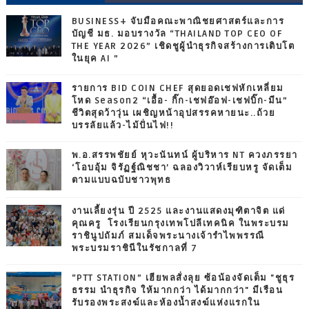
BUSINESS+ จับมือคณะพาณิชยศาสตร์และการ
บัญชี มธ. มอบรางวัล “THAILAND TOP CEO OF
THE YEAR 2026” เชิดชูผู้นำธุรกิจสร้างการเติบโต
ในยุค AI ”
รายการ BID COIN CHEF สุดยอดเชฟหักเหลี่ยม
โหด Season2 “เอื้อ- กิ๊ก-เชฟอ๊อฟ-เชฟบิ๊ก-มีน”
ชีวิตสุดว้าวุ่น เผชิญหน้าอุปสรรคหายนะ..ถ้วย
บรรลัยแล้ว-ไม้ปั่นไฟ!!
พ.อ.สรรพชัยย์ หุวะนันทน์ ผู้บริหาร NT ควงภรรยา
‘โอบอุ้ม จิรัฏฐ์ณิชชา’ ฉลองวิวาห์เรียบหรู จัดเต็ม
ตามแบบฉบับชาวพุทธ
งานเลี้ยงรุ่น ปี 2525 และงานแสดงมุฑิตาจิต แด่
คุณครู โรงเรียนกรุงเทพโปลีเทคนิค ในพระบรม
ราชินูปถัมภ์ สมเด็จพระนางเจ้ารำไพพรรณี
พระบรมราชินีในรัชกาลที่ 7
“PTT STATION” เฮียพลสั่งลุย ซ้อน้องจัดเต็ม "ชูธุร
ธรรม นำธุรกิจ ให้มากกว่า ได้มากกว่า" มีเรือน
รับรองพระสงฆ์และห้องน้ำสงฆ์แห่งแรกใน