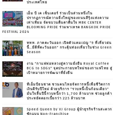
ประเทศไทย
เอ็ม บี เค เซ็นเตอร์ ร่วมเป็นส่วนหนึ่งใน
ปรากฏการณ์ความยิ่งใหญ่ของถนนสีรุ้งแห่งความ
เท่าเทียม จัดขบวนตื่นตาตื่นใจ MBK CENTER
BLOOMING PRIDE ร่วมพาเหรด BANGKOK PRIDE
FESTIVAL 2024
ททท. ภาคตะวันออก เปิดตัวแคมเปญ “9 ที่เที่ยวฝน
นี้…มีดีที่ตะวันออก” กระตุ้นท่องเที่ยวในช่วง Green
Season
งาน “กาแฟพ่อหลวงสู่ความยั่งยืน Royal Coffee
BCG to SDGs” จุดประกายบทใหม่ของกาแฟไทย สู่
เป้าหมายการพัฒนาที่ยั่งยืน
ทีเอ็มบีธนชาต ชวนคนไทยจัดการหนี้เพื่อชีวิตการ
เงินดีรับปีใหม่ ด้วยบริการ “รวบหนี้เป็นก้อนเดียว”
มั่นใจสิ้นปีนี้รวบหนี้กว่า 1,700 ล้านบาท ช่วยลูกค้า
ประหยัดดอกเบี้ยกว่า 225 ล้านบาท
Speed Queen by VJ Group ผู้นำธุรกิจร้านสะดวก
ซักแบบ Non-Franchise