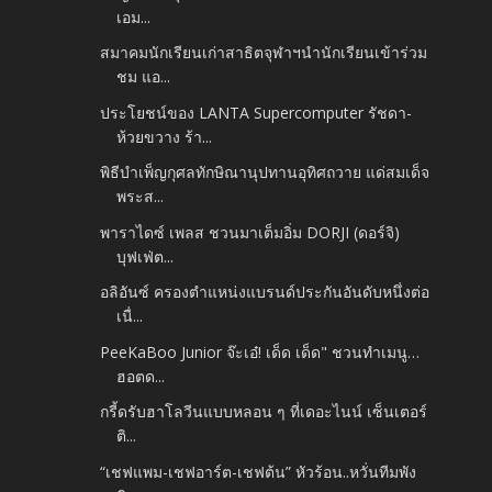
เอม...
สมาคมนักเรียนเก่าสาธิตจุฬาฯนำนักเรียนเข้าร่วม
ชม แอ...
ประโยชน์ของ LANTA Supercomputer รัชดา-
ห้วยขวาง ร้า...
พิธีบำเพ็ญกุศลทักษิณานุปทานอุทิศถวาย แด่สมเด็จ
พระส...
พาราไดซ์ เพลส ชวนมาเต็มอิ่ม DORJI (ดอร์จิ)
บุฟเฟ่ต...
อลิอันซ์ ครองตำแหน่งแบรนด์ประกันอันดับหนึ่งต่อ
เนื่...
PeeKaBoo Junior จ๊ะเอ๋! เด็ด เด็ด" ชวนทำเมนู…
ฮอตด...
กรี้ดรับฮาโลวีนแบบหลอน ๆ ที่เดอะไนน์ เซ็นเตอร์
ติ...
“เชฟแพม-เชฟอาร์ต-เชฟต้น” หัวร้อน..หวั่นทีมพัง