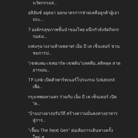
นวัตกรรมล่...
อลิอันซ์ อยุธยา ออกมาตรการช่วยเหลือลูกค้าผู้เอา
ประ...
7 องค์กรสุขภาพชั้นนำของไทย ผนึกกำลังจัดกิจกร
รมส่งเ...
แฟนๆนางงามห้ามพลาด! เอ็ม บี เค เซ็นเตอร์ ชวน
ชมการป...
“เชฟแพม-เชฟอาร์ต-เชฟต้น”แทคทีม..สติหลุด สาด
อารมณ...
TP-Link เปิดตัวพาร์ทเนอร์โปรแกรม SolutionX
เพื่อ...
กรุงเทพมหานคร ร่วมกับ เอ็ม บี เค เซ็นเตอร์ เปิด
“ค...
“บ้านปางยางปรับวิถี สร้างความมั่นคงทางอาหาร
สู่การ...
"เจี๊ยบ The Next Gen" ต่อเติมการเดินทางครั้ง
ใหม่ ส...