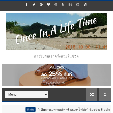
ก้าวไปกับเราครั้งหนึ่งในชีวิต
“เทียน-นอท-กอล์ฟ-จำลอง-โฟล์ค” ร้องจ๊าก!! อุปกรณ์ม่วนจอยงานวั
บันเทิง