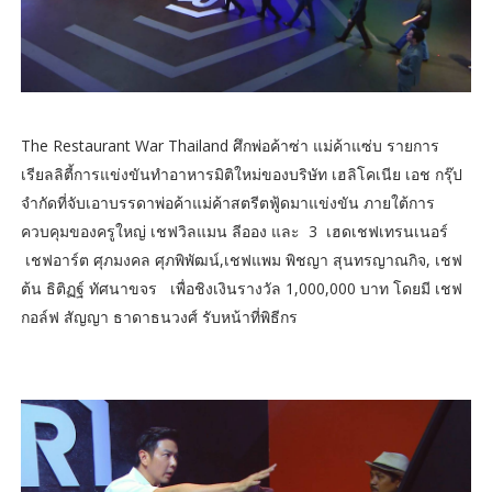
The Restaurant War Thailand ศึกพ่อค้าซ่า แม่ค้าแซ่บ รายการ
เรียลลิตี้การแข่งขันทำอาหารมิติใหม่ของบริษัท เฮลิโคเนีย เอช กรุ๊ป
จำกัดที่จับเอาบรรดาพ่อค้าแม่ค้าสตรีตฟู้ดมาแข่งขัน ภายใต้การ
ควบคุมของครูใหญ่ เชฟวิลแมน ลีออง และ 3 เฮดเชฟเทรนเนอร์
เชฟอาร์ต ศุภมงคล ศุภพิพัฒน์,เชฟแพม พิชญา สุนทรญาณกิจ, เชฟ
ต้น ธิติฏฐ์ ทัศนาขจร เพื่อชิงเงินรางวัล 1,000,000 บาท โดยมี เชฟ
กอล์ฟ สัญญา ธาดาธนวงศ์ รับหน้าที่พิธีกร