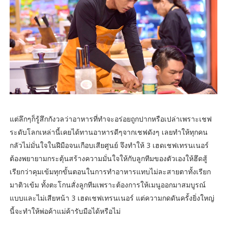
แต่ลึกๆก็รู้สึกกังวลว่าอาหารที่ทำจะอร่อยถูกปากหรือเปล่าเพราะเชฟ
ระดับโลกเหล่านี้เคยได้ทานอาหารดีๆจากเชฟดังๆ เลยทำให้ทุกคน
กลัวไม่มั่นใจในฝีมือจนเกือบเสียศูนย์ จึงทำให้ 3 เฮดเชฟเทรนเนอร์
ต้องพยายามกระตุ้นสร้างความมั่นใจให้กับลูกทีมของตัวเองให้ฮึดสู้
เรียกว่าคุมเข้มทุกขั้นตอนในการทำอาหารแทบไม่ละสายตาทั้งเรียก
มาติวเข้ม ทั้งตะโกนสั่งลูกทีมเพราะต้องการให้เมนูออกมาสมบูรณ์
แบบและไม่เสียหน้า 3 เฮดเชฟเทรนเนอร์ แต่ความกดดันครั้งยิ่งใหญ่
นี้จะทำให้พ่อค้าแม่ค้ารับมือได้หรือไม่