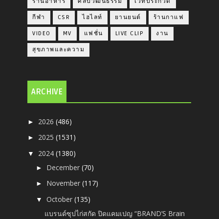
ร้านอาหาร
ศิลปวัฒนธรรม
เวทีประกวด
กีฬา
CSR
ไฮไลท์
ยานยนต์
ร้านกาแฟ
VIDEO
MV
แฟชั่น
LIVE CLIP
งาน
สุขภาพและความ
ARCHIVE
2026
(486)
►
2025
(1531)
►
2024
(1380)
▼
December
(70)
►
November
(117)
►
October
(135)
▼
แบรนด์ซุปไก่สกัด ปิดแคมเปญ “BRAND’S Brain