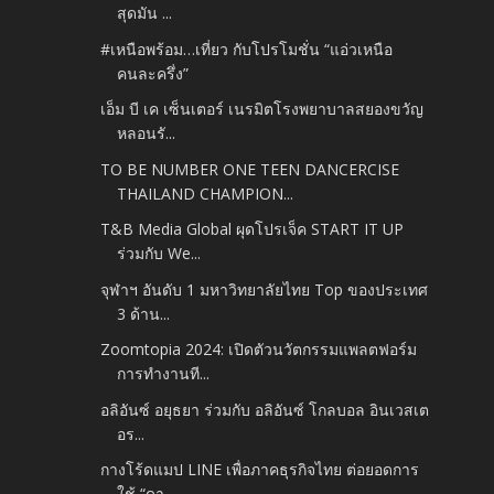
สุดมัน ...
#เหนือพร้อม…เที่ยว กับโปรโมชั่น “แอ่วเหนือ
คนละครึ่ง”
เอ็ม บี เค เซ็นเตอร์ เนรมิตโรงพยาบาลสยองขวัญ
หลอนรั...
TO BE NUMBER ONE TEEN DANCERCISE
THAILAND CHAMPION...
T&B Media Global ผุดโปรเจ็ค START IT UP
ร่วมกับ We...
จุฬาฯ อันดับ 1 มหาวิทยาลัยไทย Top ของประเทศ
3 ด้าน...
Zoomtopia 2024: เปิดตัวนวัตกรรมแพลตฟอร์ม
การทำงานที...
อลิอันซ์ อยุธยา ร่วมกับ อลิอันซ์ โกลบอล อินเวสเต
อร...
กางโร้ดแมป LINE เพื่อภาคธุรกิจไทย ต่อยอดการ
ใช้ “ดา...