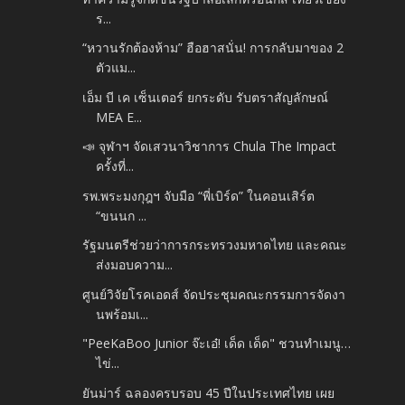
ร...
“หวานรักต้องห้าม” ฮือฮาสนั่น! การกลับมาของ 2
ตัวแม...
เอ็ม บี เค เซ็นเตอร์ ยกระดับ รับตราสัญลักษณ์
MEA E...
📣 จุฬาฯ จัดเสวนาวิชาการ Chula The Impact
ครั้งที่...
รพ.พระมงกุฎฯ จับมือ “พี่เบิร์ด” ในคอนเสิร์ต
“ขนนก ...
รัฐมนตรีช่วยว่าการกระทรวงมหาดไทย และคณะ
ส่งมอบความ...
ศูนย์วิจัยโรคเอดส์ จัดประชุมคณะกรรมการจัดงา
นพร้อมเ...
"PeeKaBoo Junior จ๊ะเอ๋! เด็ด เด็ด" ชวนทำเมนู…
ไข่...
ยันม่าร์ ฉลองครบรอบ 45 ปีในประเทศไทย เผย