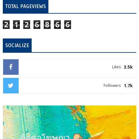
TOTAL PAGEVIEWS
2
1
2
6
8
6
6
SOCIALIZE
3.5k
Likes
1.7k
Followers