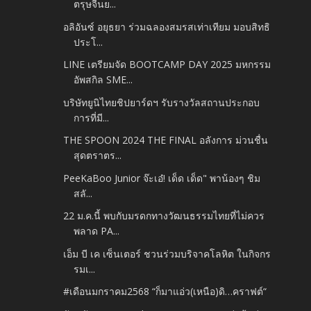
ตรุษจีนย...
อลิอันซ์ อยุธยา ร่วมฉลองสมรสเท่าเทียม มอบสิทธิ
ประโ...
LINE เตรียมจัด BOOTCAMP DAY 2025 มหกรรม
อัพสกิล SME...
บริษัทยูนิไทยชิปยาร์ดฯ รับรางวัลสถานประกอบ
การที่มี...
THE SPOON 2024 THE FINAL อลังการ ม่วนชื่น
สุดตราตร...
PeeKaBoo Junior จ๊ะเอ๋! เด็ด เด็ด" พาน้องๆ ชิม
สลั...
22 ม.ค.นี้ พบกับมรดกทางวัฒนธรรมไทยที่ไม่ควร
พลาด PA...
เอ็ม บี เค เซ็นเตอร์ ชวนร่วมบริจาคโลหิต ในกิจกร
รมเ...
#เดือนมกราคม2568 “ก็มาแอ่ว(เหนือ)ดิ…คราฟต์“