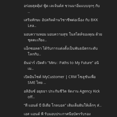
อร่อยสุดคุ้ม! ฟู้ด เลเจ้นด์ส ชวนมาอิ่มแบบจุกๆ กับ
...
เสริมทักษะ อัปสกิลด้านวิชาชีพต่อเนื่อง กับ BKK
Lea...
มอบความหอม มอบความสุข ในสไตล์ของคุณ ด้วย
ชุดตะเกียง...
แอ็กซอลตา ได้รับการแต่งตั้งเป็นพันธมิตรระดับ
โลกกับ...
ยันม่าร์ เปิดตัว “Miru : Paths to My Future” อนิ
เม...
เปิดอินไซต์ MyCustomer | CRM โซลูชันเพื่อ
SME ไทย ...
อลิอันซ์ อยุธยา ประกันชีวิต จัดงาน Agency Kick
off...
“ที แอนด์ บี มีเดีย โกลบอล” เติมเต็มฝันให้เด็กๆ ส่...
เอส แอนด์ พี รับมอบประกาศนียบัตรรับรอง