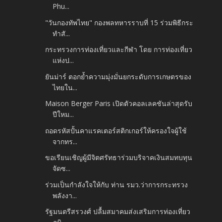
Phu...
"วันกองทัพไทย" กองพลทหารราบที่ 15 ร่วมพิธีกระ
ทำสั...
กระทรวงการท่องเที่ยวและกีฬา โดย การท่องเที่ยว
แห่งป...
ยันม่าร์ ตอกย้ำความมุ่งมั่นยกระดับการเกษตรของ
ไทยใน...
Maison Berger Paris เปิดตัวคอลเลคชันล่าสุดรับ
ปีใหม...
ถอดรหัสปั้นคาแรคเตอร์สติกเกอร์ให้ครองใจผู้ใช้
จากทร...
ขอเรียนเชิญผู้มีจิตศรัทธาร่วมบริจาคเงินสมทบทุน
จัดซ...
ร่วมเป็นกำลังใจให้กับ ท่าน รมว.ว่าการกระทรวง
พลังงา...
รัฐมนตรีสรวงศ์ ปลื้มสมาคมส่งเสริมการท่องเที่ยว