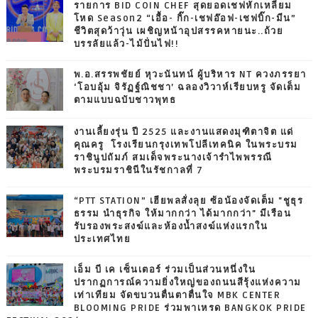
รายการ BID COIN CHEF สุดยอดเชฟหักเหลี่ยม
โหด Season2 “เอื้อ- กิ๊ก-เชฟอ๊อฟ-เชฟบิ๊ก-มีน”
ชีวิตสุดว้าวุ่น เผชิญหน้าอุปสรรคหายนะ..ถ้วย
บรรลัยแล้ว-ไม้ปั่นไฟ!!
พ.อ.สรรพชัยย์ หุวะนันทน์ ผู้บริหาร NT ควงภรรยา
‘โอบอุ้ม จิรัฏฐ์ณิชชา’ ฉลองวิวาห์เรียบหรู จัดเต็ม
ตามแบบฉบับชาวพุทธ
งานเลี้ยงรุ่น ปี 2525 และงานแสดงมุฑิตาจิต แด่
คุณครู โรงเรียนกรุงเทพโปลีเทคนิค ในพระบรม
ราชินูปถัมภ์ สมเด็จพระนางเจ้ารำไพพรรณี
พระบรมราชินีในรัชกาลที่ 7
“PTT STATION” เฮียพลสั่งลุย ซ้อน้องจัดเต็ม "ชูธุร
ธรรม นำธุรกิจ ให้มากกว่า ได้มากกว่า" มีเรือน
รับรองพระสงฆ์และห้องน้ำสงฆ์แห่งแรกใน
ประเทศไทย
เอ็ม บี เค เซ็นเตอร์ ร่วมเป็นส่วนหนึ่งใน
ปรากฏการณ์ความยิ่งใหญ่ของถนนสีรุ้งแห่งความ
เท่าเทียม จัดขบวนตื่นตาตื่นใจ MBK CENTER
BLOOMING PRIDE ร่วมพาเหรด BANGKOK PRIDE