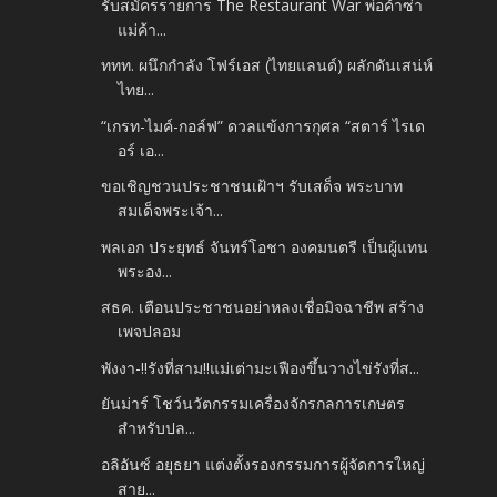
รับสมัครรายการ The Restaurant War พ่อค้าซ่า
แม่ค้า...
ททท. ผนึกกำลัง โฟร์เอส (ไทยแลนด์) ผลักดันเสน่ห์
ไทย...
“เกรท-ไมค์-กอล์ฟ” ดวลแข้งการกุศล “สตาร์ ไรเด
อร์ เอ...
ขอเชิญชวนประชาชนเฝ้าฯ รับเสด็จ พระบาท
สมเด็จพระเจ้า...
พลเอก ประยุทธ์ จันทร์โอชา องคมนตรี เป็นผู้แทน
พระอง...
สธค. เตือนประชาชนอย่าหลงเชื่อมิจฉาชีพ สร้าง
เพจปลอม
พังงา-!!รังที่สาม!!แม่เต่ามะเฟืองขึ้นวางไข่รังที่ส...
ยันม่าร์ โชว์นวัตกรรมเครื่องจักรกลการเกษตร
สำหรับปล...
อลิอันซ์ อยุธยา แต่งตั้งรองกรรมการผู้จัดการใหญ่
สาย...