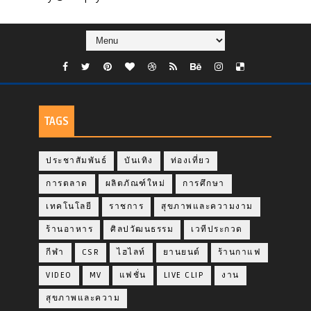
TAGS
ประชาสัมพันธ์
บันเทิง
ท่องเที่ยว
การตลาด
ผลิตภัณฑ์ใหม่
การศึกษา
เทคโนโลยี
ราชการ
สุขภาพและความงาม
ร้านอาหาร
ศิลปวัฒนธรรม
เวทีประกวด
กีฬา
CSR
ไฮไลท์
ยานยนต์
ร้านกาแฟ
VIDEO
MV
แฟชั่น
LIVE CLIP
งาน
สุขภาพและความ