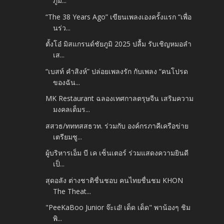
ภูมิ...
“The 38 Years Ago” เขียนเพลงเองครั้งแรก “เพื่อ
นร่ว...
ตั้งโอ๋ มิสแกรนด์ชัยภูมิ 2025 ปลื้ม รับเชิญหมอลำ
เส...
“เบสท์ คำสิงห์” ปล่อยเพลงรัก กับเพลง “คนโปรด
ของฉัน...
MK Restaurant ฉลองเทศกาลตรุษจีน เสริมความ
มงคลเต็มร...
สสวธ/ทททสสธวท. ร่วมกับ องค์กรภาคีเครือข่าย
เตรียมชู...
ผู้บริหารเอ็ม บี เค เซ็นเตอร์ ร่วมแสดงความยินดี
เป็...
สุดอลัง ต่างชาติชื่นชอบ คนไทยชื่นชม KHON
The Theat...
"PeeKaBoo Junior จ๊ะเอ๋! เด็ด เด็ด" พาน้องๆ ชิม
พิ...