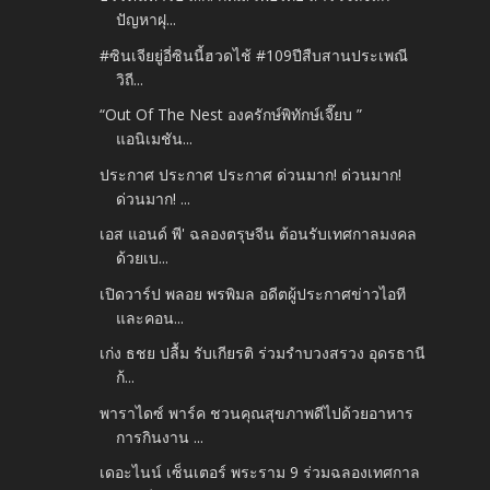
ปัญหาฝุ...
#ซินเจียยู่อี่ซินนี้ฮวดไช้ #109ปีสืบสานประเพณี
วิถี...
“Out Of The Nest องครักษ์พิทักษ์เจี๊ยบ ”
แอนิเมชัน...
ประกาศ ประกาศ ประกาศ ด่วนมาก! ด่วนมาก!
ด่วนมาก! ...
เอส แอนด์ พี' ฉลองตรุษจีน ต้อนรับเทศกาลมงคล
ด้วยเบ...
เปิดวาร์ป พลอย พรพิมล อดีตผู้ประกาศข่าวไอที
และคอน...
เก่ง ธชย ปลื้ม รับเกียรติ ร่วมรำบวงสรวง อุดรธานี
ก้...
พาราไดซ์ พาร์ค ชวนคุณสุขภาพดีไปด้วยอาหาร
การกินงาน ...
เดอะไนน์ เซ็นเตอร์ พระราม 9 ร่วมฉลองเทศกาล