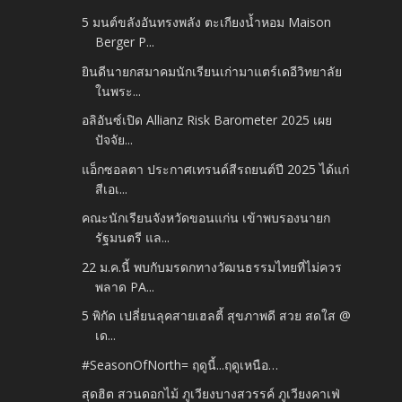
5 มนต์ขลังอันทรงพลัง ตะเกียงน้ำหอม Maison
Berger P...
ยินดีนายกสมาคมนักเรียนเก่ามาแตร์เดอีวิทยาลัย
ในพระ...
อลิอันซ์เปิด Allianz Risk Barometer 2025 เผย
ปัจจัย...
แอ็กซอลตา ประกาศเทรนด์สีรถยนต์ปี 2025 ได้แก่
สีเอเ...
คณะนักเรียนจังหวัดขอนแก่น เข้าพบรองนายก
รัฐมนตรี แล...
22 ม.ค.นี้ พบกับมรดกทางวัฒนธรรมไทยที่ไม่ควร
พลาด PA...
5 พิกัด เปลี่ยนลุคสายเฮลตี้ สุขภาพดี สวย สดใส @
เด...
#SeasonOfNorth= ฤดูนี้...ฤดูเหนือ…
สุดฮิต สวนดอกไม้ ภูเวียงบางสวรรค์ ภูเวียงคาเฟ่