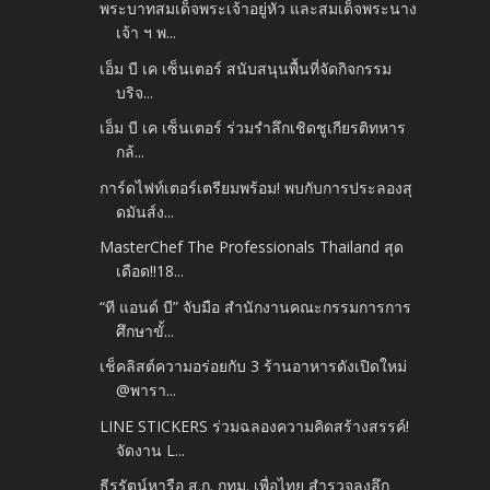
พระบาทสมเด็จพระเจ้าอยู่หัว และสมเด็จพระนาง
เจ้า ฯ พ...
เอ็ม บี เค เซ็นเตอร์ สนับสนุนพื้นที่จัดกิจกรรม
บริจ...
เอ็ม บี เค เซ็นเตอร์ ร่วมรำลึกเชิดชูเกียรติทหาร
กล้...
การ์ดไฟท์เตอร์เตรียมพร้อม! พบกับการประลองสุ
ดมันส์ง...
MasterChef The Professionals Thailand สุด
เดือด!!18...
“ที แอนด์ บี” จับมือ สำนักงานคณะกรรมการการ
ศึกษาขั้...
เช็คลิสต์ความอร่อยกับ 3 ร้านอาหารดังเปิดใหม่
@พารา...
LINE STICKERS ร่วมฉลองความคิดสร้างสรรค์!
จัดงาน L...
ธีรรัตน์หารือ ส.ก. กทม. เพื่อไทย สำรวจลงลึก