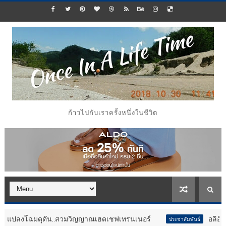
ก้าวไปกับเราครั้งหนึ่งในชีวิต
ฉมดุดัน..สวมวิญญาณเฮดเชฟเทรนเนอร์
อลิอันซ์ อยุธยา คว
ประชาสัมพันธ์