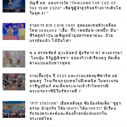
บัญชี มธ. มอบรางวัล “THAILAND TOP CEO OF
THE YEAR 2026” เชิดชูผู้นำธุรกิจสร้างการเติบโต
ในยุค AI ”
รายการ BID COIN CHEF สุดยอดเชฟหักเหลี่ยม
โหด Season2 “เอื้อ- กิ๊ก-เชฟอ๊อฟ-เชฟบิ๊ก-มีน”
ชีวิตสุดว้าวุ่น เผชิญหน้าอุปสรรคหายนะ..ถ้วย
บรรลัยแล้ว-ไม้ปั่นไฟ!!
พ.อ.สรรพชัยย์ หุวะนันทน์ ผู้บริหาร NT ควงภรรยา
‘โอบอุ้ม จิรัฏฐ์ณิชชา’ ฉลองวิวาห์เรียบหรู จัดเต็ม
ตามแบบฉบับชาวพุทธ
งานเลี้ยงรุ่น ปี 2525 และงานแสดงมุฑิตาจิต แด่
คุณครู โรงเรียนกรุงเทพโปลีเทคนิค ในพระบรม
ราชินูปถัมภ์ สมเด็จพระนางเจ้ารำไพพรรณี
พระบรมราชินีในรัชกาลที่ 7
“PTT STATION” เฮียพลสั่งลุย ซ้อน้องจัดเต็ม "ชูธุร
ธรรม นำธุรกิจ ให้มากกว่า ได้มากกว่า" มีเรือน
รับรองพระสงฆ์และห้องน้ำสงฆ์แห่งแรกใน
ประเทศไทย