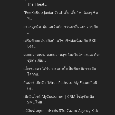
The Theat...
"PeeKaBoo Junior จ๊ะเอ๋! เด็ด เด็ด" พาน้องๆ ชิม
พิ...
อร่อยสุดคุ้ม! ฟู้ด เลเจ้นด์ส ชวนมาอิ่มแบบจุกๆ กับ
...
เสริมทักษะ อัปสกิลด้านวิชาชีพต่อเนื่อง กับ BKK
Lea...
มอบความหอม มอบความสุข ในสไตล์ของคุณ ด้วย
ชุดตะเกียง...
แอ็กซอลตา ได้รับการแต่งตั้งเป็นพันธมิตรระดับ
โลกกับ...
ยันม่าร์ เปิดตัว “Miru : Paths to My Future” อนิ
เม...
เปิดอินไซต์ MyCustomer | CRM โซลูชันเพื่อ
SME ไทย ...
อลิอันซ์ อยุธยา ประกันชีวิต จัดงาน Agency Kick