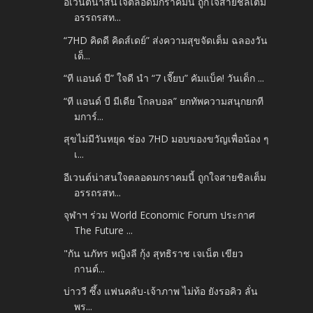
อีเวนต์น่าสนใจตลอดมกราคมนี้ ถูกใจสายชิลเต็ม
อรรถรสท...
“7HD คิดดี คิดส์เดย์” ส่งความสุขจัดเต็ม ฉลองวัน
เด็...
“ที แอนด์ บี” ใจดี นำ “7 เจี๊ยบ” คัมแบ็ค! วันเด็ก ...
“ที แอนด์ บี มีเดีย โกลบอล” ยกทัพความสนุกยกที
มการ์...
สุขไม่มีวันหยุด ช่อง 7HD มอบของขวัญเพื่อน้อง ๆ
เ...
อีเวนต์น่าสนใจตลอดมกราคมนี้ ถูกใจสายชิลเต็ม
อรรถรสท...
จุฬาฯ ร่วม World Economic Forum ประกาศ
The Future ...
"กัน นภัทร หญิงลี กุ้ง สุทธิราช เจเน็ต เขียว
กานต์...
บ่าววี ซึ้ง แฟนคลับ-เจ้าภาพ ไม่ท้อ ยังรอคิว ลั่น
พร...