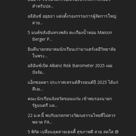
สำหรับปล...
อลิอันซ์ อยุธยา แต่งตั้งรองกรรมการผู้จัดการใหญ่
สาย...
5 มนต์ขลังอันทรงพลัง ตะเกียงน้ำหอม Maison
Berger P...
ยินดีนายกสมาคมนักเรียนเก่ามาแตร์เดอีวิทยาลัย
ในพระ...
อลิอันซ์เปิด Allianz Risk Barometer 2025 เผย
ปัจจัย...
แอ็กซอลตา ประกาศเทรนด์สีรถยนต์ปี 2025 ได้แก่
สีเอเ...
คณะนักเรียนจังหวัดขอนแก่น เข้าพบรองนายก
รัฐมนตรี แล...
22 ม.ค.นี้ พบกับมรดกทางวัฒนธรรมไทยที่ไม่ควร
พลาด PA...
5 พิกัด เปลี่ยนลุคสายเฮลตี้ สุขภาพดี สวย สดใส @