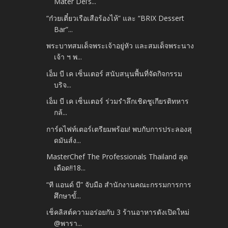
Mater Dei’s...
“ก๋วยเตี๋ยวเรือเสือร้องไห้” และ “BRIX Dessert
Bar”...
พระบาทสมเด็จพระเจ้าอยู่หัว และสมเด็จพระนาง
เจ้า ฯ พ...
เอ็ม บี เค เซ็นเตอร์ สนับสนุนพื้นที่จัดกิจกรรม
บริจ...
เอ็ม บี เค เซ็นเตอร์ ร่วมรำลึกเชิดชูเกียรติทหาร
กล้...
การ์ดไฟท์เตอร์เตรียมพร้อม! พบกับการประลองสุ
ดมันส์ง...
MasterChef The Professionals Thailand สุด
เดือด!!18...
“ที แอนด์ บี” จับมือ สำนักงานคณะกรรมการการ
ศึกษาขั้...
เช็คลิสต์ความอร่อยกับ 3 ร้านอาหารดังเปิดใหม่
@พารา...