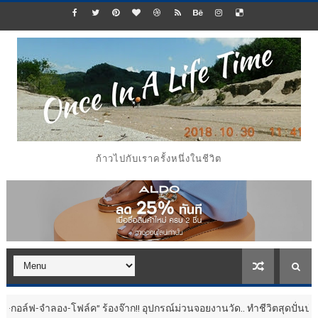
ก้าวไปกับเราครั้งหนึ่งในชีวิต
โฟล์ค” ร้องจ๊าก!! อุปกรณ์ม่วนจอยงานวัด.. ทำชีวิตสุดปั่นป่วน
ประชาสัมพ