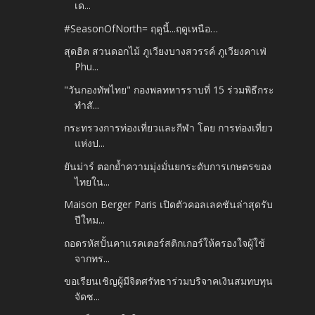
เด...
#SeasonOfNorth= ฤดูนี้...ฤดูเหนือ…
สุดฮิต สวนดอกไม้ ภูเวียงบางสวรรค์ ภูเวียงคาเฟ่
Phu...
"วันกองทัพไทย" กองพลทหารราบที่ 15 ร่วมพิธีกระ
ทำสั...
กระทรวงการท่องเที่ยวและกีฬา โดย การท่องเที่ยว
แห่งป...
ยันม่าร์ ตอกย้ำความมุ่งมั่นยกระดับการเกษตรของ
ไทยใน...
Maison Berger Paris เปิดตัวคอลเลคชันล่าสุดรับ
ปีใหม...
ถอดรหัสปั้นคาแรคเตอร์สติกเกอร์ให้ครองใจผู้ใช้
จากทร...
ขอเรียนเชิญผู้มีจิตศรัทธาร่วมบริจาคเงินสมทบทุน
จัดซ...