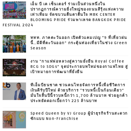
เอ็ม บี เค เซ็นเตอร์ ร่วมเป็นส่วนหนึ่งใน
ปรากฏการณ์ความยิ่งใหญ่ของถนนสีรุ้งแห่งความ
เท่าเทียม จัดขบวนตื่นตาตื่นใจ MBK CENTER
BLOOMING PRIDE ร่วมพาเหรด BANGKOK PRIDE
FESTIVAL 2024
ททท. ภาคตะวันออก เปิดตัวแคมเปญ “9 ที่เที่ยวฝน
นี้…มีดีที่ตะวันออก” กระตุ้นท่องเที่ยวในช่วง Green
Season
งาน “กาแฟพ่อหลวงสู่ความยั่งยืน Royal Coffee
BCG to SDGs” จุดประกายบทใหม่ของกาแฟไทย สู่
เป้าหมายการพัฒนาที่ยั่งยืน
ทีเอ็มบีธนชาต ชวนคนไทยจัดการหนี้เพื่อชีวิตการ
เงินดีรับปีใหม่ ด้วยบริการ “รวบหนี้เป็นก้อนเดียว”
มั่นใจสิ้นปีนี้รวบหนี้กว่า 1,700 ล้านบาท ช่วยลูกค้า
ประหยัดดอกเบี้ยกว่า 225 ล้านบาท
Speed Queen by VJ Group ผู้นำธุรกิจร้านสะดวก
ซักแบบ Non-Franchise