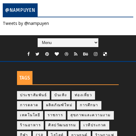
@NAMPUYEN
Tweets by @nampuyen
TAGS
ประชาสัมพันธ์
บันเทิง
ท่องเที่ยว
การตลาด
ผลิตภัณฑ์ใหม่
การศึกษา
เทคโนโลยี
ราชการ
สุขภาพและความงาม
ร้านอาหาร
ศิลปวัฒนธรรม
เวทีประกวด
กีฬา
CSR
ไฮไลท์
ยานยนต์
ร้านกาแฟ