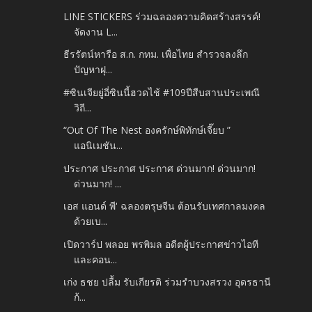
LINE STICKERS ร่วมฉลองความคิดสร้างสรรค์!
จัดงาน L...
ธีรรัตน์หารือ ส.ก. กทม. เพื่อไทย สำรวจลงลึก
ปัญหาฝุ...
#ซินเจียยู่อี่ซินนี้ฮวดไช้ #109ปีสืบสานประเพณี
วิถี...
“Out Of The Nest องครักษ์พิทักษ์เจี๊ยบ ”
แอนิเมชัน...
ประกาศ ประกาศ ประกาศ ด่วนมาก! ด่วนมาก!
ด่วนมาก! ...
เอส แอนด์ พี' ฉลองตรุษจีน ต้อนรับเทศกาลมงคล
ด้วยเบ...
เปิดวาร์ป พลอย พรพิมล อดีตผู้ประกาศข่าวไอที
และคอน...
เก่ง ธชย ปลื้ม รับเกียรติ ร่วมรำบวงสรวง อุดรธานี
ก้...