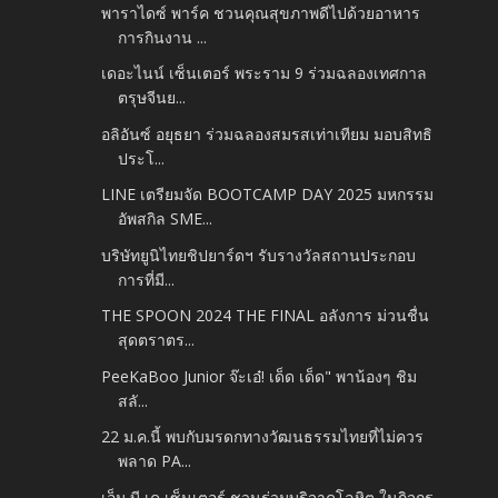
พาราไดซ์ พาร์ค ชวนคุณสุขภาพดีไปด้วยอาหาร
การกินงาน ...
เดอะไนน์ เซ็นเตอร์ พระราม 9 ร่วมฉลองเทศกาล
ตรุษจีนย...
อลิอันซ์ อยุธยา ร่วมฉลองสมรสเท่าเทียม มอบสิทธิ
ประโ...
LINE เตรียมจัด BOOTCAMP DAY 2025 มหกรรม
อัพสกิล SME...
บริษัทยูนิไทยชิปยาร์ดฯ รับรางวัลสถานประกอบ
การที่มี...
THE SPOON 2024 THE FINAL อลังการ ม่วนชื่น
สุดตราตร...
PeeKaBoo Junior จ๊ะเอ๋! เด็ด เด็ด" พาน้องๆ ชิม
สลั...
22 ม.ค.นี้ พบกับมรดกทางวัฒนธรรมไทยที่ไม่ควร
พลาด PA...
เอ็ม บี เค เซ็นเตอร์ ชวนร่วมบริจาคโลหิต ในกิจกร