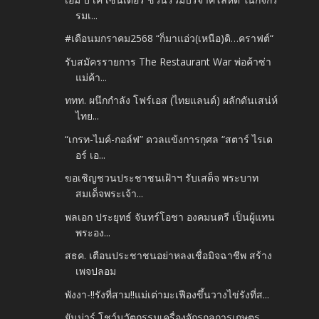
รมเ...
#เดือนมกราคม2568 “ก็มาแอ่ว(เหนือ)ดิ…คราฟต์“
รับสมัครรายการ The Restaurant War พ่อค้าซ่า
แม่ค้า...
ททท. ผนึกกำลัง โฟร์เอส (ไทยแลนด์) ผลักดันเสน่ห์
ไทย...
“เกรท-ไมค์-กอล์ฟ” ดวลแข้งการกุศล “สตาร์ ไรเด
อร์ เอ...
ขอเชิญชวนประชาชนเฝ้าฯ รับเสด็จ พระบาท
สมเด็จพระเจ้า...
พลเอก ประยุทธ์ จันทร์โอชา องคมนตรี เป็นผู้แทน
พระอง...
สธค. เตือนประชาชนอย่าหลงเชื่อมิจฉาชีพ สร้าง
เพจปลอม
พังงา-!!รังที่สาม!!แม่เต่ามะเฟืองขึ้นวางไข่รังที่ส...
ยันม่าร์ โชว์นวัตกรรมเครื่องจักรกลการเกษตร