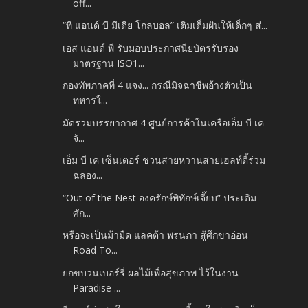
off...
“ที แอนด์ บี มีเดีย โกลบอล” เติมเต็มฝันให้เด็กๆ ส่...
เอส แอนด์ พี รับมอบประกาศนียบัตรรับรอง
มาตรฐาน ISO1...
กองทัพภาคที่ 4 แจง... กรณีมิจฉาชีพอ้างตัวเป็น
ทหารใ...
มัดรวมบรรยากาศ 4 ศูนย์การค้าในเครือเอ็ม บี เค
จั...
เอ็ม บี เค เซ็นเตอร์ ชวนสายหวานสายเฮลท์ตี้ร่วม
ฉลอง...
“Out of the Nest องครักษ์พิทักษ์เจี๊ยบ” ประเดิม
ศัก...
หรือจะเป็นม้ามืด แลคต้า พรนภา สู้ศึกขาอ่อน
Road To...
ยกขบวนเบอร์รี่ ผลไม้เพื่อสุขภาพ ไว้ในงาน
Paradise ...