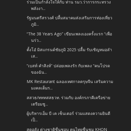
ร่วมเป็นกำลังใจให้กับ ท่าน รมว.ว่าการกระทรวง
พลังงา...
รัฐมนตรีสรวงศ์ ปลื้มสมาคมส่งเสริมการท่องเที่ยว
ภูมิ...
“The 38 Years Ago” เขียนเพลงเองครั้งแรก “เพื่อ
นร่ว...
ตั้งโอ๋ มิสแกรนด์ชัยภูมิ 2025 ปลื้ม รับเชิญหมอลำ
เส...
“เบสท์ คำสิงห์” ปล่อยเพลงรัก กับเพลง “คนโปรด
ของฉัน...
MK Restaurant ฉลองเทศกาลตรุษจีน เสริมความ
มงคลเต็มร...
สสวธ/ทททสสธวท. ร่วมกับ องค์กรภาคีเครือข่าย
เตรียมชู...
ผู้บริหารเอ็ม บี เค เซ็นเตอร์ ร่วมแสดงความยินดี
เป็...
สุดอลัง ต่างชาติชื่นชอบ คนไทยชื่นชม KHON