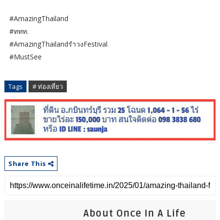
#AmazingThailand
#ททท.
#AmazingThailandรำวงFestival
#MustSee
Tags
# ท่องเที่ยว
Share This
About Once In A Life