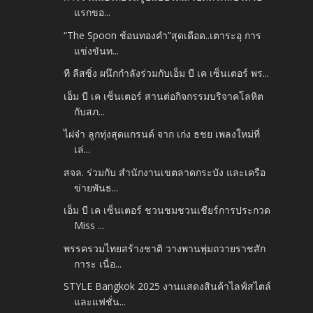
แรกขอ...
“The Spoon ช้อนทองคำ”สุดเดือด..เตาระอุ การ
แข่งขันท...
ที ลีสซิ่ง ผนึกกำลังร่วมกับเอ็ม บี เค เซ็นเตอร์ พร...
เอ็ม บี เค เซ็นเตอร์ สานต่อกิจกรรมบริจาคโลหิต
กับสภ...
ไฝจ๋า ลูกทุ่งสุดแกรนด์ จาก เก่ง ธชย เพลงใหม่ที่
เล่...
สจล. ร่วมกับ สำนักงานเขตลาดกระบัง และเครือ
ข่ายพันธ...
เอ็ม บี เค เซ็นเตอร์ ชวนชมชวนเชียร์การประกวด
Miss ...
พรรครวมไทยสร้างชาติ วางพานพุ่มถวายราชสัก
การะ เนื่อ...
STYLE Bangkok 2025 งานแสดงสินค้าไลฟ์สไตล์
และแฟชั่น...