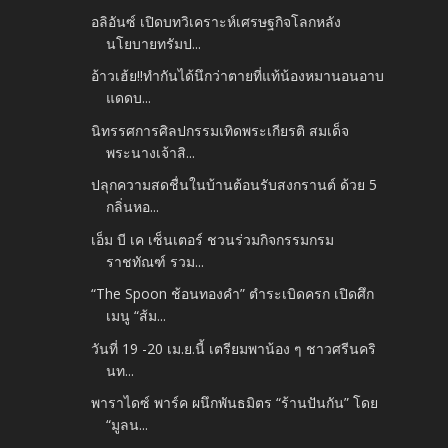
อลิอันซ์ เปิดบทวิเคราะห์เศรษฐกิจโลกหลัง
นโยบายทรัมป...
อ้าวเฮ้ย!!ทำกันได้นึกว่าตายที่แท้น้องหมานอนอาบ
แดดบ...
นิทรรศการศิลปกรรมเทิดพระเกียรติ สมเด็จ
พระนางเจ้าสิ...
ปลุกความสดชื่นในบ้านต้อนรับสงกรานต์ ด้วย 5
กลิ่นหอ...
เอ็ม บี เค เซ็นเตอร์ ชวนร่วมกิจกรรมกรม
ราชทัณฑ์ รวม...
“The Spoon ช้อนทองคำ” ตำระเบิดครก เปิดศึก
เมนู “ส้ม...
วันที่ 19 -20 เม.ย.นี้ เตรียมพาน้อง ๆ ชาวศรีนคริ
นท...
พาราไดซ์ พาร์ค ผนึกพันธมิตร “ร้านปันกัน” โดย
“มูลน...