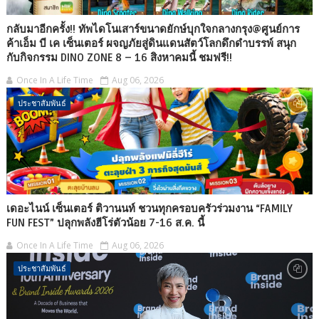
กลับมาอีกครั้ง!! ทัพไดโนเสาร์ขนาดยักษ์บุกใจกลางกรุง@ศูนย์การ
ค้าเอ็ม บี เค เซ็นเตอร์ ผจญภัยสู่ดินแดนสัตว์โลกดึกดำบรรพ์ สนุก
กับกิจกรรม DINO ZONE 8 – 16 สิงหาคมนี้ ชมฟรี!!
Once In A Life Time
Aug 06, 2026
ประชาสัมพันธ์
เดอะไนน์ เซ็นเตอร์ ติวานนท์ ชวนทุกครอบครัวร่วมงาน “FAMILY
FUN FEST” ปลุกพลังฮีโร่ตัวน้อย 7-16 ส.ค. นี้
Once In A Life Time
Aug 06, 2026
ประชาสัมพันธ์