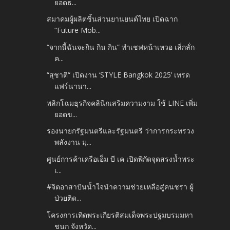
ยอดธ...
สมาคมผู้ผลิตชิ้นส่วนยานยนต์ไทย เปิดฉาก
“Future Mob...
“จากนี้ฉันจะกิน กิน กิน” ทำเชฟหน้าเหวอ เลิ่กลั่ก
ค...
“สุชาติ“ เปิดงาน ‘STYLE Bangkok 2025’ เทรด
แฟร์นานา...
พลิกโฉมธุรกิจคลินิกเสริมความงาม ใช้ LINE เพิ่ม
ยอดข...
รองนายกรัฐมนตรีและรัฐมนตรี ว่าการกระทรวง
พลังงาน มุ...
ศูนย์การค้าเครือเอ็ม บี เค เปิดพิกัดจุดสรงน้ำพระ
เ...
#จิตอาสาปันน้ำใจนำความช่วยเหลือสู่คนชรา ผู้
ป่วยติด...
โครงการเทิดพระเกียรติสมเด็จพระปฐมบรมมหา
ชนก จังหวัด...