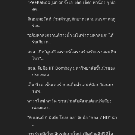
"PeeKaBoo Junior จ๊ะเอ๋! เด็ด เด็ด" พาน้อง ๆ ท่อ
งด...
ดิเอมเมอรัลด์ ร่วมทำบุญตักบาตรสามเณรภาคฤดู
ร้อน
“อภิมหาสงกรานต์รางน้ำ มโหฬาร มหาสนุก” ได้
รับเกียรต...
สจล. เปิด"ศูนย์วิเคราะห์โครงสร้างรับแรงแผ่นดิน
ไหว"...
สจล. จับมือ IIT Bombay มหาวิทยาลัยชั้นนำของ
ประเทศอ...
เอ็ม บี เค เซ็นเตอร์ ชวนดื่มด่ำเสน่ห์ศิลปวัฒนธร
รมพ...
พาราไดซ์ พาร์ค ชวนร่วมสัมผัสมนต์เสน่ห์เสียง
เพลงและ...
“ที แอนด์ บี มีเดีย โกลบอล” จับมือ “ช่อง 7 HD” นำ
...
การร่วมมือไทยจีนรูปแบบใหม่: เปิดตัวคลิปวีดีโอ