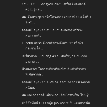
งาน STYLE Bangkok 2025 เสิร์ฟเต็มอิ่มองค์
ความรู้แล...
พพ. จัดประชุมหารือโครงการฝายธงน้อย ครั้งที่ 3
ระดม...
อลิอันซ์ อยุธยา มอบประกันอุบัติเหตุฟรีช่วง
สงกรานต์...
Eucerin แบรนด์เวชสำอางอันดับ 1* เพื่อผิว
กระจ่างใส ...
เปรี้ยวปาก : Chuang Asia เปิดตี้หมูกระทะออก
อากาศ :...
ห้ามพลาด! โอกาสเดียวที่จะช็อปสินค้าดีราคา
พิเศษจากต...
อลิอันซ์ อยุธยา ประกันภัย ออกมาตรการเร่งด่วน
สนับส...
พพ.แจงภารกิจคืนพื้นที่เกาะร้อยไร่สำเร็จ! ไม่มีผู้บ...
ผ่าวิสัยทัศน์ CEO กลุ่ม JAS Asset กับแผนการต่อ