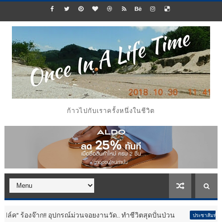
ก้าวไปกับเราครั้งหนึ่งในชีวิต
!! อุปกรณ์ม่วนจอยงานวัด.. ทำชีวิตสุดปั่นป่วน
กลับมาอีกค
ประชาสัมพันธ์