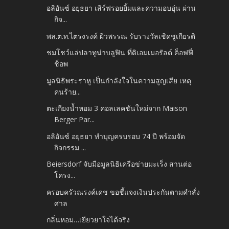
อลิอันซ์ อยุธยา เสิร์ฟรอยยิ้มและความอบอุ่น ผ่าน
กิจ...
พล.ต.ท.ไตรงรงค์ ผิวพรรณ รับรางวัลเชิดชูเกียรติ
ชมโชว์แล่ปลาทูน่าบลูฟิน ที่ดิเอมเมอรัลด์ ค็อฟฟี่
ช็อพ
มูลนิธิพระราหู เป็นกำลังใจในความสูญเสีย เหตุ
คนร้าย...
ตะเกียงน้ำหอม 3 คอลเลคชันใหม่จาก Maison
Berger Par...
อลิอันซ์ อยุธยา ทำบุญครบรอบ 74 ปี พร้อมจัด
กิจกรรม ...
Beiersdorf จับมือมูลนิธิเครือข่ายมะเร็ง สานต่อ
โครง...
ครอบครัวณรงค์เดช ขอชี้แจงเงินประกันตามคำสั่ง
ศาล
กลิ่นหอม…เยียวยาใจได้จริง