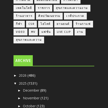
การตลาด
ผลิตภัณฑ์ใหม่
การศึกษา
เทคโนโลยี
ราชการ
สุขภาพและความงาม
ร้านอาหาร
ศิลปวัฒนธรรม
เวทีประกวด
กีฬา
CSR
ไฮไลท์
ยานยนต์
ร้านกาแฟ
VIDEO
MV
แฟชั่น
LIVE CLIP
งาน
สุขภาพและความ
ARCHIVE
2026
(486)
►
2025
(1531)
▼
December
(89)
►
November
(121)
►
October
(123)
►