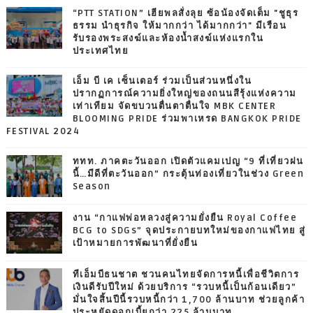
“PTT STATION” เฮียพลสั่งลุย ซ้อน้องจัดเต็ม "ชูธุร
ธรรม นำธุรกิจ ให้มากกว่า ได้มากกว่า" มีเรือน
รับรองพระสงฆ์และห้องน้ำสงฆ์แห่งแรกใน
ประเทศไทย
เอ็ม บี เค เซ็นเตอร์ ร่วมเป็นส่วนหนึ่งใน
ปรากฏการณ์ความยิ่งใหญ่ของถนนสีรุ้งแห่งความ
เท่าเทียม จัดขบวนตื่นตาตื่นใจ MBK CENTER
BLOOMING PRIDE ร่วมพาเหรด BANGKOK PRIDE
FESTIVAL 2024
ททท. ภาคตะวันออก เปิดตัวแคมเปญ “9 ที่เที่ยวฝน
นี้…มีดีที่ตะวันออก” กระตุ้นท่องเที่ยวในช่วง Green
Season
งาน “กาแฟพ่อหลวงสู่ความยั่งยืน Royal Coffee
BCG to SDGs” จุดประกายบทใหม่ของกาแฟไทย สู่
เป้าหมายการพัฒนาที่ยั่งยืน
ทีเอ็มบีธนชาต ชวนคนไทยจัดการหนี้เพื่อชีวิตการ
เงินดีรับปีใหม่ ด้วยบริการ “รวบหนี้เป็นก้อนเดียว”
มั่นใจสิ้นปีนี้รวบหนี้กว่า 1,700 ล้านบาท ช่วยลูกค้า
ประหยัดดอกเบี้ยกว่า 225 ล้านบาท