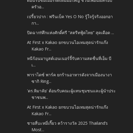
ต้อนรับซัมเมอร์จัดเต็มมื้อใหญ่ ชวนเพื่อน&ครอบ
ครัวอ...
เปรี้ยวปาก : ฟรีนเบ็ค Yes O No รู้ใจรู้จริงออกอา
กา...
ปิดฉาก!!ศึกแห่งศักดิ์ศรี “สตรีทฟู้ดไทย” สุดเดือด ...
At First x Kakao ยกขบวนไอเทมสุดน่ารักแก๊ง
Kakao Fr...
หนีร้อนมาบูสต์เอนเนอร์จี้รับความสดชื่นที่เอ็ม บี
เ...
พาราไดซ์ พาร์ค ยกร้านอาหารดังจากเมืองนางา
ซากิ Ring...
'ดร.หิมาลัย' ต้อนรับคณะผู้แทนชุมชนและผู้นำประ
ชาชนพ...
At First x Kakao ยกขบวนไอเทมสุดน่ารักแก๊ง
Kakao Fr...
ชายสี่บะหมี่เกี๊ยว คว้ารางวัล 2025 Thailand’s
Most...