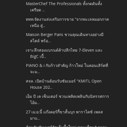
MasterChef The Professionals ทั้งกดดันทั้ง
เครียด ...
ททท.จัดงานส่งเสริมการขาย “จากทะเลหมอกภาค
เหนือ สู่...
Maison Berger Paris ชวนคุณเดินทางอย่างมี
สไตล์ พร้อ...
เจาะลึกสองแบรนด์ค้าปลีกไทย 7-Eleven และ
BigC เบื้...
PIANO & i กับก้าวสำคัญ ก้าวใหม่ ในคอนเสิร์ตที่
จะม...
สจล. เปิดบ้านต้อนรับซัมเมอร์ “KMITL Open
House 202...
เอ็ม บี เค เซ็นเตอร์ ชวนเพลิดเพลินกับนิทรรศการ
ไอ้ม...
27 เม.ย.นี้ แก๊งคอร์กี้ขาสั้นบุก พาราไดซ์ เพลส
มาแ...