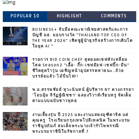
POPULAR 10
HIGHLIGHT
COMMENTS
BUSINESS+ จับมือคณะพาณิชยศาสตร์และการ
บัญชี มธ. มอบรางวัล “THAILAND TOP CEO OF
THE YEAR 2026” เชิดชูผู้นำธุรกิจสร้างการเติบโต
ในยุค AI ”
รายการ BID COIN CHEF สุดยอดเชฟหักเหลี่ยม
โหด Season2 “เอื้อ- กิ๊ก-เชฟอ๊อฟ-เชฟบิ๊ก-มีน”
ชีวิตสุดว้าวุ่น เผชิญหน้าอุปสรรคหายนะ..ถ้วย
บรรลัยแล้ว-ไม้ปั่นไฟ!!
พ.อ.สรรพชัยย์ หุวะนันทน์ ผู้บริหาร NT ควงภรรยา
‘โอบอุ้ม จิรัฏฐ์ณิชชา’ ฉลองวิวาห์เรียบหรู จัดเต็ม
ตามแบบฉบับชาวพุทธ
งานเลี้ยงรุ่น ปี 2525 และงานแสดงมุฑิตาจิต แด่
คุณครู โรงเรียนกรุงเทพโปลีเทคนิค ในพระบรม
ราชินูปถัมภ์ สมเด็จพระนางเจ้ารำไพพรรณี
พระบรมราชินีในรัชกาลที่ 7