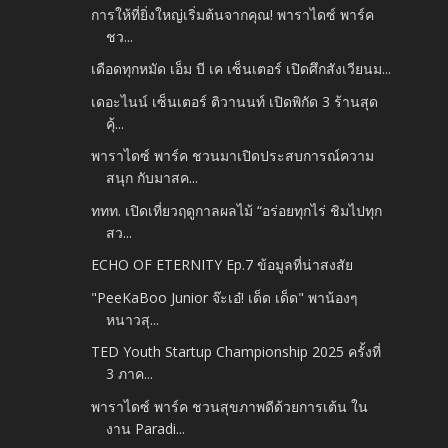
การให้ที่ยิ่งใหญ่เริ่มต้นจากคุณ! พาราไดซ์ พาร์ค
ชว...
เดือดทุกหมัด เอ็ม บี เค เซ็นเตอร์ เปิดศึกสังเวียนม...
เดอะไนน์ เซ็นเตอร์ ติวานนท์ เปิดพิกัด 3 ร้านสุด
คุ้...
พาราไดซ์ พาร์ค ชวนมาเปิดประสบการณ์ความ
สนุก กับมาสค...
ททท. เปิดเที่ยวฤดูกาลผลไม้ “อร่อยทุกไร่ ชิมไปทุก
สว...
ECHO OF ETERNITY Ep.7 ข้อมูลที่น่าสงสัย
"PeeKaBoo Junior จ๊ะเอ๋! เด็ด เด็ด" พาน้องๆ
หนาวสุ...
TED Youth Startup Championship 2025 ครั้งที่
3 ภาค...
พาราไดซ์ พาร์ค ชวนสุขภาพดีด้วยการเต้น ใน
งาน Paradi...