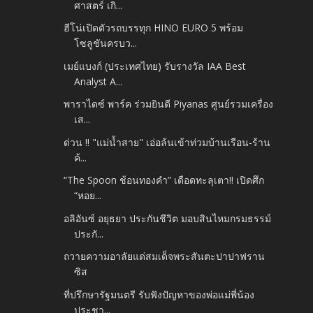
ศาสตร์ เกิ...
ฮีโน่เปิดตัวรถบรรทุก HINO EURO 5 พร้อม
โซลูชันครบว...
เมย์แบงก์ (ประเทศไทย) รับรางวัล IAA Best
Analyst A...
พาราไดซ์ พาร์ค ร่วมยินดี Piyanas ศูนย์รวมเครื่อง
เส...
ด่วน ‼ "แม่น้ำสาย" เอ่อล้นเข้าท่วมบ้านเรือน-ร้าน
ค้...
“The Spoon ช้อนทองคำ” เดือดทะลุเตา!! เปิดศึก
“หอย...
อลิอันซ์ อยุธยา ประกันชีวิต มอบสินไหมกรมธรรม์
ประกั...
ถวายความอาลัยแด่สมเด็จพระสันตะปาปาฟราน
ซิส
ที่ปรึกษารัฐมนตรี รับฟังปัญหาของพ่อแม่พี่น้อง
ประชา...