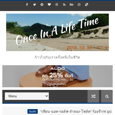
ก้าวไปกับเราครั้งหนึ่งในชีวิต
“เทียน-นอท-กอล์ฟ-จำลอง-โฟล์ค” ร้องจ๊าก!! อุปกรณ์ม่วนจอยงาน
บันเทิง