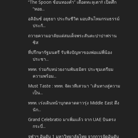
“The Spoon ช้อนทองคำ” เดือดทะลุเตา!! เปิดศึก
“หอย...
อลิอันซ์ อยุธยา ประกันชีวิต มอบสินไหมกรมธรรม์
ประกั...
ถวายความอาลัยแด่สมเด็จพระสันตะปาปาฟราน
ซิส
ที่ปรึกษารัฐมนตรี รับฟังปัญหาของพ่อแม่พี่น้อง
ประชา...
ททท. ร่วมกับหน่วยงานพันธมิตร ประชุมเตรียม
ความพร้อม...
Must Taste : ททท. จัดเวทีเสวนา "เส้นทางสู่ความ
เป็น...
ททท. เร่งเดินหน้าบุกตลาดดาวรุ่ง Middle East ดึง
นัก...
Grand Celebratio มาเพิ่มแล้ว จาก UAE บินตรง
กระบี่...
จุฬาฯ อันดับ 1 มหาวิทยาลัยไทย จากการจัดอันดับ