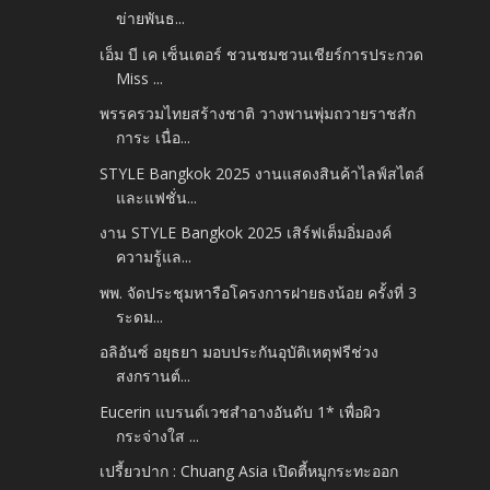
ข่ายพันธ...
เอ็ม บี เค เซ็นเตอร์ ชวนชมชวนเชียร์การประกวด
Miss ...
พรรครวมไทยสร้างชาติ วางพานพุ่มถวายราชสัก
การะ เนื่อ...
STYLE Bangkok 2025 งานแสดงสินค้าไลฟ์สไตล์
และแฟชั่น...
งาน STYLE Bangkok 2025 เสิร์ฟเต็มอิ่มองค์
ความรู้แล...
พพ. จัดประชุมหารือโครงการฝายธงน้อย ครั้งที่ 3
ระดม...
อลิอันซ์ อยุธยา มอบประกันอุบัติเหตุฟรีช่วง
สงกรานต์...
Eucerin แบรนด์เวชสำอางอันดับ 1* เพื่อผิว
กระจ่างใส ...
เปรี้ยวปาก : Chuang Asia เปิดตี้หมูกระทะออก