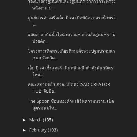
รองนายกรัฐมนตรีและรัฐมนตรี ว่าการกระทรวง
พลังงาน มุ...
ศูนย์การค้าเครือเอ็ม บี เค เปิดพิกัดจุดสรงน้ำพระ
เ...
#จิตอาสาปันน้ำใจนำความช่วยเหลือสู่คนชรา ผู้
ป่วยติด...
โครงการเทิดพระเกียรติสมเด็จพระปฐมบรมมหา
ชนก จังหวัด...
เอ็ม บี เค เซ็นเตอร์ เดินหน้าผนึกกำลังพันธมิตร
ใหม่...
คณะสถาปัตย์ฯ สจล. เปิดตัว ‘AAD CREATOR
HUB’ จับมือ...
The Spoon ช้อนทองคำ!! เสิร์ฟความหวาน เปิด
สูตรขนมไท...
March
(135)
►
February
(103)
►