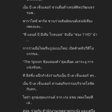
เอ็ม บี เค เซ็นเตอร์ ชวนดื่มด่ำเสน่ห์ศิลปวัฒนธร
รมพ...
พาราไดซ์ พาร์ค ชวนร่วมสัมผัสมนต์เสน่ห์เสียง
เพลงและ...
“ที แอนด์ บี มีเดีย โกลบอล” จับมือ “ช่อง 7 HD” นำ
...
การร่วมมือไทยจีนรูปแบบใหม่: เปิดตัวคลิปวีดีโอ
แรกขอ...
“The Spoon ช้อนทองคำ”สุดเดือด..เตาระอุ การ
แข่งขันท...
ที ลีสซิ่ง ผนึกกำลังร่วมกับเอ็ม บี เค เซ็นเตอร์ พร...
เอ็ม บี เค เซ็นเตอร์ สานต่อกิจกรรมบริจาคโลหิต
กับสภ...
ไฝจ๋า ลูกทุ่งสุดแกรนด์ จาก เก่ง ธชย เพลงใหม่ที่
เล่...
สจล. ร่วมกับ สำนักงานเขตลาดกระบัง และเครือ