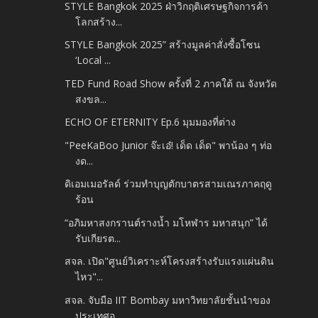
STYLE Bangkok 2025 ฝ่าวิกฤติเศรษฐกิจการค้า
โลกสร้าง...
STYLE Bangkok 2025” สร้างมูลค่าสั่งซื้อโซน
‘Local ...
TED Fund Road Show ครั้งที่ 2 ภาคใต้ ณ จังหวัด
สงขล...
ECHO OF ETERNITY Ep.6 มุมมองที่ต่าง
"PeeKaBoo Junior จ๊ะเอ๋! เด็ด เด็ด" พาน้อง ๆ ท่อ
งด...
ดิเอมเมอรัลด์ ร่วมทำบุญตักบาตรสามเณรภาคฤดู
ร้อน
“อภิมหาสงกรานต์รางน้ำ มโหฬาร มหาสนุก” ได้
รับเกียรต...
สจล. เปิด"ศูนย์วิเคราะห์โครงสร้างรับแรงแผ่นดิน
ไหว"...
สจล. จับมือ IIT Bombay มหาวิทยาลัยชั้นนำของ
ประเทศอ...