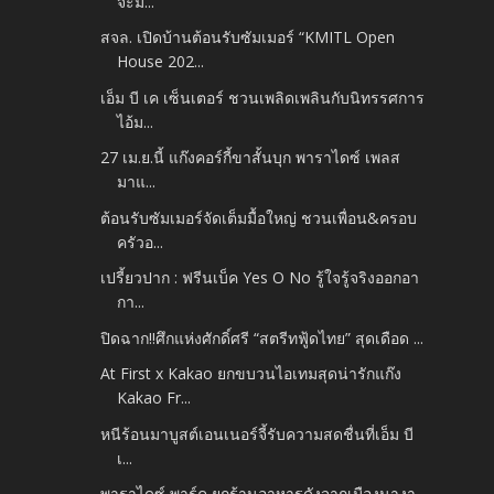
จะม...
สจล. เปิดบ้านต้อนรับซัมเมอร์ “KMITL Open
House 202...
เอ็ม บี เค เซ็นเตอร์ ชวนเพลิดเพลินกับนิทรรศการ
ไอ้ม...
27 เม.ย.นี้ แก๊งคอร์กี้ขาสั้นบุก พาราไดซ์ เพลส
มาแ...
ต้อนรับซัมเมอร์จัดเต็มมื้อใหญ่ ชวนเพื่อน&ครอบ
ครัวอ...
เปรี้ยวปาก : ฟรีนเบ็ค Yes O No รู้ใจรู้จริงออกอา
กา...
ปิดฉาก!!ศึกแห่งศักดิ์ศรี “สตรีทฟู้ดไทย” สุดเดือด ...
At First x Kakao ยกขบวนไอเทมสุดน่ารักแก๊ง
Kakao Fr...
หนีร้อนมาบูสต์เอนเนอร์จี้รับความสดชื่นที่เอ็ม บี
เ...
พาราไดซ์ พาร์ค ยกร้านอาหารดังจากเมืองนางา