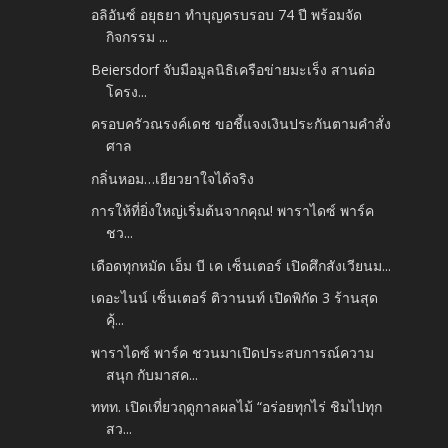
อลิอันซ์ อยุธยา ทำบุญครบรอบ 74 ปี พร้อมจัด
กิจกรรม ...
Beiersdorf จับมือมูลนิธิเครือข่ายมะเร็ง สานต่อ
โครง...
ครอบครัวณรงค์เดช ขอชี้แจงเงินประกันตามคำสั่ง
ศาล
กลิ่นหอม…เยียวยาใจได้จริง
การให้ที่ยิ่งใหญ่เริ่มต้นจากคุณ! พาราไดซ์ พาร์ค
ชว...
เดือดทุกหมัด เอ็ม บี เค เซ็นเตอร์ เปิดศึกสังเวียนม...
เดอะไนน์ เซ็นเตอร์ ติวานนท์ เปิดพิกัด 3 ร้านสุด
คุ้...
พาราไดซ์ พาร์ค ชวนมาเปิดประสบการณ์ความ
สนุก กับมาสค...
ททท. เปิดเที่ยวฤดูกาลผลไม้ “อร่อยทุกไร่ ชิมไปทุก
สว...