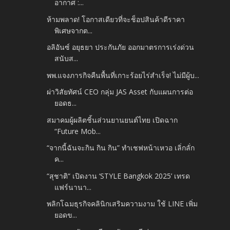
อากาศ :...
ห้ามพลาด! โอกาสเดียวที่จะช็อปสินค้าดีราคา
พิเศษจากต...
อลิอันซ์ อยุธยา ประกันภัย ออกมาตรการเร่งด่วน
สนับส...
พพ.แจงภารกิจคืนพื้นที่เกาะร้อยไร่สำเร็จ! ไม่มีผู้บ...
ผ่าวิสัยทัศน์ CEO กลุ่ม JAS Asset กับแผนการต่อ
ยอดธ...
สมาคมผู้ผลิตชิ้นส่วนยานยนต์ไทย เปิดฉาก
“Future Mob...
“จากนี้ฉันจะกิน กิน กิน” ทำเชฟหน้าเหวอ เลิ่กลั่ก
ค...
“สุชาติ“ เปิดงาน ‘STYLE Bangkok 2025’ เทรด
แฟร์นานา...
พลิกโฉมธุรกิจคลินิกเสริมความงาม ใช้ LINE เพิ่ม
ยอดข...