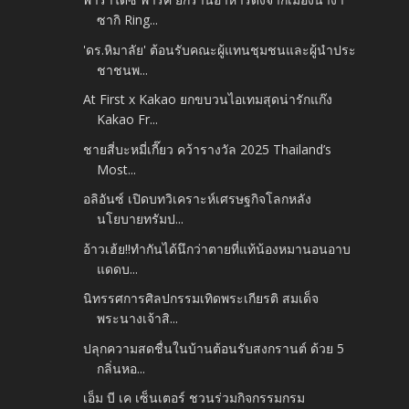
ซากิ Ring...
'ดร.หิมาลัย' ต้อนรับคณะผู้แทนชุมชนและผู้นำประ
ชาชนพ...
At First x Kakao ยกขบวนไอเทมสุดน่ารักแก๊ง
Kakao Fr...
ชายสี่บะหมี่เกี๊ยว คว้ารางวัล 2025 Thailand’s
Most...
อลิอันซ์ เปิดบทวิเคราะห์เศรษฐกิจโลกหลัง
นโยบายทรัมป...
อ้าวเฮ้ย!!ทำกันได้นึกว่าตายที่แท้น้องหมานอนอาบ
แดดบ...
นิทรรศการศิลปกรรมเทิดพระเกียรติ สมเด็จ
พระนางเจ้าสิ...
ปลุกความสดชื่นในบ้านต้อนรับสงกรานต์ ด้วย 5
กลิ่นหอ...
เอ็ม บี เค เซ็นเตอร์ ชวนร่วมกิจกรรมกรม