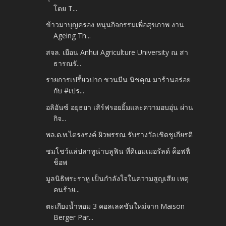
โดย T...
ข้าวมาบุญครอง หนุนกิจกรรมเพื่อสุขภาพ งาน
Ageing Th...
สจล. เยือน Anhui Agriculture University ณ สา
ธารณรั...
รายการเปรี้ยวปาก ชวนมีน นิชคุณ มาร้านอร่อย
กับ #เปร...
อลิอันซ์ อยุธยา เสิร์ฟรอยยิ้มและความอบอุ่น ผ่าน
กิจ...
พล.ต.ท.ไตรงรงค์ ผิวพรรณ รับรางวัลเชิดชูเกียรติ
ชมโชว์แล่ปลาทูน่าบลูฟิน ที่ดิเอมเมอรัลด์ ค็อฟฟี่
ช็อพ
มูลนิธิพระราหู เป็นกำลังใจในความสูญเสีย เหตุ
คนร้าย...
ตะเกียงน้ำหอม 3 คอลเลคชันใหม่จาก Maison
Berger Par...