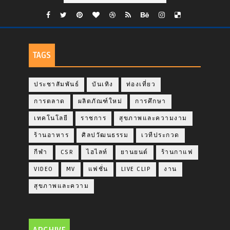
TAGS
ประชาสัมพันธ์
บันเทิง
ท่องเที่ยว
การตลาด
ผลิตภัณฑ์ใหม่
การศึกษา
เทคโนโลยี
ราชการ
สุขภาพและความงาม
ร้านอาหาร
ศิลปวัฒนธรรม
เวทีประกวด
กีฬา
CSR
ไฮไลท์
ยานยนต์
ร้านกาแฟ
VIDEO
MV
แฟชั่น
LIVE CLIP
งาน
สุขภาพและความ