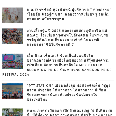
พ.อ.สรรพชัยย์ หุวะนันทน์ ผู้บริหาร NT ควงภรรยา
‘โอบอุ้ม จิรัฏฐ์ณิชชา’ ฉลองวิวาห์เรียบหรู จัดเต็ม
ตามแบบฉบับชาวพุทธ
งานเลี้ยงรุ่น ปี 2525 และงานแสดงมุฑิตาจิต แด่
คุณครู โรงเรียนกรุงเทพโปลีเทคนิค ในพระบรม
ราชินูปถัมภ์ สมเด็จพระนางเจ้ารำไพพรรณี
พระบรมราชินีในรัชกาลที่ 7
เอ็ม บี เค เซ็นเตอร์ ร่วมเป็นส่วนหนึ่งใน
ปรากฏการณ์ความยิ่งใหญ่ของถนนสีรุ้งแห่งความ
เท่าเทียม จัดขบวนตื่นตาตื่นใจ MBK CENTER
BLOOMING PRIDE ร่วมพาเหรด BANGKOK PRIDE
FESTIVAL 2024
“PTT STATION” เฮียพลสั่งลุย ซ้อน้องจัดเต็ม "ชูธุร
ธรรม นำธุรกิจ ให้มากกว่า ได้มากกว่า" มีเรือน
รับรองพระสงฆ์และห้องน้ำสงฆ์แห่งแรกใน
ประเทศไทย
ททท. ภาคตะวันออก เปิดตัวแคมเปญ “9 ที่เที่ยวฝน
นี้…มีดีที่ตะวันออก” กระตุ้นท่องเที่ยวในช่วง Green