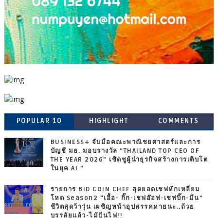
POPULAR 10
HIGHLIGHT
COMMENTS
BUSINESS+ จับมือคณะพาณิชยศาสตร์และการ
บัญชี มธ. มอบรางวัล “THAILAND TOP CEO OF
THE YEAR 2026” เชิดชูผู้นำธุรกิจสร้างการเติบโต
ในยุค AI ”
รายการ BID COIN CHEF สุดยอดเชฟหักเหลี่ยม
โหด Season2 “เอื้อ- กิ๊ก-เชฟอ๊อฟ-เชฟบิ๊ก-มีน”
ชีวิตสุดว้าวุ่น เผชิญหน้าอุปสรรคหายนะ..ถ้วย
บรรลัยแล้ว-ไม้ปั่นไฟ!!