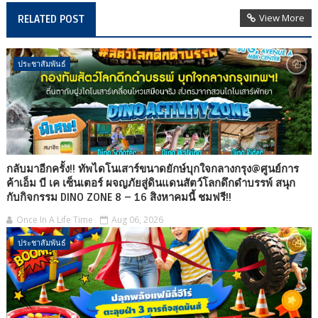
View More
RELATED POST
ประชาสัมพันธ์
กลับมาอีกครั้ง!! ทัพไดโนเสาร์ขนาดยักษ์บุกใจกลางกรุง@ศูนย์การ
ค้าเอ็ม บี เค เซ็นเตอร์ ผจญภัยสู่ดินแดนสัตว์โลกดึกดำบรรพ์ สนุก
กับกิจกรรม DINO ZONE 8 – 16 สิงหาคมนี้ ชมฟรี!!
Once In A Life Time
Aug 06, 2026
ประชาสัมพันธ์