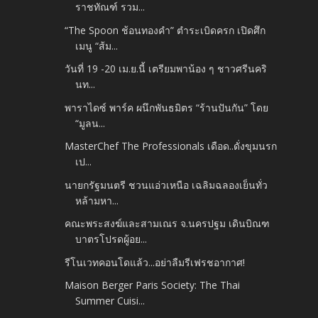
ราชทัณฑ์ รวม...
“The Spoon ช้อนทองคำ” ตำระเบิดครก เปิดศึก
เมนู “ส้ม...
วันที่ 19 -20 เม.ย.นี้ เตรียมพาน้อง ๆ ชาวศรีนคริ
นท...
พาราไดซ์ พาร์ค ผนึกพันธมิตร “ร้านปันกัน” โดย
“มูลน...
MasterChef The Professionals เดือด..ดั่งขุมนรก
เป...
นายกรัฐมนตรี ชวนแอ่วเหนือ เฉลิมฉลองเย็นทั่ว
หล้ามหา...
คณะพระสงฆ์และสามเณร จ.นครปฐม เดินบิณฑ
บาตรโปรดผู้อย...
รีโนเวทคอนโดแล้ว...อย่าลืมรีเฟรชอากาศ!
Maison Berger Paris Society: The Thai
Summer Cuisi...