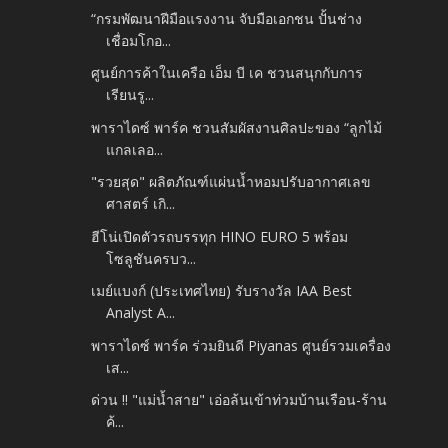
“กรมพัฒนาฝีมือแรงงาน จับมือเอกชน ปั้นช่าง
เชื่อมโกอ...
ศูนย์การค้าในเครือ เอ็ม บี เค ชวนสนุกกับการ
เรียนรู...
พาราไดซ์ พาร์ค ชวนสัมผัสงานศิลปะของ “ลูกไม้
แกลเลอ...
"รวยสุด" ผลิตภัณฑ์แผ่นน้ำหอมปรับอากาศเลข
ศาสตร์ เกิ...
ฮีโน่เปิดตัวรถบรรทุก HINO EURO 5 พร้อม
โซลูชันครบว...
เมย์แบงก์ (ประเทศไทย) รับรางวัล IAA Best
Analyst A...
พาราไดซ์ พาร์ค ร่วมยินดี Piyanas ศูนย์รวมเครื่อง
เส...
ด่วน ‼ "แม่น้ำสาย" เอ่อล้นเข้าท่วมบ้านเรือน-ร้าน
ค้...