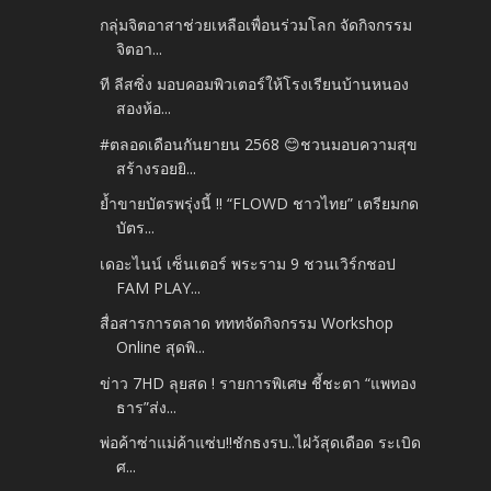
กลุ่มจิตอาสาช่วยเหลือเพื่อนร่วมโลก จัดกิจกรรม
จิตอา...
ที ลีสซิ่ง มอบคอมพิวเตอร์ให้โรงเรียนบ้านหนอง
สองห้อ...
#ตลอดเดือนกันยายน 2568 😊ชวนมอบความสุข
สร้างรอยยิ...
ย้ำขายบัตรพรุ่งนี้ !! “FLOWD ชาวไทย” เตรียมกด
บัตร...
เดอะไนน์ เซ็นเตอร์ พระราม 9 ชวนเวิร์กชอป
FAM PLAY...
สื่อสารการตลาด ทททจัดกิจกรรม Workshop
Online สุดพิ...
ข่าว 7HD ลุยสด ! รายการพิเศษ ชี้ชะตา “แพทอง
ธาร”ส่ง...
พ่อค้าซ่าแม่ค้าแซ่บ!!ชักธงรบ..ไฝว้สุดเดือด ระเบิด
ศ...