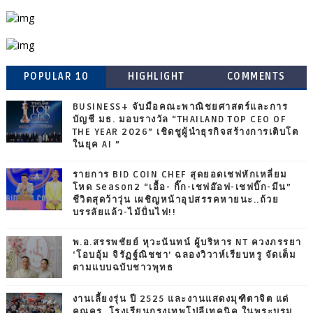
POPULAR 10
HIGHLIGHT
COMMENTS
BUSINESS+ จับมือคณะพาณิชยศาสตร์และการ
บัญชี มธ. มอบรางวัล “THAILAND TOP CEO OF
THE YEAR 2026” เชิดชูผู้นำธุรกิจสร้างการเติบโต
ในยุค AI ”
รายการ BID COIN CHEF สุดยอดเชฟหักเหลี่ยม
โหด Season2 “เอื้อ- กิ๊ก-เชฟอ๊อฟ-เชฟบิ๊ก-มีน”
ชีวิตสุดว้าวุ่น เผชิญหน้าอุปสรรคหายนะ..ถ้วย
บรรลัยแล้ว-ไม้ปั่นไฟ!!
พ.อ.สรรพชัยย์ หุวะนันทน์ ผู้บริหาร NT ควงภรรยา
‘โอบอุ้ม จิรัฏฐ์ณิชชา’ ฉลองวิวาห์เรียบหรู จัดเต็ม
ตามแบบฉบับชาวพุทธ
งานเลี้ยงรุ่น ปี 2525 และงานแสดงมุฑิตาจิต แด่
คุณครู โรงเรียนกรุงเทพโปลีเทคนิค ในพระบรม