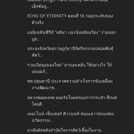
เอ็กซ์คลู...
ECHO OF ETERNITY ตอนที่ 16 รอยประทับของ
ตัวจริง
แอนิเมชันซีรีส์ “สติมา เณรน้อยอัจฉริยะ” ร่วมออก
บูธ...
ประมงจังหวัดสุราษฎร์ธานีจัดกิจกรรมปล่อยพันธุ์
สัตว์...
ร่วมเปิดมุมมองใหม่ “ยานอนหลับ ใช้อย่างไร ให้
ปลอดภั...
พช.ปทุมธานี ประกาศความสำเร็จการขับเคลื่อน
งานพัฒนาช...
หลวงพ่ออลงกต ยอมรับในผลของการกระทำ สึกแต่
โดยดี .
เดอะไนน์ เซ็นเตอร์ ติวานนท์ หนุนเยาวชนแสดง
นวัตกรรม...
มาสัมผัสพลังบำบัดใจจากสัตว์เลี้ยงในงาน