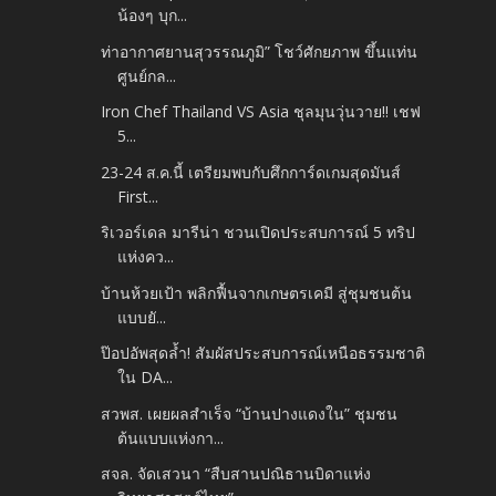
น้องๆ บุก...
ท่าอากาศยานสุวรรณภูมิ” โชว์ศักยภาพ ขึ้นแท่น
ศูนย์กล...
Iron Chef Thailand VS Asia ชุลมุนวุ่นวาย!! เชฟ
5...
23-24 ส.ค.นี้ เตรียมพบกับศึกการ์ดเกมสุดมันส์
First...
ริเวอร์เดล มารีน่า ชวนเปิดประสบการณ์ 5 ทริป
แห่งคว...
บ้านห้วยเป้า พลิกฟื้นจากเกษตรเคมี สู่ชุมชนต้น
แบบยั...
ป๊อปอัพสุดล้ำ! สัมผัสประสบการณ์เหนือธรรมชาติ
ใน DA...
สวพส. เผยผลสำเร็จ “บ้านปางแดงใน” ชุมชน
ต้นแบบแห่งกา...
สจล. จัดเสวนา “สืบสานปณิธานบิดาแห่ง