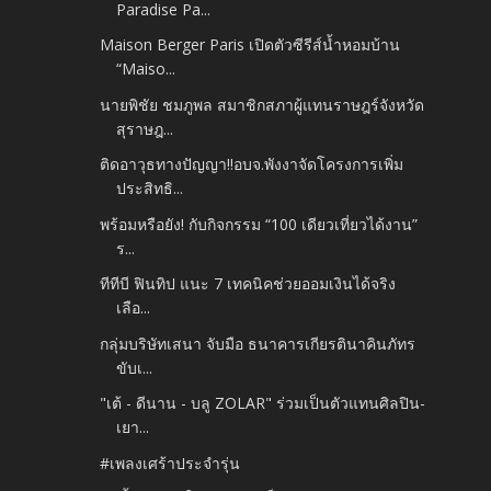
Paradise Pa...
Maison Berger Paris เปิดตัวซีรีส์น้ำหอมบ้าน
“Maiso...
นายพิชัย ชมภูพล สมาชิกสภาผู้แทนราษฎร์จังหวัด
สุราษฎ...
ติดอาวุธทางปัญญา!!อบจ.พังงาจัดโครงการเพิ่ม
ประสิทธิ...
พร้อมหรือยัง! กับกิจกรรม “100 เดียวเที่ยวได้งาน”
ร...
ทีทีบี ฟินทิป แนะ 7 เทคนิคช่วยออมเงินได้จริง
เลือ...
กลุ่มบริษัทเสนา จับมือ ธนาคารเกียรตินาคินภัทร
ขับเ...
"เต้ - ดีนาน - บลู ZOLAR" ร่วมเป็นตัวแทนศิลปิน-
เยา...
#เพลงเศร้าประจำรุ่น