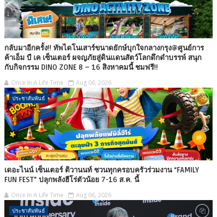
กลับมาอีกครั้ง!! ทัพไดโนเสาร์ขนาดยักษ์บุกใจกลางกรุง@ศูนย์การ
ค้าเอ็ม บี เค เซ็นเตอร์ ผจญภัยสู่ดินแดนสัตว์โลกดึกดำบรรพ์ สนุก
กับกิจกรรม DINO ZONE 8 – 16 สิงหาคมนี้ ชมฟรี!!
Once In A Life Time
Aug 06, 2026
ประชาสัมพันธ์
เดอะไนน์ เซ็นเตอร์ ติวานนท์ ชวนทุกครอบครัวร่วมงาน “FAMILY
FUN FEST” ปลุกพลังฮีโร่ตัวน้อย 7-16 ส.ค. นี้
Once In A Life Time
Aug 06, 2026
ประชาสัมพันธ์