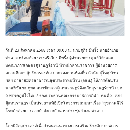
วันที่ 23 สิงหาคม 2568 เวลา 09.00 น. นายสุกิจ มีพริ้ง นายอำเภอ
ท่าฉาง พร้อมด้วย นางศรีเวียง มีพริ้ง ผู้อำนวยการศูนย์วิจัยและ
พัฒนาการเกษตรสุราษฎร์ธานี หัวหน้าส่วนราชการ ผู้อำนวยการ
สถานศึกษา ผู้บริหารองค์กรปกครองส่วนท้องถิ่น กำนัน ผู้ใหญ่บ้าน
ฯลฯ อาสาสมัครสาธารณสุขประจำหมู่บ้าน (อสม.) ให้การต้อนรับ
นายพิชัย ชมภูพล สมาชิกสภาผู้แทนราษฎร์จังหวัดสุราษฎร์ธานี เขต
6 พรรคภูมิใจไทย / รองประธานคณะกรรมาธิการกีฬา คนที่ 3 สภา
ผู้แทนราษฎร เป็นประธานพิธีเปิดโครงการสัมมนาเรื่อง “สุขภาพดีไร้
โรคภัยด้วยการออกกำลังกาย” ณ หอประชุมอำเภอท่าฉาง
โดยมีวัตถุประสงค์เพื่อกำหนดแนวทางการเสริมสร้างศักยภาพการ