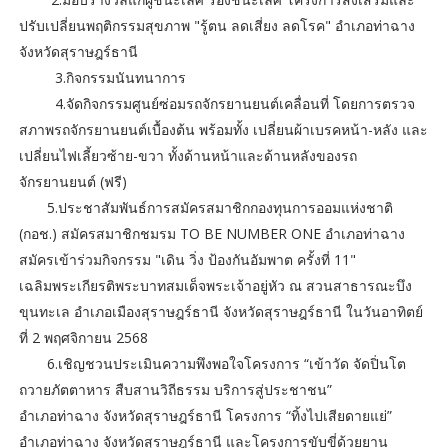
ปรับเปลี่ยนพฤติกรรมสุขภาพ "รู้ตน ลดเสี่ยง ลดโรค" อำเภอท่าฉาง
จังหวัดสุราษฎร์ธานี
3.กิจกรรมนันทนาการ
4.จัดกิจกรรมศูนย์ซ่อมรถจักรยานยนต์เคลื่อนที่ โดยการตรวจ
สภาพรถจักรยานยนต์เบื้องต้น พร้อมทั้ง เปลี่ยนผ้าเบรคหน้า-หลัง และ
เปลี่ยนไฟเลี้ยวซ้าย-ขวา ทั้งด้านหน้าและด้านหลังของรถ
จักรยานยนต์ (ฟรี)
5.ประชาสัมพันธ์การสมัครสมาชิกกองทุนการออมแห่งชาติ
(กอช.) สมัครสมาชิกชมรม TO BE NUMBER ONE อำเภอท่าฉาง
สมัครเข้าร่วมกิจกรรม "เดิน วิ่ง ป้องกันอัมพาต ครั้งที่ 11"
เฉลิมพระเกียรติพระบาทสมเด็จพระเจ้าอยู่หัว ณ สวนสาธารณะบึง
ขุนทะเล อำเภอเมืองสุราษฎร์ธานี จังหวัดสุราษฎร์ธานี ในวันอาทิตย์
ที่ 2 พฤศจิกายน 2568
6.เชิญชวนประเมินความพึงพอใจโครงการ “เข้าวัด จัดปิ่นโต
ถวายภัตตาหาร สืบสานวิถีธรรม บริการสู่ประชาชน”
อำเภอท่าฉาง จังหวัดสุราษฎร์ธานี โครงการ “ทิ้งไปเสียดายแย่”
อำเภอท่าฉาง จังหวัดสุราษฎร์ธานี และโครงการขับขี่ด้วยยาน