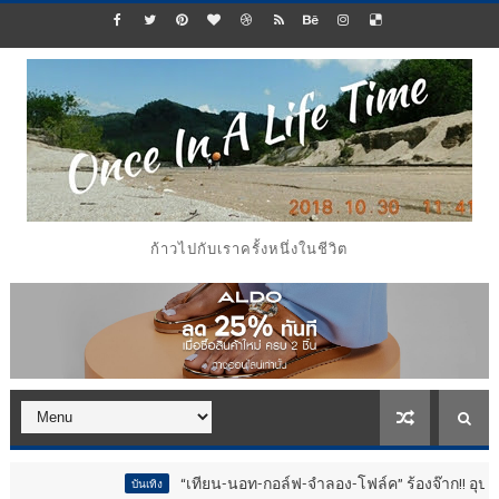
ก้าวไปกับเราครั้งหนึ่งในชีวิต
“เทียน-นอท-กอล์ฟ-จำลอง-โฟล์ค” ร้องจ๊าก!! อุปกรณ์ม่วนจอยงานว
บันเทิง