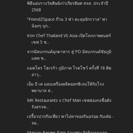
พิธีมอบรางวัลศิษย์เก่าเกียรติยศ สจล. ประจำปี
2568
“FriendZSpace ก๊วน 3 ซ่า ตะลุยจักรวาล” พา
น้องๆ บุก...
Iron Chef Thailand VS Asia เปิดโลกภาพยนตร์
เชฟ 5 ช...
จากมิสแกรนด์มุกดาหาร สู่ PD มิสแกรนด์ชัยภูมิ
แคท ช...
แมคโคร โฮเรก้า ภูมิภาค โรดโชว์ ครั้งที่ 18 ติด
อาวุ...
เอ็ม บี เค มอบเครื่องผลิตออกซิเจนให้กับโรง
พยาบาล ส...
MK Restaurants x Chef Man เชฟฮ่องกงชื่อดัง
รังสรรค...
เปรี้ยวปากกินเที่ยว พาไปหาของกินอร่อย กับเต๋อ -
จอ...
Maison Berger Paris Society จัดกิจกรรมสุด