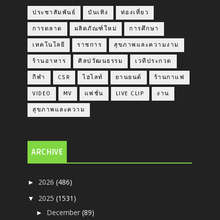
ประชาสัมพันธ์
บันเทิง
ท่องเที่ยว
การตลาด
ผลิตภัณฑ์ใหม่
การศึกษา
เทคโนโลยี
ราชการ
สุขภาพและความงาม
ร้านอาหาร
ศิลปวัฒนธรรม
เวทีประกวด
กีฬา
CSR
ไฮไลท์
ยานยนต์
ร้านกาแฟ
VIDEO
MV
แฟชั่น
LIVE CLIP
งาน
สุขภาพและความ
ARCHIVE
2026
(486)
►
2025
(1531)
▼
December
(89)
►