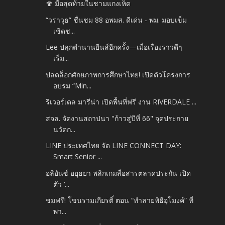
🍄 มื้อสุดท้ายในชามแกงเห็ด
“วราวุธ” ชื่นชม 88 อพมส. ดีเด่น - พม. มอบเข็ม
เชิดช...
Lee ปลุกตำนานยีนส์อีกครั้ง—เมื่อเรื่องราวดีๆ
เริ่ม...
ปลดล็อกศักยภาพการศึกษาไทย! เปิดตัวโครงการ
อบรม “Min...
ริเวอร์เดล มารีน่า เปิดพื้นที่ฟรี งาน RIVERDALE ...
สจล. จัดงานสถาปนา "ก้าวสู่ปีที่ 66" จุดประกาย
นวัตก...
LINE ประเทศไทย จัด LINE CONNECT DAY:
Smart Senior ...
อลิอันซ์ อยุธยา พลิกเกมสื่อสารตลาดประกัน เปิด
ตัว ‘...
ชมฟรี! โขนรามเกียรติ์ ตอน “ทำลายพิธีอุโมงค์” ที่
พา...