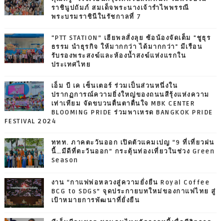
ราชินูปถัมภ์ สมเด็จพระนางเจ้ารำไพพรรณี
พระบรมราชินีในรัชกาลที่ 7
“PTT STATION” เฮียพลสั่งลุย ซ้อน้องจัดเต็ม "ชูธุร
ธรรม นำธุรกิจ ให้มากกว่า ได้มากกว่า" มีเรือน
รับรองพระสงฆ์และห้องน้ำสงฆ์แห่งแรกใน
ประเทศไทย
เอ็ม บี เค เซ็นเตอร์ ร่วมเป็นส่วนหนึ่งใน
ปรากฏการณ์ความยิ่งใหญ่ของถนนสีรุ้งแห่งความ
เท่าเทียม จัดขบวนตื่นตาตื่นใจ MBK CENTER
BLOOMING PRIDE ร่วมพาเหรด BANGKOK PRIDE
FESTIVAL 2024
ททท. ภาคตะวันออก เปิดตัวแคมเปญ “9 ที่เที่ยวฝน
นี้…มีดีที่ตะวันออก” กระตุ้นท่องเที่ยวในช่วง Green
Season
งาน “กาแฟพ่อหลวงสู่ความยั่งยืน Royal Coffee
BCG to SDGs” จุดประกายบทใหม่ของกาแฟไทย สู่
เป้าหมายการพัฒนาที่ยั่งยืน