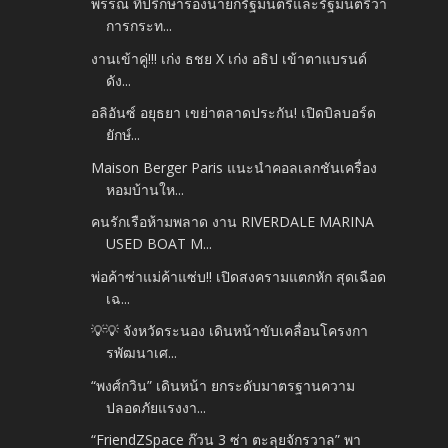
พรรณ ที่ปรึกษารองนายกรัฐมนตรีและรัฐมนตรีว่า
การกระท...
งานเข้าคู่!!! เก่ง ธชย X เก่ง อธิป เข้าตาแบรนด์
ดัง...
อลิอันซ์ อยุธยา เขย่าตลาดประกัน! เปิดบิลบอร์ด
ยักษ์...
Maison Berger Paris แนะนำคอลเลกชันเครื่อง
หอมบ้านให...
คนรักเรือห้ามพลาด งาน RIVERDALE MARINA
USED BOAT M...
พ่อค้าซ่าแม่ค้าแซ่บ!! เปิดสงครามแตกหัก สุดเฉือด
เฉ...
💡💡 จังหวัดระนอง เดินหน้าขับเคลื่อนโครงกา
รพัฒนาเศ...
“พงศ์กวิน” เดินหน้า ยกระดับมาตรฐานความ
ปลอดภัยแรงงา...
“FriendZSpace ก๊วน 3 ซ่า ตะลุยจักรวาล” พา