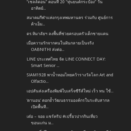
“เชลล์ดอน” ตอนที่ 20 “หุ่นยนต์กระป๋อง” วัน
อาทิตย์...
สมาคมกีฬาแห่งกรุงเทพมหานคร ร่วมกับ ศูนย์การ
ค้าเอ็ม...
ดร.หิมาลัยฯ ลงพื้นที่ช่วยครอบครัวเด็กชายแคน
เมื่อความรักจากคนในฝันกลายเป็นจริง
OABNITHI ส่งต่อ...
LINE ประเทศไทย จัด LINE CONNECT DAY:
Smart Senior ...
SIAM1928 พาน้ำหอมไทยคว้ารางวัลโลก Art and
Olfactio...
เอปสันส่งเครื่องพิมพ์ใบเสร็จซีรีส์ใหม่ เร็ว ทน ใช้...
‘ดานอน’ ตอกย้ำวัฒนธรรมองค์กรในระดับสากล
เปิดพื้นที...
เต๋อ – จอย แชร์ทริป #เปรี้ยวปากกินเที่ยว
ขอนแก่น ม...