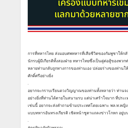
การที่ทหารไทย ส่งมอบศพทหารที่เสียชีวิตของกัมพูชาให้กลับ
นักรบผู้มีเกียรติทั้งสองฝ่าย ทหารไทยซึ่งเป็นคู่ต่อสู้ของพวกท่า
หลายท่านกลับถูกทางการของท่านเอง ปล่อยร่างของท่านให้เน่
ศักดิ์ศรีอย่างยิ่ง
.
อยากจะกราบเรียนดวงวิญญาณของท่านทั้งหลายว่า ท่านจงภูมิ
อย่างยิ่งที่ท่านได้ตายในสนามรบ แต่น่าเศร้าใจมาก ที่ประ
เช่นนี้ อยากจะส่งคำถามข้ามประเทศโดยเฉพาะ พล.ท.หญิงมาลี
แบบทหารอันทรงเกียรติ เชิดหน้าชูตาแถลงข่าวโกหก อยู
.
#ดรหิมาลัยผิวพรรณ