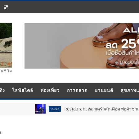
ในชีวิต
ทิง
ไลฟ์สไตล์
ท่องเที่ยว
การตลาด
ยานยนต์
สุขภาพ
Restaurant War!!ครัวสุดเดือด พ่อค้าซ่าแม่ค้าแซ
บันเทิง
ร