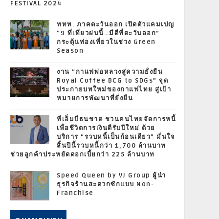
FESTIVAL 2024
ททท. ภาคตะวันออก เปิดตัวแคมเปญ
“9 ที่เที่ยวฝนนี้…มีดีที่ตะวันออก”
กระตุ้นท่องเที่ยวในช่วง Green
Season
งาน “กาแฟพ่อหลวงสู่ความยั่งยืน
Royal Coffee BCG to SDGs” จุด
ประกายบทใหม่ของกาแฟไทย สู่เป้า
หมายการพัฒนาที่ยั่งยืน
ทีเอ็มบีธนชาต ชวนคนไทยจัดการหนี้
เพื่อชีวิตการเงินดีรับปีใหม่ ด้วย
บริการ “รวบหนี้เป็นก้อนเดียว” มั่นใจ
สิ้นปีนี้รวบหนี้กว่า 1,700 ล้านบาท
ช่วยลูกค้าประหยัดดอกเบี้ยกว่า 225 ล้านบาท
Speed Queen by VJ Group ผู้นำ
ธุรกิจร้านสะดวกซักแบบ Non-
Franchise