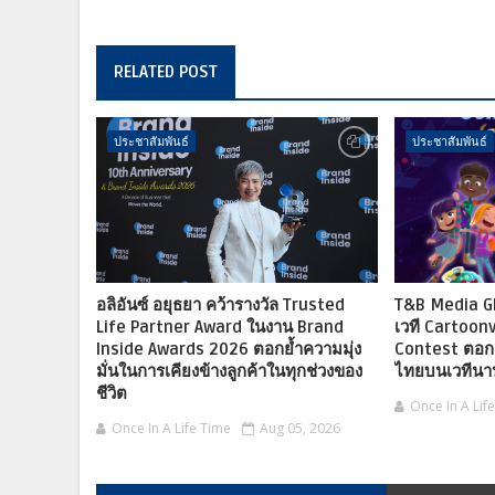
RELATED POST
ประชาสัมพันธ์
ประชาสัมพันธ์
อลิอันซ์ อยุธยา คว้ารางวัล Trusted
T&B Media Gl
Life Partner Award ในงาน Brand
เวที Cartoon
Inside Awards 2026 ตอกย้ำความมุ่ง
Contest ตอก
มั่นในการเคียงข้างลูกค้าในทุกช่วงของ
ไทยบนเวทีนาน
ชีวิต
Once In A Lif
Once In A Life Time
Aug 05, 2026