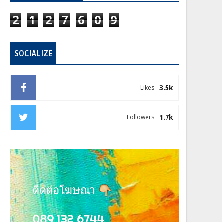
2
1
2
7
6
0
9
SOCIALIZE
3.5k
Likes
1.7k
Followers