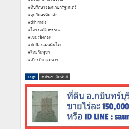
#ที่ปรึกษารองนายกรัฐมนตรี
#คุยกับดรหิมาลัย
#drhimalai
#ไตรรงค์ผิวพรรณ
#เขมรยิงก่อน
#ปกป้องแผ่นดินไทย
#ไทยกัมพูชา
#เกียรติของทหาร
Tags
# ประชาสัมพันธ์