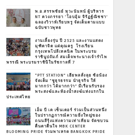
พ.อ.สรรพชัยย์ หุวะนันทน์ ผู้บริหาร
NT ควงภรรยา ‘โอบอุ้ม จิรัฏฐ์ณิชชา’
ฉลองวิวาห์เรียบหรู จัดเต็มตามแบบ
ฉบับชาวพุทธ
งานเลี้ยงรุ่น ปี 2525 และงานแสดง
มุฑิตาจิต แด่คุณครู โรงเรียน
กรุงเทพโปลีเทคนิค ในพระบรม
ราชินูปถัมภ์ สมเด็จพระนางเจ้ารำไพ
พรรณี พระบรมราชินีในรัชกาลที่ 7
“PTT STATION” เฮียพลสั่งลุย ซ้อน้อง
จัดเต็ม "ชูธุรธรรม นำธุรกิจ ให้
มากกว่า ได้มากกว่า" มีเรือนรับรอง
พระสงฆ์และห้องน้ำสงฆ์แห่งแรกใน
ประเทศไทย
เอ็ม บี เค เซ็นเตอร์ ร่วมเป็นส่วนหนึ่ง
ในปรากฏการณ์ความยิ่งใหญ่ของ
ถนนสีรุ้งแห่งความเท่าเทียม จัดขบวน
ตื่นตาตื่นใจ MBK CENTER
BLOOMING PRIDE ร่วมพาเหรด BANGKOK PRIDE