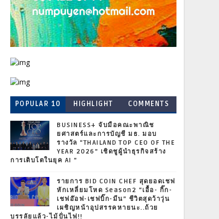
POPULAR 10
HIGHLIGHT
COMMENTS
BUSINESS+ จับมือคณะพาณิช
ยศาสตร์และการบัญชี มธ. มอบ
รางวัล “THAILAND TOP CEO OF THE
YEAR 2026” เชิดชูผู้นำธุรกิจสร้าง
การเติบโตในยุค AI ”
รายการ BID COIN CHEF สุดยอดเชฟ
หักเหลี่ยมโหด Season2 “เอื้อ- กิ๊ก-
เชฟอ๊อฟ-เชฟบิ๊ก-มีน” ชีวิตสุดว้าวุ่น
เผชิญหน้าอุปสรรคหายนะ..ถ้วย
บรรลัยแล้ว-ไม้ปั่นไฟ!!