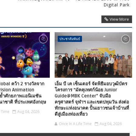
Digital Park
View More
ประชาสัมพันธ์
obal คว้า 2 รางวัลจาก
เอ็ม บี เค เซ็นเตอร์ จัดพิธีมอบวุฒิบัตร
vision Animation
โครงการ “มัคคุเทศก์น้อย Junior
ย้ำศักยภาพแอนิเมชัน
Guide@MBK Center” จับมือ
าชาติ ที่ประเทศอังกฤษ
ครุศาสตร์ จุฬาฯ และเขตปทุมวัน ส่งต่อ
ทักษะแห่งอนาคต ปั้นเยาวชนเจ้าบ้านที่
e Time
Aug 04, 2026
ดีสู่เมืองท่องเที่ยว
Once In A Life Time
Aug 04, 2026