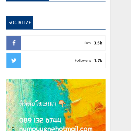
SOCIALIZE
3.5k
Likes
1.7k
Followers