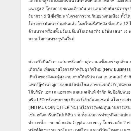
และแนวสูงไฟติ้งค์แบรนด์ เสนาคิทท์ และ เฟล็กซี่ โดยเด
แนวสูง 2 โครงการ ขณะเดียวกัน ทางเสนากับพันธมิตรธุรกิจที่
ร์มากว่า 5 ปี ซึ่งพัฒนาโครงการร่วมกันอย่างต่อเนื่อง ทั้
โครงการพัฒนาร่วมกันแล้ว โดยในครึ่งปีหลัง ที่จะเปิด 12
ล้านบาท พร้อมทั้งปรับเปลี่ยนโมเดลธุรกิจ บริษัท เสนา เ
ขยายโอกาสทางธุรกิจใหม่
ช่วงครึ่งปีหลังทางเสนาพร้อมก้าวสู่ความแข็งแกร่งทุกด้าน 
เดียวกัน เพื่อขยายโอกาสสำหรับธุรกิจใหม่ (New Business
เติบโตของสังคมผู้สูงอายุ ภายใต้บริษัท เอส เจ เฮลแคร์ จำ
แพทย์ผู้ชำนาญการลุยเนิร์สซิ่งโฮม สาขาแรกที่จรัญสนิทวง
ใต้บริษัท เอส เค แอสเสท แมแนจเม้นท์ จำกัด จับมือกับพันธ
หรือ LEO พร้อมขยายธุรกิจแวร์เฮ้าส์และเซลฟ์ สโตเรจอย่างต
(INITIAL COIN OFFERING) หรือการระดมทุนผ่านการเสนอขาย
เช่น อสังหาริมทรัพย์ ที่ดิน รวมทั้งแผนการทำธุรกิจมาแปลง
ทำการซื้อ – ขายด้วยเงิน Cryptocurrency โดยร่วมกับ 2 พาร์
ทรัสต์อิสระรายแรกในประเทศไทย และบริษัท ไอคอน เฟรมเวิร์