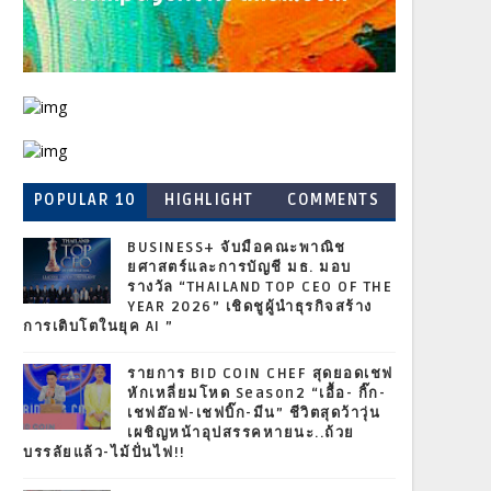
POPULAR 10
HIGHLIGHT
COMMENTS
BUSINESS+ จับมือคณะพาณิช
ยศาสตร์และการบัญชี มธ. มอบ
รางวัล “THAILAND TOP CEO OF THE
YEAR 2026” เชิดชูผู้นำธุรกิจสร้าง
การเติบโตในยุค AI ”
รายการ BID COIN CHEF สุดยอดเชฟ
หักเหลี่ยมโหด Season2 “เอื้อ- กิ๊ก-
เชฟอ๊อฟ-เชฟบิ๊ก-มีน” ชีวิตสุดว้าวุ่น
เผชิญหน้าอุปสรรคหายนะ..ถ้วย
บรรลัยแล้ว-ไม้ปั่นไฟ!!