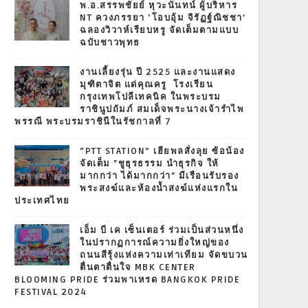
พ.อ.สรรพชัยย์ หุวะนันทน์ ผู้บริหาร
NT ควงภรรยา ‘โอบอุ้ม จิรัฏฐ์ณิชชา’
ฉลองวิวาห์เรียบหรู จัดเต็มตามแบบ
ฉบับชาวพุทธ
งานเลี้ยงรุ่น ปี 2525 และงานแสดง
มุฑิตาจิต แด่คุณครู โรงเรียน
กรุงเทพโปลีเทคนิค ในพระบรม
ราชินูปถัมภ์ สมเด็จพระนางเจ้ารำไพ
พรรณี พระบรมราชินีในรัชกาลที่ 7
“PTT STATION” เฮียพลสั่งลุย ซ้อน้อง
จัดเต็ม "ชูธุรธรรม นำธุรกิจ ให้
มากกว่า ได้มากกว่า" มีเรือนรับรอง
พระสงฆ์และห้องน้ำสงฆ์แห่งแรกใน
ประเทศไทย
เอ็ม บี เค เซ็นเตอร์ ร่วมเป็นส่วนหนึ่ง
ในปรากฏการณ์ความยิ่งใหญ่ของ
ถนนสีรุ้งแห่งความเท่าเทียม จัดขบวน
ตื่นตาตื่นใจ MBK CENTER
BLOOMING PRIDE ร่วมพาเหรด BANGKOK PRIDE
FESTIVAL 2024