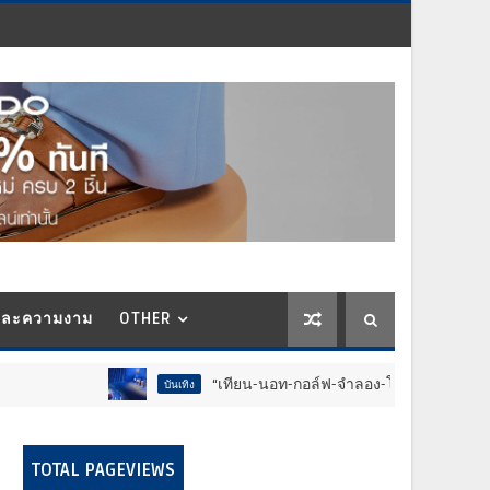
และความงาม
OTHER
“เทียน-นอท-กอล์ฟ-จำลอง-โฟล์ค” ร้องจ๊าก!! อุปกรณ์ม่ว
บันเทิง
TOTAL PAGEVIEWS