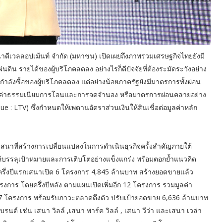
นาดีเวลลอปเม้นท์ จำกัด (มหาชน) เปิดเผยถึงภาพรวมเศรษฐกิจไทยยังมี
ดิน รายได้ของผู้บริโภคลดลง อย่างไรก็ดีปัจจัยที่ต้องระมัดระวังอย่าง
กำลังซื้อของผู้บริโภคลดลง แต่อย่างน้อยภาครัฐยังมีมาตรการทั้งผ่อน
นค่าธรรมเนียมการโอนและการจดจำนอง หรือมาตรการผ่อนคลายอย่าง
lue : LTV) ซึ่งกำหนดให้เพดานอัตราส่วนเงินให้สินเชื่อต่อมูลค่าหลัก
สนาที่สร้างการเปลี่ยนแปลงในการดำเนินธุรกิจครั้งสำคัญภายใต้
ื่อให้บรรลุเป้าหมายและการเติบโตอย่างแข็งแกร่ง พร้อมตอกย้ำแนวคิด
งครึ่งปีแรกเสนาเปิด 6 โครงการ 4,845 ล้านบาท สร้างยอดขายแล้ว
การ โดยครึ่งปีหลัง ตามแผนเปิดเพิ่มอีก 12 โครงการ รวมมูลค่า
 โครงการ พร้อมรับภาวะตลาดตึงตัว ปรับเป้ายอดขาย 6,636 ล้านบาท
ด์ เช่น เสนา วิลล์ ,เสนา พาร์ค วิลล์ , เสนา วีว่า และเสนา เวล่า