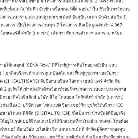
ือนสิงหาคมเริ่มเปิดขาย 4 โครงการ แบ่งเป็นแนวราบ 2 โครงการและ
แข็งแกร่ง “ฮันคิว ฮันชิน พร็อพเพอร์ตี้ส์ คอร์ป” นั้น ซึ่งเป็นพาร์ทเนอ
งโครงการแนวราบและแนวสูงทุกเซกเม้นท์ ปัจจุบัน เสนา ฮันคิว ฮันชิน มี
 โครงการ เป็นโครงการร่วนทุน 7 โครงการ คิดเป็นมูลค่ากว่า 4,067
จ พร็อพเพอร์ตี้ จำกัด (มหาชน) เน้นการพัฒนาอสังหาฯ แนวราบ พร้อม
ภายใต้กลยุทธ์ “SENA Next” มิติใหม่สู่การเติบโตอย่างยั่งยืน ขณะ
) 1.ธุรกิจบริการด้านการดูแลป้องกัน และฟื้นฟูสุขภาพ รองรับการ
กัด (SJ HEALTHCARE) จับมือกับ บริษัท ไอลดา เฮลธ์ แคร์ จำกัด ทีม
ศ์ 2.ธุรกิจให้เช่าคลังสินค้าพร้อมช่วยบริหารจัดการแบบครบวงจรภาย
มิตรธุรกิจโลจิสติกส์ บริษัท ลีโอ โกลบอล โลจิสติกส์ จำกัด (มหาชน)
่อเนื่อง 3. บริษัท เอส ไฟแนนซ์เชียล เซอร์วิส ธุรกิจให้บริการ ICO
โทเคนดิจิทัล (DIGITAL TOKEN) ซึ่งเป็นการนำทรัพย์ที่มีอยู่จริง
ให้อยู่ในรูปแบบดิจิทัลและเปิดให้นักลงทุนที่สนใจเข้ามาลงทุน โดยต้อง
ทเนอร์ คือ บริษัท เอไอเอ็ม รีท แมนเนจเม้นท์ จำกัด ผู้จัดการกองทุน
ค จำกัด 4.บริษัท เดอะ เซอร์วิส เรสซิเด้นท์ ดำเนินธุรกิจเพื่อเช่าและ