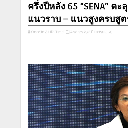
ครึ่งปีหลัง 65 “SENA” ตะ
แนวราบ – แนวสูงครบสูต
Once In A Life Time
4 years ago
การตลาด,