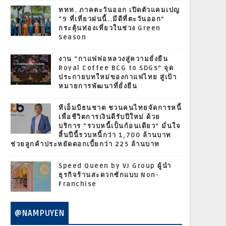
ททท. ภาคตะวันออก เปิดตัวแคมเปญ
“9 ที่เที่ยวฝนนี้…มีดีที่ตะวันออก”
กระตุ้นท่องเที่ยวในช่วง Green
Season
งาน “กาแฟพ่อหลวงสู่ความยั่งยืน
Royal Coffee BCG to SDGs” จุด
ประกายบทใหม่ของกาแฟไทย สู่เป้า
หมายการพัฒนาที่ยั่งยืน
ทีเอ็มบีธนชาต ชวนคนไทยจัดการหนี้
เพื่อชีวิตการเงินดีรับปีใหม่ ด้วย
บริการ “รวบหนี้เป็นก้อนเดียว” มั่นใจ
สิ้นปีนี้รวบหนี้กว่า 1,700 ล้านบาท
ช่วยลูกค้าประหยัดดอกเบี้ยกว่า 225 ล้านบาท
Speed Queen by VJ Group ผู้นำ
ธุรกิจร้านสะดวกซักแบบ Non-
Franchise
@NAMPUYEN