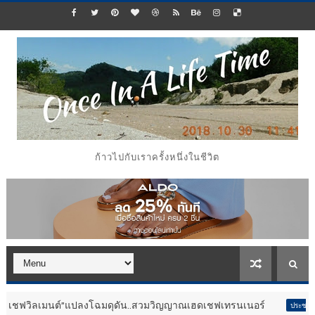
ก้าวไปกับเราครั้งหนึ่งในชีวิต
โฉมดุดัน..สวมวิญญาณเฮดเชฟเทรนเนอร์
อลิอันซ์ อยุธยา ค
ประชาสัมพันธ์