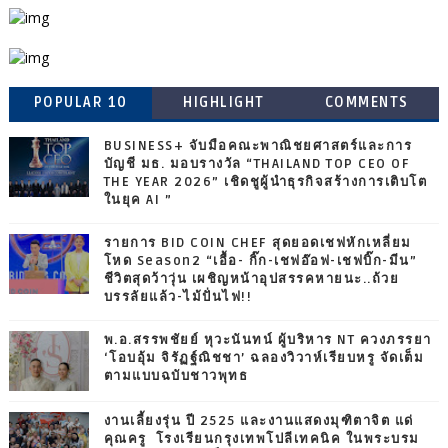
POPULAR 10
HIGHLIGHT
COMMENTS
BUSINESS+ จับมือคณะพาณิชยศาสตร์และการ
บัญชี มธ. มอบรางวัล “THAILAND TOP CEO OF
THE YEAR 2026” เชิดชูผู้นำธุรกิจสร้างการเติบโต
ในยุค AI ”
รายการ BID COIN CHEF สุดยอดเชฟหักเหลี่ยม
โหด Season2 “เอื้อ- กิ๊ก-เชฟอ๊อฟ-เชฟบิ๊ก-มีน”
ชีวิตสุดว้าวุ่น เผชิญหน้าอุปสรรคหายนะ..ถ้วย
บรรลัยแล้ว-ไม้ปั่นไฟ!!
พ.อ.สรรพชัยย์ หุวะนันทน์ ผู้บริหาร NT ควงภรรยา
‘โอบอุ้ม จิรัฏฐ์ณิชชา’ ฉลองวิวาห์เรียบหรู จัดเต็ม
ตามแบบฉบับชาวพุทธ
งานเลี้ยงรุ่น ปี 2525 และงานแสดงมุฑิตาจิต แด่
คุณครู โรงเรียนกรุงเทพโปลีเทคนิค ในพระบรม