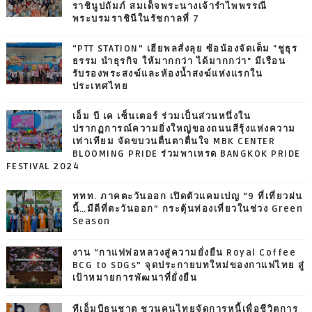
ราชินูปถัมภ์ สมเด็จพระนางเจ้ารำไพพรรณี
พระบรมราชินีในรัชกาลที่ 7
“PTT STATION” เฮียพลสั่งลุย ซ้อน้องจัดเต็ม "ชูธุร
ธรรม นำธุรกิจ ให้มากกว่า ได้มากกว่า" มีเรือน
รับรองพระสงฆ์และห้องน้ำสงฆ์แห่งแรกใน
ประเทศไทย
เอ็ม บี เค เซ็นเตอร์ ร่วมเป็นส่วนหนึ่งใน
ปรากฏการณ์ความยิ่งใหญ่ของถนนสีรุ้งแห่งความ
เท่าเทียม จัดขบวนตื่นตาตื่นใจ MBK CENTER
BLOOMING PRIDE ร่วมพาเหรด BANGKOK PRIDE
FESTIVAL 2024
ททท. ภาคตะวันออก เปิดตัวแคมเปญ “9 ที่เที่ยวฝน
นี้…มีดีที่ตะวันออก” กระตุ้นท่องเที่ยวในช่วง Green
Season
งาน “กาแฟพ่อหลวงสู่ความยั่งยืน Royal Coffee
BCG to SDGs” จุดประกายบทใหม่ของกาแฟไทย สู่
เป้าหมายการพัฒนาที่ยั่งยืน
ทีเอ็มบีธนชาต ชวนคนไทยจัดการหนี้เพื่อชีวิตการ