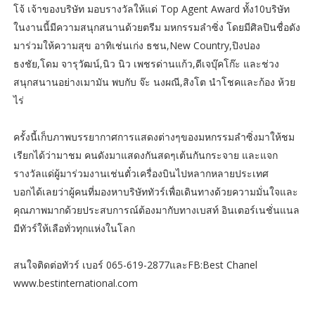
โจ้ เจ้าของบริษัท มอบรางวัลให้แด่ Top Agent Award ทั้ง10บริษัท
ในงานนี้มีความสนุกสนานด้วยตรีม มหกรรมลำซิ่ง โดยมีศิลปินชื่อดัง
มาร่วมให้ความสุข อาทิเช่นเก่ง ธชน,New Country,ปิงปอง
ธงชัย,โดม จารุวัฒน์,นิว นิว เพชรด่านแก้ว,ดีเจบุ๊คโก๊ะ และช่วง
สนุกสนานอย่างเมามัน พบกับ จ๊ะ นงผณี,สิงโต นำโชคและก้อง ห้วย
ไร่
ครั้งนี้เก็บภาพบรรยากาศการแสดงต่างๆของมหกรรมลำซิ่งมาให้ชม
เรียกได้ว่ามาชม คนดังมาแสดงกันสดๆเต้นกันกระจาย และแจก
รางวัลแด่ผู้มาร่วมงานเช่นตั๋วเครื่องบินไปหลากหลายประเทศ
บอกได้เลยว่าผู้คนที่มองหาบริษัททัวร์เพื่อเดินทางด้วยความมั่นใจและ
คุณภาพมากด้วยประสบการณ์ต้องมากับทางเบสท์ อินเตอร์เนชั่นแนล
มีทัวร์ให้เลือทั่วทุกแห่งในโลก
สนใจติดต่อทัวร์ เบอร์ 065-619-2877และFB:Best Chanel
www.bestinternational.com