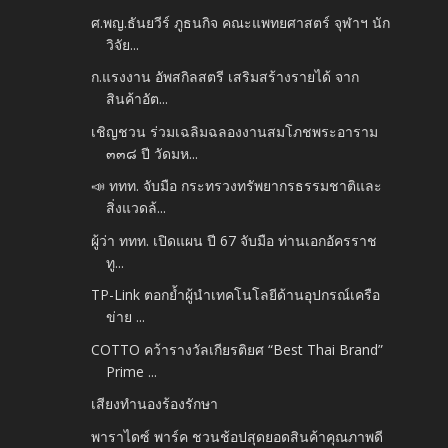
ศ.พญ.ธันยวีร์ ภูธนกิจ คณะแพทยศาสตร์ จุฬาฯ นัก
วิจัย...
ก.แรงงาน อัพสกิลสตรี เสริมสร้างรายได้ จาก
สินค้าอัต...
เชิญชวน ร่วมเฉลิมฉลองงานสมโภชพระอาราม
๓๓๘ ปี วัดมห...
📣 ททท. จับมือ กระทรวงทรัพยากรธรรมชาติและ
สิ่งแวดล้...
ผู้ว่า ททท. เปิดแผน ปี 67 จับมือ ท่านเอกอัครราช
ทู...
TP-Link ตอกย้ำผู้นำเทคโนโลยีด้านอุปกรณ์เครือ
ข่าย ...
COTTO คว้ารางวัลเกียรติยศ “Best Thai Brand”
Prime ...
เสียงทำนองร้องรักษา
พาราไดซ์ พาร์ค ชวนช้อปสุดยอดสินค้าคุณภาพดี