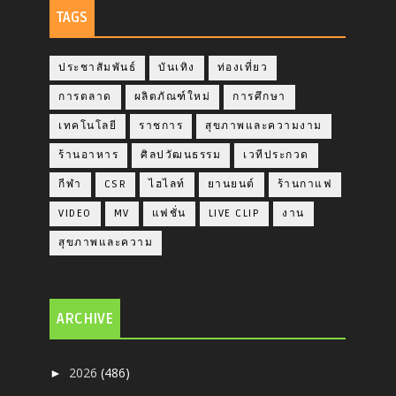
TAGS
ประชาสัมพันธ์
บันเทิง
ท่องเที่ยว
การตลาด
ผลิตภัณฑ์ใหม่
การศึกษา
เทคโนโลยี
ราชการ
สุขภาพและความงาม
ร้านอาหาร
ศิลปวัฒนธรรม
เวทีประกวด
กีฬา
CSR
ไฮไลท์
ยานยนต์
ร้านกาแฟ
VIDEO
MV
แฟชั่น
LIVE CLIP
งาน
สุขภาพและความ
ARCHIVE
2026
(486)
►