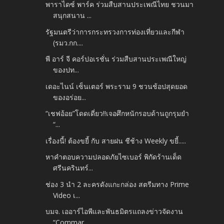
พาราไดซ์ พาร์ค ร่วมสืบสานประเพณีไทย ชวนมา
สนุกสนาน ...
รัฐมนตรีว่าการกระทรวงการท่องเที่ยวและกีฬา
(รมว.กก....
พี อาร์ จี คอร์ปอเรชั่น ร่วมสืบสานประเพณีใหญ่
ของปท...
เดอะไนน์ เซ็นเตอร์ พระราม 9 ชวนช้อปสุดยอด
ของอร่อย...
“เชฟอ้อย”โดดเดี่ยว!!เจอศึกหนักรอบด้านถูกรุมยำ
“...
เรื่องนี้! ต้องขยี้ กับ สายฝน ชีช้าง Weekly ขยี้.....
หาคำตอบความปลอดภัยไซเบอร์ พิกัดร้านเด็ด
ศรีนครินทร์...
ช่อง 3 นำ 2 ละครดังแกะกล่อง สตรีมทาง Prime
Video เ...
บมจ. เออาร์ไอพีและพันธมิตรแถลงข่าวจัดงาน
“Commar...