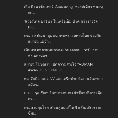
เอ็ม บี เค เซ็นเตอร์ ส่งแคมเปญ “พอยท์เดียว ชนะทุ
กด...
ริเวอร์เดล มารีน่า ในเครือเอ็ม บี เค คว้ารางวัล
PR...
กรมการพัฒนาชุมชน กระทรวงมหาดไทย ร่วมกับ
สมาคมแม่บ้า...
เฟ้นหาเชฟตัวแทนภาคตะวันออกกับ Chef Fest
ฟังเพลงหลา...
สมาคมโฆษณาฯ เปิดความสำเร็จ “ADMAN
AWARDS & SYMPOSI...
พม. จับมือ กต. UNV และเครือข่าย จัดงานวันอาสา
สมัคร...
PDPC รุดเรียกบริษัทประกันภัยเข้าชี้แจงถึงการคุ้ม
คร...
กรมควบคุมโรค เตือนสูบบุหรี่ไฟฟ้าเสี่ยงเกิดภาวะ
ซึมเ...