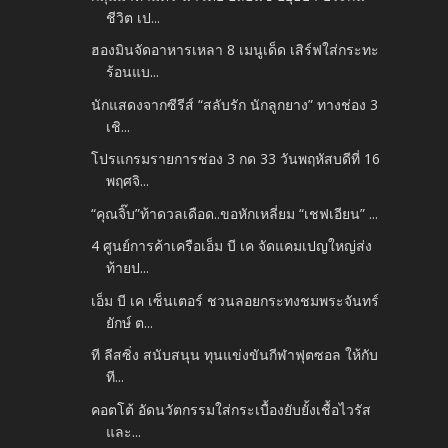
ชีวิต เป...
ฮองมินจัดอาหารเหลา 8 เมนูเด็ด เสิร์ฟใส่กระทะ
ร้อนแบ...
นักแสดงจากซีรีส์ “สลับรัก นักลูกยาง” ทางช่อง 3
เชิ...
โปรแกรมรายการช่อง 3 กด 33 วันพฤหัสบดีที่ 16
พฤศจิ...
“คุณจิ๊บ”ท้าดวลเดือด..ขอหักเหลี่ยม “เชฟเอียน” ...
4 ศูนย์การค้าเครือเอ็ม บี เค จัดแคมเปญใหญ่ส่ง
ท้ายป...
เอ็ม บี เค เซ็นเตอร์ ชวนลอยกระทงชมพระจันทร์
ยักษ์ ต...
ที ลีสซิ่ง สนับสนุน ทุนแข่งขันกีฬาฟุตซอล ให้กับ
ที...
คอตโต้ อัดนวัตกรรมใส่กระเบื้องยับยั้งเชื้อไวรัส
และ...