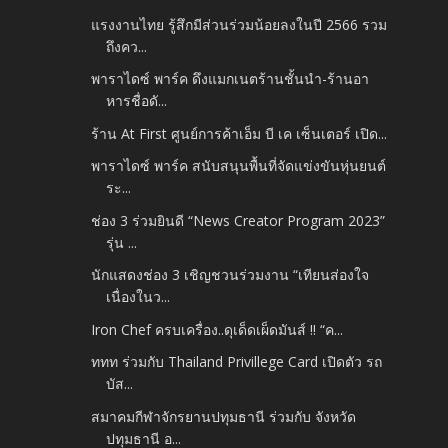
แรงงานไทย รู้สึกมีส่วนร่วมน้อยลงในปี 2566 รวม
ถึงคว...
พาราไดซ์ พาร์ค ดึงแมกเนตร้านชั้นนำ-ร้านอา
หารชื่อดั...
ร้าน At First ศูนย์การค้าเอ็ม บี เค เซ็นเตอร์ เปิด...
พาราไดซ์ พาร์ค สนับสนุนพื้นที่จัดแข่งขันหุ่นยนต์
ระ...
ช่อง 3 ร่วมยินดี “News Creator Program 2023”
รุ่น ...
นักแสดงช่อง 3 เชิญชวนร่วมงาน “เทียนส่องใจ
เนื่องในว...
Iron Chef ครบเครื่อง..ดุเด็ดเผ็ดมันส์ !! “ค...
ททท ร่วมกับ Thailand Privillege Card เปิดตัว รถ
บัส...
สมาคมกีฬาจักรยานปทุมธานี ร่วมกับ จังหวัด
ปทุมธานี อ...