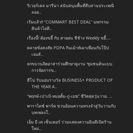
ริเวอร์เดล มารีน่า สนับสนุนพื้นที่สืบสานประเพณี
ลอย...
เริ่มแล้ว!! “COMMART BEST DEAL” มหกรรม
สินค้าไอที...
เรื่องนี้! ต้องขยี้ กับ สายฝน ชีช้าง Weekly ขยี้.....
คลายข้อสงสัย PDPA กินเม้าท์เผาเพื่อนกับโป๊ป
เจมส์...
ยกขบวนจิตอาสาร่วมศึกษาดูงาน ‘ชุมชนต้นแบบ
การจัดการข...
ฮีโน่ รับมอบรางวัล BUSINESS+ PRODUCT OF
THE YEAR A...
“พฤกษ์-เป่าเป้-หมอตั้ม-ภู-เมฆ” ชีวิตสุดวุ่นวาย.. ...
พาราไดซ์ พาร์ค ชวนย้อนความทรงจำสู่วันวานกับ
บทเพลงใ...
เอ็ม บี เค เซ็นเตอร์ ร่วมแสดงความยินดีเปิดร้าน
ใหม่...