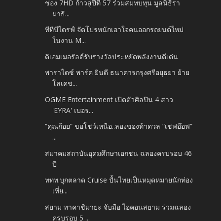
ช่อง 7HD ก้าวสู่ปีที่ 57 ร่วมสมทบทุน มูลนิธิรา
มาธิ...
ทีทีบีไดรฟ์ จัดโปรหนักเอาใจคนออกรถยนต์ใหม่
ในงาน M...
ดิเอมเมอรัลด์รับรางวัลประหยัดพลังงานดีเด่น
พาราไดซ์ พาร์ค ยินดี ธนาคารกรุงศรีอยุธยา ย้าย
โลเคช...
OGME Entertainment เปิดตัวศิลปิน 4 สาว
'EYRA' เบอร...
“คุณก้อย” ขอโชว์เหนือ..ลองของท้าดวล “เชฟอ๊อฟ”
...
สมาคมสถาบันอุดมศึกษาเอกชน ฉลองครบรอบ 46
ปี
ททท.บุกตลาด Cruise ปั้นไทยเป็นหมุดหมายนักท่อง
เที่ย...
สยาม ทาคาชิมายะ จับมือ ไอคอนสยาม ร่วมฉลอง
ครบรอบ 5 ...