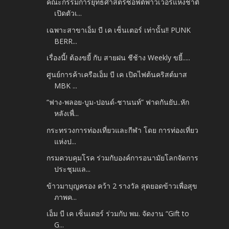
คณะกรรมการยุทธศาสตร์ซอฟต์พาวเวอร์แห่งชาติ
เปิดตัวเ...
เฉพาะสาขาเอ็ม บี เค เซ็นเตอร์ เท่านั้น!! PUNK
BERR...
เรื่องนี้! ต้องขยี้ กับ สายฝน ชีช้าง Weekly ขยี้.....
ศูนย์การค้าเครือเอ็ม บี เค เปิดไฟต้นคริสต์มาส
MBK ...
“ฟาง-พลอย-บูม-ปอนด์-ชานนท์” ฟาดกันยับ..หัก
หลังเพื่...
กระทรวงการท่องเที่ยวและกีฬา โดย การท่องเที่ยว
แห่งป...
กรมควบคุมโรค ร่วมกับองค์การอนามัยโลกจัดการ
ประชุมแล...
ข้าวมาบุญครอง คว้า 2 รางวัล สุดยอดข้าวเพื่อสุข
ภาพค...
เอ็ม บี เค เซ็นเตอร์ ร่วมกับ พม. จัดงาน “Gift to
G...