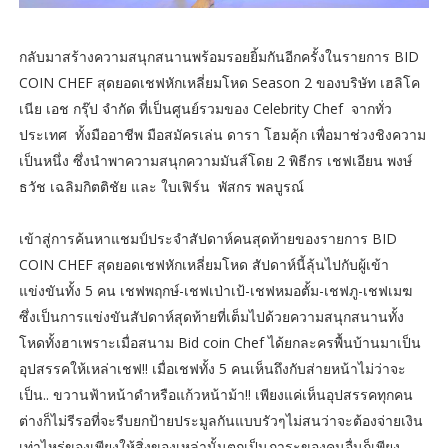
กลับมาสร้างความสนุกสนานพร้อมรอยยิ้มกันอีกครั้งในรายการ BID
COIN CHEF สุดยอดเชฟหักเหลี่ยมโหด Season 2 ของบริษัท เฮลิโค
เนีย เอช กรุ๊ป จำกัด ที่เป็นศูนย์รวมของ Celebrity Chef จากทั่ว
ประเทศ ทั้งมืออาชีพ มือสมัครเล่น ดารา โฮมคุ้ก เพื่อมาช่วงชิงความ
เป็นหนึ่ง ซึ่งนำพาความสนุกความมันส์โดย 2 พิธีกร เชฟเอียน พงษ์
ธวัช เฉลิมกิตติชัย และ ใบเฟิร์น พัสกร พลบูรณ์
เข้าสู่การค้นหาแชมป์ประจำสัปดาห์คนสุดท้ายของรายการ BID
COIN CHEF สุดยอดเชฟหักเหลี่ยมโหด สัปดาห์นี้ลุ้นไปกับผู้เข้า
แข่งขันทั้ง 5 คน เชฟพฤกษ์-เชฟเป่าเป้-เชฟหมอตั้ม-เชฟภู-เชฟเมฆ
ซึ่งเป็นการแข่งขันสัปดาห์สุดท้ายที่เต็มไปด้วยความสนุกสนานทั้ง
โหดทั้งฮาเพราะเมื่อสนาม Bid coin Chef ได้ยกละครพื้นบ้านมาเป็น
อุปสรรคให้เหล่าเชฟ!! เมื่อเชฟทั้ง 5 คนเห็นถึงกับส่ายหน้าไม่ว่าจะ
เป็น.. ขวานฟ้าหน้าดำหรือแก้วหน้าม้า!! เพียงแค่เห็นอุปสรรคทุกคน
ต่างก็ไม่รีรอที่จะรีบยกป้ายประมูลกันแบบรัวๆไม่สนว่าจะต้องจ่ายเงิน
เท่าไหร่ของเพียงให้สิ่งของเหล่านั้นตกเป็นภาระของคนอื่นก็เพียง