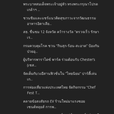
พระบาทสมเด็จพระเจ้าอยู่หัว ทรงพระกรุณาโปรด
เกล้าฯ ...
ชวนชิมและแชร์แนวคิดสุขภาวะจากวัฒนธรรม
อาหารอิตาเลีย...
สธ. ชื่นชม 12 จังหวัด คว้ารางวัล “ตรวจเร็ว รักษา
เร...
กรมควบคุมโรค ชวน “กินสุก-ร้อน-สะอาด” ป้องกัน
ป่วยอุ...
ผู้บริหารพาราไดซ์ พาร์ค ร่วมต้อนรับ Chester’s
(เชส...
จัดเต็มกับวงอีสานฟิวชั่นใน “ไทยนิยม” ปาร์ตี้เล่น
เก...
การท่องเที่ยวแห่งประเทศไทย จัดกิจกรรม “Chef
Fest T...
คลายข้อสงสัยรถ EV ร้านใหม่มาแรงซอย
เซนต์หลุยส์ การพ...