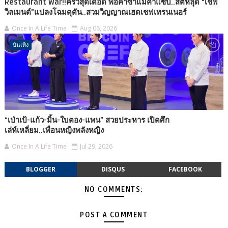
Restaurant War!!ครัวสุดเดือด พ่อค้าซ่าแม่ค้าแซ่บ..สติหลุด “เชฟ
วิลเมนต์”แปลงโฉมดุดัน..สวมวิญญาณเฮดเชฟเทรนเนอร์
Once In A Life Time
Aug 06, 2026
บันเทิง
“เป่าเป้-แก้ว-มิ้น-ใบตอง-แพน” สวยประหาร เปิดศึก
เล่ห์เหลี่ยม..เพื่อนหญิงพลังหญิง
Once In A Life Time
Jul 29, 2026
BLOGGER
DISQUS
FACEBOOK
NO COMMENTS:
POST A COMMENT