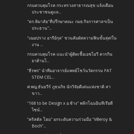
กรมควบคุมโรค กระทรวงสาธารณสุข แจ้งเตือน
ประชาชนดูแล...
"ดร.หิมาลัย"ที่ปรึกษาคณะ กมธ.กิจการศาลฯเป็น
ประธาน"...
“เฌอปราง อารีย์กุล” ชวนสัมผัสความฟินขั้นสุด!ใน
งาน ...
กรมควบคุมโรค แนะนำผู้ติดเชื้อเอชไอวี ควรกิน
ยาต้านไ...
“ธีรพร” นำทีมอาจารย์แพทย์โชว์นวัตกรรม FAT
STEM CEL...
ศ.พญ.ธันยวีร์ ภูธนกิจ นักวิจัยดีเด่นแห่งชาติ สา
ขาว...
“168 to be Design x อ.ช้าง” พลิกโฉมอินทีเรียดี
ไซน์...
“คริสตัล โฮม” ยกระดับความร่วมมือ “Villeroy &
Boch”...