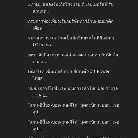
27 พ.ย. ฉลองวันเกิดโรงแรม ดิ เอมเมอรัลด์ รับ
ส่วนลด...
กรมการท่องเที่ยวเรียกบริษัททัวร์อ้วนผอมมาตัก
เตือน ...
รมว.สุดาวรรณ ร่วมเป็นสักขีพยานในพิธีลงนาม
LOI ระหว...
ททท. จับมือ เกรท วอลล์ มอเตอร์ ลงนามบันทึกข้อ
ตกลง ...
เอ็ม บี เค เซ็นเตอร์ ส่ง 3 อีเวนต์ Soft Power
ไทยส...
บมจ. เออาร์ไอพี และ ม.หอการค้าไทย มอบรางวัล
THAIL...
“แมน-อิน็อค-บอย-เตย-จีโน่” สุดสะบักสะบอม!! เจอ
อุป...
“แมน-อิน็อค-บอย-เตย-จีโน่” สุดสะบักสะบอม!! เจอ
อุป...