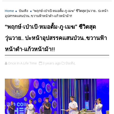
Home
บันเทิง
“พฤกษ์-เป่าเป้-หมอตั้ม-ภู-เมฆ” ชีวิตสุดวุ่นวาย.. ปะหน้า
อุปสรรคแสนป่วน..ขวานฟ้าหน้าดำ-แก้วหน้าม้า!!
“พฤกษ์-เป่าเป้-หมอตั้ม-ภู-เมฆ” ชีวิตสุด
วุ่นวาย.. ปะหน้าอุปสรรคแสนป่วน..ขวานฟ้า
หน้าดำ-แก้วหน้าม้า!!
Once In A Life Time
3 years ago
บันเทิง,