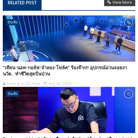
View More
RELATED POST
บันเทิง
“เทียน-นอท-กอล์ฟ-จำลอง-โฟล์ค” ร้องจ๊าก!! อุปกรณ์ม่วนจอยงา
นวัด.. ทำชีวิตสุดปั่นป่วน
Once In A Life Time
Aug 06, 2026
บันเทิง