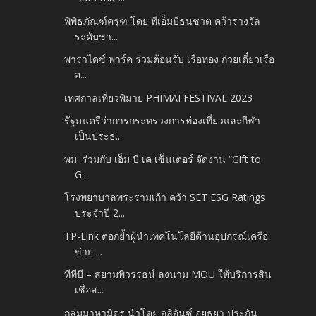
พิพิธภัณฑ์ครุฑ โดย ทีเอ็มบีธนชาต คว้ารางวัล
ระดับชา...
พาราไดซ์ พาร์ค ร่วมต้อนรับ เรือทอง ก๋วยเตี๋ยวเรือ
อ...
เทศกาลเที่ยวพิมาย PHIMAI FESTIVAL 2023
รัฐมนตรีว่าการกระทรวงการท่องเที่ยวและกีฬา
เป็นประธ...
พม. ร่วมกับ เอ็ม บี เค เซ็นเตอร์ จัดงาน “Gift to
G...
โรงพยาบาลพระรามเก้า คว้า SET ESG Ratings
ประจำปี 2...
TP-Link ตอกย้ำผู้นำเทคโนโลยีด้านอุปกรณ์เครือ
ข่าย ...
ทีทีบี – สยามพิวรรธน์ ลงนาม MOU ให้บริการสิน
เชื่อส...
กลุ่มมาหามิตร นำโดย อลิอันซ์ อยุธยา ประกัน