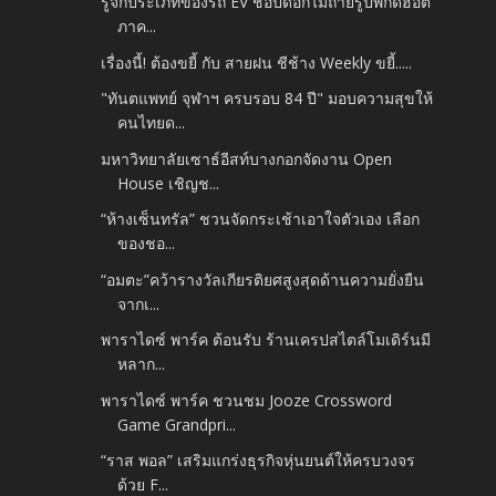
รู้จักประเภทของรถ EV ช้อปดอกไม้ถ่ายรูปพิกัดฮอต
ภาค...
เรื่องนี้! ต้องขยี้ กับ สายฝน ชีช้าง Weekly ขยี้.....
"ทันตแพทย์ จุฬาฯ ครบรอบ 84 ปี" มอบความสุขให้
คนไทยด...
มหาวิทยาลัยเซาธ์อีสท์บางกอกจัดงาน Open
House เชิญช...
“ห้างเซ็นทรัล” ชวนจัดกระเช้าเอาใจตัวเอง เลือก
ของชอ...
“อมตะ”คว้ารางวัลเกียรติยศสูงสุดด้านความยั่งยืน
จากเ...
พาราไดซ์ พาร์ค ต้อนรับ ร้านเครปสไตล์โมเดิร์นมี
หลาก...
พาราไดซ์ พาร์ค ชวนชม Jooze Crossword
Game Grandpri...
“ราส พอล” เสริมแกร่งธุรกิจหุ่นยนต์ให้ครบวงจร
ด้วย F...