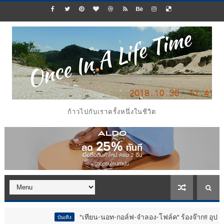
ก้าวไปกับเราครั้งหนึ่งในชีวิต
“เทียน-นอท-กอล์ฟ-จำลอง-โฟล์ค” ร้องจ๊าก!! อุปกรณ์ม่วนจอยงานว
บันเทิง