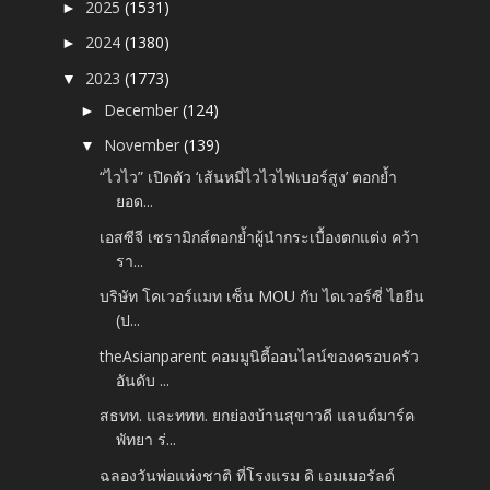
2025
(1531)
►
2024
(1380)
►
2023
(1773)
▼
December
(124)
►
November
(139)
▼
“ไวไว” เปิดตัว ‘เส้นหมี่ไวไวไฟเบอร์สูง’ ตอกย้ำ
ยอด...
เอสซีจี เซรามิกส์ตอกย้ำผู้นำกระเบื้องตกแต่ง คว้า
รา...
บริษัท โคเวอร์แมท เซ็น MOU กับ ไดเวอร์ซี่ ไฮยีน
(ป...
theAsianparent คอมมูนิตี้ออนไลน์ของครอบครัว
อันดับ ...
สธทท. และททท. ยกย่องบ้านสุขาวดี แลนด์มาร์ค
พัทยา ร่...
ฉลองวันพ่อแห่งชาติ ที่โรงแรม ดิ เอมเมอรัลด์