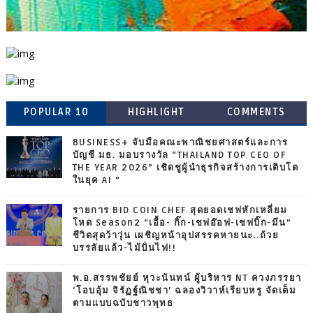
POPULAR 10
HIGHLIGHT
COMMENTS
BUSINESS+ จับมือคณะพาณิชยศาสตร์และการ
บัญชี มธ. มอบรางวัล “THAILAND TOP CEO OF
THE YEAR 2026” เชิดชูผู้นำธุรกิจสร้างการเติบโต
ในยุค AI ”
รายการ BID COIN CHEF สุดยอดเชฟหักเหลี่ยม
โหด Season2 “เอื้อ- กิ๊ก-เชฟอ๊อฟ-เชฟบิ๊ก-มีน”
ชีวิตสุดว้าวุ่น เผชิญหน้าอุปสรรคหายนะ..ถ้วย
บรรลัยแล้ว-ไม้ปั่นไฟ!!
พ.อ.สรรพชัยย์ หุวะนันทน์ ผู้บริหาร NT ควงภรรยา
‘โอบอุ้ม จิรัฏฐ์ณิชชา’ ฉลองวิวาห์เรียบหรู จัดเต็ม
ตามแบบฉบับชาวพุทธ