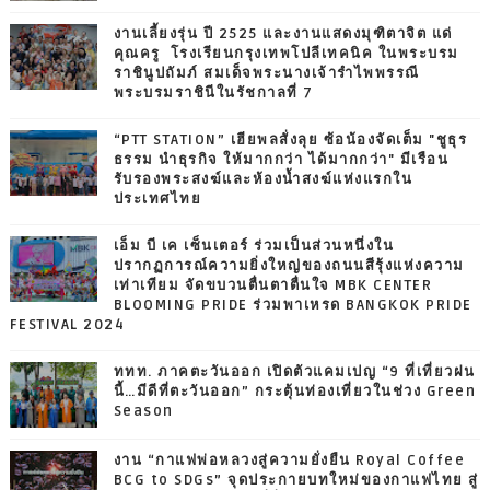
งานเลี้ยงรุ่น ปี 2525 และงานแสดงมุฑิตาจิต แด่
คุณครู โรงเรียนกรุงเทพโปลีเทคนิค ในพระบรม
ราชินูปถัมภ์ สมเด็จพระนางเจ้ารำไพพรรณี
พระบรมราชินีในรัชกาลที่ 7
“PTT STATION” เฮียพลสั่งลุย ซ้อน้องจัดเต็ม "ชูธุร
ธรรม นำธุรกิจ ให้มากกว่า ได้มากกว่า" มีเรือน
รับรองพระสงฆ์และห้องน้ำสงฆ์แห่งแรกใน
ประเทศไทย
เอ็ม บี เค เซ็นเตอร์ ร่วมเป็นส่วนหนึ่งใน
ปรากฏการณ์ความยิ่งใหญ่ของถนนสีรุ้งแห่งความ
เท่าเทียม จัดขบวนตื่นตาตื่นใจ MBK CENTER
BLOOMING PRIDE ร่วมพาเหรด BANGKOK PRIDE
FESTIVAL 2024
ททท. ภาคตะวันออก เปิดตัวแคมเปญ “9 ที่เที่ยวฝน
นี้…มีดีที่ตะวันออก” กระตุ้นท่องเที่ยวในช่วง Green
Season
งาน “กาแฟพ่อหลวงสู่ความยั่งยืน Royal Coffee
BCG to SDGs” จุดประกายบทใหม่ของกาแฟไทย สู่