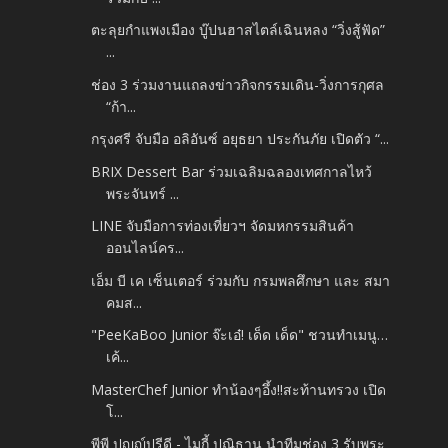
ตะลุยกำแพงเมือง บู๊ปนฮาสไตล์เฉินหลง “วิ่งสู้ฟัด”
...
ช่อง 3 ร่วมงานแถลงข่าวกิจกรรมเดิน-วิ่งการกุศล
“ก้า...
กรุงศรี จับมือ อลิอันซ์ อยุธยา ประกันภัย เปิดตัว “...
BRIX Dessert Bar ร่วมเฉลิมฉลองเทศกาลไหว้
พระจันทร์ ...
LINE จับมือการท่องเที่ยวฯ จัดมหกรรมสินค้า
ออนไลน์คร...
เอ็ม บี เค เซ็นเตอร์ ร่วมกับ กรมพลศึกษา และ สมา
คมส...
"PeeKaBoo Junior จ๊ะเอ๋! เด็ด เด็ด" ชวนทำเมนู…
เค้...
MasterChef Junior ทำน้องๆอึ้ง!!สะท้านทรวง เปิด
โ...
พีพี ปุญญ์ปรีดี - ไมกี้ ปณิธาน นำทีมช่อง 3 รับพระ