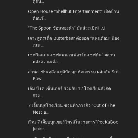
ดุดัน...
Open House “Shellhut Entertainment” เปิดบ้าน
ต้อนรั...
“The Spoon ช้อนทองคำ” มันส์ระเบิด!! เป...
เจาะสูตรเด็ด Butterbear ต่อยอด “แฟนด้อม” น้อง
เนย ...
เชฟวิลแมน-เชฟแพม-เชฟอาร์ต-เชฟต้น” ผสาน
พลังความเดือ...
สวพส. ขับเคลื่อนภูมิปัญญาหัตถกรรม ผลักดัน Soft
Pow...
เอ็ม บี เค เซ็นเตอร์ ร่วมกับ 12 โรงเรียนสังกัด
กรุง...
7 เจี๊ยบบุกโรงเรียน ชวนทำภารกิจ “Out of The
Nest อ...
ก๊วน 7 เจี๊ยบบุกเซอร์ไพรส์ในรายการ"PeeKaBoo
Junior...