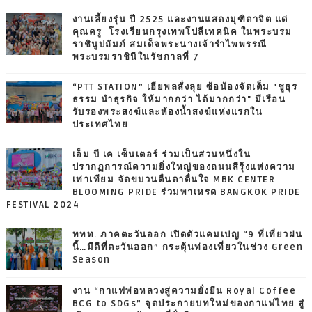
งานเลี้ยงรุ่น ปี 2525 และงานแสดงมุฑิตาจิต แด่
คุณครู โรงเรียนกรุงเทพโปลีเทคนิค ในพระบรม
ราชินูปถัมภ์ สมเด็จพระนางเจ้ารำไพพรรณี
พระบรมราชินีในรัชกาลที่ 7
“PTT STATION” เฮียพลสั่งลุย ซ้อน้องจัดเต็ม "ชูธุร
ธรรม นำธุรกิจ ให้มากกว่า ได้มากกว่า" มีเรือน
รับรองพระสงฆ์และห้องน้ำสงฆ์แห่งแรกใน
ประเทศไทย
เอ็ม บี เค เซ็นเตอร์ ร่วมเป็นส่วนหนึ่งใน
ปรากฏการณ์ความยิ่งใหญ่ของถนนสีรุ้งแห่งความ
เท่าเทียม จัดขบวนตื่นตาตื่นใจ MBK CENTER
BLOOMING PRIDE ร่วมพาเหรด BANGKOK PRIDE
FESTIVAL 2024
ททท. ภาคตะวันออก เปิดตัวแคมเปญ “9 ที่เที่ยวฝน
นี้…มีดีที่ตะวันออก” กระตุ้นท่องเที่ยวในช่วง Green
Season
งาน “กาแฟพ่อหลวงสู่ความยั่งยืน Royal Coffee
BCG to SDGs” จุดประกายบทใหม่ของกาแฟไทย สู่