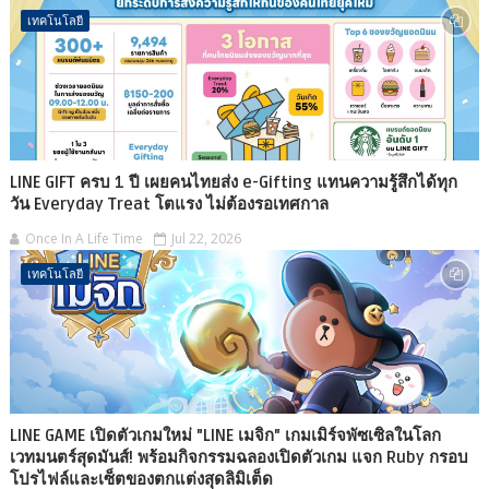
เทคโนโลยี
LINE GIFT ครบ 1 ปี เผยคนไทยส่ง e-Gifting แทนความรู้สึกได้ทุก
วัน Everyday Treat โตแรง ไม่ต้องรอเทศกาล
Once In A Life Time
Jul 22, 2026
เทคโนโลยี
LINE GAME เปิดตัวเกมใหม่ "LINE เมจิก" เกมเมิร์จพัซเซิลในโลก
เวทมนตร์สุดมันส์! พร้อมกิจกรรมฉลองเปิดตัวเกม แจก Ruby กรอบ
โปรไฟล์และเซ็ตของตกแต่งสุดลิมิเต็ด