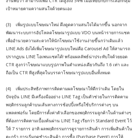
งานพบว่า สามารถเพิ่ม CTR ได้สูงถึง 54% เมื่อเทียบกับการเลือกกลุ่ม
เป้าหมายตามความสนใจด้วยตนเอง
(3)
เพิ่มรูปแบบโฆษณาใหม่ ดึงดูดความสนใจได้มากขึ้น นอกจาก
พัฒนาระบบการอัปโหลดโฆษณารูปแบบ VDO บนหน้ารายการแชต
เพื่ออำนวยความสะดวกให้นักโฆษณาใช้งานง่ายขึ้นกว่าเดิมแล้ว
LINE Ads ยังได้เพิ่มโฆษณารูปแบบใหม่คือ Carousel Ad ให้สามารถ
ปรากฎบน LINE โอเพนแชตได้! พร้อมผลลัพธ์น่าประทับใจด้วยยอด
CTR สูงกว่าโฆษณาแบบรูปภาพในตำแหน่งเดียวกันถึง 1.6 เท่า และ
ถือเป็น CTR ทีสูงที่สุดในบรรดาโฆษณารูปแบบอื่นทั้งหมด
(4)
เพิ่มประสิทธิภาพการติดตามผลโฆษณาให้ดีกว่าเดิม โดยใน
ปัจจุบัน LINE มีเครื่องมืออย่าง LINE Tag เป็นตัวช่วยในการติดตาม
พฤติกรรมลูกค้าบนเส้นทางการช้อปปิ้งหรือใช้บริการต่างๆ บน
แพลตฟอร์ม โดยมีการตั้งค่าตัวเลือกของพฤติกรรมลูกค้าในด้านต่างๆ
ที่ต้องการติดตามเบื้องต้นผ่าน LINE Tag เรียกว่า Standard Event ไว้
ให้ 7 รายการ อาทิ ผลพฤติกรรมการดูรายการสินค้า การเพิ่มสินค้าใน
ตะกร้า การเริ่มกดชำระสินค้า การซื้อ (Purchase Event) การให้