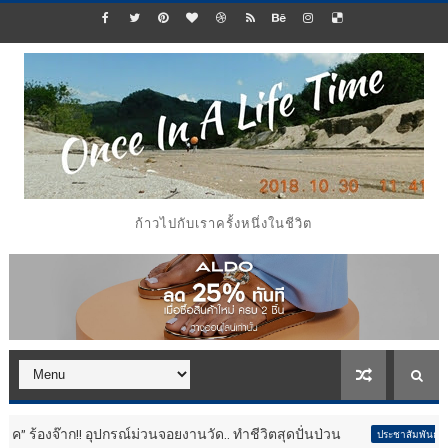
ก้าวไปกับเราครั้งหนึ่งในชีวิต
!! อุปกรณ์ม่วนจอยงานวัด.. ทำชีวิตสุดปั่นป่วน
กลับมาอีก
ประชาสัมพันธ์