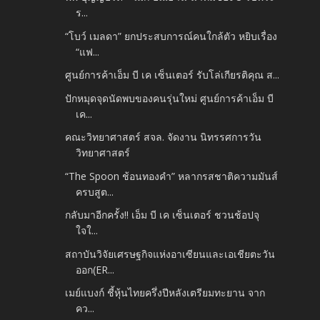
ร...
“โบว์ เมลดา” ยกประสบการณ์คนใกล้ตัว หยิบเรื่อง
“แฟ...
ศูนย์การค้าเอ็ม บี เค เซ็นเตอร์ รับโล่เกียรติคุณ ส...
ปักหมุดจุดนัดพบของคนรุ่นใหม่ ศูนย์การค้าเอ็ม บี
เค...
คณะวิทยาศาสตร์ สจล. จัดงาน นิทรรศการวัน
วิทยาศาสตร์
“The Spoon ช้อนทองคำ” หลากรสชาติความมันส์
ครบสูต...
กลับมาอีกครั้ง!! เอ็ม บี เค เซ็นเตอร์ ชวนช้อปจุ
ใจใ...
สถาบันวิจัยเศรษฐกิจแห่งอาเซียนและเอเชียตะวัน
ออก(ER...
เมย์แบงก์ ชี้หุ้นไทยครึ่งปีหลังเตรียมทะยาน จาก
คว...