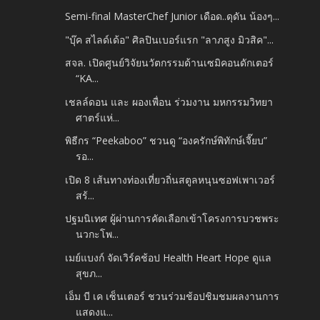
Semi-final MasterChef Junior เดือด..ดุดัน น้องๆ...
"บุ๊ค​ สไลด์เด้อ" ศิลปินเบอร์แรก​ "ลาภสูง​ มิวสิค"...
สจล. เปิดศูนย์วิจัยนวัตกรรมด้านเซมิคอนดักเตอร์
“KA...
เชลล์ดอน และ ผองเพื่อน ร่วมงาน มหกรรมวิทยา
ศาตร์แห่...
พิธีกร “Peekaboo” ชวนดู “องครักษ์พิทักษ์เจี๊ยบ”
รอ...
เปิด 8 เส้นทางท่องเที่ยวถิ่นสตูลหนุนซอฟเพาเวอร์
สร้...
ปฐมนิเทศ ผู้ผ่านการคัดเลือกเข้าโครงการบวชพระ
นวกะโพ...
เมย์แบงก์ จัดเวิร์คช้อป Health Heart Hope ดูแล
สุขภ...
เอ็ม บี เค เซ็นเตอร์ ชวนร่วมช้อปชิมชมผลงานการ
แสดงแ...