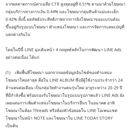
จากผลคาดการณ์ค่าเฉลี่ย CTR สูงสุดอยู่ที่ 0.51% ตามมาด้วยโฆษณา
กลุ่มบริการทางการเงิน 0.44% และโฆษณากลุ่มสินค้าแม่และเด็ก
0.42% ทั้งนี้ ผลลัพธ์ประสิทธิภาพจากการยิงโฆษณาของแบรนด์จะ
ขึ้นอยู่กับรูปแบบโฆษณา ตำแหน่งโฆษณา และการจัดการแคมเปญที่
แตกต่างกันไป
โดยในปีนี้ LINE มุ่งเดินหน้า 4 กลยุทธ์หลักในการพัฒนา LINE Ads
อย่างต่อเนื่อง ได้แก่
(1)
เพิ่มพื้นที่โฆษณา นอกจากเผยข้อมูลอินไซต์ของตำแหน่ง
โฆษณาใหม่ล่าสุด คือใน LINE ALBUM ซึ่งมีผู้ใช้งานประจำกว่า 24
ล้านคนต่อเดือน เป็นกลุ่มวัยทำงานคนรุ่นใหม่ อายุระหว่าง 20-29 ปี
ที่มีกำลังซื้อ พร้อมรองรับโฆษณาในรูปแบบรูปภาพแล้ว LINE Ads ยัง
เผยแผนการเพิ่มตำแหน่งโฆษณาในบริการอื่นๆ ในอนาคต อาทิ
โฆษณาในห้อง Threads หรือห้องหัวข้อย่อยใน LINE โอเพนแชต
โฆษณาในหน้า NOTE และโฆษณาใน LINE TODAY STORY
เป็นต้น