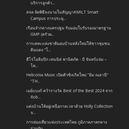
บริการลูกค้า...
สจล.จัดพิธีลงนามในสัญญาKMILT Smart
Campus การประยุ...
เรือนจำกลางนครปฐม รับมอบใบรับรองมาตรฐาน
GMP (ครัวผ...
การเคหะแห่งชาติมอบบ้านหลังใหม่ให้ชาวชุมชน
ดินแดง “โ...
ฮีโร่โอลิมปิก เทนนิส พานิคภัค - บี จันทร์แจ่ม –
โค...
Heliconia Music เปิดตัวซิงเกิลใหม่ “มิม ณลานี”
“TH...
เมย์แบงก์ คว้ารางวัล Best of the Best 2024 จาก
Rob...
แต่งบ้านให้อยู่เหนือกาลเวลาด้วย Holly Collection
จ...
การท่องเที่ยวแห่งประเทศไทย ภูมิภาคภาคกลาง
ร่วมกับ ...