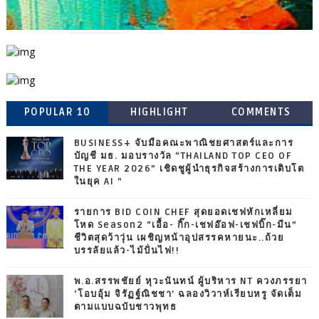
POPULAR 10
HIGHLIGHT
COMMENTS
BUSINESS+ จับมือคณะพาณิชยศาสตร์และการ
บัญชี มธ. มอบรางวัล “THAILAND TOP CEO OF
THE YEAR 2026” เชิดชูผู้นำธุรกิจสร้างการเติบโต
ในยุค AI ”
รายการ BID COIN CHEF สุดยอดเชฟหักเหลี่ยม
โหด Season2 “เอื้อ- กิ๊ก-เชฟอ๊อฟ-เชฟบิ๊ก-มีน”
ชีวิตสุดว้าวุ่น เผชิญหน้าอุปสรรคหายนะ..ถ้วย
บรรลัยแล้ว-ไม้ปั่นไฟ!!
พ.อ.สรรพชัยย์ หุวะนันทน์ ผู้บริหาร NT ควงภรรยา
‘โอบอุ้ม จิรัฏฐ์ณิชชา’ ฉลองวิวาห์เรียบหรู จัดเต็ม
ตามแบบฉบับชาวพุทธ