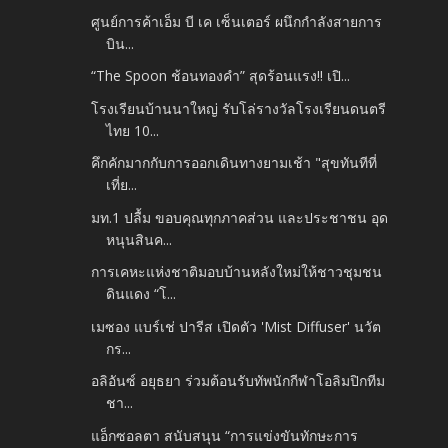
ศูนย์การค้าเอ็ม บี เค เซ็นเตอร์ ผนึกกำลังสายการ
บิน...
“The Spoon ช้อนทองคำ” สุดร้อนแรง!! เปิ...
โรงเรียนบ้านนาใหญ่ รับโล่รางวัลโรงเรียนดนตรี
ไทย 10...
คึกคักมากกับการออกเดินทางยามเช้า "สุขทันทีที่
เที่ย...
มท.1 ปลื้ม ขอบคุณทุกภาคส่วน และประชาชน อุด
หนุนสินค...
การเคหะแห่งชาติมอบบ้านหลังใหม่ให้ชาวชุมชน
ดินแดง “โ...
เมซอง แบร์เช่ ปารีส เปิดตัว 'Mist Diffuser' นวัต
กร...
อลิอันซ์ อยุธยา ร่วมต้อนรับทัพนักกีฬาโอลิมปิกทีม
ชา...
แอ็กซอลตา สนับสนุน “การแข่งขันทักษะการ