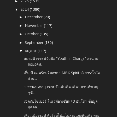
2025
(1531)
►
2024
(1380)
▼
December
(70)
►
November
(117)
►
October
(135)
►
September
(130)
►
August
(117)
▼
สยามพิวรรธน์จับมือ “Youth In Charge” ลงนาม
ต่อยอดพั...
เอ็ม บี เค พร้อมจิตอาสา MBK Spirit ส่งธารน้ำใจ
ผ่าน...
"PeeKaBoo Junior จ๊ะเอ๋! เด็ด เด็ด" ชวนทำเมนู…
ซูชิ...
เปิดภัยไซเบอร์ ในเวทีอาเซียน+3 อินโดฯ ข้อมูล
บุคคล...
เที่ยวเมืองรอง! ทัวร์รถไฟ…ไปล่องแก่งหินเพิง ท่อง