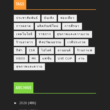
TAGS
ประชาสัมพันธ์
บันเทิง
ท่องเที่ยว
การตลาด
ผลิตภัณฑ์ใหม่
การศึกษา
เทคโนโลยี
ราชการ
สุขภาพและความงาม
ร้านอาหาร
ศิลปวัฒนธรรม
เวทีประกวด
กีฬา
CSR
ไฮไลท์
ยานยนต์
ร้านกาแฟ
VIDEO
MV
แฟชั่น
LIVE CLIP
งาน
สุขภาพและความ
ARCHIVE
2026
(486)
►