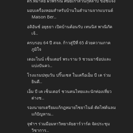
ดร.หิมาลัย ผิวพรรณ ศิษย์เก่าสวนกุหลาบ ขอชี้แจง
มอบเครื่องหอมสำหรับบ้านในตำนานจากแบรนด์
Maison Ber...
อลิอันซ์ อยุธยา เปิดบ้านต้อนรับ เทนนิส พาณิภัค
เจ้...
ครบรอบ 64 ปี สจล. ก้าวสู่ปีที่ 65 ด้วยความภาค
ภูมิใจ
เดอะไนน์ เซ็นเตอร์ พระราม 9 ชวนมาช้อปและ
แบ่งปันคว...
โรงแรมปทุมวัน ปริ๊นเซส ในเครือเอ็ม บี เค ร่วม
ยินดี...
เอ็ม บี เค เซ็นเตอร์ ชวนคนไทยและนักท่องเที่ยว
ต่างช...
รองนายกเตรียมแก้กฎหมายไซยาไนด์ ตัดไฟต้นลม
แก้ปัญหาน...
จุฬาฯ ร่วมมือมหาวิทยาลัยฮาร์วาร์ด จัดประชุม
วิชาการ...