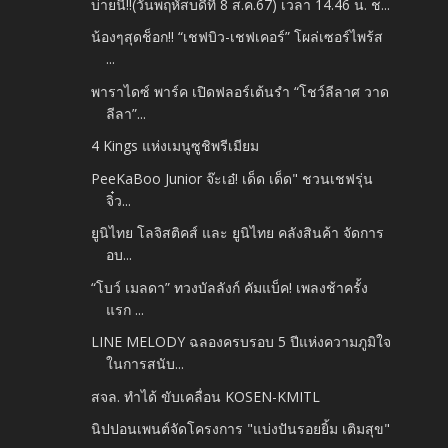
บ่ายนี้‼️(วันพฤหัสบดีที่ 8 ส.ค.67) เวลา 14.46 น. ช...
น้องๆสุดช็อก!! “เชฟบิว-เชฟเคอร์” โผล่เซอร์ไพร้ส
...
พาราไดซ์ พาร์ค เปิดฟลอร์เต้นรำ “โชว์ลีลาศ วาด
ลีลา”...
4 Kings แห่งเมนูซูชิพรีเมียม
PeeKaBoo Junior จ๊ะเอ๋! เด็ด เด็ด" ชวนเชฟรุ่น
จิ๋ว...
ยูนิไทย โลจิสติคส์ และ ยูนิไทย คลังสินค้า จัดการ
อบ...
“โบว์ เมลดา” ทวงบัลลังก์ คัมแบ็ค! เพลงช้าครั้ง
แรก ...
LINE MELODY ฉลองครบรอบ 5 ปีแห่งความภูมิใจ
ในการสนับ...
สจล. ทำได้ ขับเคลื่อน KOSEN-KMITL
นิปปอนเพนต์จัดโครงการ "แบ่งปันรอยยิ้ม เติมสุข"