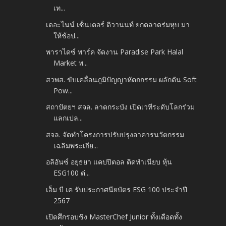
เท...
เดอะไนน์ เซ็นเตอร์ ติวานนท์ ยกตลาดร่มหุบ มา
ให้ช้อป...
พาราไดซ์ พาร์ค จัดงาน Paradise Park Halal
Market พ...
สวพส. ขับเคลื่อนภูมิปัญญาหัตถกรรม ผลักดัน Soft
Pow...
สถาปัตยฯ สจล. ลาดกระบัง เปิดเวทีระดับโลกร่วม
แลกเปล...
สจล. จัดทำโครงการปรับปรุงอาคารนวัตกรรม
เฉลิมพระเกีย...
อลิอันซ์ อยุธยา แคปปิตอล ติดทำเนียบ หุ้น
ESG100 ต่...
เอ็ม บี เค รับประกาศนียบัตร ESG 100 ประจำปี
2567
เปิดศึกรอบชิง MasterChef Junior ทั้งเดือดทั้ง