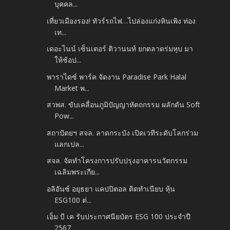
บุคคล...
เที่ยวเมืองรอง! ทัวร์รถไฟ…ไปล่องแก่งหินเพิง ท่อง
เท...
เดอะไนน์ เซ็นเตอร์ ติวานนท์ ยกตลาดร่มหุบ มา
ให้ช้อป...
พาราไดซ์ พาร์ค จัดงาน Paradise Park Halal
Market พ...
สวพส. ขับเคลื่อนภูมิปัญญาหัตถกรรม ผลักดัน Soft
Pow...
สถาปัตยฯ สจล. ลาดกระบัง เปิดเวทีระดับโลกร่วม
แลกเปล...
สจล. จัดทำโครงการปรับปรุงอาคารนวัตกรรม
เฉลิมพระเกีย...
อลิอันซ์ อยุธยา แคปปิตอล ติดทำเนียบ หุ้น
ESG100 ต่...
เอ็ม บี เค รับประกาศนียบัตร ESG 100 ประจำปี
2567