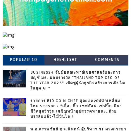
POPULAR 10
HIGHLIGHT
COMMENTS
BUSINESS+ จับมือคณะพาณิชยศาสตร์และการ
บัญชี มธ. มอบรางวัล “THAILAND TOP CEO OF
THE YEAR 2026” เชิดชูผู้นำธุรกิจสร้างการเติบโต
ในยุค AI ”
รายการ BID COIN CHEF สุดยอดเชฟหักเหลี่ยม
โหด Season2 “เอื้อ- กิ๊ก-เชฟอ๊อฟ-เชฟบิ๊ก-มีน”
ชีวิตสุดว้าวุ่น เผชิญหน้าอุปสรรคหายนะ..ถ้วย
บรรลัยแล้ว-ไม้ปั่นไฟ!!
พ.อ.สรรพชัยย์ หุวะนันทน์ ผู้บริหาร NT ควงภรรยา