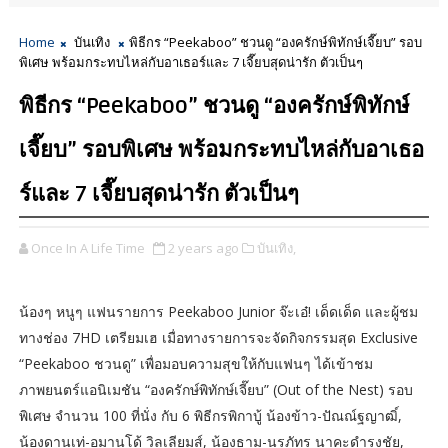
Home
บันเทิง
พิธีกร “Peekaboo” ชวนดู “องครักษ์พิทักษ์เจี๊ยบ” รอบ
พิเศษ พร้อมกระทบไหล่กับอาเธอร์และ 7 เจี๊ยบสุดน่ารัก ตัวเป็นๆ
พิธีกร “Peekaboo” ชวนดู “องครักษ์พิทักษ์
เจี๊ยบ” รอบพิเศษ พร้อมกระทบไหล่กับอาเธอ
ร์และ 7 เจี๊ยบสุดน่ารัก ตัวเป็นๆ
Once In A Life Time
2 years ago
บันเทิง,
น้องๆ หนูๆ แฟนรายการ Peekaboo Junior จ๊ะเอ๋! เด็ดเด็ด และผู้ชม
ทางช่อง 7HD เตรียมเฮ เมื่อทางรายการจะจัดกิจกรรมสุด Exclusive
“Peekaboo ชวนดู” เพื่อมอบความสุขให้กับแฟนๆ ได้เข้าชม
ภาพยนตร์แอนิเมชัน “องครักษ์พิทักษ์เจี๊ยบ” (Out of the Nest) รอบ
พิเศษ จำนวน 100 ที่นั่ง กับ 6 พิธีกรพิกาบู้ น้องข้าว-ปัณณ์ฐญาฒิ์,
น้องดานเท่-อมานโด้ วิลเลียมส์, น้องธาม-นรภัทร นาคะดำรงชัย,