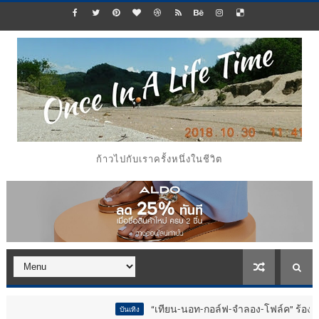
ก้าวไปกับเราครั้งหนึ่งในชีวิต
“เทียน-นอท-กอล์ฟ-จำลอง-โฟล์ค” ร้องจ๊าก!! อุปกรณ
บันเทิง