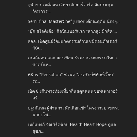
จุฬาฯ ร่วมมือมหาวิทยาลัยฮาร์วาร์ด จัดประชุม
วิชาการ...
Semi-final MasterChef Junior เดือด..ดุดัน น้องๆ...
"บุ๊ค​ สไลด์เด้อ" ศิลปินเบอร์แรก​ "ลาภสูง​ มิวสิค"...
สจล. เปิดศูนย์วิจัยนวัตกรรมด้านเซมิคอนดักเตอร์
“KA...
เชลล์ดอน และ ผองเพื่อน ร่วมงาน มหกรรมวิทยา
ศาตร์แห่...
พิธีกร “Peekaboo” ชวนดู “องครักษ์พิทักษ์เจี๊ยบ”
รอ...
เปิด 8 เส้นทางท่องเที่ยวถิ่นสตูลหนุนซอฟเพาเวอร์
สร้...
ปฐมนิเทศ ผู้ผ่านการคัดเลือกเข้าโครงการบวชพระ
นวกะโพ...
เมย์แบงก์ จัดเวิร์คช้อป Health Heart Hope ดูแล
สุขภ...