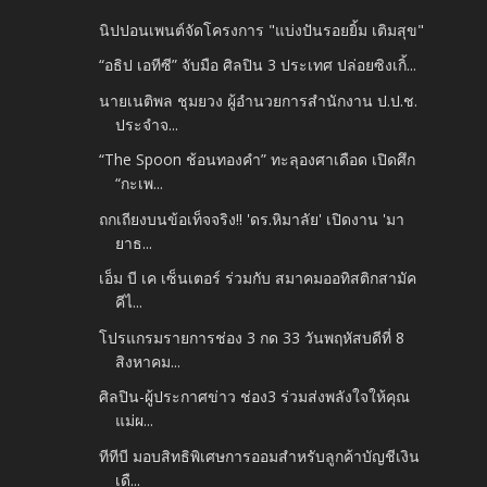
นิปปอนเพนต์จัดโครงการ "แบ่งปันรอยยิ้ม เติมสุข"
“อธิป เอทีซี” จับมือ ศิลปิน 3 ประเทศ ปล่อยซิงเกิ้...
นายเนติพล ชุมยวง ผู้อำนวยการสำนักงาน ป.ป.ช.
ประจำจ...
“The Spoon ช้อนทองคำ” ทะลุองศาเดือด เปิดศึก
“กะเพ...
ถกเถียงบนข้อเท็จจริง!! 'ดร.หิมาลัย' เปิดงาน 'มา
ยาธ...
เอ็ม บี เค เซ็นเตอร์ ร่วมกับ สมาคมออทิสติกสามัค
คีไ...
โปรแกรมรายการช่อง 3 กด 33 วันพฤหัสบดีที่ 8
สิงหาคม...
ศิลปิน-ผู้ประกาศข่าว ช่อง3 ร่วมส่งพลังใจให้คุณ
แม่ผ...
ทีทีบี มอบสิทธิพิเศษการออมสำหรับลูกค้าบัญชีเงิน
เดื...