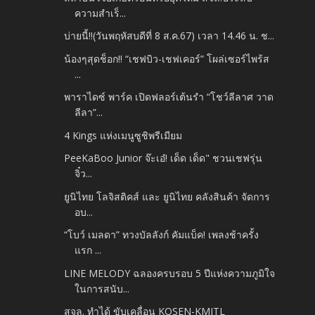
ความสำเร็...
บ่ายนี้‼️(วันพฤหัสบดีที่ 8 ส.ค.67) เวลา 14.46 น. ช...
น้องๆสุดช็อก!! “เชฟบิว-เชฟเคอร์” โผล่เซอร์ไพร้ส
...
พาราไดซ์ พาร์ค เปิดฟลอร์เต้นรำ “โชว์ลีลาศ วาด
ลีลา”...
4 Kings แห่งเมนูซูชิพรีเมียม
PeeKaBoo Junior จ๊ะเอ๋! เด็ด เด็ด" ชวนเชฟรุ่น
จิ๋ว...
ยูนิไทย โลจิสติคส์ และ ยูนิไทย คลังสินค้า จัดการ
อบ...
“โบว์ เมลดา” ทวงบัลลังก์ คัมแบ็ค! เพลงช้าครั้ง
แรก ...
LINE MELODY ฉลองครบรอบ 5 ปีแห่งความภูมิใจ
ในการสนับ...
สจล. ทำได้ ขับเคลื่อน KOSEN-KMITL