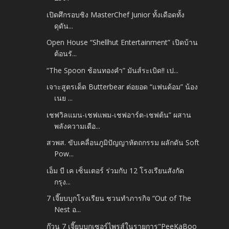
เปิดศึกรอบชิง MasterChef Junior ทั้งเดือดทั้ง
ดุดัน...
Open House “Shellhut Entertainment” เปิดบ้าน
ต้อนรั...
“The Spoon ช้อนทองคำ” มันส์ระเบิด!! เป...
เจาะสูตรเด็ด Butterbear ต่อยอด “แฟนด้อม” น้อง
เนย ...
เชฟวิลแมน-เชฟแพม-เชฟอาร์ต-เชฟต้น” ผสาน
พลังความเดือ...
สวพส. ขับเคลื่อนภูมิปัญญาหัตถกรรม ผลักดัน Soft
Pow...
เอ็ม บี เค เซ็นเตอร์ ร่วมกับ 12 โรงเรียนสังกัด
กรุง...
7 เจี๊ยบบุกโรงเรียน ชวนทำภารกิจ “Out of The
Nest อ...
ก๊วน 7 เจี๊ยบบุกเซอร์ไพรส์ในรายการ"PeeKaBoo