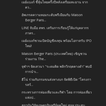
เมย์แบงก์ ชี้หุ้นไทยครึ่งปีหลังเตรียมทะยาน จาก
คว...
อัพเกรดความหอมระดับพรีเมียมกับ Maison
Berger Paris...
LINE จับมือ สพร. เสริมการเรียนรู้ให้แก่บุคลากร
ภาคร...
เมย์แบงก์ชวนเปิดบัญชีลงทุน พร้อมโอกาสรับ IPO
ใหม่!
Maison Berger Paris (ประเทศไทย) เชิญชวน
ร่วมงาน The...
จุฬาฯ จัดเสวนา "ระดมคิด พลิกวิกฤตคางดำ” พบมี
การนำเ...
ฮีโน่ ร่วมกับกรมขนส่งทางบก จัดพิธีเปิด “โครงกา
รสร้...
กระทรวงการท่องเที่ยวและกีฬา โดย การท่องเที่ยว
แห่งป...
สถาบันวิจัยเกษตรอินทรีย์ยุคใหม่ สจล.ประสบ