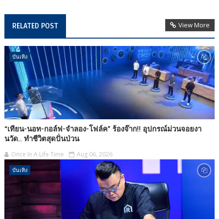
View More
RELATED POST
บันเทิง
“เทียน-นอท-กอล์ฟ-จำลอง-โฟล์ค” ร้องจ๊าก!! อุปกรณ์ม่วนจอยงา
นวัด.. ทำชีวิตสุดปั่นป่วน
Once In A Life Time
Aug 06, 2026
บันเทิง