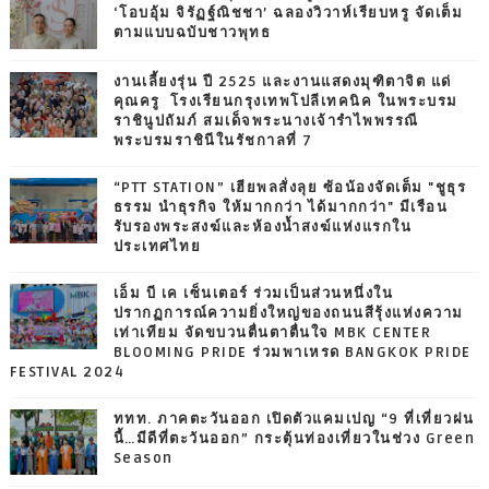
‘โอบอุ้ม จิรัฏฐ์ณิชชา’ ฉลองวิวาห์เรียบหรู จัดเต็ม
ตามแบบฉบับชาวพุทธ
งานเลี้ยงรุ่น ปี 2525 และงานแสดงมุฑิตาจิต แด่
คุณครู โรงเรียนกรุงเทพโปลีเทคนิค ในพระบรม
ราชินูปถัมภ์ สมเด็จพระนางเจ้ารำไพพรรณี
พระบรมราชินีในรัชกาลที่ 7
“PTT STATION” เฮียพลสั่งลุย ซ้อน้องจัดเต็ม "ชูธุร
ธรรม นำธุรกิจ ให้มากกว่า ได้มากกว่า" มีเรือน
รับรองพระสงฆ์และห้องน้ำสงฆ์แห่งแรกใน
ประเทศไทย
เอ็ม บี เค เซ็นเตอร์ ร่วมเป็นส่วนหนึ่งใน
ปรากฏการณ์ความยิ่งใหญ่ของถนนสีรุ้งแห่งความ
เท่าเทียม จัดขบวนตื่นตาตื่นใจ MBK CENTER
BLOOMING PRIDE ร่วมพาเหรด BANGKOK PRIDE
FESTIVAL 2024
ททท. ภาคตะวันออก เปิดตัวแคมเปญ “9 ที่เที่ยวฝน
นี้…มีดีที่ตะวันออก” กระตุ้นท่องเที่ยวในช่วง Green
Season