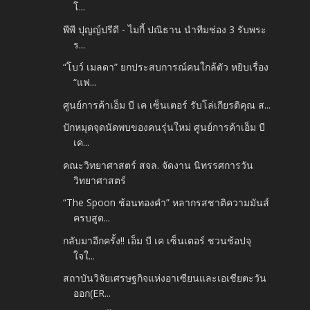
โ...
พีพี ปุญญ์ปรีดี - ไมกี้ ปณิธาน นำทีมช่อง 3 รับพระ
ร...
“โบว์ เมลดา” ยกประสบการณ์คนใกล้ตัว หยิบเรื่อง
“แฟ...
ศูนย์การค้าเอ็ม บี เค เซ็นเตอร์ รับโล่เกียรติคุณ ส...
ปักหมุดจุดนัดพบของคนรุ่นใหม่ ศูนย์การค้าเอ็ม บี
เค...
คณะวิทยาศาสตร์ สจล. จัดงาน นิทรรศการวัน
วิทยาศาสตร์
“The Spoon ช้อนทองคำ” หลากรสชาติความมันส์
ครบสูต...
กลับมาอีกครั้ง!! เอ็ม บี เค เซ็นเตอร์ ชวนช้อปจุ
ใจใ...
สถาบันวิจัยเศรษฐกิจแห่งอาเซียนและเอเชียตะวัน
ออก(ER...