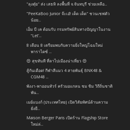
"ลุงตุ๋ย" ส่ง เสธหิ ลงพื้นที่ จ.จันทบุรี ช่วยเหลือ...
"PeeKaBoo Junior จ๊ะเอ๋! เด็ด เด็ด" ชวนเชฟตัว
น้อย...
เอ็ม บี เค ต้อนรับ กรมทรัพย์สินทางปัญญาในงาน
“Let’...
8 เดือน 8 เตรียมพบกับความยิ่งใหญ่โฉมใหม่
พาราไดซ์ ...
😍 สุขทันที ที่ลาไปเมืองน่าเที่ยว 😍
สู้กันเดือด! กีฬาสีแมว 4 สายพันธุ์ BNK48 &
CGM48 ...
พังงา-พาออนทัวร์ ครัวมอแกลน ชม ชิม วิถีถิ่นชาติ
พัน...
เมย์แบงก์ (ประเทศไทย) เปิดวิสัยทัศน์ด้านความ
ยั่งยื...
Maison Berger Paris เปิดร้าน Flagship Store
ใหม่ล่...