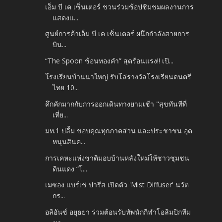
เอ็ม บี เค เซ็นเตอร์ ชวนร่วมช้อปชิมชมผลงานการ
แสดงแ...
ศูนย์การค้าเอ็ม บี เค เซ็นเตอร์ ผนึกกำลังสายการ
บิน...
“The Spoon ช้อนทองคำ” สุดร้อนแรง!! เปิ...
โรงเรียนบ้านนาใหญ่ รับโล่รางวัลโรงเรียนดนตรี
ไทย 10...
คึกคักมากกับการออกเดินทางยามเช้า "สุขทันทีที่
เที่ย...
มท.1 ปลื้ม ขอบคุณทุกภาคส่วน และประชาชน อุด
หนุนสินค...
การเคหะแห่งชาติมอบบ้านหลังใหม่ให้ชาวชุมชน
ดินแดง “โ...
เมซอง แบร์เช่ ปารีส เปิดตัว 'Mist Diffuser' นวัต
กร...
อลิอันซ์ อยุธยา ร่วมต้อนรับทัพนักกีฬาโอลิมปิกทีม