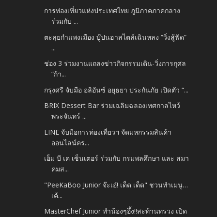
การท่องเที่ยวแห่งประเทศไทย ภูมิภาคภาคกลาง
ร่วมกับ ...
ตะลุยกำแพงเมือง บู๊ปนฮาสไตล์เฉินหลง “วิ่งสู้ฟัด”
...
ช่อง 3 ร่วมงานแถลงข่าวกิจกรรมเดิน-วิ่งการกุศล
“ก้า...
กรุงศรี จับมือ อลิอันซ์ อยุธยา ประกันภัย เปิดตัว “...
BRIX Dessert Bar ร่วมเฉลิมฉลองเทศกาลไหว้
พระจันทร์ ...
LINE จับมือการท่องเที่ยวฯ จัดมหกรรมสินค้า
ออนไลน์คร...
เอ็ม บี เค เซ็นเตอร์ ร่วมกับ กรมพลศึกษา และ สมา
คมส...
"PeeKaBoo Junior จ๊ะเอ๋! เด็ด เด็ด" ชวนทำเมนู…
เค้...
MasterChef Junior ทำน้องๆอึ้ง!!สะท้านทรวง เปิด