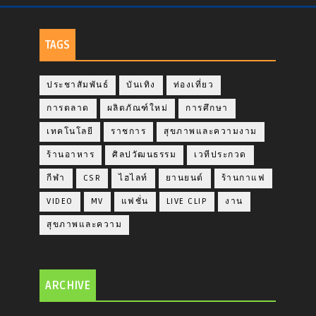
TAGS
ประชาสัมพันธ์
บันเทิง
ท่องเที่ยว
การตลาด
ผลิตภัณฑ์ใหม่
การศึกษา
เทคโนโลยี
ราชการ
สุขภาพและความงาม
ร้านอาหาร
ศิลปวัฒนธรรม
เวทีประกวด
กีฬา
CSR
ไฮไลท์
ยานยนต์
ร้านกาแฟ
VIDEO
MV
แฟชั่น
LIVE CLIP
งาน
สุขภาพและความ
ARCHIVE