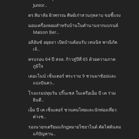
Junior...
ดร.หิมาลัย ผิวพรรณ ศิษย์เก่าสวนกุหลาบ ขอชี้แจง
มอบเครื่องหอมสำหรับบ้านในตำนานจากแบรนด์
Maison Ber...
อลิอันซ์ อยุธยา เปิดบ้านต้อนรับ เทนนิส พาณิภัค
เจ้...
ครบรอบ 64 ปี สจล. ก้าวสู่ปีที่ 65 ด้วยความภาค
ภูมิใจ
เดอะไนน์ เซ็นเตอร์ พระราม 9 ชวนมาช้อปและ
แบ่งปันคว...
โรงแรมปทุมวัน ปริ๊นเซส ในเครือเอ็ม บี เค ร่วม
ยินดี...
เอ็ม บี เค เซ็นเตอร์ ชวนคนไทยและนักท่องเที่ยว
ต่างช...
รองนายกเตรียมแก้กฎหมายไซยาไนด์ ตัดไฟต้นลม
แก้ปัญหาน...