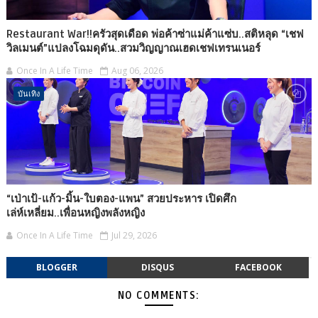
Restaurant War!!ครัวสุดเดือด พ่อค้าซ่าแม่ค้าแซ่บ..สติหลุด “เชฟ
วิลเมนต์”แปลงโฉมดุดัน..สวมวิญญาณเฮดเชฟเทรนเนอร์
Once In A Life Time
Aug 06, 2026
บันเทิง
“เป่าเป้-แก้ว-มิ้น-ใบตอง-แพน” สวยประหาร เปิดศึก
เล่ห์เหลี่ยม..เพื่อนหญิงพลังหญิง
Once In A Life Time
Jul 29, 2026
BLOGGER
DISQUS
FACEBOOK
NO COMMENTS: