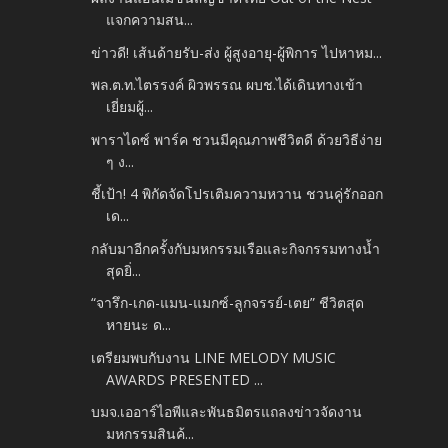
แจกความสน...
ข่าวดี! เส้นด้ายรับ-ส่ง ผู้สูงอายุ-ผู้พิการ ไปหาหม...
พล.ต.ท.ไตรรงค์ ผิวพรรณ ผบช.ได้เดินทางเข้า
เยี่ยมผู้...
พาราไดซ์ พาร์ค ชวนมีคุณภาพชีวิตดี ด้วยวิธีง่าย
ๆ ง...
ชี้เป้า! 4 พิกัดจัดโปรเติมความหวาน ชวนคู่รักออก
เด...
กลับมาอีกครั้งกับมหกรรมเรือและกิจกรรมทางน้ำ
สุดยิ่...
“จารึก-เกด-แมน-แมกซ์-ลูกจรรย์-เตย” ชีวิตสุด
หายนะ ด...
เตรียมพบกับงาน LINE MELODY MUSIC
AWARDS PRESENTED ...
บมจ.เออาร์ไอพีและพันธมิตรแถลงข่าวจัดงาน
มหกรรมสินค้...