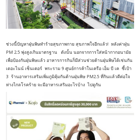
ช่วงนี้ปัญหาฝุ่นพิษทำร้ายสุขภาพกาย สุขภาพใจอีกแล้ว! หลังค่าฝุ่น
PM 2.5 พุ่งสูงเกินมาตรฐาน ดังนั้น นอกจากการใส่หน้ากากอนามัย
เพื่อป้องกันฝุ่นพิษแล้ว อาหารการกินก็มีส่วนช่วยต้านฝุ่นพิษได้เช่นกัน
เดอะไนน์ เซ็นเตอร์ พระราม 9 ศูนย์การค้าในเครือ เอ็ม บี เค ชี้เป้า
3 ร้านอาหารเสริมเพิ่มภูมิคุ้มกันต้านฝุ่นพิษ PM2.5 ที่กินแล้วดีต่อใจ
ห่างไกลโรคร้าย จะมีอาหารเสริมอะไรบ้าง ไปดูกัน