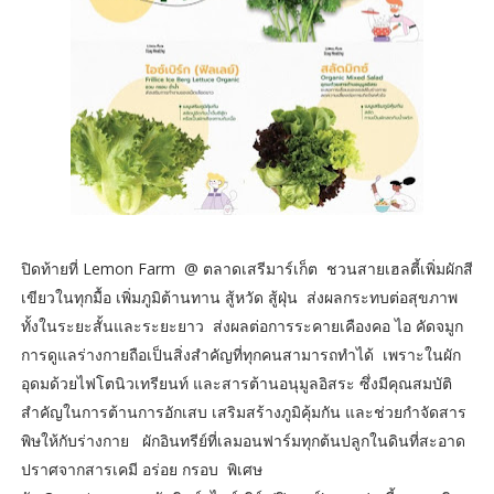
ปิดท้ายที่ Lemon Farm @ ตลาดเสรีมาร์เก็ต ชวนสายเฮลตี้เพิ่มผักสี
เขียวในทุกมื้อ เพิ่มภูมิต้านทาน สู้หวัด สู้ฝุ่น ส่งผลกระทบต่อสุขภาพ
ทั้งในระยะสั้นและระยะยาว ส่งผลต่อการระคายเคืองคอ ไอ คัดจมูก
การดูแลร่างกายถือเป็นสิ่งสำคัญที่ทุกคนสามารถทำได้ เพราะในผัก
อุดมด้วยไฟโตนิวเทรียนท์ และสารต้านอนุมูลอิสระ ซึ่งมีคุณสมบัติ
สำคัญในการต้านการอักเสบ เสริมสร้างภูมิคุ้มกัน และช่วยกำจัดสาร
พิษให้กับร่างกาย ผักอินทรีย์ที่เลมอนฟาร์มทุกต้นปลูกในดินที่สะอาด
ปราศจากสารเคมี อร่อย กรอบ พิเศษ