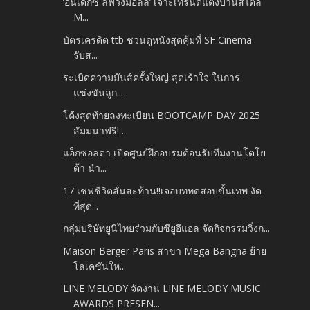
‘อินเด็กซ์ ลิฟวิ่งมอลล์’ เจาะเทรนด์แต่งบ้านสไตล์
M...
บัตรเครดิต ttb ชวนดูหนังสุดคุ้มที่ SF Cinema
รับส...
ระเบิดความมันส์ครั้งใหญ่ สุดเร้าใจ ในการ
แข่งขันลูก...
โค้งสุดท้ายลงทะเบียน BOOTCAMP DAY 2025
สัมมนาฟรี! ...
แอ็กซอลตา เปิดศูนย์ฝึกอบรมต้อนรับทีมงานโตโย
ต้า นำ...
17 เชฟชีวิตสั่นสะท้าน!!เจอบททดสอบขั้นเทพ งัด
ที่สุด...
กลุ่มบริษัทยูนิไทยร่วมกับซียูอีแอล จัดกิจกรรมวิ่งก...
Maison Berger Paris สาขา Mega Bangna ย้าย
โลเคชันให...
LINE MELODY จัดงาน LINE MELODY MUSIC
AWARDS PRESEN...