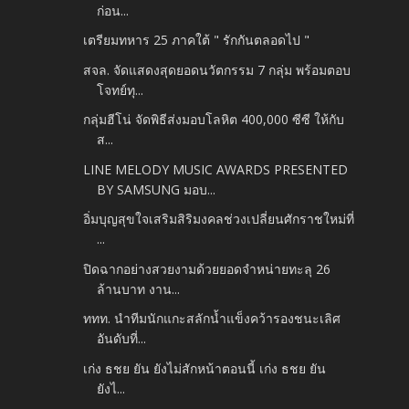
ก่อน...
เตรียมทหาร 25 ภาคใต้ " รักกันตลอดไป "
สจล. จัดแสดงสุดยอดนวัตกรรม 7 กลุ่ม พร้อมตอบ
โจทย์ทุ...
กลุ่มฮีโน่ จัดพิธีส่งมอบโลหิต 400,000 ซีซี ให้กับ
ส...
LINE MELODY MUSIC AWARDS PRESENTED
BY SAMSUNG มอบ...
อิ่มบุญสุขใจเสริมสิริมงคลช่วงเปลี่ยนศักราชใหม่ที่
...
ปิดฉากอย่างสวยงามด้วยยอดจำหน่ายทะลุ 26
ล้านบาท งาน...
ททท. นำทีมนักแกะสลักน้ำแข็งคว้ารองชนะเลิศ
อันดับที่...
เก่ง ธชย ยัน ยังไม่สักหน้าตอนนี้ เก่ง ธชย ยัน
ยังไ...