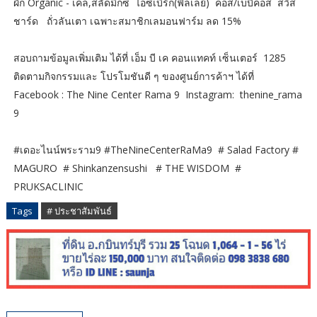
ผัก Organic - เคล,สลัดมิกซ์ ไอซ์เบิร์ก(ฟิลเลย์) คอส/เบบี้คอส สวิส
ชาร์ด ถั่วลันเตา เฉพาะสมาชิกเลมอนฟาร์ม ลด 15%
สอบถามข้อมูลเพิ่มเติม ได้ที่ เอ็ม บี เค คอนแทคท์ เซ็นเตอร์ 1285
ติดตามกิจกรรมและ โปรโมชันดี ๆ ของศูนย์การค้าฯ ได้ที่
Facebook : The Nine Center Rama 9 Instagram: thenine_rama
9
#เดอะไนน์พระราม9 #TheNineCenterRaMa9 # Salad Factory #
MAGURO # Shinkanzensushi # THE WISDOM #
PRUKSACLINIC
Tags
# ประชาสัมพันธ์