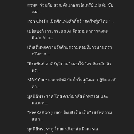
สวพส. ร่วมกับ สวก. ดันเกษตรอินทรีย์แม่แจ่ม ขับ
เคล...
Iron Chef !! เปิดศึกแห่งศักดิ์ศรี “สตรีทฟู้ดไทย ” ...
เมย์แบงก์ เกาะกระแส AI จัดสัมมนาการลงทุน
พิเศษ AI o...
เติมเต็มทุกความรักด้วยความหอมที่ยาวนานตรา
ตรึงจาก ...
“พีระพันธุ์ สาลีรัฐวิภาค” มอบให้ “ดร.หิมาลัย ผิว
พร...
MBK Care อาสาทำดี ปันน้ำใจสู่สังคม ปฏิทินเก่ามี
ค่า...
มูลนิธิพระราหู โดย ดร.หิมาลัย ผิวพรรณ และ
พล.ต.ท....
"PeeKaBoo Junior จ๊ะเอ๋! เด็ด เด็ด" เสิร์ฟความ
สนุก...
มูลนิธิพระราหู โดยดร.หิมาลัย ผิวพรรณ