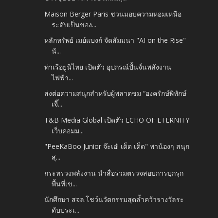
Maison Berger Paris ชวนมอบความหอมเหนือ
ระดับเป็นของ...
หลักทรัพย์ เมย์แบงก์ จัดสัมมนา "AI on the Rise"
นั...
ท่าเรือยูนิไทย เปิดตัว อุปกรณ์ปั้นจั่นพลังงาน
ไฟฟ้า...
ส่งต่อความสนุกสำหรับผู้พลาดชม “องครักษ์พิทักษ์
เจี๊...
T&B Media Global เปิดตัว ECHO OF ETERNITY
เว็บคอมม...
"PeeKaBoo Junior จ๊ะเอ๋! เด็ด เด็ด" พาน้องๆ สนุก
สุ...
กระทรวงพลังงาน นำสื่อร่วมตรวจสอบการบุกรุก
พื้นที่เข...
นักศึกษา สจล.โชว์นวัตกรรมสุดล้ำคว้ารางวัลระ
ดับประเ...