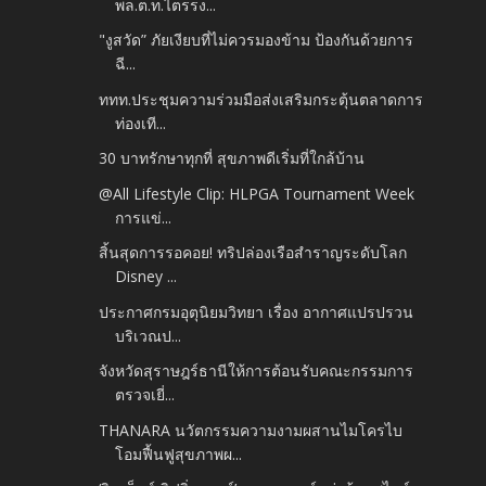
พล.ต.ท.ไตรรง...
"งูสวัด” ภัยเงียบที่ไม่ควรมองข้าม ป้องกันด้วยการ
ฉี...
ททท.ประชุมความร่วมมือส่งเสริมกระตุ้นตลาดการ
ท่องเที...
30 บาทรักษาทุกที่ สุขภาพดีเริ่มที่ใกล้บ้าน
@All Lifestyle Clip: HLPGA Tournament Week
การแข่...
สิ้นสุดการรอคอย! ทริปล่องเรือสำราญระดับโลก
Disney ...
ประกาศกรมอุตุนิยมวิทยา เรื่อง อากาศแปรปรวน
บริเวณป...
จังหวัดสุราษฎร์ธานีให้การต้อนรับคณะกรรมการ
ตรวจเยี่...
THANARA นวัตกรรมความงามผสานไมโครไบ
โอมฟื้นฟูสุขภาพผ...