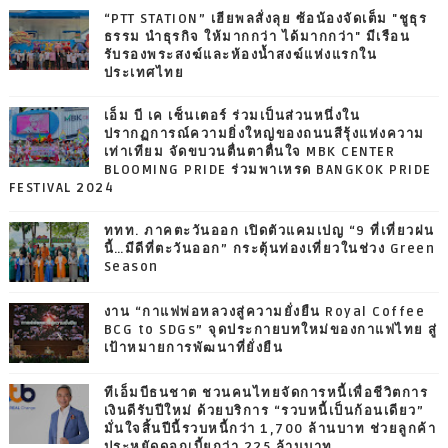
“PTT STATION” เฮียพลสั่งลุย ซ้อน้องจัดเต็ม "ชูธุร
ธรรม นำธุรกิจ ให้มากกว่า ได้มากกว่า" มีเรือน
รับรองพระสงฆ์และห้องน้ำสงฆ์แห่งแรกใน
ประเทศไทย
เอ็ม บี เค เซ็นเตอร์ ร่วมเป็นส่วนหนึ่งใน
ปรากฏการณ์ความยิ่งใหญ่ของถนนสีรุ้งแห่งความ
เท่าเทียม จัดขบวนตื่นตาตื่นใจ MBK CENTER
BLOOMING PRIDE ร่วมพาเหรด BANGKOK PRIDE
FESTIVAL 2024
ททท. ภาคตะวันออก เปิดตัวแคมเปญ “9 ที่เที่ยวฝน
นี้…มีดีที่ตะวันออก” กระตุ้นท่องเที่ยวในช่วง Green
Season
งาน “กาแฟพ่อหลวงสู่ความยั่งยืน Royal Coffee
BCG to SDGs” จุดประกายบทใหม่ของกาแฟไทย สู่
เป้าหมายการพัฒนาที่ยั่งยืน
ทีเอ็มบีธนชาต ชวนคนไทยจัดการหนี้เพื่อชีวิตการ
เงินดีรับปีใหม่ ด้วยบริการ “รวบหนี้เป็นก้อนเดียว”
มั่นใจสิ้นปีนี้รวบหนี้กว่า 1,700 ล้านบาท ช่วยลูกค้า
ประหยัดดอกเบี้ยกว่า 225 ล้านบาท