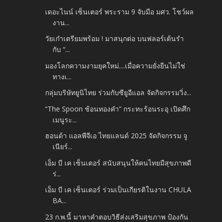
เดอะไนน์ เซ็นเตอร์ พระราม 9 จับมือ มศว. โชว์ผล
งาน...
วัยเก๋าเตรียมพร้อม ! มาสนุกต่อ บนฟลอร์เต้นรำ
กับ “...
มองโลกความงามยุคใหม่....เมื่อความยั่งยืนไม่ใช่
ทางเ...
กลุ่มบริษัทยูนิไทย ร่วมกับซียูอีแอล จัดกิจกรรมวิ่ง...
“The Spoon ช้อนทองคำ” กระทะร้อนระอุ เปิดศึก
เมนูระ...
ฮอนด้า แอลพีจีเอ ไทยแลนด์ 2025 จัดกิจกรรม จู
เนียร์...
เอ็ม บี เค เซ็นเตอร์ สนับสนุนให้คนไทยมีสุขภาพดี
ร่...
เอ็ม บี เค เซ็นเตอร์ ร่วมเป็นเกียรติในงาน CHULA
BA...
23 ก.พ.นี้ มาหาคำตอบวิธีส่งเสริมสุขภาพ ป้องกัน