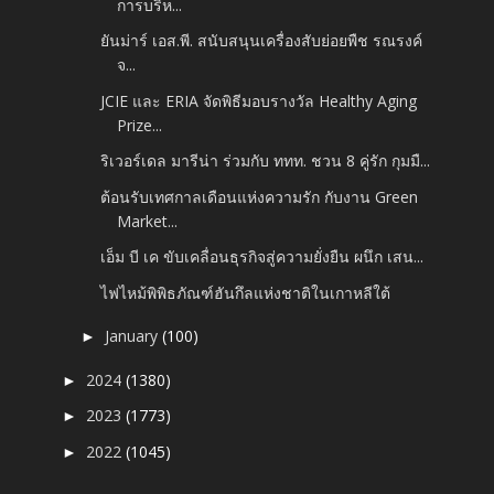
การบริห...
ยันม่าร์ เอส.พี. สนับสนุนเครื่องสับย่อยพืช รณรงค์
จ...
JCIE และ ERIA จัดพิธีมอบรางวัล Healthy Aging
Prize...
ริเวอร์เดล มารีน่า ร่วมกับ ททท. ชวน 8 คู่รัก กุมมื...
ต้อนรับเทศกาลเดือนแห่งความรัก กับงาน Green
Market...
เอ็ม บี เค ขับเคลื่อนธุรกิจสู่ความยั่งยืน ผนึก เสน...
ไฟไหม้พิพิธภัณฑ์ฮันกึลแห่งชาติในเกาหลีใต้
January
(100)
►
2024
(1380)
►
2023
(1773)
►
2022
(1045)
►