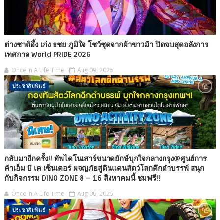
ต่างชาติอึ้ง เก่ง ธชย ภูมิใจ โชว์ชุดจากผ้าขาวม้า ปิดจบสุดอลังการ
เทศกาล World PRIDE 2026
Once In A Life Time
Aug 09, 2026
ประชาสัมพันธ์
กลับมาอีกครั้ง!! ทัพไดโนเสาร์ขนาดยักษ์บุกใจกลางกรุง@ศูนย์การ
ค้าเอ็ม บี เค เซ็นเตอร์ ผจญภัยสู่ดินแดนสัตว์โลกดึกดำบรรพ์ สนุก
กับกิจกรรม DINO ZONE 8 – 16 สิงหาคมนี้ ชมฟรี!!
Once In A Life Time
Aug 06, 2026
ประชาสัมพันธ์