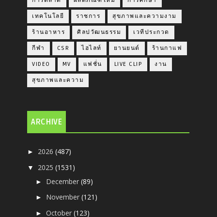
การตลาด
ผลิตภัณฑ์ใหม่
การศึกษา
เทคโนโลยี
ราชการ
สุขภาพและความงาม
ร้านอาหาร
ศิลปวัฒนธรรม
เวทีประกวด
กีฬา
CSR
ไฮไลท์
ยานยนต์
ร้านกาแฟ
VIDEO
MV
แฟชั่น
LIVE CLIP
งาน
สุขภาพและความ
ARCHIVE
2026
(487)
►
2025
(1531)
▼
December
(89)
►
November
(121)
►
October
(123)
►