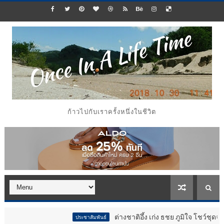
ก้าวไปกับเราครั้งหนึ่งในชีวิต
ต่างชาติอึ้ง เก่ง ธชย ภูมิใจ โชว์ชุดจากผ้าขาว
ประชาสัมพันธ์