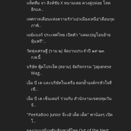
แท็คทีม จา สิงห์ชัย X หนามเตย ควงคู่ปล่อย โสด
อีกแล...
เทศกาลเดือนแห่งความรัก“แอ่วเมืองเหนือ”เดือนกุม
ภาพั...
เมย์แบงก์ ประเทศไทย เปิดตัว “แคมเปญโอนย้าย
หุ้นฟรี”...
วัดทุ่งเศรษฐี (ราม ๒) จัดงานประจำปี ๑๙-๒๓
ก.พ.นี้
บริษัท ฟู้ดโปรเจ็ค (สยาม) จัดกิจกรรม “Japanese
Wag...
เอ็ม บี เค และบริษัทในเครือ ตอกย้ำองค์กรหัวใจสี
เขี...
เอ็ม บี เค เซ็นเตอร์ ร่วมกับ สำนักงานเขตปทุมวัน
จั...
"PeeKaBoo Junior จ๊ะเอ๋! เด็ด เด็ด" พาน้องๆ เปิด
โ...
ผลงานแอนิเมชันสัญชาติไทย Out of the Nest