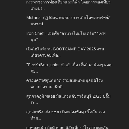
กระทรวงการท่องเที่ยวและกีฬา โดยการท่องเที่ยว
แห่งปร...
Mittaria: ปฏิวัติอนาคตของการเติบโตของทรัพย์สิ
นทางป...
Iron Chef !! เปิดศึก “อาหารไทยโมเดิร์น” “เชฟ
นุช” ...
เปิดไฮไลท์งาน BOOTCAMP DAY 2025 งาน
เดียวครบจบเพื่อ...
"PeeKaBoo Junior จ๊ะเอ๋! เด็ด เด็ด" พาน้องๆ ผจญ
ภัย...
ครอบครัวศกุนตนาต ร่วมสมทบทุนมูลนิธิโรง
พยาบาลรามาธิบดี
สุดภาคภูมิ พลอย มิสแกรนด์ปราจีนบุรี 2025 ปลื้ม
รับ...
สุดสะพรึง เก่ง ธชย เปิดกล่องพัสดุ กรี๊ดลั่น เจอ
ทำข...
ยกของหนัก-ก้มตัวบ่อย นิสัยเสี่ยง “โรคกระดูกสัน