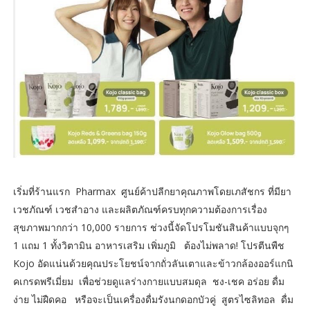
เริ่มที่ร้านแรก Pharmax ศูนย์ค้าปลีกยาคุณภาพโดยเภสัชกร ที่มียา
เวชภัณฑ์ เวชสำอาง และผลิตภัณฑ์ครบทุกความต้องการเรื่อง
สุขภาพมากกว่า 10,000 รายการ ช่วงนี้จัดโปรโมชันสินค้าแบบจุกๆ
1 แถม 1 ทั้งวิตามิน อาหารเสริม เพิ่มภูมิ ต้องไม่พลาด! โปรตีนพืช
Kojo อัดแน่นด้วยคุณประโยชน์จากถั่วลันเตาและข้าวกล้องออร์แกนิ
คเกรดพรีเมี่ยม เพื่อช่วยดูแลร่างกายแบบสมดุล ชง-เชค อร่อย ดื่ม
ง่าย ไม่ฝืดคอ หรือจะเป็นเครื่องดื่มรังนกดอกบัวคู่ สูตรไซลิทอล ดื่ม