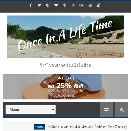
ก้าวไปกับเราครั้งหนึ่งในชีวิต
“เทียน-นอท-กอล์ฟ-จำลอง-โฟล์ค” ร้องจ๊าก!! อุปกรณ์ม่วนจอยงาน
บันเทิง