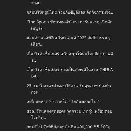
ทางเ...
กลุ่มบริษัทยูนิไทย ร่วมกับซียูอีแอล จัดกิจกรรมวิ่ง...
“The Spoon ช้อนทองคำ” กระทะร้อนระอุ เปิดศึก
เมนูระ...
ฮอนด้า แอลพีจีเอ ไทยแลนด์ 2025 จัดกิจกรรม จู
เนียร์...
เอ็ม บี เค เซ็นเตอร์ สนับสนุนให้คนไทยมีสุขภาพดี
ร่...
เอ็ม บี เค เซ็นเตอร์ ร่วมเป็นเกียรติในงาน CHULA
BA...
23 ก.พ.นี้ มาหาคำตอบวิธีส่งเสริมสุขภาพ ป้องกัน
ก่อน...
เตรียมทหาร 25 ภาคใต้ " รักกันตลอดไป "
สจล. จัดแสดงสุดยอดนวัตกรรม 7 กลุ่ม พร้อมตอบ
โจทย์ทุ...
กลุ่มฮีโน่ จัดพิธีส่งมอบโลหิต 400,000 ซีซี ให้กับ