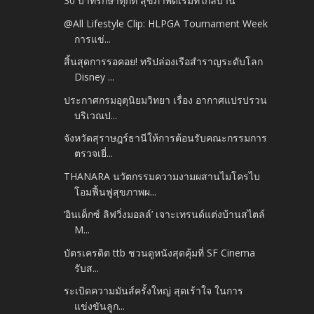
30 บาทรักษาทุกที่ สุขภาพดีเริ่มที่ใกล้บ้าน
@All Lifestyle Clip: HLPGA Tournament Week
การแข่...
สิ้นสุดการรอคอย! ทริปล่องเรือสำราญระดับโลก
Disney ...
ประกาศกรมอุตุนิยมวิทยา เรื่อง อากาศแปรปรวน
บริเวณป...
จังหวัดสุราษฎร์ธานีให้การต้อนรับคณะกรรมการ
ตรวจเยี่...
THANARA นวัตกรรมความงามผสานไมโครไบ
โอมฟื้นฟูสุขภาพผ...
‘อินเด็กซ์ ลิฟวิ่งมอลล์’ เจาะเทรนด์แต่งบ้านสไตล์
M...
บัตรเครดิต ttb ชวนดูหนังสุดคุ้มที่ SF Cinema
รับส...
ระเบิดความมันส์ครั้งใหญ่ สุดเร้าใจ ในการ
แข่งขันลูก...