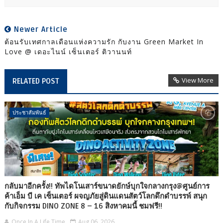
Newer Article
ต้อนรับเทศกาลเดือนแห่งความรัก กับงาน Green Market In
Love @ เดอะไนน์ เซ็นเตอร์ ติวานนท์
View More
RELATED POST
ประชาสัมพันธ์
กลับมาอีกครั้ง!! ทัพไดโนเสาร์ขนาดยักษ์บุกใจกลางกรุง@ศูนย์การ
ค้าเอ็ม บี เค เซ็นเตอร์ ผจญภัยสู่ดินแดนสัตว์โลกดึกดำบรรพ์ สนุก
กับกิจกรรม DINO ZONE 8 – 16 สิงหาคมนี้ ชมฟรี!!
Once In A Life Time
Aug 06, 2026