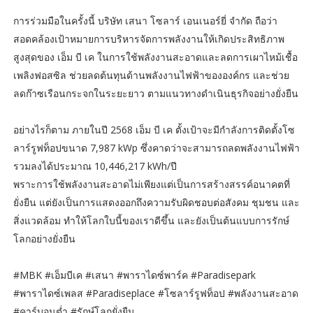
การร่วมมือในครั้งนี้ บริษัท เสนา โซลาร์ เอนเนอร์ยี่ จํากัด ถือว่า
สอดคล้องเป้าหมายการบริหารจัดการพลังงานให้เกิดประสิทธิภาพ
สูงสุดของ เอ็ม บี เค ในการใช้พลังงานสะอาดและลดการเผาไหม้เชื้อ
เพลิงฟอสซิล ช่วยลดต้นทุนด้านพลังงานไฟฟ้าขององค์กร และช่วย
ลดก๊าซเรือนกระจกในระยะยาว ตามแนวทางดำเนินธุรกิจอย่างยั่งยืน
อย่างไรก็ตาม ภายในปี 2568 เอ็ม บี เค ตั้งเป้าจะมีกำลังการติดตั้งโซ
ลาร์รูฟท็อปขนาด 7,987 kWp ซึ่งคาดว่าจะสามารถลดพลังงานไฟฟ้า
รวมลงได้ประมาณ 10,446,217 kWh/ปี
พราะการใช้พลังงานสะอาดไม่เพียงแต่เป็นการสร้างสรรค์อนาคตที่
ยั่งยืน แต่ยังเป็นการแสดงออกถึงความรับผิดชอบต่อสังคม ชุมชน และ
สิ่งแวดล้อม ทำให้โลกใบนี้ของเราดีขึ้น และยังเป็นต้นแบบการรักษ์
โลกอย่างยั่งยืน
#MBK #เอ็มบีเค #เสนา #พาราไดซ์พาร์ค #Paradisepark
#พาราไดซ์เพลส #Paradiseplace #โซลาร์รูฟท็อป #พลังงานสะอาด
#คาร์บอนต่ำ #รักษ์โลกยั่งยืน