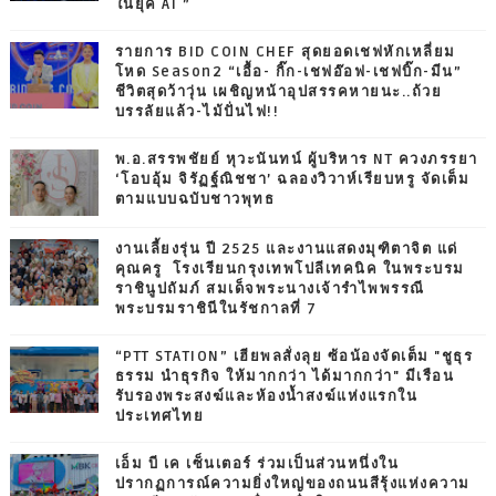
ในยุค AI ”
รายการ BID COIN CHEF สุดยอดเชฟหักเหลี่ยม
โหด Season2 “เอื้อ- กิ๊ก-เชฟอ๊อฟ-เชฟบิ๊ก-มีน”
ชีวิตสุดว้าวุ่น เผชิญหน้าอุปสรรคหายนะ..ถ้วย
บรรลัยแล้ว-ไม้ปั่นไฟ!!
พ.อ.สรรพชัยย์ หุวะนันทน์ ผู้บริหาร NT ควงภรรยา
‘โอบอุ้ม จิรัฏฐ์ณิชชา’ ฉลองวิวาห์เรียบหรู จัดเต็ม
ตามแบบฉบับชาวพุทธ
งานเลี้ยงรุ่น ปี 2525 และงานแสดงมุฑิตาจิต แด่
คุณครู โรงเรียนกรุงเทพโปลีเทคนิค ในพระบรม
ราชินูปถัมภ์ สมเด็จพระนางเจ้ารำไพพรรณี
พระบรมราชินีในรัชกาลที่ 7
“PTT STATION” เฮียพลสั่งลุย ซ้อน้องจัดเต็ม "ชูธุร
ธรรม นำธุรกิจ ให้มากกว่า ได้มากกว่า" มีเรือน
รับรองพระสงฆ์และห้องน้ำสงฆ์แห่งแรกใน
ประเทศไทย
เอ็ม บี เค เซ็นเตอร์ ร่วมเป็นส่วนหนึ่งใน
ปรากฏการณ์ความยิ่งใหญ่ของถนนสีรุ้งแห่งความ