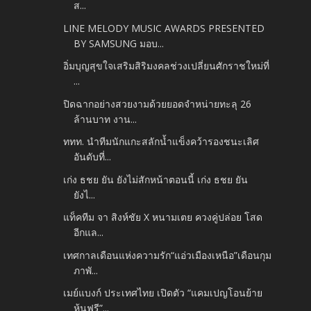
ส...
LINE MELODY MUSIC AWARDS PRESENTED
BY SAMSUNG มอบ...
อิ่มบุญสุขใจเสริมสิริมงคลช่วงเปลี่ยนศักราชใหม่ที่
...
ปิดฉากอย่างสวยงามด้วยยอดจำหน่ายทะลุ 26
ล้านบาท งาน...
ททท. นำทีมนักแกะสลักน้ำแข็งคว้ารองชนะเลิศ
อันดับที่...
เก่ง ธชย ยัน ยังไม่สักหน้าตอนนี้ เก่ง ธชย ยัน
ยังไ...
แท็คทีม จา สิงห์ชัย X หนามเตย ควงคู่ปล่อย โสด
อีกแล...
เทศกาลเดือนแห่งความรัก“แอ่วเมืองเหนือ”เดือนกุม
ภาพั...
เมย์แบงก์ ประเทศไทย เปิดตัว “แคมเปญโอนย้าย
หุ้นฟรี”...