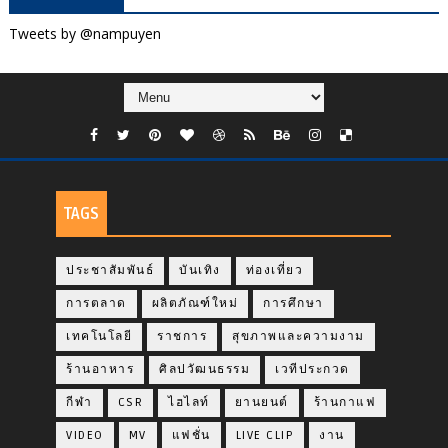
Tweets by @nampuyen
TAGS
ประชาสัมพันธ์
บันเทิง
ท่องเที่ยว
การตลาด
ผลิตภัณฑ์ใหม่
การศึกษา
เทคโนโลยี
ราชการ
สุขภาพและความงาม
ร้านอาหาร
ศิลปวัฒนธรรม
เวทีประกวด
กีฬา
CSR
ไฮไลท์
ยานยนต์
ร้านกาแฟ
VIDEO
MV
แฟชั่น
LIVE CLIP
งาน