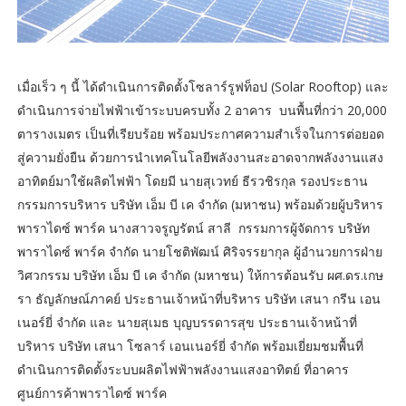
เมื่อเร็ว ๆ นี้ ได้ดำเนินการติดตั้งโซลาร์รูฟท็อป (Solar Rooftop) และ
ดำเนินการจ่ายไฟฟ้าเข้าระบบครบทั้ง 2 อาคาร บนพื้นที่กว่า 20,000
ตารางเมตร เป็นที่เรียบร้อย พร้อมประกาศความสำเร็จในการต่อยอด
สู่ความยั่งยืน ด้วยการนําเทคโนโลยีพลังงานสะอาดจากพลังงานแสง
อาทิตย์มาใช้ผลิตไฟฟ้า โดยมี นายสุเวทย์ ธีรวชิรกุล รองประธาน
กรรมการบริหาร บริษัท เอ็ม บี เค จำกัด (มหาชน) พร้อมด้วยผู้บริหาร
พาราไดซ์ พาร์ค นางสาวจรูญรัตน์ สาลี กรรมการผู้จัดการ บริษัท
พาราไดซ์ พาร์ค จำกัด นายโชติพัฒน์ ศิริจรรยากุล ผู้อำนวยการฝ่าย
วิศวกรรม บริษัท เอ็ม บี เค จำกัด (มหาชน) ให้การต้อนรับ ผศ.ดร.เกษ
รา ธัญลักษณ์ภาคย์ ประธานเจ้าหน้าที่บริหาร บริษัท เสนา กรีน เอน
เนอร์ยี่ จำกัด และ นายสุเมธ บุญบรรดารสุข ประธานเจ้าหน้าที่
บริหาร บริษัท เสนา โซลาร์ เอนเนอร์ยี่ จํากัด พร้อมเยี่ยมชมพื้นที่
ดำเนินการติดตั้งระบบผลิตไฟฟ้าพลังงานแสงอาทิตย์ ที่อาคาร
ศูนย์การค้าพาราไดซ์ พาร์ค