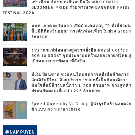
เท่าเทียม จัดขบวนตื่นตาตื่นใจ MBK CENTER
BLOOMING PRIDE ร่วมพาเหรด BANGKOK PRIDE
FESTIVAL 2024
ททท. ภาคตะวันออก เปิดตัวแคมเปญ “9 ที่เที่ยวฝน
นี้…มีดีที่ตะวันออก” กระตุ้นท่องเที่ยวในช่วง Green
Season
งาน “กาแฟพ่อหลวงสู่ความยั่งยืน Royal Coffee
BCG to SDGs” จุดประกายบทใหม่ของกาแฟไทย สู่
เป้าหมายการพัฒนาที่ยั่งยืน
ทีเอ็มบีธนชาต ชวนคนไทยจัดการหนี้เพื่อชีวิตการ
เงินดีรับปีใหม่ ด้วยบริการ “รวบหนี้เป็นก้อนเดียว”
มั่นใจสิ้นปีนี้รวบหนี้กว่า 1,700 ล้านบาท ช่วยลูกค้า
ประหยัดดอกเบี้ยกว่า 225 ล้านบาท
Speed Queen by VJ Group ผู้นำธุรกิจร้านสะดวก
ซักแบบ Non-Franchise
@NAMPUYEN