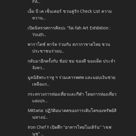
PA...
เอ็ม บี เค เซ็นเตอร์ ชวนคู่รัก Check List ความ
หวาน...
เปิดนิทรรศการศิลปะ “fai-fah Art Exhibition :
Youth...
พาราไดซ์ พาร์ค ร่วมกับ สภากาชาดไทย ชวน
ประชาชนร่วมบ...
กลับมาอีกครั้งกับ ช้อป ชม ของดี ของเด็ด ประจำ
จังหว...
มูลนิธิพระราหู ฯ ร่วมเคารพศพ และมอบเงินช่วย
เหลือแก...
กระทรวงการท่องเที่ยวและกีฬา โดยการท่องเที่ยว
แห่งปร...
Mittaria: ปฏิวัติอนาคตของการเติบโตของทรัพย์สิ
นทางป...
Iron Chef !! เปิดศึก “อาหารไทยโมเดิร์น” “เชฟ
นุช” ...