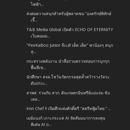
ไฟฟ้า...
ส่งต่อความสนุกสำหรับผู้พลาดชม “องครักษ์พิทักษ์
เจี๊...
T&B Media Global เปิดตัว ECHO OF ETERNITY
เว็บคอมม...
"PeeKaBoo Junior จ๊ะเอ๋! เด็ด เด็ด" พาน้องๆ สนุก
สุ...
กระทรวงพลังงาน นำสื่อร่วมตรวจสอบการบุกรุก
พื้นที่เข...
นักศึกษา สจล.โชว์นวัตกรรมสุดล้ำคว้ารางวัลระ
ดับประเ...
สวพส. ร่วมกับ สวก. ดันเกษตรอินทรีย์แม่แจ่ม ขับ
เคล...
Iron Chef !! เปิดศึกแห่งศักดิ์ศรี “สตรีทฟู้ดไทย ” ...
เมย์แบงก์ เกาะกระแส AI จัดสัมมนาการลงทุน
พิเศษ AI o...