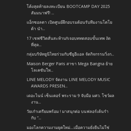
โค้งสุดท้ายลงทะเบียน BOOTCAMP DAY 2025
สัมมนาฟรี! ...
แอ็กซอลตา เปิดศูนย์ฝึกอบรมต้อนรับทีมงานโตโย
ต้า นำ...
17 เชฟชีวิตสั่นสะท้าน!!เจอบททดสอบขั้นเทพ งัด
ที่สุด...
กลุ่มบริษัทยูนิไทยร่วมกับซียูอีแอล จัดกิจกรรมวิ่งก...
Maison Berger Paris สาขา Mega Bangna ย้าย
โลเคชันให...
LINE MELODY จัดงาน LINE MELODY MUSIC
AWARDS PRESEN...
เดอะไนน์ เซ็นเตอร์ พระราม 9 จับมือ มศว. โชว์ผล
งาน...
วัยเก๋าเตรียมพร้อม ! มาสนุกต่อ บนฟลอร์เต้นรำ
กับ “...
มองโลกความงามยุคใหม่....เมื่อความยั่งยืนไม่ใช่