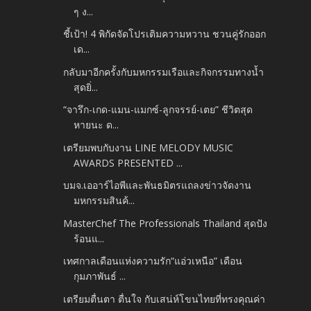
ๆ ง...
ชี้เป้า! 4 พิกัดจัดโปรเติมความหวาน ชวนคู่รักออก
เด...
กลับมาอีกครั้งกับมหกรรมเรือและกิจกรรมทางน้ำ
สุดยิ่...
“จารึก-เกด-แมน-แมกซ์-ลูกจรรย์-เตย” ชีวิตสุด
หายนะ ด...
เตรียมพบกับงาน LINE MELODY MUSIC
AWARDS PRESENTED ...
บมจ.เออาร์ไอพีและพันธมิตรแถลงข่าวจัดงาน
มหกรรมสินค้...
MasterChef The Professionals Thailand สุดปัง
ร้อนแ...
เทศกาลเดือนแห่งความรัก“แอ่วเหนือ” เดือน
กุมภาพันธ์ ...
เตรียมตื่นตา ตื่นใจ กับเสน่ห์โขนไทยที่ทรงคุณค่า