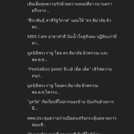
เติมเต็มทุกความรักด้วยความหอมที่ยาวนานตรา
ตรึงจาก ...
“พีระพันธุ์ สาลีรัฐวิภาค” มอบให้ “ดร.หิมาลัย ผิว
พร...
MBK Care อาสาทำดี ปันน้ำใจสู่สังคม ปฏิทินเก่ามี
ค่า...
มูลนิธิพระราหู โดย ดร.หิมาลัย ผิวพรรณ และ
พล.ต.ท....
"PeeKaBoo Junior จ๊ะเอ๋! เด็ด เด็ด" เสิร์ฟความ
สนุก...
มูลนิธิพระราหู โดยดร.หิมาลัย ผิวพรรณ
พล.ต.ท.ไตรรง...
"งูสวัด” ภัยเงียบที่ไม่ควรมองข้าม ป้องกันด้วยการ
ฉี...
ททท.ประชุมความร่วมมือส่งเสริมกระตุ้นตลาดการ
ท่องเที...