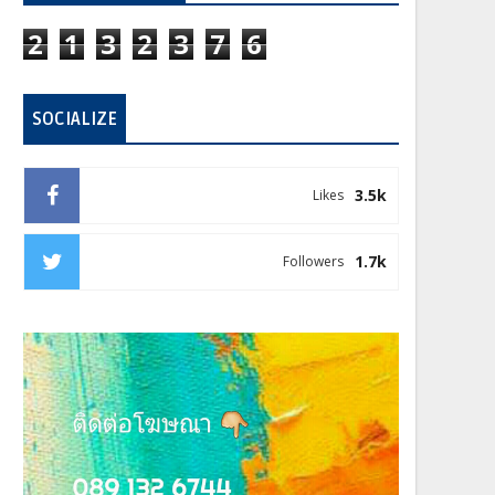
2
1
3
2
3
7
6
SOCIALIZE
3.5k
Likes
1.7k
Followers