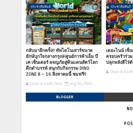
ประชาสัมพันธ์
ประชาสัมพันธ์
กลับมาอีกครั้ง!! ทัพไดโนเสาร์ขนาด
เดอะไนน์ เซ็น
ยักษ์บุกใจกลางกรุง@ศูนย์การค้าเอ็ม บี
ครอบครัวร่วม
เค เซ็นเตอร์ ผจญภัยสู่ดินแดนสัตว์โลก
ปลุกพลังฮีโร่ต
ดึกดำบรรพ์ สนุกกับกิจกรรม DINO
Once In A Lif
ZONE 8 – 16 สิงหาคมนี้ ชมฟรี!!
Once In A Life Time
Aug 06, 2026
BLOGGER
NO
POS