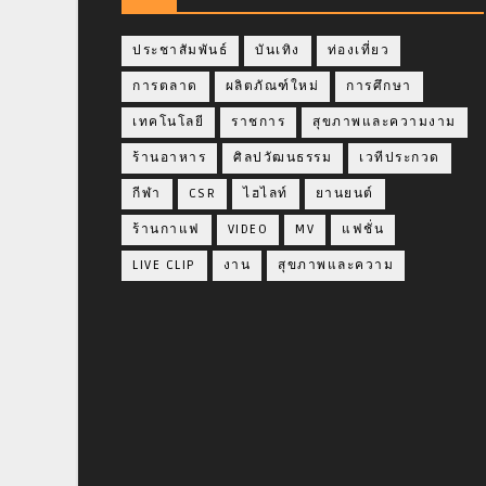
ประชาสัมพันธ์
บันเทิง
ท่องเที่ยว
การตลาด
ผลิตภัณฑ์ใหม่
การศึกษา
เทคโนโลยี
ราชการ
สุขภาพและความงาม
ร้านอาหาร
ศิลปวัฒนธรรม
เวทีประกวด
กีฬา
CSR
ไฮไลท์
ยานยนต์
ร้านกาแฟ
VIDEO
MV
แฟชั่น
LIVE CLIP
งาน
สุขภาพและความ