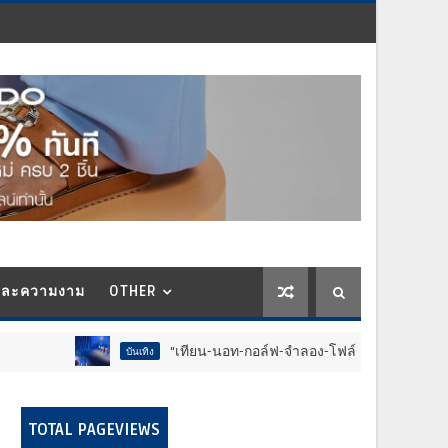
และความงาม
OTHER
“เทียน-นอท-กอล์ฟ-จำลอง-โฟล์ค” ร้องจ๊าก!! อุปกรณ์ม่วนจอ
บันเทิง
TOTAL PAGEVIEWS