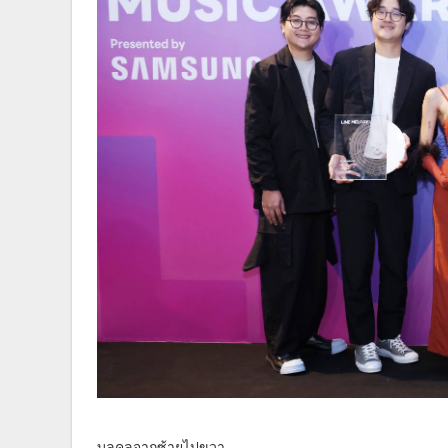
บุลคลจากซ้ายไปขวา