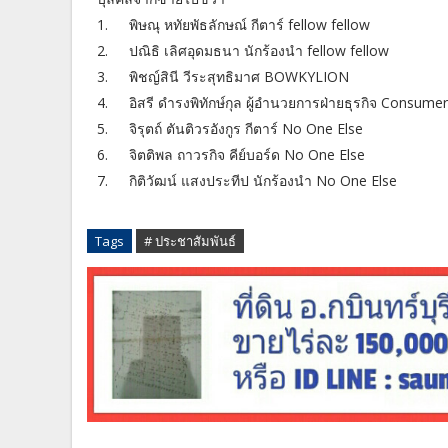
1.
พิษณุ หทัยพัธลักษณ์ กีตาร์ fellow fellow
2.
ปณิธิ เลิศอุดมธนา นักร้องนำ fellow fellow
3.
พิชญ์สินี วีระสุทธิมาศ BOWKYLION
4.
อิสรี ดำรงพิทักษ์กุล ผู้อำนวยการฝ่ายธุรกิจ Consu
5.
จิรุตถ์ ตันติวรอังกูร กีตาร์ No One Else
6.
จิตติพล ถาวรกิจ คีย์บอร์ด No One Else
7.
กิติวัฒน์ แสงประทีป นักร้องนำ No One Else
Tags
# ประชาสัมพันธ์