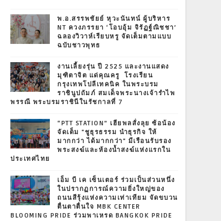
พ.อ.สรรพชัยย์ หุวะนันทน์ ผู้บริหาร
NT ควงภรรยา ‘โอบอุ้ม จิรัฏฐ์ณิชชา’
ฉลองวิวาห์เรียบหรู จัดเต็มตามแบบ
ฉบับชาวพุทธ
งานเลี้ยงรุ่น ปี 2525 และงานแสดง
มุฑิตาจิต แด่คุณครู โรงเรียน
กรุงเทพโปลีเทคนิค ในพระบรม
ราชินูปถัมภ์ สมเด็จพระนางเจ้ารำไพ
พรรณี พระบรมราชินีในรัชกาลที่ 7
“PTT STATION” เฮียพลสั่งลุย ซ้อน้อง
จัดเต็ม "ชูธุรธรรม นำธุรกิจ ให้
มากกว่า ได้มากกว่า" มีเรือนรับรอง
พระสงฆ์และห้องน้ำสงฆ์แห่งแรกใน
ประเทศไทย
เอ็ม บี เค เซ็นเตอร์ ร่วมเป็นส่วนหนึ่ง
ในปรากฏการณ์ความยิ่งใหญ่ของ
ถนนสีรุ้งแห่งความเท่าเทียม จัดขบวน
ตื่นตาตื่นใจ MBK CENTER
BLOOMING PRIDE ร่วมพาเหรด BANGKOK PRIDE