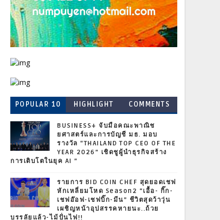
POPULAR 10
HIGHLIGHT
COMMENTS
BUSINESS+ จับมือคณะพาณิช
ยศาสตร์และการบัญชี มธ. มอบ
รางวัล “THAILAND TOP CEO OF THE
YEAR 2026” เชิดชูผู้นำธุรกิจสร้าง
การเติบโตในยุค AI ”
รายการ BID COIN CHEF สุดยอดเชฟ
หักเหลี่ยมโหด Season2 “เอื้อ- กิ๊ก-
เชฟอ๊อฟ-เชฟบิ๊ก-มีน” ชีวิตสุดว้าวุ่น
เผชิญหน้าอุปสรรคหายนะ..ถ้วย
บรรลัยแล้ว-ไม้ปั่นไฟ!!