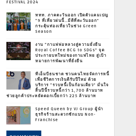
FESTIVAL 2024
ททท. ภาคตะวันออก เปิดตัวแคมเปญ
“9 ที่เที่ยวฝนนี้…มีดีที่ตะวันออก”
กระตุ้นท่องเที่ยวในช่วง Green
Season
งาน “กาแฟพ่อหลวงสู่ความยั่งยืน
Royal Coffee BCG to SDGs” จุด
ประกายบทใหม่ของกาแฟไทย สู่เป้า
หมายการพัฒนาที่ยั่งยืน
ทีเอ็มบีธนชาต ชวนคนไทยจัดการหนี้
เพื่อชีวิตการเงินดีรับปีใหม่ ด้วย
บริการ “รวบหนี้เป็นก้อนเดียว” มั่นใจ
สิ้นปีนี้รวบหนี้กว่า 1,700 ล้านบาท
ช่วยลูกค้าประหยัดดอกเบี้ยกว่า 225 ล้านบาท
Speed Queen by VJ Group ผู้นำ
ธุรกิจร้านสะดวกซักแบบ Non-
Franchise