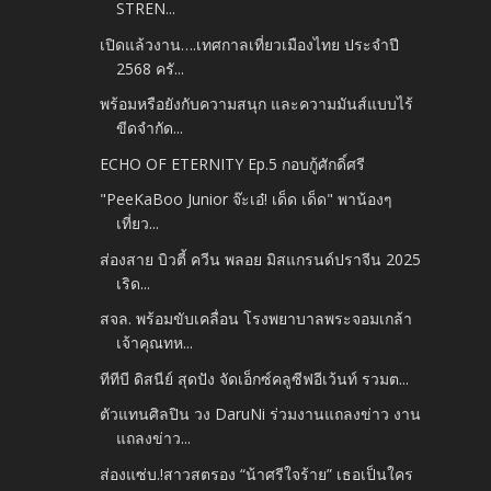
STREN...
เปิดแล้วงาน….เทศกาลเที่ยวเมืองไทย ประจำปี
2568 ครั...
พร้อมหรือยังกับความสนุก และความมันส์แบบไร้
ขีดจำกัด...
ECHO OF ETERNITY Ep.5 กอบกู้ศักดิ์ศรี
"PeeKaBoo Junior จ๊ะเอ๋! เด็ด เด็ด" พาน้องๆ
เที่ยว...
ส่องสาย บิวตี้ ควีน พลอย มิสแกรนด์ปราจีน 2025
เริด...
สจล. พร้อมขับเคลื่อน โรงพยาบาลพระจอมเกล้า
เจ้าคุณทห...
ทีทีบี ดิสนีย์ สุดปัง จัดเอ็กซ์คลูซีฟอีเว้นท์ รวมต...
ตัวแทนศิลปิน วง DaruNi ร่วมงานแถลงข่าว งาน
แถลงข่าว...
ส่องแซ่บ.!สาวสตรอง “น้าศรีใจร้าย” เธอเป็นใคร