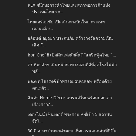
KEX ผนึกหอการค้าไทยและสภาหอการค้าแห่ง
ประเทศไทย รุก...
ไทยแอร์เอเชีย เปิดเส้นทางบินใหม่ กรุงเทพ
(ดอนเมือง...
อลิอันซ์ อยุธยา ประกันภัย คว้ารางวัลความเป็น
เลิศ F...
Iron Chef !! เปิดศึกแห่งศักดิ์ศรี “สตรีตฟู้ดไทย ” ...
ดร.หิมาลัยฯ เดินหน้าหาทางออกที่ดีที่สุดโรงไฟฟ้า
พลั...
พล.ต.ท.ไตรรงค์ ผิวพรรณ ผบช.สอท. พร้อมด้วย
คณะตัว...
สินค้า Home Décor แบรนด์ไทยพร้อมบอกเล่า
เรื่องราวอั...
เดอะไนน์ เซ็นเตอร์ พระราม 9 ชี้เป้า 5 สถาบัน
จัดโ...
30 มี.ค. มาร่วมหาคำตอบ เพื่อการนอนหลับที่ดีขึ้น