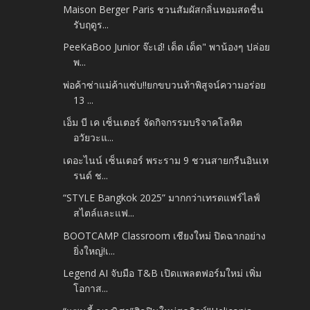
Maison Berger Paris ชวนสัมผัสกลิ่นหอมสดชื่น
รับฤดูร...
PeeKaBoo Junior จ๊ะเอ๋! เด็ด เด็ด" พาน้องๆ ปล่อย
พ...
พ่อค้าซ่าแม่ค้าแซ่บ!!ยกขบวนท้าพิสูจน์ความอร่อย
13 ...
เอ็ม บี เค เซ็นเตอร์ จัดกิจกรรมบริจาคโลหิต
อวัยวะแ...
เดอะไนน์ เซ็นเตอร์ พระราม 9 ชวนสายกรีนอินเท
รนด์ ช...
“STYLE Bangkok 2025” มากกว่าเทรดแฟร์ไลฟ์
สไตล์และแฟ...
BOOTCAMP Classroom เชียงใหม่ ปิดฉากอย่าง
ยิ่งใหญ่!เ...
Legend AI จับมือ T&B เปิดแพลตฟอร์มใหม่ เพิ่ม
โอกาส...