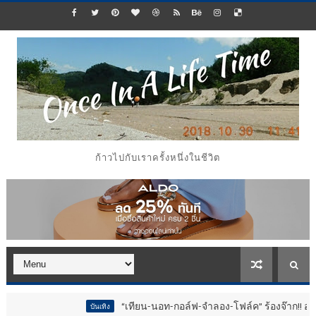
ก้าวไปกับเราครั้งหนึ่งในชีวิต
“เทียน-นอท-กอล์ฟ-จำลอง-โฟล์ค” ร้องจ๊าก!! อุปกรณ์ม่วนจอยงาน
บันเทิง