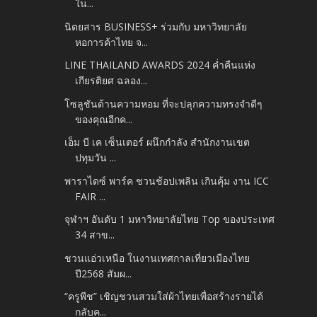
ใน...
นิตยสาร BUSINESS+ ร่วมกับ มหาวิทยาลัย
หอการค้าไทย จ...
LINE THAILAND AWARDS 2024 ค่ำคืนแห่ง
เกียรติยศ ฉลอง...
โซลูชันด้านความหอม ที่จะปลุกความทรงจำดีๆ
ของคุณอีกค...
เอ็ม บี เค เซ็นเตอร์ ผนึกกำลัง สำนักงานเขต
ปทุมวัน ...
พาราไดซ์ พาร์ค ชวนช้อปเพลิน เกินคุ้ม งาน ICC
FAIR ...
จุฬาฯ อันดับ 1 มหาวิทยาลัยไทย Top ของประเทศ
34 สาข...
ชวนแอ่วเหนือ ในงานเทศกาลเที่ยวเมืองไทย
ปี2568 สัมผ...
“ครูพีช” เชิญชวนสวมใส่ผ้าไทยเพื่อสร้างรายได้
กลับค...