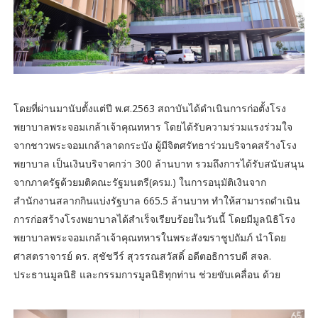
โดยที่ผ่านมานับตั้งแต่ปี พ.ศ.2563 สถาบันได้ดำเนินการก่อตั้งโรง
พยาบาลพระจอมเกล้าเจ้าคุณทหาร โดยได้รับความร่วมแรงร่วมใจ
จากชาวพระจอมเกล้าลาดกระบัง ผู้มีจิตศรัทธาร่วมบริจาคสร้างโรง
พยาบาล เป็นเงินบริจาคกว่า 300 ล้านบาท รวมถึงการได้รับสนับสนุน
จากภาครัฐด้วยมติคณะรัฐมนตรี(ครม.) ในการอนุมัติเงินจาก
สำนักงานสลากกินแบ่งรัฐบาล 665.5 ล้านบาท ทำให้สามารถดำเนิน
การก่อสร้างโรงพยาบาลได้สำเร็จเรียบร้อยในวันนี้ โดยมีมูลนิธิโรง
พยาบาลพระจอมเกล้าเจ้าคุณทหารในพระสังฆราชูปถัมภ์ นำโดย
ศาสตราจารย์ ดร. สุชัชวีร์ สุวรรณสวัสดิ์ อดีตอธิการบดี สจล.
ประธานมูลนิธิ และกรรมการมูลนิธิทุกท่าน ช่วยขับเคลื่อน ด้วย