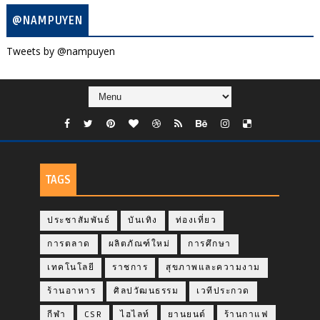
@NAMPUYEN
Tweets by @nampuyen
TAGS
ประชาสัมพันธ์
บันเทิง
ท่องเที่ยว
การตลาด
ผลิตภัณฑ์ใหม่
การศึกษา
เทคโนโลยี
ราชการ
สุขภาพและความงาม
ร้านอาหาร
ศิลปวัฒนธรรม
เวทีประกวด
กีฬา
CSR
ไฮไลท์
ยานยนต์
ร้านกาแฟ