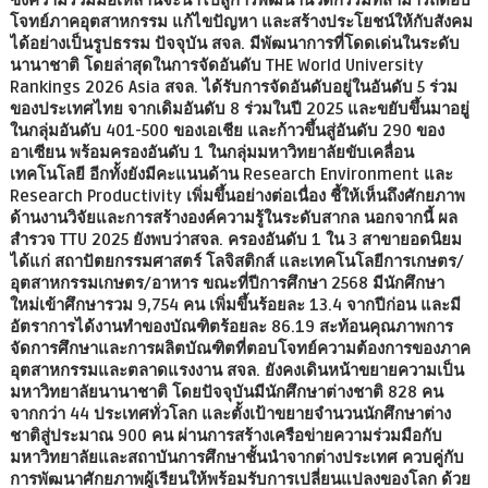
โจทย์ภาคอุตสาหกรรม แก้ไขปัญหา และสร้างประโยชน์ให้กับสังคม
ได้อย่างเป็นรูปธรรม ปัจจุบัน สจล. มีพัฒนาการที่โดดเด่นในระดับ
นานาชาติ โดยล่าสุดในการจัดอันดับ THE World University
Rankings 2026 Asia สจล. ได้รับการจัดอันดับอยู่ในอันดับ 5 ร่วม
ของประเทศไทย จากเดิมอันดับ 8 ร่วมในปี 2025 และขยับขึ้นมาอยู่
ในกลุ่มอันดับ 401-500 ของเอเชีย และก้าวขึ้นสู่อันดับ 290 ของ
อาเซียน พร้อมครองอันดับ 1 ในกลุ่มมหาวิทยาลัยขับเคลื่อน
เทคโนโลยี อีกทั้งยังมีคะแนนด้าน Research Environment และ
Research Productivity เพิ่มขึ้นอย่างต่อเนื่อง ชี้ให้เห็นถึงศักยภาพ
ด้านงานวิจัยและการสร้างองค์ความรู้ในระดับสากล นอกจากนี้ ผล
สำรวจ TTU 2025 ยังพบว่าสจล. ครองอันดับ 1 ใน 3 สาขายอดนิยม
ได้แก่ สถาปัตยกรรมศาสตร์ โลจิสติกส์ และเทคโนโลยีการเกษตร/
อุตสาหกรรมเกษตร/อาหาร ขณะที่ปีการศึกษา 2568 มีนักศึกษา
ใหม่เข้าศึกษารวม 9,754 คน เพิ่มขึ้นร้อยละ 13.4 จากปีก่อน และมี
อัตราการได้งานทำของบัณฑิตร้อยละ 86.19 สะท้อนคุณภาพการ
จัดการศึกษาและการผลิตบัณฑิตที่ตอบโจทย์ความต้องการของภาค
อุตสาหกรรมและตลาดแรงงาน สจล. ยังคงเดินหน้าขยายความเป็น
มหาวิทยาลัยนานาชาติ โดยปัจจุบันมีนักศึกษาต่างชาติ 828 คน
จากกว่า 44 ประเทศทั่วโลก และตั้งเป้าขยายจำนวนนักศึกษาต่าง
ชาติสู่ประมาณ 900 คน ผ่านการสร้างเครือข่ายความร่วมมือกับ
มหาวิทยาลัยและสถาบันการศึกษาชั้นนำจากต่างประเทศ ควบคู่กับ
การพัฒนาศักยภาพผู้เรียนให้พร้อมรับการเปลี่ยนแปลงของโลก ด้วย