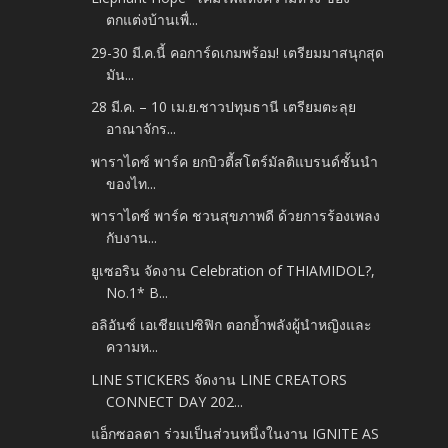
ตกแต่งบ้านเพื่...
29-30 มี.ค.นี้ คอการ์ดเกมพร้อม! เตรียมมาสนุกสุด
มัน...
28 มี.ค. – 10 เม.ย.ชาวปทุมธานี เตรียมตะลุย
อาณาจักร...
พาราไดซ์ พาร์ค ยกบิวตี้สโตร์มัลติแบรนด์ชั้นนำ
ของไท...
พาราไดซ์ พาร์ค ชวนสุขภาพดี ด้วยการร้องเพลง
กับงาน...
ยูเซอริน จัดงาน Celebration of THIAMIDOL?,
No.1* B...
อลิอันซ์ เอเชียแปซิฟิก ตอกย้ำพลังผู้นำหญิงและ
ความห...
LINE STICKERS จัดงาน LINE CREATORS
CONNECT DAY 202...
แอ็กซอลตา ร่วมเป็นส่วนหนึ่งในงาน IGNITE AS