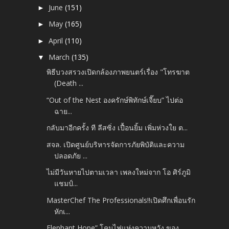
June
(151)
►
May
(165)
►
April
(110)
►
March
(135)
▼
พิธีบวงสรวงเปิดกล้องภาพยนตร์เรื่อง "โทรฆาต
(Death ...
“Out of the Nest องครักษ์พิทักษ์เจี๊ยบ” ไปต่อ
ฉาย...
กลับมาอีกครั้ง ที ลีสซิ่ง เปื้อนยิ้ม เพิ่มห่วงใย ต...
สจล. เปิดศูนย์บริหารจัดการภัยพิบัติและความ
ปลอดภัย ...
ไม่มีวันหายไปตามเวลา เพลงใหม่จาก โอ ศิร์ภูมิ
แชมป์...
MasterChef The Professionals!!เปิดศึกเพื่อนรัก
หักเ...
Elephant Hope” โคมไฟแห่งความหวัง ของ