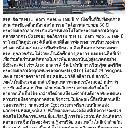
สจล. จัด “KMITL Team Meet & Talk ปี 4” เปิดพื้นที่รับฟังทุกภาค
ส่วน ร่วมขับเคลื่อนนิเวศนวัตกรรม ในโอกาสครบรอบ 66 ปี
พระจอมเกล้าลาดกระบัง สถาบันเทคโนโลยีพระจอมเกล้าเจ้าคุณ
ทหารลาดกระบัง (สจล.) จัดกิจกรรม “KMITL Team Meet & Talk ปี
4” โดยมีวัตถุประสงค์เพื่อเปิดเวทีสื่อสารทิศทางการบริหารองค์กร
สร้างการมีส่วนร่วม และเปิดรับฟังความคิดเห็นจากประชาคมชาว
สจล. ทุกภาคส่วน ไม่ว่าจะเป็นนักศึกษา บุคลากร ตลอดจนศิษย์เก่า
เพื่อร่วมกันกำหนดทิศทางในการพัฒนาสถาบันมุ่งสู่อนาคตอย่าง
ยั่งยืน ณ Activity Area อาคาร A ชั้น 1 สำนักการเรียนรู้ตลอดชีวิต
พระจอมเกล้าเจ้าคุณทหารลาดกระบัง (KLLC) ในวันที่ 23 กรกฎาคม
2569 รองศาสตราจารย์ ดร.คมสัน มาลีสี อธิการบดี สถาบัน
เทคโนโลยีพระจอมเกล้าเจ้าคุณทหารลาดกระบัง (สจล.) กล่าวว่า
การขับเคลื่อนมหาวิทยาลัยแห่งนวัตกรรมอย่างแท้จริงนั้น ไม่
สามารถเกิดขึ้นได้จากฝ่ายใดฝ่ายหนึ่ง แต่จำเป็นต้องอาศัยพลังและ
ความร่วมมือจากทุกภาคส่วน กิจกรรมในลักษณะนี้ถือเป็นส่วนหนึ่ง
ของการสร้าง Innovation Ecosystem หรือระบบนิเวศแห่ง
นวัตกรรมที่สมบูรณ์แบบ ที่เอื้อต่อสภาพแวดล้อมที่เปิดกว้างจะช่วย
ส่งเสริมให้เกิดการแลกเปลี่ยนเรียนรู้ การรับฟังความคิดเห็นที่หลาก
หลาย การเชื่อมโยงองค์ความรู้ งานวิจัย และเทคโนโลยีเข้าด้วยกัน
ซึ่งความร่วมมือเหล่านี้จะนำไปสู่การพัฒนานวัตกรรมที่สามารถตอบ