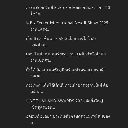
กระแสตอบรับดี Riverdale Marina Boat Fair # 3
โชว์ฟ...
MBK Center International Airsoft Show 2025
งานแสดง...
เอ็ม บี เค เซ็นเตอร์ ขับเคลื่อนการใส่ใจสิ่ง
แวดล้อม...
เดอะไนน์ เซ็นเตอร์ พระราม 9 ผนึกกำลังสำนัก
งานเขตสว...
ตั้งโอ๋ มิสแกรนด์ชัยภูมิ พร้อมฟาดรอบ แกรนด์
วอยซ์ ...
กรุงเทพฯ เดินได้เดินดี ทางเท้ามาตรฐานใหม่ คืบ
หน้าก...
LINE THAILAND AWARDS 2024 จัดยิ่งใหญ่
เชิดชูสุดยอด...
อลิอันซ์ อยุธยา ประกันชีวิต เปิดตัวแม่ทัพใหม่ช่อง
ท...