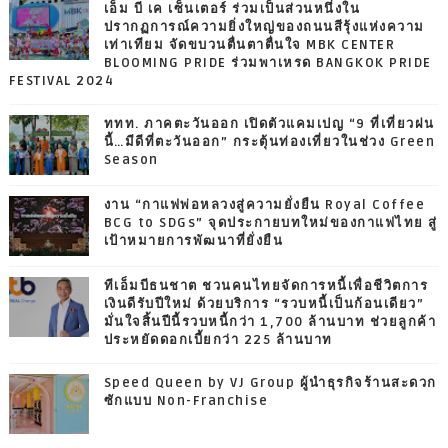
เอ็ม บี เค เซ็นเตอร์ ร่วมเป็นส่วนหนึ่งใน
ปรากฏการณ์ความยิ่งใหญ่ของถนนสีรุ้งแห่งความ
เท่าเทียม จัดขบวนตื่นตาตื่นใจ MBK CENTER
BLOOMING PRIDE ร่วมพาเหรด BANGKOK PRIDE
FESTIVAL 2024
ททท. ภาคตะวันออก เปิดตัวแคมเปญ “9 ที่เที่ยวฝน
นี้…มีดีที่ตะวันออก” กระตุ้นท่องเที่ยวในช่วง Green
Season
งาน “กาแฟพ่อหลวงสู่ความยั่งยืน Royal Coffee
BCG to SDGs” จุดประกายบทใหม่ของกาแฟไทย สู่
เป้าหมายการพัฒนาที่ยั่งยืน
ทีเอ็มบีธนชาต ชวนคนไทยจัดการหนี้เพื่อชีวิตการ
เงินดีรับปีใหม่ ด้วยบริการ “รวบหนี้เป็นก้อนเดียว”
มั่นใจสิ้นปีนี้รวบหนี้กว่า 1,700 ล้านบาท ช่วยลูกค้า
ประหยัดดอกเบี้ยกว่า 225 ล้านบาท
Speed Queen by VJ Group ผู้นำธุรกิจร้านสะดวก
ซักแบบ Non-Franchise