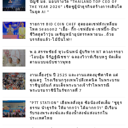
บัญชี มธ. มอบรางวัล “THAILAND TOP CEO OF
THE YEAR 2026” เชิดชูผู้นำธุรกิจสร้างการเติบโต
ในยุค AI ”
รายการ BID COIN CHEF สุดยอดเชฟหักเหลี่ยม
โหด Season2 “เอื้อ- กิ๊ก-เชฟอ๊อฟ-เชฟบิ๊ก-มีน”
ชีวิตสุดว้าวุ่น เผชิญหน้าอุปสรรคหายนะ..ถ้วย
บรรลัยแล้ว-ไม้ปั่นไฟ!!
พ.อ.สรรพชัยย์ หุวะนันทน์ ผู้บริหาร NT ควงภรรยา
‘โอบอุ้ม จิรัฏฐ์ณิชชา’ ฉลองวิวาห์เรียบหรู จัดเต็ม
ตามแบบฉบับชาวพุทธ
งานเลี้ยงรุ่น ปี 2525 และงานแสดงมุฑิตาจิต แด่
คุณครู โรงเรียนกรุงเทพโปลีเทคนิค ในพระบรม
ราชินูปถัมภ์ สมเด็จพระนางเจ้ารำไพพรรณี
พระบรมราชินีในรัชกาลที่ 7
“PTT STATION” เฮียพลสั่งลุย ซ้อน้องจัดเต็ม "ชูธุร
ธรรม นำธุรกิจ ให้มากกว่า ได้มากกว่า" มีเรือน
รับรองพระสงฆ์และห้องน้ำสงฆ์แห่งแรกใน
ประเทศไทย