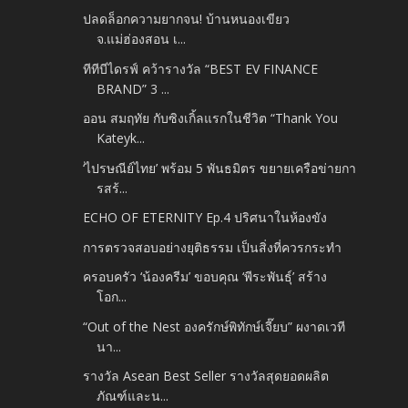
ปลดล็อกความยากจน! บ้านหนองเขียว
จ.แม่ฮ่องสอน เ...
ทีทีบีไดรฟ์ คว้ารางวัล “BEST EV FINANCE
BRAND” 3 ...
ออน สมฤทัย กับซิงเกิ้ลแรกในชีวิต “Thank You
Kateyk...
‘ไปรษณีย์ไทย’ พร้อม 5 พันธมิตร ขยายเครือข่ายกา
รสร้...
ECHO OF ETERNITY Ep.4 ปริศนาในห้องขัง
การตรวจสอบอย่างยุติธรรม เป็นสิ่งที่ควรกระทำ
ครอบครัว ‘น้องครีม’ ขอบคุณ ‘พีระพันธุ์’ สร้าง
โอก...
“Out of the Nest องครักษ์พิทักษ์เจี๊ยบ” ผงาดเวที
นา...
รางวัล Asean Best Seller รางวัลสุดยอดผลิต
ภัณฑ์และน...