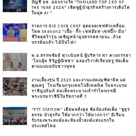
บัญชี มธ. มอบรางวัล “THAILAND TOP CEO OF
THE YEAR 2026” เชิดชูผู้นำธุรกิจสร้างการเติบโต
ในยุค AI ”
รายการ BID COIN CHEF สุดยอดเชฟหักเหลี่ยม
โหด Season2 “เอื้อ- กิ๊ก-เชฟอ๊อฟ-เชฟบิ๊ก-มีน”
ชีวิตสุดว้าวุ่น เผชิญหน้าอุปสรรคหายนะ..ถ้วย
บรรลัยแล้ว-ไม้ปั่นไฟ!!
พ.อ.สรรพชัยย์ หุวะนันทน์ ผู้บริหาร NT ควงภรรยา
‘โอบอุ้ม จิรัฏฐ์ณิชชา’ ฉลองวิวาห์เรียบหรู จัดเต็ม
ตามแบบฉบับชาวพุทธ
งานเลี้ยงรุ่น ปี 2525 และงานแสดงมุฑิตาจิต แด่
คุณครู โรงเรียนกรุงเทพโปลีเทคนิค ในพระบรม
ราชินูปถัมภ์ สมเด็จพระนางเจ้ารำไพพรรณี
พระบรมราชินีในรัชกาลที่ 7
“PTT STATION” เฮียพลสั่งลุย ซ้อน้องจัดเต็ม "ชูธุร
ธรรม นำธุรกิจ ให้มากกว่า ได้มากกว่า" มีเรือน
รับรองพระสงฆ์และห้องน้ำสงฆ์แห่งแรกใน
ประเทศไทย