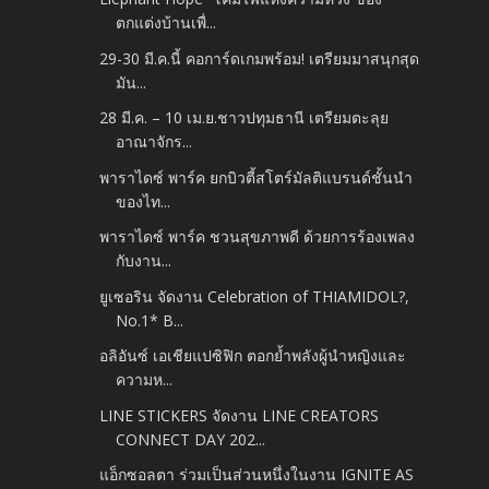
ตกแต่งบ้านเพื่...
29-30 มี.ค.นี้ คอการ์ดเกมพร้อม! เตรียมมาสนุกสุด
มัน...
28 มี.ค. – 10 เม.ย.ชาวปทุมธานี เตรียมตะลุย
อาณาจักร...
พาราไดซ์ พาร์ค ยกบิวตี้สโตร์มัลติแบรนด์ชั้นนำ
ของไท...
พาราไดซ์ พาร์ค ชวนสุขภาพดี ด้วยการร้องเพลง
กับงาน...
ยูเซอริน จัดงาน Celebration of THIAMIDOL?,
No.1* B...
อลิอันซ์ เอเชียแปซิฟิก ตอกย้ำพลังผู้นำหญิงและ
ความห...
LINE STICKERS จัดงาน LINE CREATORS
CONNECT DAY 202...
แอ็กซอลตา ร่วมเป็นส่วนหนึ่งในงาน IGNITE AS