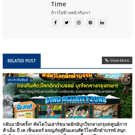
Time
ก้าวไปข้างหน้ากับเรา
View More
RELATED POST
ประชาสัมพันธ์
กลับมาอีกครั้ง!! ทัพไดโนเสาร์ขนาดยักษ์บุกใจกลางกรุง@ศูนย์การ
ค้าเอ็ม บี เค เซ็นเตอร์ ผจญภัยสู่ดินแดนสัตว์โลกดึกดำบรรพ์ สนุก