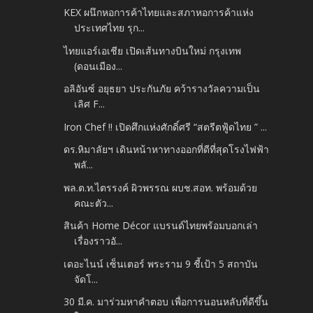
KEX ผนึกหอการค้าไทยและสภาหอการค้าแห่ง
ประเทศไทย รุก...
ไทยแอร์เอเชีย เปิดเส้นทางบินใหม่ กรุงเทพ
(ดอนเมือง...
อลิอันซ์ อยุธยา ประกันภัย คว้ารางวัลความเป็น
เลิศ F...
Iron Chef !! เปิดศึกแห่งศักดิ์ศรี “สตรีตฟู้ดไทย ” ...
ดร.หิมาลัยฯ เดินหน้าหาทางออกที่ดีที่สุดโรงไฟฟ้า
พลั...
พล.ต.ท.ไตรรงค์ ผิวพรรณ ผบช.สอท. พร้อมด้วย
คณะตัว...
สินค้า Home Décor แบรนด์ไทยพร้อมบอกเล่า
เรื่องราวอั...
เดอะไนน์ เซ็นเตอร์ พระราม 9 ชี้เป้า 5 สถาบัน
จัดโ...
30 มี.ค. มาร่วมหาคำตอบ เพื่อการนอนหลับที่ดีขึ้น