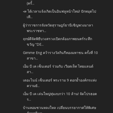
(ครั้...
📣 ได้เวลาแจ้งเกิดเป็นอินฟลูหน้าใหม่! ปักหมุดไป
เที...
ผู้ว่าราชการจังหวัดสุราษฎร์ธานีเชิญพวงมาลา
พระราชทา...
ฤกษ์ดีจัดพิธีบวงสรวงเปิดกล้องภาพยนตร์ระทึก
ขวัญ “DE...
Gimme Eng คว้ารางวัลกินรีทองมหาชน ครั้งที่ 10
สาขา...
เอ็ม บี เค เซ็นเตอร์ ร่วมกับ เวียตเจ็ท ไทยแลนด์
สา...
เดอะไนน์ เซ็นเตอร์ พระราม 9 ตอกย้ำองค์กรแห่ง
ความยั...
เอ็ม บี เค เล่นใหญ่ทุ่มงบกว่า 10 ล้าน! จัดโปรฮอต
ร...
บ้านหอมชวนหลงใหล เปลี่ยนบรรยากาศให้พิเศษ