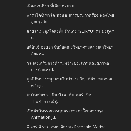
เมืองน่าเที่ยว ที่เดียวครบจบ
พาราไดซ์ พาร์ค ชวนชมการประกวดร้องเพลงไทย
ลูกกรุงวัย...
สายราเมงถูกใจสิ่งนี้!! ร้านดัง “SEIRYU” ราเมงสูตร
ต...
อลิอันซ์ อยุธยา จับมือคณะวิทยาศาสตร์ มหาวิทยา
ลัยมห...
กรมส่งเสริมการค้าระหว่างประเทศ และสภาหอ
การค้าแห่งป...
มูลนิธิพระราหู มอบเงินบำรุงขวัญแก่ตัวแทนครอบ
ครัวผู...
มันใหญ่มาก!! เอ็ม บี เค เซ็นเตอร์ เปิด
ประสบการณ์สุ...
เปิดตัวนิทรรศการสุดตระการตาใจกลางกรุง
Animation Ju...
พี อาร์ จี ร่วม ททท. จัดงาน Riverdale Marina