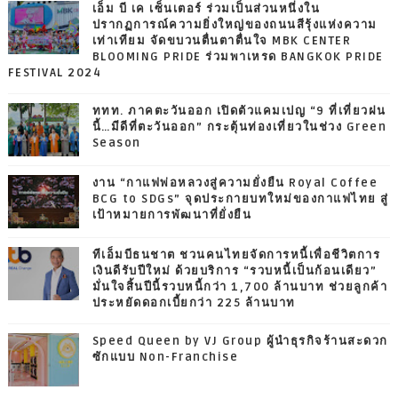
เอ็ม บี เค เซ็นเตอร์ ร่วมเป็นส่วนหนึ่งใน
ปรากฏการณ์ความยิ่งใหญ่ของถนนสีรุ้งแห่งความ
เท่าเทียม จัดขบวนตื่นตาตื่นใจ MBK CENTER
BLOOMING PRIDE ร่วมพาเหรด BANGKOK PRIDE
FESTIVAL 2024
ททท. ภาคตะวันออก เปิดตัวแคมเปญ “9 ที่เที่ยวฝน
นี้…มีดีที่ตะวันออก” กระตุ้นท่องเที่ยวในช่วง Green
Season
งาน “กาแฟพ่อหลวงสู่ความยั่งยืน Royal Coffee
BCG to SDGs” จุดประกายบทใหม่ของกาแฟไทย สู่
เป้าหมายการพัฒนาที่ยั่งยืน
ทีเอ็มบีธนชาต ชวนคนไทยจัดการหนี้เพื่อชีวิตการ
เงินดีรับปีใหม่ ด้วยบริการ “รวบหนี้เป็นก้อนเดียว”
มั่นใจสิ้นปีนี้รวบหนี้กว่า 1,700 ล้านบาท ช่วยลูกค้า
ประหยัดดอกเบี้ยกว่า 225 ล้านบาท
Speed Queen by VJ Group ผู้นำธุรกิจร้านสะดวก
ซักแบบ Non-Franchise