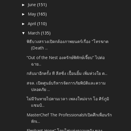
June
(151)
►
May
(165)
►
April
(110)
►
March
(135)
▼
พิธีบวงสรวงเปิดกล้องภาพยนตร์เรื่อง "โทรฆาต
(Death ...
“Out of the Nest องครักษ์พิทักษ์เจี๊ยบ” ไปต่อ
ฉาย...
กลับมาอีกครั้ง ที ลีสซิ่ง เปื้อนยิ้ม เพิ่มห่วงใย ต...
สจล. เปิดศูนย์บริหารจัดการภัยพิบัติและความ
ปลอดภัย ...
ไม่มีวันหายไปตามเวลา เพลงใหม่จาก โอ ศิร์ภูมิ
แชมป์...
MasterChef The Professionals!!เปิดศึกเพื่อนรัก
หักเ...
Elephant Hope” โคมไฟแห่งความหวัง ของ