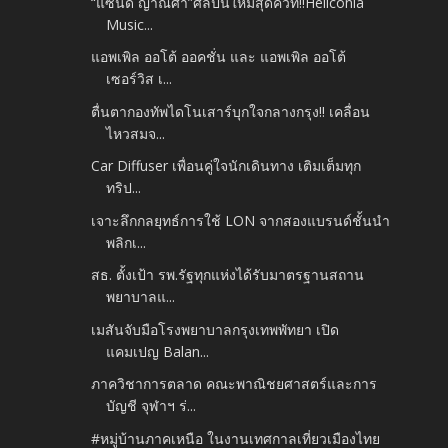
“แซนดี้ ญาณิศา”ศิลปินใหม่สุดคิวท์!!Heliconia
Music...
แอพเพิล ออโต้ ออคชั่น และ แอพเพิล ออโต้
เซอร์วิส เ...
ตื่นตากองทัพไดโนเสาร์บุกใจกลางกรุง!! เคลื่อน
ไหวสมจ...
Car Diffuser เพื่อนคู่ใจนักเดินทาง เติมเต็มทุก
ทริป...
เจาะลึกกลยุทธ์การใช้ LON จากสองแบรนด์ชั้นนำ
พลิกเ...
สธ. ตั้งเป้า รพ.รัฐทุกแห่งได้รับมาตรฐานสถาน
พยาบาลแ...
เมสันจับมือโรงพยาบาลกรุงเทพพัทยา เปิด
แคมเปญ Balan...
ภาควิชาการตลาด คณะพาณิชยศาสตร์และการ
บัญชี จุฬาฯ ร่...
#หมู่บ้านภาคเหนือ ในงานเทศกาลเที่ยวเมืองไทย