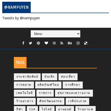
@NAMPUYEN
Tweets by @nampuyen
TAGS
ประชาสัมพันธ์
บันเทิง
ท่องเที่ยว
การตลาด
ผลิตภัณฑ์ใหม่
การศึกษา
เทคโนโลยี
ราชการ
สุขภาพและความงาม
ร้านอาหาร
ศิลปวัฒนธรรม
เวทีประกวด
กีฬา
CSR
ไฮไลท์
ยานยนต์
ร้านกาแฟ