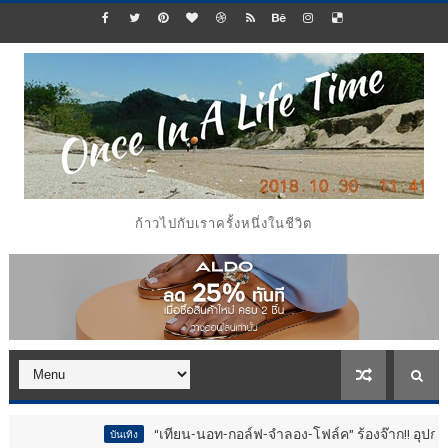
ก้าวไปกับเราครั้งหนึ่งในชีวิต
“เทียน-นอท-กอล์ฟ-จำลอง-โฟล์ค” ร้องจ๊าก!! อุปกรณ์ม่วนจอยง
บันเทิง