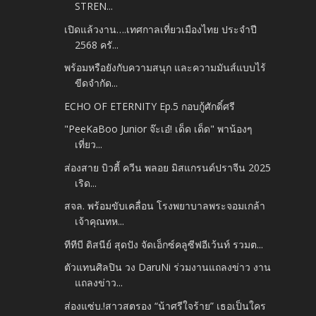
STREN...
เปิดแล้วงาน….เทศกาลเที่ยวเมืองไทย ประจำปี
2568 ครั...
พร้อมหรือยังกับความสนุก และความมันส์แบบไร้
ขีดจำกัด...
ECHO OF ETERNITY Ep.5 กอบกู้ศักดิ์ศรี
"PeeKaBoo Junior จ๊ะเอ๋! เด็ด เด็ด" พาน้องๆ
เที่ยว...
ส่องสาย บิวตี้ ควีน พลอย มิสแกรนด์ปราจีน 2025
เริด...
สจล. พร้อมขับเคลื่อน โรงพยาบาลพระจอมเกล้า
เจ้าคุณทห...
ทีทีบี ดิสนีย์ สุดปัง จัดเอ็กซ์คลูซีฟอีเว้นท์ รวมต...
ตัวแทนศิลปิน วง DaruNi ร่วมงานแถลงข่าว งาน
แถลงข่าว...
ส่องแซ่บ.!สาวสตรอง “น้าศรีใจร้าย” เธอเป็นใคร