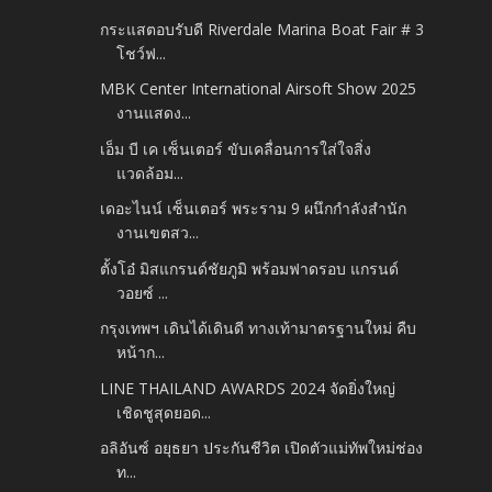
กระแสตอบรับดี Riverdale Marina Boat Fair # 3
โชว์ฟ...
MBK Center International Airsoft Show 2025
งานแสดง...
เอ็ม บี เค เซ็นเตอร์ ขับเคลื่อนการใส่ใจสิ่ง
แวดล้อม...
เดอะไนน์ เซ็นเตอร์ พระราม 9 ผนึกกำลังสำนัก
งานเขตสว...
ตั้งโอ๋ มิสแกรนด์ชัยภูมิ พร้อมฟาดรอบ แกรนด์
วอยซ์ ...
กรุงเทพฯ เดินได้เดินดี ทางเท้ามาตรฐานใหม่ คืบ
หน้าก...
LINE THAILAND AWARDS 2024 จัดยิ่งใหญ่
เชิดชูสุดยอด...
อลิอันซ์ อยุธยา ประกันชีวิต เปิดตัวแม่ทัพใหม่ช่อง
ท...