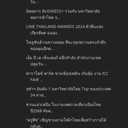
ใน...
นิตยสาร BUSINESS+ ร่วมกับ มหาวิทยาลัย
หอการค้าไทย จ...
LINE THAILAND AWARDS 2024 ค่ำคืนแห่ง
เกียรติยศ ฉลอง...
โซลูชันด้านความหอม ที่จะปลุกความทรงจำดีๆ
ของคุณอีกค...
เอ็ม บี เค เซ็นเตอร์ ผนึกกำลัง สำนักงานเขต
ปทุมวัน ...
พาราไดซ์ พาร์ค ชวนช้อปเพลิน เกินคุ้ม งาน ICC
FAIR ...
จุฬาฯ อันดับ 1 มหาวิทยาลัยไทย Top ของประเทศ
34 สาข...
ชวนแอ่วเหนือ ในงานเทศกาลเที่ยวเมืองไทย
ปี2568 สัมผ...
“ครูพีช” เชิญชวนสวมใส่ผ้าไทยเพื่อสร้างรายได้
กลับค...