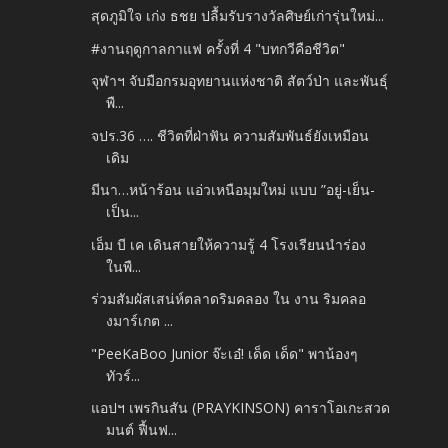
สุดภูมิใจ เก่ง ธชย ปลื้มรับรางวัลศิษย์เก่ารุ่นใหม่...
#งานฤดูกาลกาแฟ ครั้งที่ 4 "บทกวีคือชีวิต"
จุฬาฯ จับมือกรมอุทยานแห่งชาติ สัตว์ป่า และพันธุ์
พื...
จปร.36 …. ชีวิตที่ฝ่าฟัน ความสัมพันธ์ยังเหมือน
เดิม
มีนา…หน้าร้อน แอ่วเหนือมุมใหม่ แบบ ”อยู่-เย็น-
เป็น...
เอ็ม บี เค เดินสายให้ความรู้ 4 โรงเรียนนำร่อง
ในพื...
ร่วมสัมผัสเสน่ห์ตลาดริมคลอง ใน งาน ริมคลอ
งมาร์เกต ...
"PeeKaBoo Junior จ๊ะเอ๋! เด็ด เด็ด" พาน้องๆ
ทัวร์...
แอปฯ เพรกินสัน (PRAYKINSON) คาราโอเกะสวด
มนต์ ฟื้นฟ...