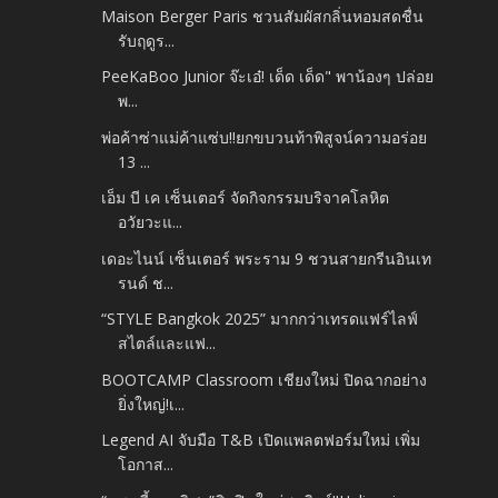
Maison Berger Paris ชวนสัมผัสกลิ่นหอมสดชื่น
รับฤดูร...
PeeKaBoo Junior จ๊ะเอ๋! เด็ด เด็ด" พาน้องๆ ปล่อย
พ...
พ่อค้าซ่าแม่ค้าแซ่บ!!ยกขบวนท้าพิสูจน์ความอร่อย
13 ...
เอ็ม บี เค เซ็นเตอร์ จัดกิจกรรมบริจาคโลหิต
อวัยวะแ...
เดอะไนน์ เซ็นเตอร์ พระราม 9 ชวนสายกรีนอินเท
รนด์ ช...
“STYLE Bangkok 2025” มากกว่าเทรดแฟร์ไลฟ์
สไตล์และแฟ...
BOOTCAMP Classroom เชียงใหม่ ปิดฉากอย่าง
ยิ่งใหญ่!เ...
Legend AI จับมือ T&B เปิดแพลตฟอร์มใหม่ เพิ่ม
โอกาส...