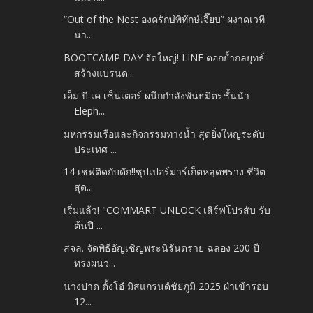
“Out of the Nest องครักษ์พิทักษ์เจี๊ยบ” ผงาดเวที
นา...
BOOTCAMP DAY จัดใหญ่! LINE ตอกย้ำกลยุทธ์
สร้างแบรนด...
เอ็ม บี เค เซ็นเตอร์ ผนึกกำลังพันธมิตรชั้นนำ
Eleph...
มหกรรมเรือและกิจกรรมทางน้ำ สุดยิ่งใหญ่ระดับ
ประเทศ ...
14 เชฟติดกับดัก!!ซุปเปอร์มาร์เก็ตหลุดพราง ชีวิต
สุด...
เริ่มแล้ว! "COMMART UNLOCK เสิร์ฟโปรสับ รับ
ต้นปี ...
สจล. จัดพิธีอัญเชิญพระนิรันตราย ฉลอง 200 ปี
ทรงผนว...
นางปาด ตั้งโอ๋ มิสแกรนด์ชัยภูมิ 2025 ฝ่าเข้ารอบ
12...