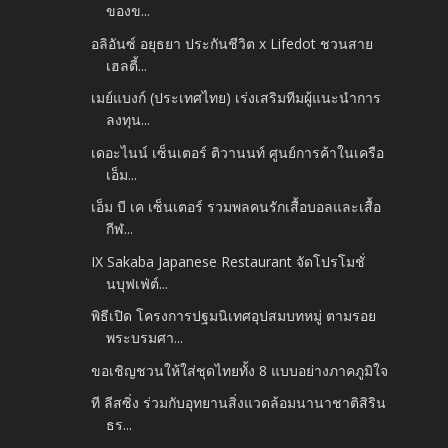
ของข...
อลิอันซ์ อยุธยา ประกันชีวิต x Lifedot ชวนสาย
เฮลตี้...
เมย์แบงก์ (ประเทศไทย) เร่งเสริมทีมผู้แนะนำการ
ลงทุน...
เดอะไนน์ เซ็นเตอร์ ติวานนท์ ศูนย์การค้าในเครือ
เอ็ม...
เอ็ม บี เค เซ็นเตอร์ รวมพลคนรักเสื้อบอลและเสื้อ
กีฬ...
IX Sakaba Japanese Restaurant จัดโปรโมชั่
นบุฟเฟ่ต์...
พิธีเปิด โครงการปฐมนิเทศอุปสมบทหมู่ ตามรอย
พระบรมศา...
ขอเชิญชวนให้ใส่ชุดไทยทั้ง 8 แบบอย่างภาคภูมิใจ
ที ลีสซิ่ง ร่วมกับอุทยานสิ่งแวดล้อมนานาชาติสิริน
ธร...