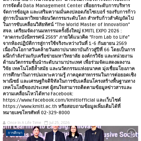
การจัดตั้ง Data Management Center เพื่อยกระดับการบริหาร
จัดการข้อมูล และเสริมความมั่นคงปลอดภัยไซเบอร์ รองรับการก้าว
สู่การเป็นมหาวิทยาลัยนวัตกรรมระดับโลก สำหรับก้าวสำคัญถัดไป
ในการขับเคลื่อนวิสัยทัศน์ “The World Master of Innovation”
สจล. เตรียมจัดงานมหกรรมครั้งยิ่งใหญ่ KMITL EXPO 2026 :
“ลาดกระบังนิทรรศน์ 2569” ภายใต้แนวคิด “From Lab to Life”
จากห้องปฏิบัติการสู่การใช้จริงระหว่างวันที่ 1-6 กันยายน 2569
เนื่องในโอกาสวันคล้ายวันสถาปนาสถาบันก้าวสู่ปีที่ 66 โดยเป็นการ
ผนึกกำลังร่วมกับเครือข่ายมหาวิทยาลัย องค์กรวิจัย และหน่วยงาน
ด้านนวัตกรรมชั้นนำระดับนานาประเทศ เพื่อร่วมจัดแสดงผลงาน
วิจัย เทคโนโลยีล้ำสมัย และนวัตกรรมแห่งอนาคต มุ่งเชื่อมโยงภาค
การศึกษาในการบ่มเพาะความรู้ ภาคอุตสาหกรรมในการต่อยอดเชิง
พาณิชย์ และเศรษฐกิจดิจิทัลในการขับเคลื่อนโครงสร้างพื้นฐานทาง
เทคโนโลยีของประเทศ ผู้สนใจสามารถติดตามข้อมูลข่าวสารและ
ความเคลื่อนไหวได้ทาง Facebook:
https://www.facebook.com/kmitlofficial และเว็บไซต์
https://www.kmitl.ac.th หรือสอบถามข้อมูลเพิ่มเติมได้ที่
หมายเลขโทรศัพท์ 02-329-8000
Once In A Life Time
Jul 25, 2026
การศึกษา