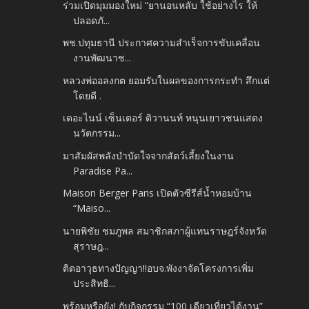
ร่วมเปิดมุมมองใหม่ “ยานอนหลับ ใช้อย่างไร ให้
ปลอดภั...
พช.ปทุมธานี ประกาศความสำเร็จการขับเคลื่อน
งานพัฒนาช...
หลวงพ่ออลงกต ยอมรับในผลของการกระทำ สึกแต่
โดยดี .
เดอะไนน์ เซ็นเตอร์ ติวานนท์ หนุนเยาวชนแสดง
นวัตกรรม...
มาสัมผัสพลังบำบัดใจจากสัตว์เลี้ยงในงาน
Paradise Pa...
Maison Berger Paris เปิดตัวซีรีส์น้ำหอมบ้าน
“Maiso...
นายพิชัย ชมภูพล สมาชิกสภาผู้แทนราษฎร์จังหวัด
สุราษฎ...
ติดอาวุธทางปัญญา!!อบจ.พังงาจัดโครงการเพิ่ม
ประสิทธิ...
พร้อมหรือยัง! กับกิจกรรม “100 เดียวเที่ยวได้งาน”