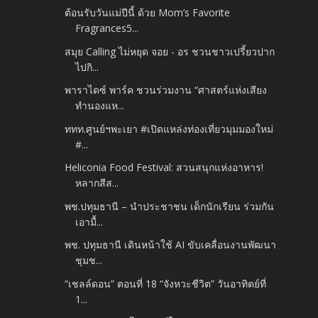
ต้อนรับวันแม่ปีนี้ ด้วย Mom’s Favorite
Fragrances5...
สมุย Calling ไม่หยุด จอย - อร ชวนชาวเปรี้ยวปาก
ไปกิ...
พาราไดซ์ พาร์ค ชวนร่วมงาน “ศาสตร์แห่งเสียง
ทำนองแห...
ททท.ศูนย์ฯพะเยา #เปิดแหล่งท่องเที่ยวมุมมองใหม่
#...
Heliconia Food Festival: สวนสนุกแห่งอาหาร!
หลากสีส...
พช.ปทุมธานี – นำประชาชน เด็กนักเรียน ร่วมกัน
เอามื้...
พช. ปทุมธานี เดินหน้าใช้ AI ขับเคลื่อนงานพัฒนา
ชุมช...
“เชลล์ดอน” ตอนที่ 18 “จังหวะชีวิต” วันอาทิตย์ที่
1...