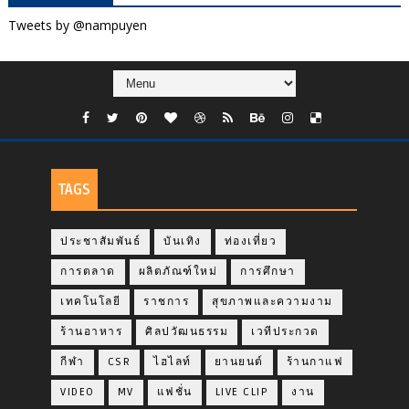
Tweets by @nampuyen
TAGS
ประชาสัมพันธ์
บันเทิง
ท่องเที่ยว
การตลาด
ผลิตภัณฑ์ใหม่
การศึกษา
เทคโนโลยี
ราชการ
สุขภาพและความงาม
ร้านอาหาร
ศิลปวัฒนธรรม
เวทีประกวด
กีฬา
CSR
ไฮไลท์
ยานยนต์
ร้านกาแฟ
VIDEO
MV
แฟชั่น
LIVE CLIP
งาน