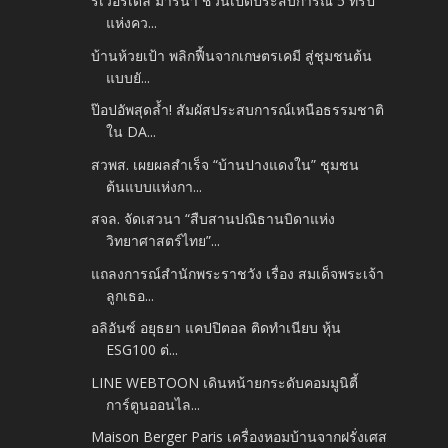
ริเวอร์เดล มารีน่า ชวนเปิดประสบการณ์ 5 ทริป
แห่งคว...
บ้านห้วยเป้า พลิกฟื้นจากเกษตรเคมี สู่ชุมชนต้น
แบบยั...
ป๊อปอัพสุดล้ำ! สัมผัสประสบการณ์เหนือธรรมชาติ
ใน DA...
สวพส. เผยผลสำเร็จ “บ้านปางแดงใน” ชุมชน
ต้นแบบแห่งกา...
สจล. จัดเสวนา “สืบสานปณิธานบิดาแห่ง
วิทยาศาสตร์ไทย”...
แถลงการณ์สำนักพระราชวัง เรื่อง สมเด็จพระเจ้า
ลูกเธอ...
อลิอันซ์ อยุธยา แคปปิตอล ติดทำเนียบ หุ้น
ESG100 ต่...
LINE WEBTOON เดินหน้ายกระดับคอมมูนิตี้
การ์ตูนออนไล...
Maison Berger Paris เครื่องหอมบ้านจากฝรั่งเศส