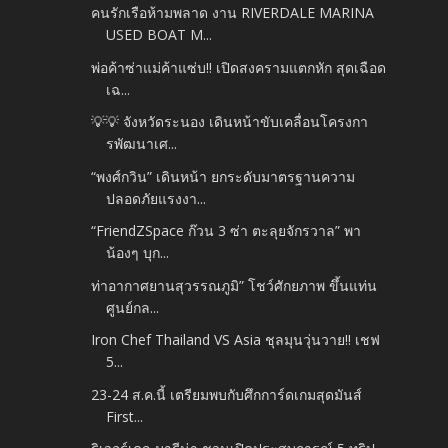
คนรักเรือห้ามพลาด งาน RIVERDALE MARINA
USED BOAT M...
พ่อค้าซ่าแม่ค้าแซ่บ!! เปิดสงครามแตกหัก สุดเฉือด
เฉ...
💡💡 จังหวัดระนอง เดินหน้าขับเคลื่อนโครงกา
รพัฒนาเศ...
“พงศ์กวิน” เดินหน้า ยกระดับมาตรฐานความ
ปลอดภัยแรงงา...
“FriendZSpace ก๊วน 3 ซ่า ตะลุยจักรวาล” พา
น้องๆ บุก...
ท่าอากาศยานสุวรรณภูมิ” โชว์ศักยภาพ ขึ้นแท่น
ศูนย์กล...
Iron Chef Thailand VS Asia ชุลมุนวุ่นวาย!! เชฟ
5...
23-24 ส.ค.นี้ เตรียมพบกับศึกการ์ดเกมสุดมันส์
First...