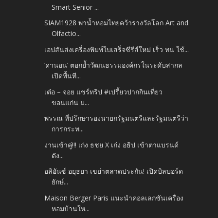
Smart Senior ...
SIAM1928 พาน้ำหอมไทยคว้ารางวัลโลก Art and
Olfactio...
เอปสันส่งเครื่องพิมพ์ใบเสร็จซีรีส์ใหม่ เร็ว ทน ใช้...
‘ดานอน’ ตอกย้ำวัฒนธรรมองค์กรในระดับสากล
เปิดพื้นที...
เต๋อ – จอย แชร์ทริป #เปรี้ยวปากกินเที่ยว
ขอนแก่น ม...
พรรณ ที่ปรึกษารองนายกรัฐมนตรีและรัฐมนตรีว่า
การกระท...
งานเข้าคู่!!! เก่ง ธชย X เก่ง อธิป เข้าตาแบรนด์
ดัง...
อลิอันซ์ อยุธยา เขย่าตลาดประกัน! เปิดบิลบอร์ด
ยักษ์...
Maison Berger Paris แนะนำคอลเลกชันเครื่อง
หอมบ้านให...