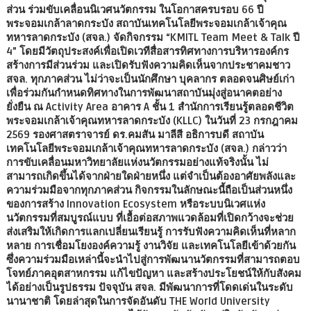
ส่วน ร่วมขับเคลื่อนนิเวศนวัตกรรม ในโอกาสครบรอบ 66 ปี
พระจอมเกล้าลาดกระบัง สถาบันเทคโนโลยีพระจอมเกล้าเจ้าคุณ
ทหารลาดกระบัง (สจล.) จัดกิจกรรม “KMITL Team Meet & Talk ปี
4” โดยมีวัตถุประสงค์เพื่อเปิดเวทีสื่อสารทิศทางการบริหารองค์กร
สร้างการมีส่วนร่วม และเปิดรับฟังความคิดเห็นจากประชาคมชาว
สจล. ทุกภาคส่วน ไม่ว่าจะเป็นนักศึกษา บุคลากร ตลอดจนศิษย์เก่า
เพื่อร่วมกันกำหนดทิศทางในการพัฒนาสถาบันมุ่งสู่อนาคตอย่าง
ยั่งยืน ณ Activity Area อาคาร A ชั้น 1 สำนักการเรียนรู้ตลอดชีวิต
พระจอมเกล้าเจ้าคุณทหารลาดกระบัง (KLLC) ในวันที่ 23 กรกฎาคม
2569 รองศาสตราจารย์ ดร.คมสัน มาลีสี อธิการบดี สถาบัน
เทคโนโลยีพระจอมเกล้าเจ้าคุณทหารลาดกระบัง (สจล.) กล่าวว่า
การขับเคลื่อนมหาวิทยาลัยแห่งนวัตกรรมอย่างแท้จริงนั้น ไม่
สามารถเกิดขึ้นได้จากฝ่ายใดฝ่ายหนึ่ง แต่จำเป็นต้องอาศัยพลังและ
ความร่วมมือจากทุกภาคส่วน กิจกรรมในลักษณะนี้ถือเป็นส่วนหนึ่ง
ของการสร้าง Innovation Ecosystem หรือระบบนิเวศแห่ง
นวัตกรรมที่สมบูรณ์แบบ ที่เอื้อต่อสภาพแวดล้อมที่เปิดกว้างจะช่วย
ส่งเสริมให้เกิดการแลกเปลี่ยนเรียนรู้ การรับฟังความคิดเห็นที่หลาก
หลาย การเชื่อมโยงองค์ความรู้ งานวิจัย และเทคโนโลยีเข้าด้วยกัน
ซึ่งความร่วมมือเหล่านี้จะนำไปสู่การพัฒนานวัตกรรมที่สามารถตอบ
โจทย์ภาคอุตสาหกรรม แก้ไขปัญหา และสร้างประโยชน์ให้กับสังคม
ได้อย่างเป็นรูปธรรม ปัจจุบัน สจล. มีพัฒนาการที่โดดเด่นในระดับ
นานาชาติ โดยล่าสุดในการจัดอันดับ THE World University