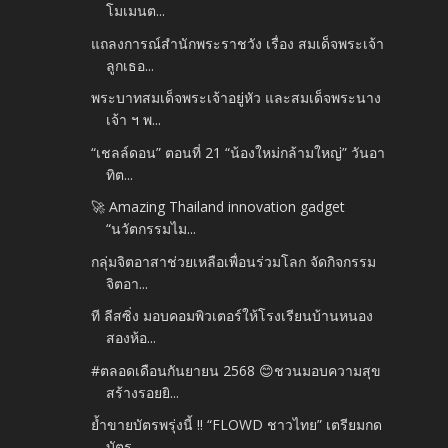
โมเมนต...
แถลงการณ์สำนักพระราชวัง เรื่อง สมเด็จพระเจ้า
ลูกเธอ...
พระบาทสมเด็จพระเจ้าอยู่หัว และสมเด็จพระนาง
เจ้า ฯ พ...
“เชลล์ดอน” ตอนที่ 21 “น้องใหม่กล้ามใหญ่” วันอา
ทิต...
🚀 Amazing Thailand innovation gadget
“นวัตกรรมไม...
กลุ่มจิตอาสาช่วยเหลือเพื่อนร่วมโลก จัดกิจกรรม
จิตอา...
ที ลีสซิ่ง มอบคอมพิวเตอร์ให้โรงเรียนบ้านหนอง
สองห้อ...
#ตลอดเดือนกันยายน 2568 😊ชวนมอบความสุข
สร้างรอยยิ...
ย้ำขายบัตรพรุ่งนี้ !! “FLOWD ชาวไทย” เตรียมกด
บัตร...