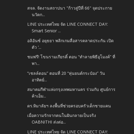
สจล. จัดงานสถาปนา "ก้าวสู่ปีที่ 66" จุดประกาย
นวัตก...
LINE ประเทศไทย จัด LINE CONNECT DAY:
Smart Senior ...
อลิอันซ์ อยุธยา พลิกเกมสื่อสารตลาดประกัน เปิด
ตัว ‘...
ชมฟรี! โขนรามเกียรติ์ ตอน “ทำลายพิธีอุโมงค์” ที่
พา...
“เชลล์ดอน” ตอนที่ 20 “หุ่นยนต์กระป๋อง” วัน
อาทิตย์...
สมาคมกีฬาแห่งกรุงเทพมหานคร ร่วมกับ ศูนย์การ
ค้าเอ็ม...
ดร.หิมาลัยฯ ลงพื้นที่ช่วยครอบครัวเด็กชายแคน
เมื่อความรักจากคนในฝันกลายเป็นจริง
OABNITHI ส่งต่อ...
LINE ประเทศไทย จัด LINE CONNECT DAY: