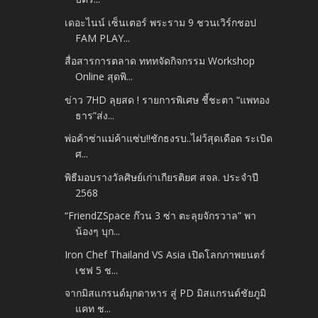
เดอะไนน์ เซ็นเตอร์ พระราม 9 ชวนเวิร์กชอป
FAM PLAY...
สื่อสารการตลาด ทททจัดกิจกรรม Workshop
Online สุดพิ...
ข่าว 7HD ลุยสด ! รายการพิเศษ ชี้ชะตา “แพทอง
ธาร”ส่ง...
พ่อค้าซ่าแม่ค้าแซ่บ!!ชักธงรบ..ไฝว้สุดเดือด ระเบิด
ศ...
พิธีมอบรางวัลศิษย์เก่าเกียรติยศ สจล. ประจำปี
2568
“FriendZSpace ก๊วน 3 ซ่า ตะลุยจักรวาล” พา
น้องๆ บุก...
Iron Chef Thailand VS Asia เปิดโลกภาพยนตร์
เชฟ 5 ช...
จากมิสแกรนด์มุกดาหาร สู่ PD มิสแกรนด์ชัยภูมิ
แคท ช...