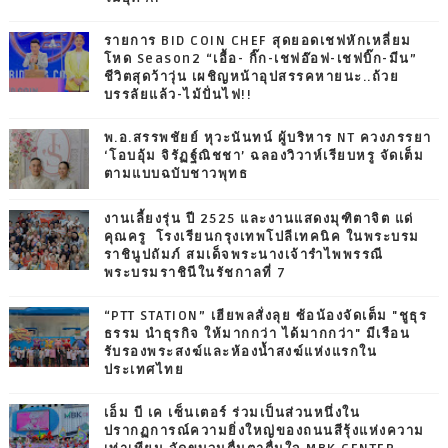
รายการ BID COIN CHEF สุดยอดเชฟหักเหลี่ยม
โหด Season2 “เอื้อ- กิ๊ก-เชฟอ๊อฟ-เชฟบิ๊ก-มีน”
ชีวิตสุดว้าวุ่น เผชิญหน้าอุปสรรคหายนะ..ถ้วย
บรรลัยแล้ว-ไม้ปั่นไฟ!!
พ.อ.สรรพชัยย์ หุวะนันทน์ ผู้บริหาร NT ควงภรรยา
‘โอบอุ้ม จิรัฏฐ์ณิชชา’ ฉลองวิวาห์เรียบหรู จัดเต็ม
ตามแบบฉบับชาวพุทธ
งานเลี้ยงรุ่น ปี 2525 และงานแสดงมุฑิตาจิต แด่
คุณครู โรงเรียนกรุงเทพโปลีเทคนิค ในพระบรม
ราชินูปถัมภ์ สมเด็จพระนางเจ้ารำไพพรรณี
พระบรมราชินีในรัชกาลที่ 7
“PTT STATION” เฮียพลสั่งลุย ซ้อน้องจัดเต็ม "ชูธุร
ธรรม นำธุรกิจ ให้มากกว่า ได้มากกว่า" มีเรือน
รับรองพระสงฆ์และห้องน้ำสงฆ์แห่งแรกใน
ประเทศไทย
เอ็ม บี เค เซ็นเตอร์ ร่วมเป็นส่วนหนึ่งใน
ปรากฏการณ์ความยิ่งใหญ่ของถนนสีรุ้งแห่งความ