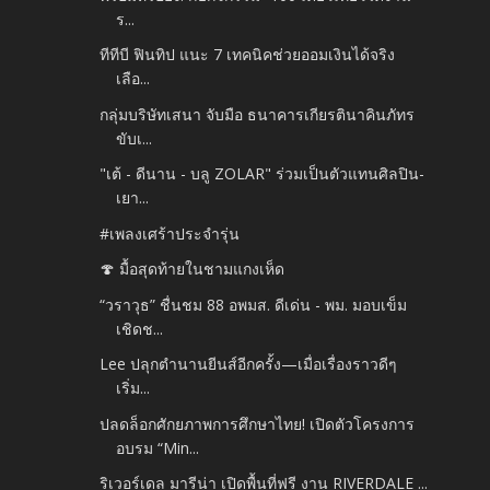
ร...
ทีทีบี ฟินทิป แนะ 7 เทคนิคช่วยออมเงินได้จริง
เลือ...
กลุ่มบริษัทเสนา จับมือ ธนาคารเกียรตินาคินภัทร
ขับเ...
"เต้ - ดีนาน - บลู ZOLAR" ร่วมเป็นตัวแทนศิลปิน-
เยา...
#เพลงเศร้าประจำรุ่น
🍄 มื้อสุดท้ายในชามแกงเห็ด
“วราวุธ” ชื่นชม 88 อพมส. ดีเด่น - พม. มอบเข็ม
เชิดช...
Lee ปลุกตำนานยีนส์อีกครั้ง—เมื่อเรื่องราวดีๆ
เริ่ม...
ปลดล็อกศักยภาพการศึกษาไทย! เปิดตัวโครงการ
อบรม “Min...
ริเวอร์เดล มารีน่า เปิดพื้นที่ฟรี งาน RIVERDALE ...