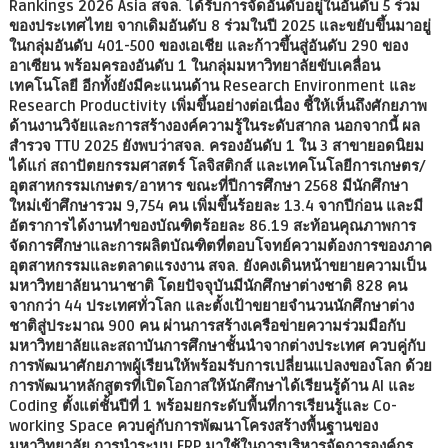
Rankings 2026 Asia สจล. ได้รับการจัดอันดับอยู่ในอันดับ 5 ร่วม
ของประเทศไทย จากเดิมอันดับ 8 ร่วมในปี 2025 และขยับขึ้นมาอยู่
ในกลุ่มอันดับ 401-500 ของเอเชีย และก้าวขึ้นสู่อันดับ 290 ของ
อาเซียน พร้อมครองอันดับ 1 ในกลุ่มมหาวิทยาลัยขับเคลื่อน
เทคโนโลยี อีกทั้งยังมีคะแนนด้าน Research Environment และ
Research Productivity เพิ่มขึ้นอย่างต่อเนื่อง ชี้ให้เห็นถึงศักยภาพ
ด้านงานวิจัยและการสร้างองค์ความรู้ในระดับสากล นอกจากนี้ ผล
สำรวจ TTU 2025 ยังพบว่าสจล. ครองอันดับ 1 ใน 3 สาขายอดนิยม
ได้แก่ สถาปัตยกรรมศาสตร์ โลจิสติกส์ และเทคโนโลยีการเกษตร/
อุตสาหกรรมเกษตร/อาหาร ขณะที่ปีการศึกษา 2568 มีนักศึกษา
ใหม่เข้าศึกษารวม 9,754 คน เพิ่มขึ้นร้อยละ 13.4 จากปีก่อน และมี
อัตราการได้งานทำของบัณฑิตร้อยละ 86.19 สะท้อนคุณภาพการ
จัดการศึกษาและการผลิตบัณฑิตที่ตอบโจทย์ความต้องการของภาค
อุตสาหกรรมและตลาดแรงงาน สจล. ยังคงเดินหน้าขยายความเป็น
มหาวิทยาลัยนานาชาติ โดยปัจจุบันมีนักศึกษาต่างชาติ 828 คน
จากกว่า 44 ประเทศทั่วโลก และตั้งเป้าขยายจำนวนนักศึกษาต่าง
ชาติสู่ประมาณ 900 คน ผ่านการสร้างเครือข่ายความร่วมมือกับ
มหาวิทยาลัยและสถาบันการศึกษาชั้นนำจากต่างประเทศ ควบคู่กับ
การพัฒนาศักยภาพผู้เรียนให้พร้อมรับการเปลี่ยนแปลงของโลก ด้วย
การพัฒนาหลักสูตรที่เปิดโอกาสให้นักศึกษาได้เรียนรู้ด้าน AI และ
Coding ตั้งแต่ชั้นปีที่ 1 พร้อมยกระดับพื้นที่การเรียนรู้และ Co-
working Space ควบคู่กับการพัฒนาโครงสร้างพื้นฐานของ
มหาวิทยาลัย การนำระบบ ERP มาใช้ในการบริหารจัดการองค์กร