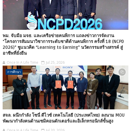
พม. จับมือ มจธ. และเครือข่ายคนพิการ แถลงข่าวการจัดงาน
“โครงการสัมมนาวิชาการระดับชาติด้านคนพิการ ครั้งที่ 18 (NCPD
2026)” ชูแนวคิด “Learning to Earning” นวัตกรรมสร้างสรรค์ สู่
อาชีพที่ยั่งยืน
Once In A Life Time
Jul 25, 2026
การศึกษา
สจล. ผนึกกำลัง โซนี่ ดีไวซ์ เทคโนโลยี (ประเทศไทย) ลงนาม MOU
พัฒนากำลังคนด้านเซมิคอนดักเตอร์และอิเล็กทรอนิกส์ขั้นสูง
Once In A Life Time
Jul 20, 2026