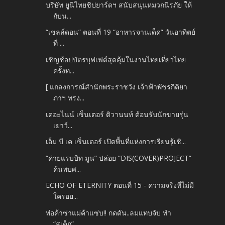
บริษัท ยูนิไทยชิปยาร์ดฯ สนับสนุนหมวกนิรภัย ให้
กับน...
“เชลล์ดอน” ตอนที่ 19 “อาหารจานเด็ด” วันอาทิตย์
ที่ ...
เชิญช้อปบัตรบุฟเฟต์สุดคุ้มในงานไทยเที่ยวไทย
ครั้งท...
[ แถลงการณ์สำนักพระราชวัง เจ้าฟ้าพัชรกิติยา
ภาฯ ทรง...
เดอะไนน์ เซ็นเตอร์ ติวานนท์ ต้อนรับนักขายรุ่น
เยาว์...
เอ็ม บี เค เซ็นเตอร์ เปิดพื้นที่แห่งการเรียนรู้เชิ...
“ค่ายแรบบิท มูน” ปล่อย “DIS(COVER)PROJECT”
ค้นพบศ...
ECHO OF ETERNITY ตอนที่ 15 - ความจริงที่ไม่มี
ใครอย...
พ่อค้าซ่าแม่ค้าแซ่บ!! กดดัน..ลมแทบจับ ทำ
“สเต็ก”...