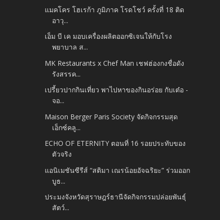
แมคโคร โฮเรก้า ภูมิภาค โรดโชว์ ครั้งที่ 18 ติด
อาวุ...
เอ็ม บี เค มอบเครื่องผลิตออกซิเจนให้กับโรง
พยาบาล ส...
MK Restaurants x Chef Man เชฟฮ่องกงชื่อดัง
รังสรรค...
เปรี้ยวปากกินเที่ยว พาไปหาของกินอร่อย กับเต๋อ -
จอ...
Maison Berger Paris Society จัดกิจกรรมสุด
เอ็กซ์คลู...
ECHO OF ETERNITY ตอนที่ 16 รอยประทับของ
ตัวจริง
แอนิเมชันซีรีส์ “สติมา เณรน้อยอัจฉริยะ” ร่วมออก
บูธ...
ประมงจังหวัดสุราษฎร์ธานีจัดกิจกรรมปล่อยพันธุ์
สัตว์...