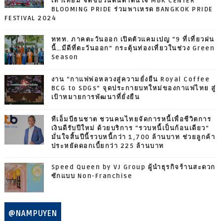
เท่าเทียม จัดขบวนตื่นตาตื่นใจ MBK CENTER
BLOOMING PRIDE ร่วมพาเหรด BANGKOK PRIDE
FESTIVAL 2024
ททท. ภาคตะวันออก เปิดตัวแคมเปญ “9 ที่เที่ยวฝน
นี้…มีดีที่ตะวันออก” กระตุ้นท่องเที่ยวในช่วง Green
Season
งาน “กาแฟพ่อหลวงสู่ความยั่งยืน Royal Coffee
BCG to SDGs” จุดประกายบทใหม่ของกาแฟไทย สู่
เป้าหมายการพัฒนาที่ยั่งยืน
ทีเอ็มบีธนชาต ชวนคนไทยจัดการหนี้เพื่อชีวิตการ
เงินดีรับปีใหม่ ด้วยบริการ “รวบหนี้เป็นก้อนเดียว”
มั่นใจสิ้นปีนี้รวบหนี้กว่า 1,700 ล้านบาท ช่วยลูกค้า
ประหยัดดอกเบี้ยกว่า 225 ล้านบาท
Speed Queen by VJ Group ผู้นำธุรกิจร้านสะดวก
ซักแบบ Non-Franchise
@NAMPUYEN