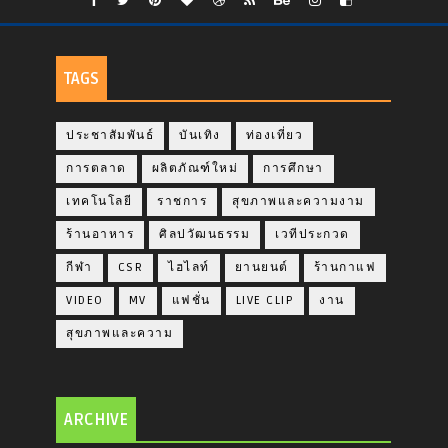
TAGS
ประชาสัมพันธ์
บันเทิง
ท่องเที่ยว
การตลาด
ผลิตภัณฑ์ใหม่
การศึกษา
เทคโนโลยี
ราชการ
สุขภาพและความงาม
ร้านอาหาร
ศิลปวัฒนธรรม
เวทีประกวด
กีฬา
CSR
ไฮไลท์
ยานยนต์
ร้านกาแฟ
VIDEO
MV
แฟชั่น
LIVE CLIP
งาน
สุขภาพและความ
ARCHIVE