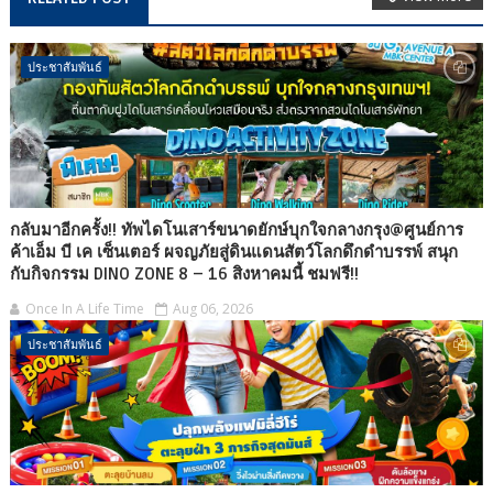
ประชาสัมพันธ์
กลับมาอีกครั้ง!! ทัพไดโนเสาร์ขนาดยักษ์บุกใจกลางกรุง@ศูนย์การ
ค้าเอ็ม บี เค เซ็นเตอร์ ผจญภัยสู่ดินแดนสัตว์โลกดึกดำบรรพ์ สนุก
กับกิจกรรม DINO ZONE 8 – 16 สิงหาคมนี้ ชมฟรี!!
Once In A Life Time
Aug 06, 2026
ประชาสัมพันธ์