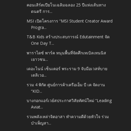
คอนเสิร์ตเปียโนเฉลิมฉลอง 25 ปีแห่งเส้นทาง
ดนตรี การ...
MSI เปิดโครงการ “MSI Student Creator Award
Progra...
T&B Kids สร้างประสบการณ์ Edutainment จัด
One Day T...
พาราไดซ์ พาร์ค หนุนพื้นที่จัดศึกเทเบิลเทนนิส
เยาวชน...
เดอะไนน์ เซ็นเตอร์ พระราม 9 จับมือเวสท์บาย
เดลิเวอ...
รวม 4 พิกัด ศูนย์การค้าเครือเอ็ม บี เค จัดงาน
“KID...
บางกอกแอร์เวย์สประกาศวิสัยทัศน์ใหม่ “Leading
Aviat...
รวมพลังเหล่าจิตอาสา ทำความดีด้วยหัวใจ ร่วม
บำเพ็ญสา...