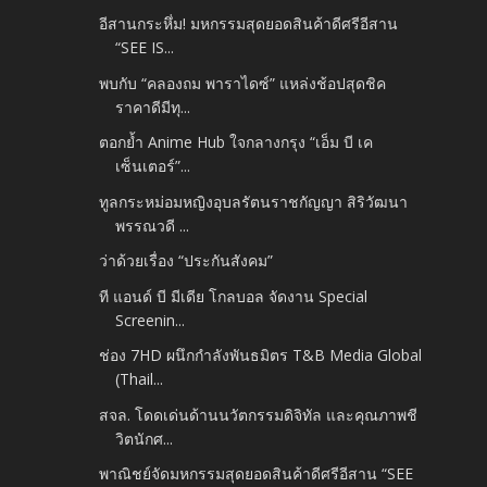
อีสานกระหึ่ม! มหกรรมสุดยอดสินค้าดีศรีอีสาน
“SEE IS...
พบกับ “คลองถม พาราไดซ์” แหล่งช้อปสุดชิค
ราคาดีมีทุ...
ตอกย้ำ Anime Hub ใจกลางกรุง “เอ็ม บี เค
เซ็นเตอร์”...
ทูลกระหม่อมหญิงอุบลรัตนราชกัญญา สิริวัฒนา
พรรณวดี ...
ว่าด้วยเรื่อง “ประกันสังคม”
ที แอนด์ บี มีเดีย โกลบอล จัดงาน Special
Screenin...
ช่อง 7HD ผนึกกำลังพันธมิตร T&B Media Global
(Thail...
สจล. โดดเด่นด้านนวัตกรรมดิจิทัล และคุณภาพชี
วิตนักศ...
พาณิชย์จัดมหกรรมสุดยอดสินค้าดีศรีอีสาน “SEE