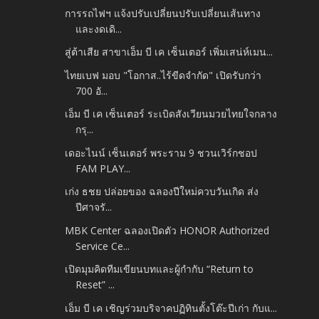
การรถไฟฯ แจ้งปรับเปลี่ยนปรับเปลี่ยนเส้นทาง
และงดเดิ...
สู่ต้าเสีย สาขาเอ็ม บี เค เซ็นเตอร์ เพิ่มเสน่ห์เมน...
ไทยเบฟ มอบ "โอกาส..ไร้ขีดจำกัด" เปิดรับกว่า
700 อั...
เอ็ม บี เค เซ็นเตอร์ ระเบิดสังเวียนมวยไทยใจกลาง
กรุ...
เดอะไนน์ เซ็นเตอร์ พระราม 9 ชวนเวิร์กชอป
FAM PLAY...
เก่ง ธชย ปล่อยของ ฉลองปีใหม่ควบวันเกิด ส่ง
ปีศาจรั...
MBK Center ฉลองเปิดตัว HONOR Authorized
Service Ce...
เปิดมุมคิดทีมเขียนบทและผู้กำกับ “Return to
Reset” ...
เอ็ม บี เค เชิญร่วมบริจาคปฏิทินตั้งโต๊ะปีเก่า กับแ...