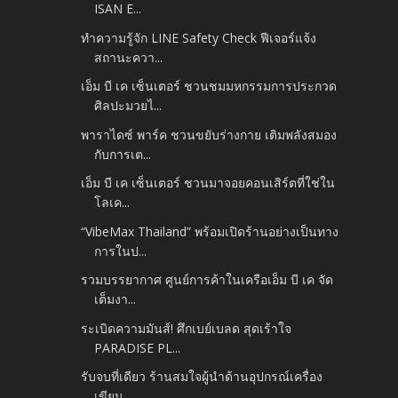
ISAN E...
ทำความรู้จัก LINE Safety Check ฟีเจอร์แจ้ง
สถานะควา...
เอ็ม บี เค เซ็นเตอร์ ชวนชมมหกรรมการประกวด
ศิลปะมวยไ...
พาราไดซ์ พาร์ค ชวนขยับร่างกาย เติมพลังสมอง
กับการเต...
เอ็ม บี เค เซ็นเตอร์ ชวนมาจอยคอนเสิร์ตที่ใช่ใน
โลเค...
“VibeMax Thailand” พร้อมเปิดร้านอย่างเป็นทาง
การในป...
รวมบรรยากาศ ศูนย์การค้าในเครือเอ็ม บี เค จัด
เต็มงา...
ระเบิดความมันส์! ศึกเบย์เบลด สุดเร้าใจ
PARADISE PL...
รับจบที่เดียว ร้านสมใจผู้นำด้านอุปกรณ์เครื่อง
เขียน...