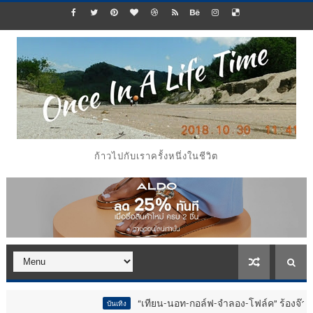
ก้าวไปกับเราครั้งหนึ่งในชีวิต
“เทียน-นอท-กอล์ฟ-จำลอง-โฟล์ค” ร้องจ๊าก!! อุปกรณ์ม
บันเทิง