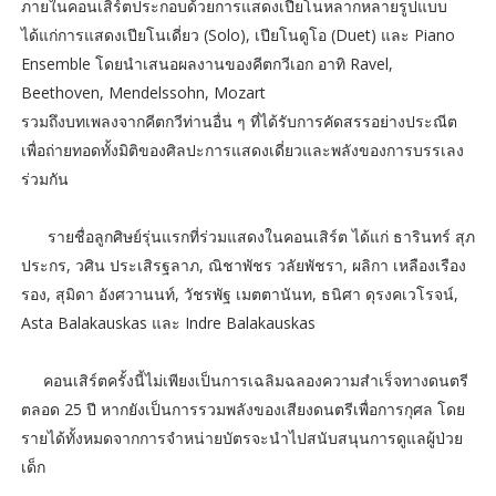
ภายในคอนเสิร์ตประกอบด้วยการแสดงเปียโนหลากหลายรูปแบบ
ได้แก่การแสดงเปียโนเดี่ยว (Solo), เปียโนดูโอ (Duet) และ Piano
Ensemble โดยนำเสนอผลงานของคีตกวีเอก อาทิ Ravel,
Beethoven, Mendelssohn, Mozart
รวมถึงบทเพลงจากคีตกวีท่านอื่น ๆ ที่ได้รับการคัดสรรอย่างประณีต
เพื่อถ่ายทอดทั้งมิติของศิลปะการแสดงเดี่ยวและพลังของการบรรเลง
ร่วมกัน
รายชื่อลูกศิษย์รุ่นแรกที่ร่วมแสดงในคอนเสิร์ต ได้แก่ ธารินทร์ สุภ
ประกร, วศิน ประเสิรฐลาภ, ณิชาพัชร วลัยพัชรา, ผลิกา เหลืองเรือง
รอง, สุมิดา อังศวานนท์, วัชรพัฐ เมตตานันท, ธนิศา ดุรงคเวโรจน์,
Asta Balakauskas และ Indre Balakauskas
คอนเสิร์ตครั้งนี้ไม่เพียงเป็นการเฉลิมฉลองความสำเร็จทางดนตรี
ตลอด 25 ปี หากยังเป็นการรวมพลังของเสียงดนตรีเพื่อการกุศล โดย
รายได้ทั้งหมดจากการจำหน่ายบัตรจะนำไปสนับสนุนการดูแลผู้ป่วย
เด็ก