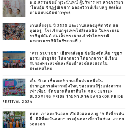
พ.อ.สรรพชัยย์ หุวะนันทน์ ผู้บริหาร NT ควงภรรยา
‘โอบอุ้ม จิรัฏฐ์ณิชชา’ ฉลองวิวาห์เรียบหรู จัดเต็ม
ตามแบบฉบับชาวพุทธ
งานเลี้ยงรุ่น ปี 2525 และงานแสดงมุฑิตาจิต แด่
คุณครู โรงเรียนกรุงเทพโปลีเทคนิค ในพระบรม
ราชินูปถัมภ์ สมเด็จพระนางเจ้ารำไพพรรณี
พระบรมราชินีในรัชกาลที่ 7
“PTT STATION” เฮียพลสั่งลุย ซ้อน้องจัดเต็ม "ชูธุร
ธรรม นำธุรกิจ ให้มากกว่า ได้มากกว่า" มีเรือน
รับรองพระสงฆ์และห้องน้ำสงฆ์แห่งแรกใน
ประเทศไทย
เอ็ม บี เค เซ็นเตอร์ ร่วมเป็นส่วนหนึ่งใน
ปรากฏการณ์ความยิ่งใหญ่ของถนนสีรุ้งแห่งความ
เท่าเทียม จัดขบวนตื่นตาตื่นใจ MBK CENTER
BLOOMING PRIDE ร่วมพาเหรด BANGKOK PRIDE
FESTIVAL 2024
ททท. ภาคตะวันออก เปิดตัวแคมเปญ “9 ที่เที่ยวฝน
นี้…มีดีที่ตะวันออก” กระตุ้นท่องเที่ยวในช่วง Green
Season