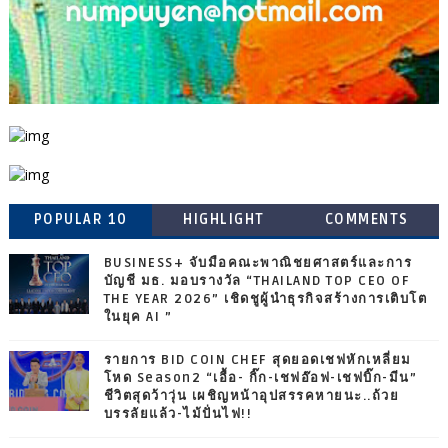
POPULAR 10
HIGHLIGHT
COMMENTS
BUSINESS+ จับมือคณะพาณิชยศาสตร์และการ
บัญชี มธ. มอบรางวัล “THAILAND TOP CEO OF
THE YEAR 2026” เชิดชูผู้นำธุรกิจสร้างการเติบโต
ในยุค AI ”
รายการ BID COIN CHEF สุดยอดเชฟหักเหลี่ยม
โหด Season2 “เอื้อ- กิ๊ก-เชฟอ๊อฟ-เชฟบิ๊ก-มีน”
ชีวิตสุดว้าวุ่น เผชิญหน้าอุปสรรคหายนะ..ถ้วย
บรรลัยแล้ว-ไม้ปั่นไฟ!!