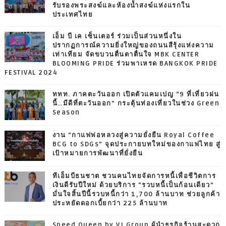
รับรองพระสงฆ์และห้องน้ำสงฆ์แห่งแรกใน
ประเทศไทย
เอ็ม บี เค เซ็นเตอร์ ร่วมเป็นส่วนหนึ่งใน
ปรากฏการณ์ความยิ่งใหญ่ของถนนสีรุ้งแห่งความ
เท่าเทียม จัดขบวนตื่นตาตื่นใจ MBK CENTER
BLOOMING PRIDE ร่วมพาเหรด BANGKOK PRIDE
FESTIVAL 2024
ททท. ภาคตะวันออก เปิดตัวแคมเปญ “9 ที่เที่ยวฝน
นี้…มีดีที่ตะวันออก” กระตุ้นท่องเที่ยวในช่วง Green
Season
งาน “กาแฟพ่อหลวงสู่ความยั่งยืน Royal Coffee
BCG to SDGs” จุดประกายบทใหม่ของกาแฟไทย สู่
เป้าหมายการพัฒนาที่ยั่งยืน
ทีเอ็มบีธนชาต ชวนคนไทยจัดการหนี้เพื่อชีวิตการ
เงินดีรับปีใหม่ ด้วยบริการ “รวบหนี้เป็นก้อนเดียว”
มั่นใจสิ้นปีนี้รวบหนี้กว่า 1,700 ล้านบาท ช่วยลูกค้า
ประหยัดดอกเบี้ยกว่า 225 ล้านบาท
Speed Queen by VJ Group ผู้นำธุรกิจร้านสะดวก