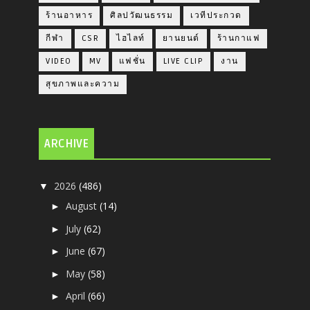
ร้านอาหาร
ศิลปวัฒนธรรม
เวทีประกวด
กีฬา
CSR
ไฮไลท์
ยานยนต์
ร้านกาแฟ
VIDEO
MV
แฟชั่น
LIVE CLIP
งาน
สุขภาพและความ
ARCHIVE
2026
(486)
▼
August
(14)
►
July
(62)
►
June
(67)
►
May
(58)
►
April
(66)
►