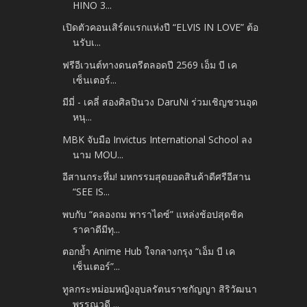
HINO 3...
เปิดตัวคอนเสิร์ตแรกแห่งปี “ELVIS IN LOVE” ต้อ
นรับเ...
ฟรีอีเวนต์ทางดนตรีตลอดปี 2569 เอ็ม บี เค
เซ็นเตอร์...
มีมี่ - เคลี่ สองศิลปินวง DaruNi ร่วมเชิญชวนอุด
หนุ...
MBK จับมือ Invictus International School ลง
นาม MOU...
อีสานกระหึ่ม! มหกรรมสุดยอดสินค้าดีศรีอีสาน
“SEE IS...
พบกับ “คลองถม พาราไดซ์” แหล่งช้อปสุดชิค
ราคาดีมีทุ...
ตอกย้ำ Anime Hub ใจกลางกรุง “เอ็ม บี เค
เซ็นเตอร์”...
ทูลกระหม่อมหญิงอุบลรัตนราชกัญญา สิริวัฒนา
พรรณวดี ...