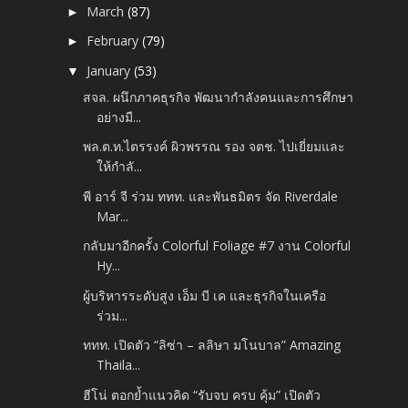
March
(87)
►
February
(79)
►
January
(53)
▼
สจล. ผนึกภาคธุรกิจ พัฒนากำลังคนและการศึกษา
อย่างมื...
พล.ต.ท.ไตรรงค์ ผิวพรรณ รอง จตช. ไปเยี่ยมและ
ให้กำลั...
พี อาร์ จี ร่วม ททท. และพันธมิตร จัด Riverdale
Mar...
กลับมาอีกครั้ง Colorful Foliage #7 งาน Colorful
Hy...
ผู้บริหารระดับสูง เอ็ม บี เค และธุรกิจในเครือ
ร่วม...
ททท. เปิดตัว “ลิซ่า – ลลิษา มโนบาล” Amazing
Thaila...
ฮีโน่ ตอกย้ำแนวคิด “รับจบ ครบ คุ้ม” เปิดตัว