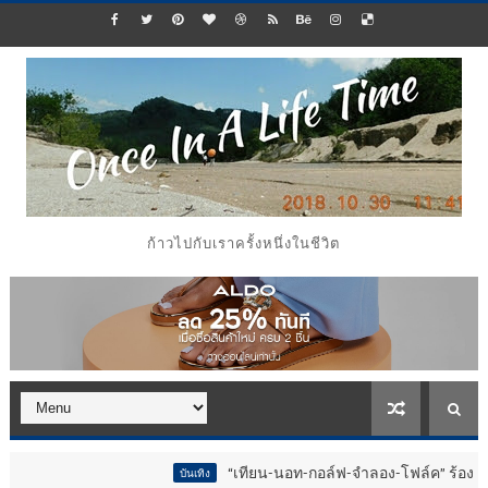
ก้าวไปกับเราครั้งหนึ่งในชีวิต
“เทียน-นอท-กอล์ฟ-จำลอง-โฟล์ค” ร้องจ๊าก!! อุปกร
บันเทิง