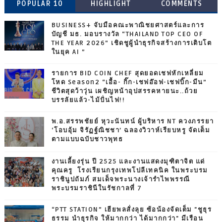
POPULAR 10
HIGHLIGHT
COMMENTS
BUSINESS+ จับมือคณะพาณิชยศาสตร์และการ
บัญชี มธ. มอบรางวัล “THAILAND TOP CEO OF
THE YEAR 2026” เชิดชูผู้นำธุรกิจสร้างการเติบโต
ในยุค AI ”
รายการ BID COIN CHEF สุดยอดเชฟหักเหลี่ยม
โหด Season2 “เอื้อ- กิ๊ก-เชฟอ๊อฟ-เชฟบิ๊ก-มีน”
ชีวิตสุดว้าวุ่น เผชิญหน้าอุปสรรคหายนะ..ถ้วย
บรรลัยแล้ว-ไม้ปั่นไฟ!!
พ.อ.สรรพชัยย์ หุวะนันทน์ ผู้บริหาร NT ควงภรรยา
‘โอบอุ้ม จิรัฏฐ์ณิชชา’ ฉลองวิวาห์เรียบหรู จัดเต็ม
ตามแบบฉบับชาวพุทธ
งานเลี้ยงรุ่น ปี 2525 และงานแสดงมุฑิตาจิต แด่
คุณครู โรงเรียนกรุงเทพโปลีเทคนิค ในพระบรม
ราชินูปถัมภ์ สมเด็จพระนางเจ้ารำไพพรรณี
พระบรมราชินีในรัชกาลที่ 7
“PTT STATION” เฮียพลสั่งลุย ซ้อน้องจัดเต็ม "ชูธุร
ธรรม นำธุรกิจ ให้มากกว่า ได้มากกว่า" มีเรือน