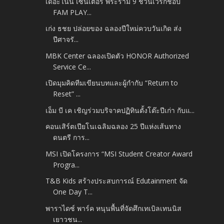
เดอะไนน์ เซ็นเตอร์ พระราม 9 ชวนเวิร์กชอป
FAM PLAY...
เก่ง ธชย ปล่อยของ ฉลองปีใหม่ควบวันเกิด ส่ง
ปีศาจรั...
MBK Center ฉลองเปิดตัว HONOR Authorized
Service Ce...
เปิดมุมคิดทีมเขียนบทและผู้กำกับ “Return to
Reset” ...
เอ็ม บี เค เชิญร่วมบริจาคปฏิทินตั้งโต๊ะปีเก่า กับแ...
คอนเสิร์ตเปียโนเฉลิมฉลอง 25 ปีแห่งเส้นทาง
ดนตรี การ...
MSI เปิดโครงการ “MSI Student Creator Award
Progra...
T&B Kids สร้างประสบการณ์ Edutainment จัด
One Day T...
พาราไดซ์ พาร์ค หนุนพื้นที่จัดศึกเทเบิลเทนนิส
เยาวชน...