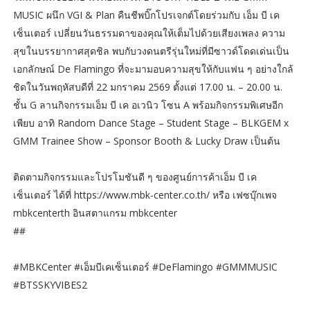
MUSIC ผนึก VGI & Plan คืนชีพบิ๊กโปรเจกต์โดยร่วมกับ เอ็ม บี เค
เซ็นเตอร์ เปลี่ยนวันธรรมดาของคุณให้เต็มไปด้วยเสียงเพลง ความ
สุขในบรรยากาศสุดชิล พบกับวงดนตรีรุ่นใหม่ที่มีซาวด์โดดเด่นเป็น
เอกลักษณ์ De Flamingo ที่จะมามอบความสุขให้กับแฟน ๆ อย่างใกล้
ชิดในวันพฤหัสบดีที่ 22 มกราคม 2569 ตั้งแต่ 17.00 น. – 20.00 น.
ชั้น G ลานกิจกรรมเอ็ม บี เค อเวนิว โซน A พร้อมกิจกรรมพิเศษอีก
เพียบ อาทิ Random Dance Stage – Student Stage – BLKGEM x
GMM Trainee Show – Sponsor Booth & Lucky Draw เป็นต้น
ติดตามกิจกรรมและโปรโมชันดี ๆ ของศูนย์การค้าเอ็ม บี เค
เซ็นเตอร์ ได้ที่ https://www.mbk-center.co.th/ หรือ เฟซบุ๊กเพจ
mbkcenterth อินสตาแกรม mbkcenter
##
#MBKCenter #เอ็มบีเคเซ็นเตอร์ #DeFlamingo #GMMMUSIC
#BTSSKYVIBES2