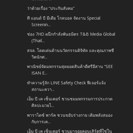
ว่าด้วยเรื่อง “ประกันสังคม”
ที แอนด์ บี มีเดีย โกลบอล จัดงาน Special
Screenin...
ช่อง 7HD ผนึกกำลังพันธมิตร T&B Media Global
(Thail...
สจล. โดดเด่นด้านนวัตกรรมดิจิทัล และคุณภาพชี
วิตนักศ...
พาณิชย์จัดมหกรรมสุดยอดสินค้าดีศรีอีสาน “SEE
ISAN E...
ทำความรู้จัก LINE Safety Check ฟีเจอร์แจ้ง
สถานะควา...
เอ็ม บี เค เซ็นเตอร์ ชวนชมมหกรรมการประกวด
ศิลปะมวยไ...
พาราไดซ์ พาร์ค ชวนขยับร่างกาย เติมพลังสมอง
กับการเต...
เอ็ม บี เค เซ็นเตอร์ ชวนมาจอยคอนเสิร์ตที่ใช่ใน