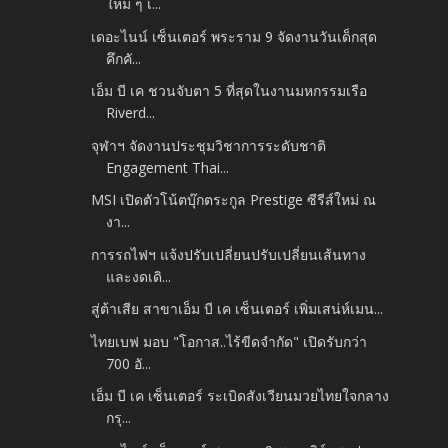
ใหม่ ๆ เ...
เดอะไนน์ เซ็นเตอร์ พระราม 9 จัดงานวันเด็กสุด
คึกคั...
เอ็ม บี เค ชวนจับตา 5 ที่สุดในงานมหกรรมเรือ
Riverd...
จุฬาฯ จัดงานประชุมวิชาการระดับชาติ
Engagement Thai...
MSI เปิดตัวโน้ตบุ๊กตระกูล Prestige ซีรีส์ใหม่ ณ
งา...
การรถไฟฯ แจ้งปรับเปลี่ยนปรับเปลี่ยนเส้นทาง
และงดเดิ...
สู่ต้าเสีย สาขาเอ็ม บี เค เซ็นเตอร์ เพิ่มเสน่ห์เมน...
ไทยเบฟ มอบ "โอกาส..ไร้ขีดจำกัด" เปิดรับกว่า
700 อั...
เอ็ม บี เค เซ็นเตอร์ ระเบิดสังเวียนมวยไทยใจกลาง
กรุ...