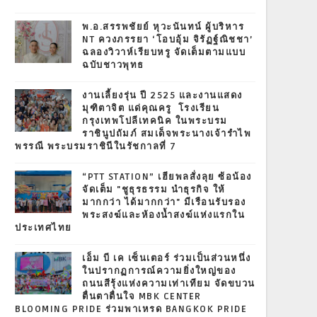
พ.อ.สรรพชัยย์ หุวะนันทน์ ผู้บริหาร
NT ควงภรรยา ‘โอบอุ้ม จิรัฏฐ์ณิชชา’
ฉลองวิวาห์เรียบหรู จัดเต็มตามแบบ
ฉบับชาวพุทธ
งานเลี้ยงรุ่น ปี 2525 และงานแสดง
มุฑิตาจิต แด่คุณครู โรงเรียน
กรุงเทพโปลีเทคนิค ในพระบรม
ราชินูปถัมภ์ สมเด็จพระนางเจ้ารำไพ
พรรณี พระบรมราชินีในรัชกาลที่ 7
“PTT STATION” เฮียพลสั่งลุย ซ้อน้อง
จัดเต็ม "ชูธุรธรรม นำธุรกิจ ให้
มากกว่า ได้มากกว่า" มีเรือนรับรอง
พระสงฆ์และห้องน้ำสงฆ์แห่งแรกใน
ประเทศไทย
เอ็ม บี เค เซ็นเตอร์ ร่วมเป็นส่วนหนึ่ง
ในปรากฏการณ์ความยิ่งใหญ่ของ
ถนนสีรุ้งแห่งความเท่าเทียม จัดขบวน
ตื่นตาตื่นใจ MBK CENTER
BLOOMING PRIDE ร่วมพาเหรด BANGKOK PRIDE