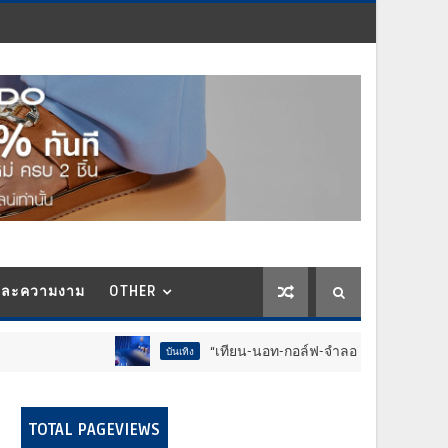
และความงาม
OTHER
“เทียน-นอท-กอล์ฟ-จำลอง-โฟล์ค” ร้องจ๊าก!! อุปกรณ์ม่วนจอย
บันเทิง
TOTAL PAGEVIEWS