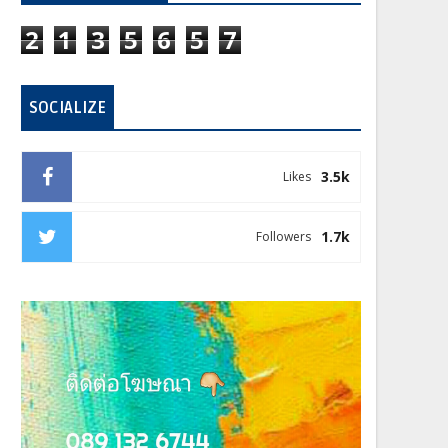
2
1
3
5
6
5
7
SOCIALIZE
3.5k
Likes
1.7k
Followers