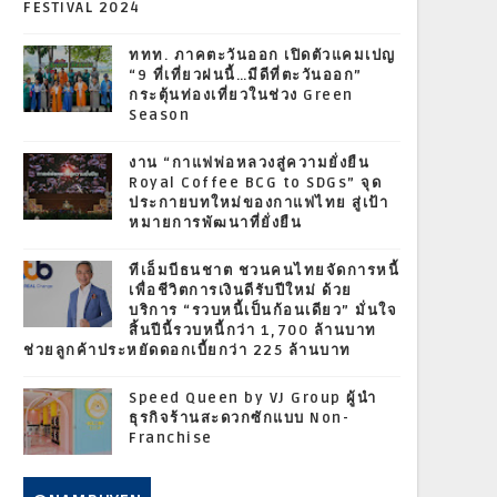
FESTIVAL 2024
ททท. ภาคตะวันออก เปิดตัวแคมเปญ
“9 ที่เที่ยวฝนนี้…มีดีที่ตะวันออก”
กระตุ้นท่องเที่ยวในช่วง Green
Season
งาน “กาแฟพ่อหลวงสู่ความยั่งยืน
Royal Coffee BCG to SDGs” จุด
ประกายบทใหม่ของกาแฟไทย สู่เป้า
หมายการพัฒนาที่ยั่งยืน
ทีเอ็มบีธนชาต ชวนคนไทยจัดการหนี้
เพื่อชีวิตการเงินดีรับปีใหม่ ด้วย
บริการ “รวบหนี้เป็นก้อนเดียว” มั่นใจ
สิ้นปีนี้รวบหนี้กว่า 1,700 ล้านบาท
ช่วยลูกค้าประหยัดดอกเบี้ยกว่า 225 ล้านบาท
Speed Queen by VJ Group ผู้นำ
ธุรกิจร้านสะดวกซักแบบ Non-
Franchise