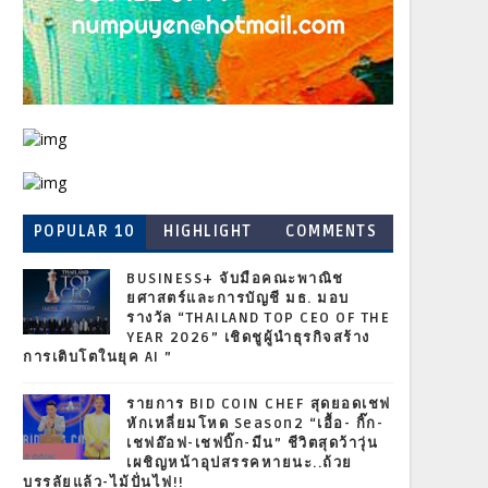
POPULAR 10
HIGHLIGHT
COMMENTS
BUSINESS+ จับมือคณะพาณิช
ยศาสตร์และการบัญชี มธ. มอบ
รางวัล “THAILAND TOP CEO OF THE
YEAR 2026” เชิดชูผู้นำธุรกิจสร้าง
การเติบโตในยุค AI ”
รายการ BID COIN CHEF สุดยอดเชฟ
หักเหลี่ยมโหด Season2 “เอื้อ- กิ๊ก-
เชฟอ๊อฟ-เชฟบิ๊ก-มีน” ชีวิตสุดว้าวุ่น
เผชิญหน้าอุปสรรคหายนะ..ถ้วย
บรรลัยแล้ว-ไม้ปั่นไฟ!!