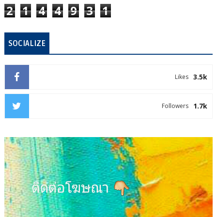
2
1
4
4
9
3
1
SOCIALIZE
3.5k
Likes
1.7k
Followers