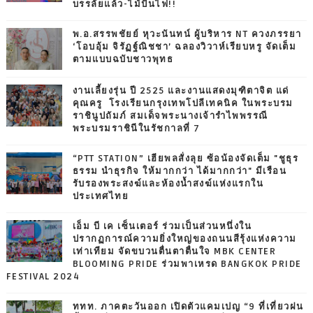
บรรลัยแล้ว-ไม้ปั่นไฟ!!
พ.อ.สรรพชัยย์ หุวะนันทน์ ผู้บริหาร NT ควงภรรยา
‘โอบอุ้ม จิรัฏฐ์ณิชชา’ ฉลองวิวาห์เรียบหรู จัดเต็ม
ตามแบบฉบับชาวพุทธ
งานเลี้ยงรุ่น ปี 2525 และงานแสดงมุฑิตาจิต แด่
คุณครู โรงเรียนกรุงเทพโปลีเทคนิค ในพระบรม
ราชินูปถัมภ์ สมเด็จพระนางเจ้ารำไพพรรณี
พระบรมราชินีในรัชกาลที่ 7
“PTT STATION” เฮียพลสั่งลุย ซ้อน้องจัดเต็ม "ชูธุร
ธรรม นำธุรกิจ ให้มากกว่า ได้มากกว่า" มีเรือน
รับรองพระสงฆ์และห้องน้ำสงฆ์แห่งแรกใน
ประเทศไทย
เอ็ม บี เค เซ็นเตอร์ ร่วมเป็นส่วนหนึ่งใน
ปรากฏการณ์ความยิ่งใหญ่ของถนนสีรุ้งแห่งความ
เท่าเทียม จัดขบวนตื่นตาตื่นใจ MBK CENTER
BLOOMING PRIDE ร่วมพาเหรด BANGKOK PRIDE
FESTIVAL 2024
ททท. ภาคตะวันออก เปิดตัวแคมเปญ “9 ที่เที่ยวฝน