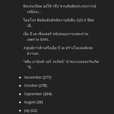
มิลเลนเนียม ออโต้ กรุ๊ป ชวนสัมผัสประสบการณ์
เหนือระ...
โฮมโปร ติดอันดับดัชนีความยั่งยืน DJSI 6 ปีต่อ
เนื่...
เอ็ม บี เค เซ็นเตอร์ สนับสนุนการแสดงร่วม
เทศกาล BAN...
4 ศูนย์การค้าเครือเอ็ม บี เค สร้างโมเมนท์แห่ง
ความส...
“หยิ่น อานันท์-วอร์ วนรัตน์” นำขบวนฉลองวันเกิด
“ช้...
November
(277)
►
October
(278)
►
September
(204)
►
August
(26)
►
July
(22)
►