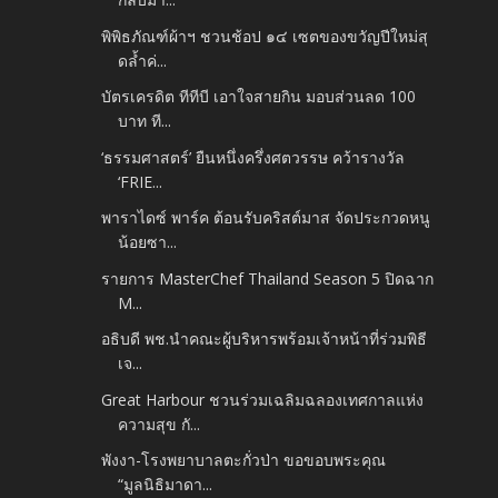
พิพิธภัณฑ์ผ้าฯ ชวนช้อป ๑๔ เซตของขวัญปีใหม่สุ
ดล้ำค่...
บัตรเครดิต ทีทีบี เอาใจสายกิน มอบส่วนลด 100
บาท ที...
‘ธรรมศาสตร์’ ยืนหนึ่งครึ่งศตวรรษ คว้ารางวัล
‘FRIE...
พาราไดซ์ พาร์ค ต้อนรับคริสต์มาส จัดประกวดหนู
น้อยซา...
รายการ MasterChef Thailand Season 5 ปิดฉาก
M...
อธิบดี พช.นำคณะผู้บริหารพร้อมเจ้าหน้าที่ร่วมพิธี
เจ...
Great Harbour ชวนร่วมเฉลิมฉลองเทศกาลแห่ง
ความสุข กั...
พังงา-โรงพยาบาลตะกั่วป่า ขอขอบพระคุณ
“มูลนิธิมาดา...