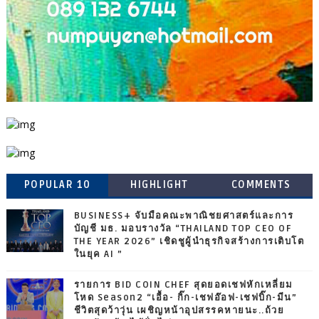
POPULAR 10
HIGHLIGHT
COMMENTS
BUSINESS+ จับมือคณะพาณิชยศาสตร์และการ
บัญชี มธ. มอบรางวัล “THAILAND TOP CEO OF
THE YEAR 2026” เชิดชูผู้นำธุรกิจสร้างการเติบโต
ในยุค AI ”
รายการ BID COIN CHEF สุดยอดเชฟหักเหลี่ยม
โหด Season2 “เอื้อ- กิ๊ก-เชฟอ๊อฟ-เชฟบิ๊ก-มีน”
ชีวิตสุดว้าวุ่น เผชิญหน้าอุปสรรคหายนะ..ถ้วย