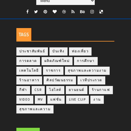
TAGS
ประชาสัมพันธ์
บันเทิง
ท่องเที่ยว
การตลาด
ผลิตภัณฑ์ใหม่
การศึกษา
เทคโนโลยี
ราชการ
สุขภาพและความงาม
ร้านอาหาร
ศิลปวัฒนธรรม
เวทีประกวด
กีฬา
CSR
ไฮไลท์
ยานยนต์
ร้านกาแฟ
VIDEO
MV
แฟชั่น
LIVE CLIP
งาน
สุขภาพและความ