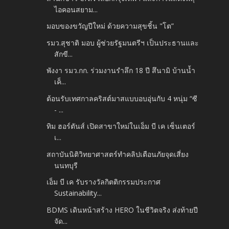
ไอคอนสยาม...
มอบของขวัญปีใหม่ ด้วยความสุขชิ้น "โต”
รมว.สุชาติ มอบ ผู้ช่วยรัฐมนตรีฯ เป็นประธานและ
สักขี...
พังงา รมว.กก. ร่วมงานรำลึก 18 ปี สึนามิ บ้านน้ำ
เค็...
ต้อนรับเทศกาลคริสต์มาสแบบอบอุ่นกับ 4 หนุ่ม “ซี
- ...
ทิม ฮอร์ตันส์ เปิดสาขาใหม่ในเอ็ม บี เค เซ็นเตอร์
เ...
สถาบันนิติวิทยาศาสตร์ทำคลิปเตือนภัยจุดเสี่ยง
นนทบุรี
เอ็ม บี เค รับรางวัลกิตติกรรมประกาศ
Sustainability...
BDMS เดินหน้าสร้าง HERO ในชีวิตจริง ส่งท้ายปี
จัด...