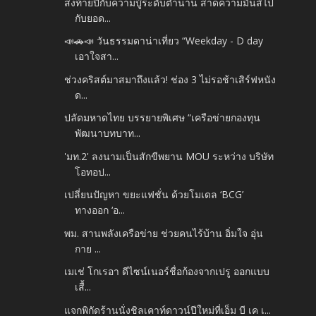
ส่งท้ายปีกับความบู๊ระดับตำนาน สาดความมันส์ไป
กับยอด...
📣🚗📣 วันธรรมดาน่าเที่ยว “Weekday - D day
เอาใจสา...
ช่วงคริสต์มาสมาถึงแล้ว! ช่อง 3 ไม่รอช้าเสิร์ฟหนัง
ด...
ปลัดมหาดไทย บรรยายพิเศษ “เครือข่ายกองทุน
พัฒนาบทบาท...
'มท.2' ลงนามเป็นสักขีพยาน MOU ระหว่าง บริษัท
โอทอป...
เปลี่ยนปัญหา ขยะแฟชั่น ด้วยโมเดล ‘BCG’
ทางออก ‘อ...
พม. สานพลังเครือข่าย ช่วยคนไร้บ้าน อิ่มใจ อุ่น
กาย ...
เมเช่ โกเรอา ดีไซน์เนอร์ชื่อก้องจากเปรู ออกแบบ
เสื้...
แจกพิกัดร้านนั่งชิลเคาท์ดาวน์ปีใหม่ที่เอ็ม บี เค เ...