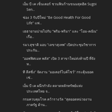
เอ็ม บี เค เซ็นเตอร์ ชวนฟินร้านขนมสุดฮิต Sugoi
Sen...
ช่อง 3 รับปีใหม่ “Be Good Health For Good
Life” แฟ...
เฮฮายามบ่ายไปกับ “พริม-พริมา” และ “โอม-คณิน”
เรื่อ...
รมว.สุชาติ มอบ “เลขาสุเทพ” เปิดประชุมวิชาการ
ประกัน...
“ออฟฟิศเมท พลัส” เปิด 3 สาขาใหม่ส่งท้ายปี ที่จัง
ห...
ที ลีสซิ่ง” จัดงาน “มอเตอร์ไบค์โชว์” กระตุ้นยอด
เช่...
เอ็ม บี เค ผนึกกำลัง ตลาดหลักทรัพย์แห่ง
ประเทศไทย จ...
กรมควบคุมโรค คว้ารางวัล "สุดยอดหน่วยงาน
ภาครัฐ ด้าน...