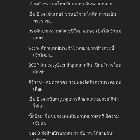
เจ้าหญิงของคนไทย กับบทบาทอันหลากหลาย
เอ็ม บี เค เซ็นเตอร์ ชวนบริจาคโลหิต ถวายเป็น
พระราช...
กรมศิลปากรร่วมส่งสุขปีใหม่ ๒๕๖๖ เปิดให้เข้าชม
อุทยา...
พังงา- สัตวแพทย์ประจำโรงพยาบาลช้างกระบี่
เข้ายิงยา...
2C2P ดัน easy2send บุกตลาดจีน เปิดบริการโอน
เงินข้า...
ศิริราช - สมุทรสาคร รวมพลังจัดกิจกรรมระดมทุน
เพื่อผ...
เอ็ม บี เค สนับสนุนทุนการศึกษาและอุปกรณ์กีฬา
ให้แก...
‘บิ๊กป้อม’ ชื่นชมกองทุนพัฒนาบทบาทสตรี มีความ
เข้มแข...
ช่อง 3 ส่งท้ายปีรับลมหนาว จับ “สะใภ้สายลับ”
กลับมา...