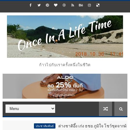
ก้าวไปกับเราครั้งหนึ่งในชีวิต
ต่างชาติอึ้ง เก่ง ธชย ภูมิใจ โชว์ชุดจากผ้าขาวม้า
ประชาสัมพันธ์