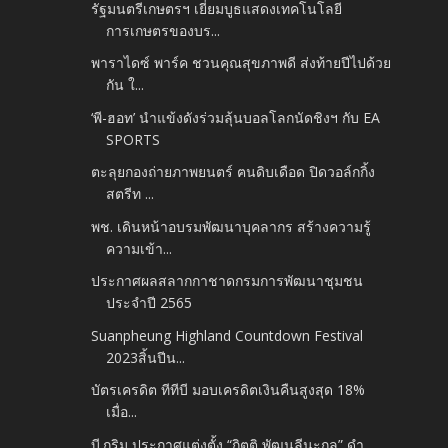
รัฐมนตรีเกษตรฯ เยี่ยมบูธแสดงเทคโนโลยี
การเกษตรของบร...
พาราไดซ์ พาร์ค ชวนคุณสุขภาพดี ส่งท้ายปีไปด้วย
กัน ใ...
‘พี-ฮอท’ นำแข้งดังร่วมลุ้นบอลโลกนัดชิงฯ กับ EA
SPORTS
ตะลุยกองถ่ายภาพยนตร์ ฅนดิบเดือด ปิดวอล์กกิ้ง
สตรีท ...
พช. เดินหน้าอบรมพัฒนาบุคลากร สร้างความรู้
ความเข้า...
ประกาศผลสลากกาชาดกรมการพัฒนาชุมชน
ประจำปี 2565
Suanpheung Highland Countdown Festival
2023สิ้นปีน...
บัตรเครดิต ทีทีบี มอบเครดิตเงินคืนสูงสุด 18%
เมื่อ...
บี.กริม ประกาศแต่งตั้ง “กิตติ พัฒนลีนะกุล” ดำ