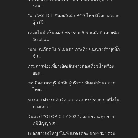
รงต...
“พาณิชย์-DITP”เผยสินค้า BCG ไทย มีโอกาสเจาะ
ผู้บริโ...
เดอะไนน์ เซ็นเตอร์ พระราม 9 ชวนศิลปินสายชิล
Scrubb...
“นาย ณภัทร-โบว์ เมลดา-กระทิง ขุนณรงค์” บุกบิ๊ก
ซี เ...
กรมการท่องเที่ยวเปิดเส้นทางท่องเที่ยวน้ำพุร้อน
ออน...
พ่อเมืองนนทบุรี นำทีมผู้บริหาร ทีมแม่บ้านมหาด
ไทยจ...
ทางแยกต่างระดับวัดสลุด จ.สมุทรปราการ หนึ่งใน
ทางแยก...
วันแรก! “OTOP CITY 2022 : มอบความสุขจาก
ภูมิปัญญา ส...
เปิดอย่างยิ่งใหญ่ “ไนท์ แอด เดอะ มิวเซียม” รวม