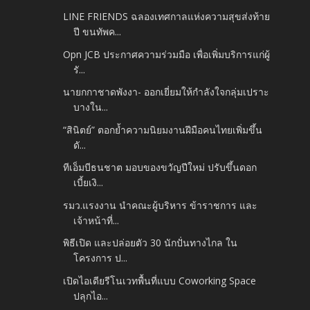
LINE FRIENDS ฉลองเทศกาลแห่งความสุขส่งท้าย
ปี ขนทัพค...
Opn JCB ประกาศความร่วมมือ เพื่อเพิ่มบริการแก่ผู้
รั...
นายกกาชาดพังงา- ออกเยี่ยมให้กำลังใจกลุ่มเปราะ
บางใน...
“สินิตย์” ตอกย้ำความนิยมงานฝีมือคนไทยเพิ่มขึ้น
ดั...
ทีเอ็มบีธนชาต มอบของขวัญปีใหม่ ปรับขึ้นดอก
เบี้ยเงิ...
รมว.แรงงาน นำคณะผู้บริหาร ข้าราชการ และ
เจ้าหน้าที่...
พิธีเปิด และปล่อยตัว 30 นักปั่นทางไกล ใน
โครงการ ป...
เปิดไอเดียรีโนเวทพื้นที่แบบ Coworking Space
ปลุกไอ...