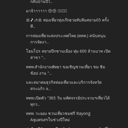
กลับบ้านปีใ...
มาจ้าาาาาา 😚😚 🏃‍♀️🏃‍♂️
🌼🎵🎶🌼 ท่องเที่ยวทุ่งเก๊กฮวยทับทิมสยาม05 ครั้ง
ที...
การท่องเที่ยวแห่งประเทศไทย (ททท.) สนับสนุน
การจัดงา...
โฮมโปร สยายปีกชานเมือง ทุ่ม 600 ล้านบาท เปิด
สาขา “...
ททท.สำนักงานพัทยา ขอเชิญชวนเที่ยว ชม ชิม
ช้อป งาน "...
และสมาคมธุรกิจท่องเที่ยวและบริการจังหวัด
สระแก้ว จ...
ททท.เปิดตัว "365 วัน มหัศจรรย์ประจวบฯเที่ยวได้
ทุกว...
ททท. ระยอง ชวนเที่ยวชมฟรี Rayong
Aquariumในช่วงปีใหม่