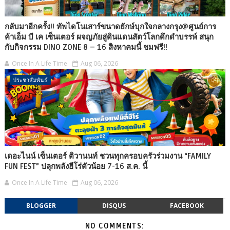
กลับมาอีกครั้ง!! ทัพไดโนเสาร์ขนาดยักษ์บุกใจกลางกรุง@ศูนย์การ
ค้าเอ็ม บี เค เซ็นเตอร์ ผจญภัยสู่ดินแดนสัตว์โลกดึกดำบรรพ์ สนุก
กับกิจกรรม DINO ZONE 8 – 16 สิงหาคมนี้ ชมฟรี!!
Once In A Life Time
Aug 06, 2026
ประชาสัมพันธ์
เดอะไนน์ เซ็นเตอร์ ติวานนท์ ชวนทุกครอบครัวร่วมงาน “FAMILY
FUN FEST” ปลุกพลังฮีโร่ตัวน้อย 7-16 ส.ค. นี้
Once In A Life Time
Aug 06, 2026
BLOGGER
DISQUS
FACEBOOK
NO COMMENTS: