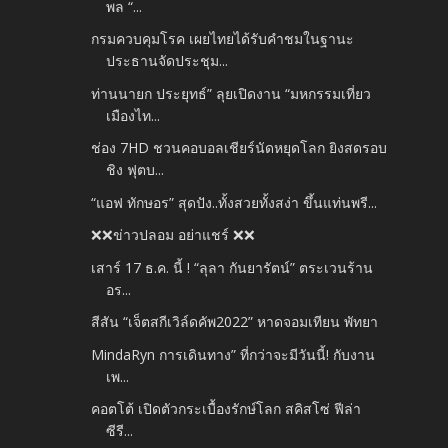
พล “...
กรมควบคุมโรค เผยไทยได้รับคำชมในฐานะ
ประธานจัดประชุม...
ท่านนายก ประยุทธ์” ลุยเปิดงาน “มหกรรมเที่ยว
เมืองไท...
ช่อง 7HD ชวนคอบอลเชียร์นัดหยุดโลก ยิงสดรอบ
ชิง ฟุตบ...
“แอฟ ทักษอร” สุดปัง..ทั้งสวยทั้งสง่า ขึ้นแท่นพรี...
❌❌ข่าวปลอม อย่าแชร์ ❌❌
เสาร์ 17 ธ.ค. นี้ ! “ลุลา กันยารัตน์” ตระเวนร้าน
อร...
สีสัน “เจ็ตสกีเวิล์ดคัพ2022” หาดจอมเทียน พัทยา
MindaRyn การเดินทาง” ที่กว่าจะมีวันนี้! กับงาน
เพ...
คอตโต้ เปิดตัวกระเบื้องรักษ์โลก สคิสโซ่ ฟีล่า
ซีรี...