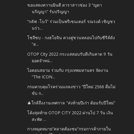
ขอแสดงความยินดี ดาราสาวช่อง 3 “ญดา
นริญญา” รับปริญญา
“กลัฟ -โบว์” ร่วมเป็นพรีเซนเตอร์ รณรงค์ เชิญชว
นร่ว...
โซจีซบ - กงฮโยจิน ควงคู่ชวนหลอนไปกับซีรีส์ดัง
“ส...
OTOP City 2022 กระแสตอบรับดีเกินคาด 9 วัน
ยอดจำหน่...
ไอคอนสยาม ร่วมกับ กรุงเทพมหานคร จัดงาน
“The ICON...
กรมควบคุมโรคร่วมแถลงข่าว “ปีใหม่ 2566 ดื่มไม่
ขับ ก...
🎄ใกล้ถึงงานเทศกาล "ส่งท้ายปีเก่า ต้อนรับปีใหม่"
โค้งสุดท้าย OTOP CITY 2022 ผ่านไป 7 วัน เงิน
สะพัด ...
กางหมุดหมาย”ตลาดต้องชม”กรมการค้าภายใน