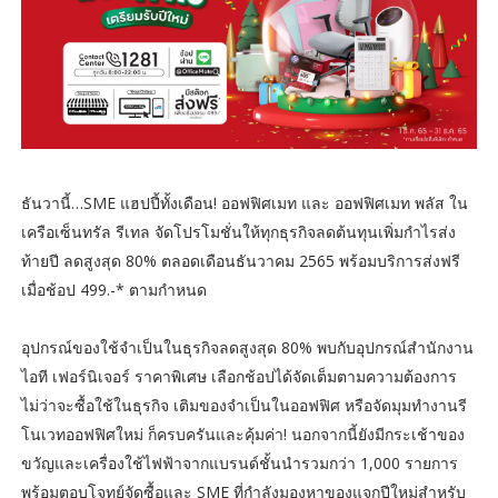
ธันวานี้…SME แฮปปี้ทั้งเดือน! ออฟฟิศเมท และ ออฟฟิศเมท พลัส ใน
เครือเซ็นทรัล รีเทล จัดโปรโมชั่นให้ทุกธุรกิจลดต้นทุนเพิ่มกำไรส่ง
ท้ายปี ลดสูงสุด 80% ตลอดเดือนธันวาคม 2565 พร้อมบริการส่งฟรี
เมื่อช้อป 499.-* ตามกำหนด
อุปกรณ์ของใช้จำเป็นในธุรกิจลดสูงสุด 80% พบกับอุปกรณ์สำนักงาน
ไอที เฟอร์นิเจอร์ ราคาพิเศษ เลือกช้อปได้จัดเต็มตามความต้องการ
ไม่ว่าจะซื้อใช้ในธุรกิจ เติมของจำเป็นในออฟฟิศ หรือจัดมุมทำงานรี
โนเวทออฟฟิศใหม่ ก็ครบครันและคุ้มค่า! นอกจากนี้ยังมีกระเช้าของ
ขวัญและเครื่องใช้ไฟฟ้าจากแบรนด์ชั้นนำรวมกว่า 1,000 รายการ
พร้อมตอบโจทย์จัดซื้อและ SME ที่กำลังมองหาของแจกปีใหม่สำหรับ