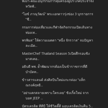
พังงา-คณะอนุกรรมการคุ้มครองผู้บริโภคประจำจัง
หวัดพั...
“ไอซ์ ภาณุวัฒน์” พระเอกดาวรุ่งช่อง 3 บุกรายการ
“ชี...
กรมการท่องเที่ยวและกีฬาจัดกิจกรรมเปิดเส้นทาง
ท่องเท...
พรพิมล” ให้ความเมตตา “หนึ่ง จักรวาล” จบปัญหา
ละเมิด...
MasterChef Thailand Season 5เปิดศึกรอบชิง
มาสเตอ...
อธิบดี พช. ย้ำพัฒนากรต้องเป็นข้าราชการที่ดี
บำบัดท...
ข้าวสารแลนด์ ส่งศิลปินใหม่แกะกล่อง “แท็ก
ณรงค์ฤทธิ...
"อย่าแตกสลายเพราะใครเลย" ซิงเกิ้ลใหม่ จาก
บอส JEEP ...
บัตรเครดิต ทีทีบี ให้ชีวิตดี๊ดี มอบเครดิตเงินคืน 5...