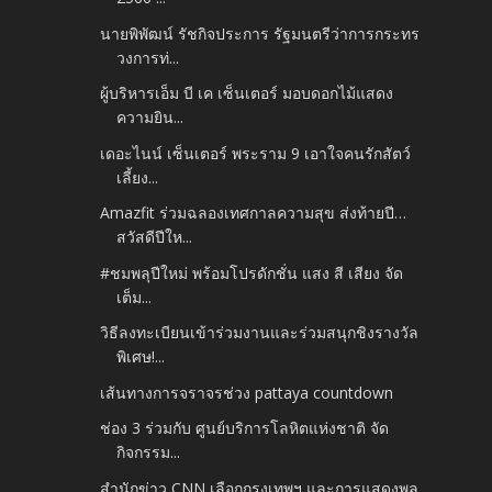
นายพิพัฒน์ รัชกิจประการ รัฐมนตรีว่าการกระทร
วงการท่...
ผู้บริหารเอ็ม บี เค เซ็นเตอร์ มอบดอกไม้แสดง
ความยิน...
เดอะไนน์ เซ็นเตอร์ พระราม 9 เอาใจคนรักสัตว์
เลี้ยง...
Amazfit ร่วมฉลองเทศกาลความสุข ส่งท้ายปี…
สวัสดีปีให...
#ชมพลุปีใหม่​ พร้อมโปรดักชั่น แสง สี เสียง จัด
เต็ม...
วิธีลงทะเบียนเข้าร่วมงานและร่วมสนุกชิงรางวัล
พิเศษ!...
เส้นทางการจราจรช่วง pattaya countdown
ช่อง 3 ร่วมกับ ศูนย์บริการโลหิตแห่งชาติ จัด
กิจกรรม...
สำนักข่าว CNN เลือกกรุงเทพฯ และการแสดงพลุ