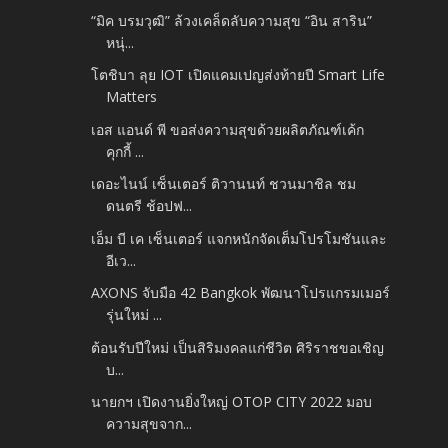
“มิค บรมวุฒิ” ล้วงเคล็ดลับความสุข “อิน สาริน”
หนุ่...
โตชิบา ลุย IOT เปิดแคมเปญส่งท้ายปี Smart Life
Matters
เอส แอนด์ พี ขอส่งความสุขด้วยผลิตภัณฑ์เค้ก
คุกกี้ ...
เดอะไนน์ เซ็นเตอร์ ติวานนท์ ชวนมาชิล ชม
ดนตรี ช้อปฟ...
เอ็ม บี เค เซ็นเตอร์ แจกหนักจัดเต็มโปรโมชันและ
อีเว...
AXONS จับมือ 42 Bangkok พัฒนาโปรแกรมเมอร์
รุ่นใหม่ ...
ต้อนรับปีใหม่ เป็นสิริมงคลแก่ชีวิต ศิริราชขอเชิญ
บ...
นายกฯ เปิดงานยิ่งใหญ่ OTOP CITY 2022 มอบ
ความสุขจาก...