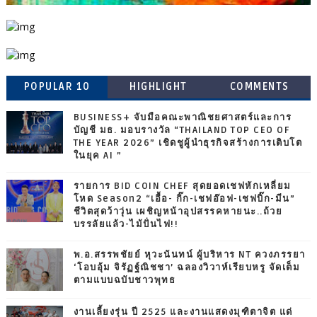
POPULAR 10
HIGHLIGHT
COMMENTS
BUSINESS+ จับมือคณะพาณิชยศาสตร์และการ
บัญชี มธ. มอบรางวัล “THAILAND TOP CEO OF
THE YEAR 2026” เชิดชูผู้นำธุรกิจสร้างการเติบโต
ในยุค AI ”
รายการ BID COIN CHEF สุดยอดเชฟหักเหลี่ยม
โหด Season2 “เอื้อ- กิ๊ก-เชฟอ๊อฟ-เชฟบิ๊ก-มีน”
ชีวิตสุดว้าวุ่น เผชิญหน้าอุปสรรคหายนะ..ถ้วย
บรรลัยแล้ว-ไม้ปั่นไฟ!!
พ.อ.สรรพชัยย์ หุวะนันทน์ ผู้บริหาร NT ควงภรรยา
‘โอบอุ้ม จิรัฏฐ์ณิชชา’ ฉลองวิวาห์เรียบหรู จัดเต็ม
ตามแบบฉบับชาวพุทธ
งานเลี้ยงรุ่น ปี 2525 และงานแสดงมุฑิตาจิต แด่