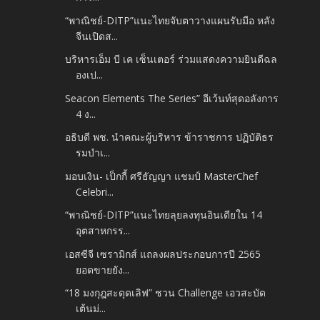
“พาณิชย์-DITP”แนะไทยจับตาวางแผนรับมือ หลัง
จีนเปิดส...
บริหารเอ็ม บี เค เซ็นเตอร์ ร่วมแสดงความยินดีฉล
องเป...
Seacon Elements The Series” อีเว้นท์สุดอลังการ
4 ง...
อธิบดี พช. นำคณะผู้บริหาร ข้าราชการ ปฏิบัติธร
รมบำเ...
มอบเงิน- เป็กกี้ ศรีธัญญา แชมป์ MasterChef
Celebri...
“พาณิชย์-DITP”แนะไทยลุยลงทุนอินเดียใน 14
อุตสาหกรร...
เอสซีจี เซรามิกส์ แถลงผลประกอบการปี 2565
ยอดขายยัง...
“18 มงกุฎสะดุดเลิฟ” ชวน Challenge เอวสะบัด
เต้นม่...