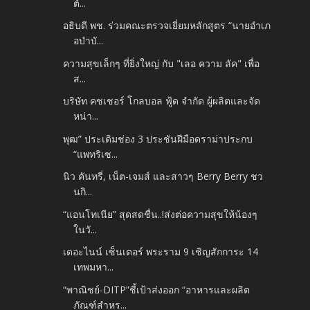
ต้...
อธิบดี พช. ร่วมคณะตรวจเยี่ยมหลักสูตร “นายอำเภ
อบำบั...
ความสุขเล็กๆ ที่ยิ่งใหญ่ กับ "เลอ ความ ลัค" เพื่อ
ส...
บริษัท คชเชอร์ โกลบอล ฟู้ด จำกัด ผู้ผลิตและจัด
หน่า...
พุฒ” ประเดิมช่อง 3 ประชันฝีมือดราม่าประกบ
“แพทริเซ...
นิว คันทรี่, เน็ต-เจมส์ และสาวๆ Berry Berry ชว
นกิ...
“แอนโทเนีย” สุดสดชื่น..!ส่งต่อความสุขให้น้องๆ
ในวั...
เดอะไนน์ เซ็นเตอร์ พระราม 9 เชิญสักการะ 14
เทพมหา...
“พาณิชย์-DITP”ชี้เป้าส่งออก “อาหารและผลิต
ภัณฑ์สำหร...