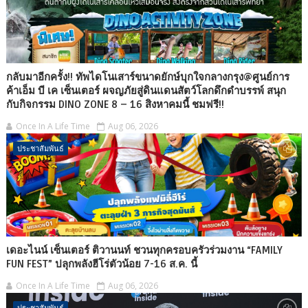
กลับมาอีกครั้ง!! ทัพไดโนเสาร์ขนาดยักษ์บุกใจกลางกรุง@ศูนย์การ
ค้าเอ็ม บี เค เซ็นเตอร์ ผจญภัยสู่ดินแดนสัตว์โลกดึกดำบรรพ์ สนุก
กับกิจกรรม DINO ZONE 8 – 16 สิงหาคมนี้ ชมฟรี!!
Once In A Life Time
Aug 06, 2026
ประชาสัมพันธ์
เดอะไนน์ เซ็นเตอร์ ติวานนท์ ชวนทุกครอบครัวร่วมงาน “FAMILY
FUN FEST” ปลุกพลังฮีโร่ตัวน้อย 7-16 ส.ค. นี้
Once In A Life Time
Aug 06, 2026
ประชาสัมพันธ์