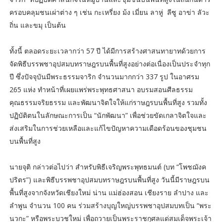
ครอบคลุมชนเผ่าต่าง ๆ เช่น กะเหรี่ยง ม้ง เมี่ยน ลาหู่ ลีซู อาข่า ลัวะ
ถิ่น และขมุ เป็นต้น
ทั้งนี้ ตลอดระยะเวลากว่า 57 ปี ได้มีการสร้างศาสนทายาทด้วยการ
จัดพิธีบรรพชาอุปสมบทราษฎรบนพื้นที่สูงอย่างต่อเนื่องเป็นประจำทุก
ปี ซึ่งปัจจุบันมีพระธรรมจาริก จำนวนมากกว่า 337 รูป ในอาศรม
265 แห่ง ทำหน้าที่เผยแพร่พระพุทธศาสนา อบรมสอนศีลธรรม
คุณธรรมจริยธรรม และพัฒนาจิตใจให้แก่ราษฎรบนพื้นที่สูง รวมทั้ง
ปฏิบัติตนในลักษณะการเป็น “นักพัฒนา” เพื่อช่วยขัดเกลาจิตใจและ
ส่งเสริมในการช่วยเหลือและแก้ไขปัญหาความเดือดร้อนของชุมชน
บนพื้นที่สูง
นายจุติ กล่าวต่อไปว่า สำหรับพิธีเจริญพระพุทธมนต์ (บท “โพชฌังค
ปริตร”) และพิธีบรรพชาอุปสมบทราษฎรบนพื้นที่สูง วันนี้มีราษฎรบน
พื้นที่สูงจากจังหวัดเชียงใหม่ น่าน แม่ฮ่องสอน เชียงราย ลำปาง และ
ลำพูน จำนวน 100 คน ร่วมสร้างบุญใหญ่บรรพชาอุปสมบทเป็น “พระ
นวกะ” หรือพระบวชใหม่ เพื่อถวายเป็นพระราชกุศลแด่สมเด็จพระเจ้า