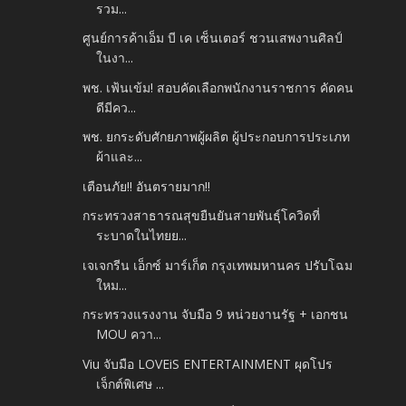
รวม...
ศูนย์การค้าเอ็ม บี เค เซ็นเตอร์ ชวนเสพงานศิลป์
ในงา...
พช. เฟ้นเข้ม! สอบคัดเลือกพนักงานราชการ คัดคน
ดีมีคว...
พช. ยกระดับศักยภาพผู้ผลิต ผู้ประกอบการประเภท
ผ้าและ...
เตือนภัย!! อันตรายมาก!!
กระทรวงสาธารณสุขยืนยันสายพันธุ์โควิดที่
ระบาดในไทยย...
เจเจกรีน เอ็กซ์ มาร์เก็ต กรุงเทพมหานคร ปรับโฉม
ใหม...
กระทรวงแรงงาน จับมือ 9 หน่วยงานรัฐ + เอกชน
MOU ควา...
Viu จับมือ LOVEiS ENTERTAINMENT ผุดโปร
เจ็กต์พิเศษ ...