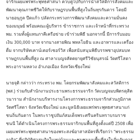
จาริกเผยแพร่พระพุทธศาสนา ควบคู่ไปกับการนำสวัสดิการสังคมและ
พัฒนาคุณภาพชีวิตให้กับราษฎรบนพื้นที่สูงในถิ่นทุรกันดาร โดยมี
นายอนุกูล ปีดแก้ว ปลัดกระทรวงการพัฒนาสังคมและความมั่นคง
ของมนุษย์ พร้อมคณะผู้บริหาร ข้าราชการ และเจ้าหน้าที่กระทรวง
พม. รวมทั้งผู้แทนภาคีเครือข่าย เข้าร่วมพิธี นอกจากนี้ มีการรับมอบ
เงิน 300,000 บาท จากนางสายพิณ พหลโยธิน และอาหารและเครื่อง
ดื่ม จากบริษัทเคาน์เตอร์เซอร์วิส เพื่อสนับสนุนพิธีบรรพชาอุปสมบท
ราษฎรบนพื้นที่สูง ณ ศาลาเบญจสัตตยายุศรีวิชัยนุสรณ์ วัดศรีโสดา
พระอารามหลวง อำเภอเมือง จังหวัดเชียงใหม่
นายจุติ กล่าวว่า กระทรวง พม. โดยกรมพัฒนาสังคมและสวัสดิการ
(พส.) ร่วมกับสำนักงานประธานพระธรรมจาริก วัดเบญจมบพิตรดุสิต
วนาราม สำนักงานบริหารงานโครงการพระธรรมจาริกส่วนภูมิภาค
วัดศรีโสดา จังหวัดเชียงใหม่ และมูลนิธิเผยแพร่พระพุทธศาสนาแก่
ชนถิ่นกันดาร ในพระราชูปถัมภ์สมเด็จพระศรีนครินทราบรมราช
ชนนี ได้ดำเนินโครงการพระธรรมจาริกบนพื้นที่สูงตั้งแต่ปี 2508 เพื่อ
เผยแพร่พระพุทธศาสนาของพระสงฆ์อาสาสมัครที่เรียกว่า “พระธรรม
จาริก” ที่ปฏิบัติศาสนกิจในหมู่บ้านและชุมชนบนพื้นที่สูงในถิ่นกันดาร