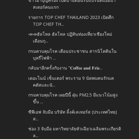
ข้าวมาบุญครอง เปิดบ้านต้อนรับแบรนด์แอมบา
สเดอร์คนแรก
รายการ TOP CHEF THAILAND 2023 เปิดศึก
TOP CHEF TH...
📣📣ฮัลโหล ฮัลโหล ปฏิทินท่องเที่ยวเชียงใหม่
เดือนกุ...
กรมควบคุมโรค เตือนประชาชน สารนิโคตินใน
บุหรี่ไฟฟ้า ...
กลับมาอีกครั้งกับงาน "𝐂𝐨𝐟𝐟𝐞𝐞 𝐚𝐧𝐝 𝐅𝐫𝐢𝐞...
เดอะไนน์ เซ็นเตอร์ พระราม 9 นัดพบคนรักแค
คตัสและนั...
กรมควบคุมโรค เผยปีนี้ ฝุ่น PM2.5 มีแนวโน้มสูง
ขึ้น ...
ซีพีเอฟ จับมือ บริษัท ลิ้งค์เลเทอร์ส (ประเทศไทย)
ส...
ช่อง 3 จับมือ มหาวิทยาลัยหัวเฉียวเฉลิมพระเกียรติ
ล...