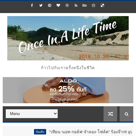
ก้าวไปกับเราครั้งหนึ่งในชีวิต
“เทียน-นอท-กอล์ฟ-จำลอง-โฟล์ค” ร้องจ๊าก!! อุปกรณ์ม่วนจอยงานวัด
บันเทิง