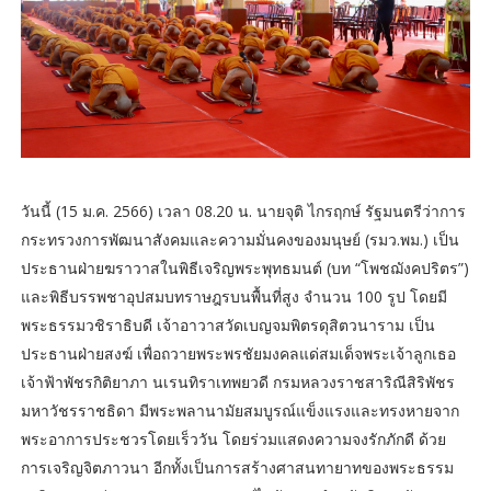
วันนี้ (15 ม.ค. 2566) เวลา 08.20 น. นายจุติ ไกรฤกษ์ รัฐมนตรีว่าการ
กระทรวงการพัฒนาสังคมและความมั่นคงของมนุษย์ (รมว.พม.) เป็น
ประธานฝ่ายฆราวาสในพิธีเจริญพระพุทธมนต์ (บท “โพชฌังคปริตร”)
และพิธีบรรพชาอุปสมบทราษฎรบนพื้นที่สูง จำนวน 100 รูป โดยมี
พระธรรมวชิราธิบดี เจ้าอาวาสวัดเบญจมพิตรดุสิตวนาราม เป็น
ประธานฝ่ายสงฆ์ เพื่อถวายพระพรชัยมงคลแด่สมเด็จพระเจ้าลูกเธอ
เจ้าฟ้าพัชรกิติยาภา นเรนทิราเทพยวดี กรมหลวงราชสาริณีสิริพัชร
มหาวัชรราชธิดา มีพระพลานามัยสมบูรณ์แข็งแรงและทรงหายจาก
พระอาการประชวรโดยเร็ววัน โดยร่วมแสดงความจงรักภักดี ด้วย
การเจริญจิตภาวนา อีกทั้งเป็นการสร้างศาสนทายาทของพระธรรม