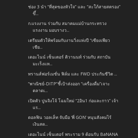
ช่อง 3 นำ “ที่สุดของหัวใจ” และ “สะใภ้สายสตรอง”
ขึ้...
ก.แรงงาน ร่วมกับ สมาคมแม่บ้านกระทรวง
แรงงาน มอบรางว...
เตรียมตัวให้พร้อมกับงานวิ่งแห่งปี “เซียงเพียว
เชีย...
เดอะไนน์ เซ็นเตอร์ ติวานนท์ ร่วมกับ สถาบัน
มะเร็งแห...
ทรานส์ฟอร์เมชั่น ฟิล์ม และ FWD ประกันชีวิต ...
“พาณิชย์-DITP”ชี้เป้าส่งออก “เครื่องดื่ม”เจาะ
ตลาดเ...
เปิดตัว ปูนจิงโจ้ โฉมใหม่ “2อิน1 ก่อและกาว” เจ้า
แร...
ดอลฟิน วอลเล็ท จับมือ ‘พี่ GON’ หนุนสังคมไร้
เงินสด...
เดอะไนน์ เซ็นเตอร์ พระราม 9 ต้อนรับ BaNANA