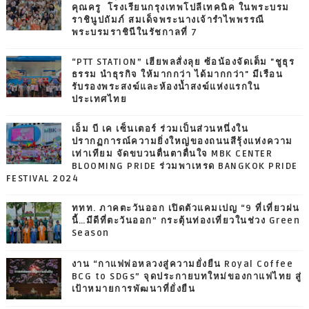
คุณครู โรงเรียนกรุงเทพโปลีเทคนิค ในพระบรม
ราชินูปถัมภ์ สมเด็จพระนางเจ้ารำไพพรรณี
พระบรมราชินีในรัชกาลที่ 7
“PTT STATION” เฮียพลสั่งลุย ซ้อน้องจัดเต็ม "ชูธุร
ธรรม นำธุรกิจ ให้มากกว่า ได้มากกว่า" มีเรือน
รับรองพระสงฆ์และห้องน้ำสงฆ์แห่งแรกใน
ประเทศไทย
เอ็ม บี เค เซ็นเตอร์ ร่วมเป็นส่วนหนึ่งใน
ปรากฏการณ์ความยิ่งใหญ่ของถนนสีรุ้งแห่งความ
เท่าเทียม จัดขบวนตื่นตาตื่นใจ MBK CENTER
BLOOMING PRIDE ร่วมพาเหรด BANGKOK PRIDE
FESTIVAL 2024
ททท. ภาคตะวันออก เปิดตัวแคมเปญ “9 ที่เที่ยวฝน
นี้…มีดีที่ตะวันออก” กระตุ้นท่องเที่ยวในช่วง Green
Season
งาน “กาแฟพ่อหลวงสู่ความยั่งยืน Royal Coffee
BCG to SDGs” จุดประกายบทใหม่ของกาแฟไทย สู่
เป้าหมายการพัฒนาที่ยั่งยืน