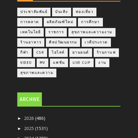
ประชาสัมพันธ์
บันเทิง
ท่องเที่ยว
การตลาด
ผลิตภัณฑ์ใหม่
การศึกษา
เทคโนโลยี
ราชการ
สุขภาพและความงาม
ร้านอาหาร
ศิลปวัฒนธรรม
เวทีประกวด
กีฬา
CSR
ไฮไลท์
ยานยนต์
ร้านกาแฟ
VIDEO
MV
แฟชั่น
LIVE CLIP
งาน
สุขภาพและความ
ARCHIVE
2026
(486)
►
2025
(1531)
►