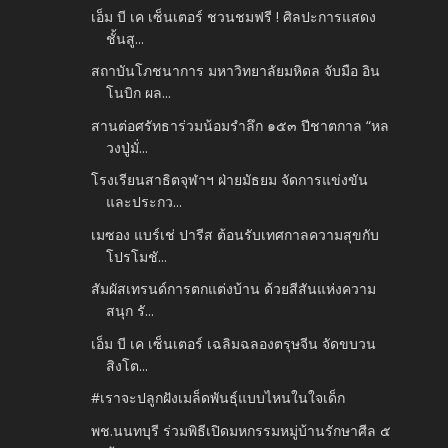
เอ็ม บี เค เซ็นเตอร์ ชวนชมฟรี ! ศิลปะการแสดง
ชั้นสู...
สถาบันโภชนาการ มหาวิทยาลัยมหิดล จับมือ อิน
โนบิก ผล...
สานต่อศรัทธาร่วมน้อมรำลึก ๑๕๓ ปีชาตกาล “หล
วงปู่มั่...
โรงเรียนสาธิตจุฬาฯ ฝ่ายมัธยม จัดการแข่งขัน
และประกว...
เมซอง แบร์เช่ ปารีส ต้อนรับเทศกาลความสุขกับ
โปรโมชั...
สัมผัสเทรนด์การตกแต่งบ้าน ด้วยสีสันแห่งความ
สนุก รั...
เอ็ม บี เค เซ็นเตอร์ เฉลิมฉลองตรุษจีน จัดขบวน
สิงโต...
#เราจะปลูกฝังเมล็ดพันธ์ุแบบไหนในใจเด็ก
พช.นนทบุรี ร่วมพิธีเปิดมหกรรมหมู่บ้านรักษาศีล ๕