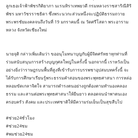
ลูกเธอเจ้าฟ้าพัชรกิติยาภา นเรนทิราเทพยวดี กรมหลวงราชสาริณีสิริ
พัชร มหาวัชรราชธิดา ซึ่งพระนวกะส่วนหนึ่งจะปฏิบัติธรรมถวาย
พระพรชัยมงคลจนถึงวันที่ 19 มกราคมนี้ ณ วัดศรีโสดา พระอาราม
หลวง จังหวัดเชียงใหม่
นายจุติ กล่าวเพิ่มเติมว่า ขออนุโมทนาบุญกับผู้มีจิตศรัทธาทุกท่านที่
ร่วมสนับสนุนการสร้างบุญกุศลใหญ่ในครั้งนี้ นอกจากนี้ เราหวังเป็น
อย่างยิ่งว่าราษฎรบนพื้นที่สูงที่เข้ารับการบรรพชาอุปสมบทครั้งนี้ จะ
ได้รับการศึกษาเรียนรู้พระธรรมคำสอนของพระพุทธศาสนา การหล่อ
หลอมขัดเกลาจิตใจ สามารถดำรงตนอย่างถูกต้องตามทำนองคลอง
ธรรม และสานต่อพระพุทธศาสนาให้ยืนยาว ตลอดจนนำพาตนเอง
ครอบครัว สังคม และประเทศชาติให้มีความร่มเย็นเป็นสุขสืบไป
#ช่วย24ชั่วโมง
#ช่วย24ชม
#พมช่วย24ชม