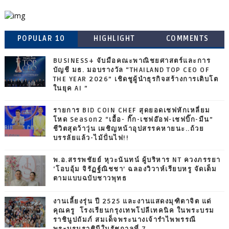
POPULAR 10
HIGHLIGHT
COMMENTS
BUSINESS+ จับมือคณะพาณิชยศาสตร์และการ
บัญชี มธ. มอบรางวัล “THAILAND TOP CEO OF
THE YEAR 2026” เชิดชูผู้นำธุรกิจสร้างการเติบโต
ในยุค AI ”
รายการ BID COIN CHEF สุดยอดเชฟหักเหลี่ยม
โหด Season2 “เอื้อ- กิ๊ก-เชฟอ๊อฟ-เชฟบิ๊ก-มีน”
ชีวิตสุดว้าวุ่น เผชิญหน้าอุปสรรคหายนะ..ถ้วย
บรรลัยแล้ว-ไม้ปั่นไฟ!!
พ.อ.สรรพชัยย์ หุวะนันทน์ ผู้บริหาร NT ควงภรรยา
‘โอบอุ้ม จิรัฏฐ์ณิชชา’ ฉลองวิวาห์เรียบหรู จัดเต็ม
ตามแบบฉบับชาวพุทธ
งานเลี้ยงรุ่น ปี 2525 และงานแสดงมุฑิตาจิต แด่
คุณครู โรงเรียนกรุงเทพโปลีเทคนิค ในพระบรม
ราชินูปถัมภ์ สมเด็จพระนางเจ้ารำไพพรรณี