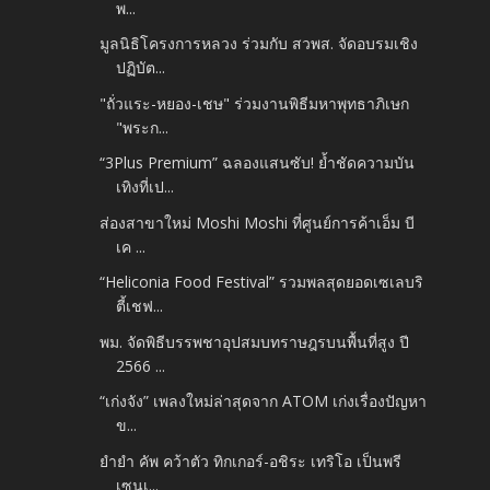
พ...
มูลนิธิโครงการหลวง ร่วมกับ สวพส. จัดอบรมเชิง
ปฏิบัต...
"ถั่วแระ-หยอง-เชษ" ร่วมงานพิธีมหาพุทธาภิเษก​
"พระก...
“3Plus Premium” ฉลองแสนซับ! ย้ำชัดความบัน
เทิงที่เป...
ส่องสาขาใหม่ Moshi Moshi ที่ศูนย์การค้าเอ็ม บี
เค ...
“Heliconia Food Festival” รวมพลสุดยอดเซเลบริ
ตี้เชฟ...
พม. จัดพิธีบรรพชาอุปสมบทราษฎรบนพื้นที่สูง ปี
2566 ...
“เก่งจัง” เพลงใหม่ล่าสุดจาก ATOM เก่งเรื่องปัญหา
ข...
ยำยำ คัพ คว้าตัว ทิกเกอร์-อชิระ เทริโอ เป็นพรี
เซนเ...