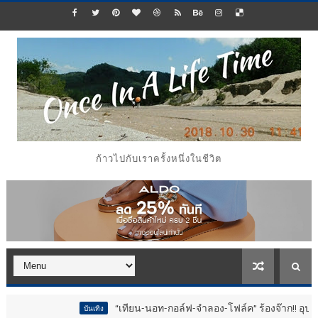
ก้าวไปกับเราครั้งหนึ่งในชีวิต
“เทียน-นอท-กอล์ฟ-จำลอง-โฟล์ค” ร้องจ๊าก!! อุปกรณ์ม่วนจอยงานวัด.
บันเทิง