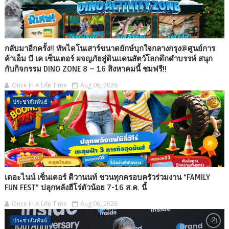
กลับมาอีกครั้ง!! ทัพไดโนเสาร์ขนาดยักษ์บุกใจกลางกรุง@ศูนย์การ
ค้าเอ็ม บี เค เซ็นเตอร์ ผจญภัยสู่ดินแดนสัตว์โลกดึกดำบรรพ์ สนุก
กับกิจกรรม DINO ZONE 8 – 16 สิงหาคมนี้ ชมฟรี!!
Once In A Life Time
Aug 06, 2026
ประชาสัมพันธ์
เดอะไนน์ เซ็นเตอร์ ติวานนท์ ชวนทุกครอบครัวร่วมงาน “FAMILY
FUN FEST” ปลุกพลังฮีโร่ตัวน้อย 7-16 ส.ค. นี้
Once In A Life Time
Aug 06, 2026
ประชาสัมพันธ์