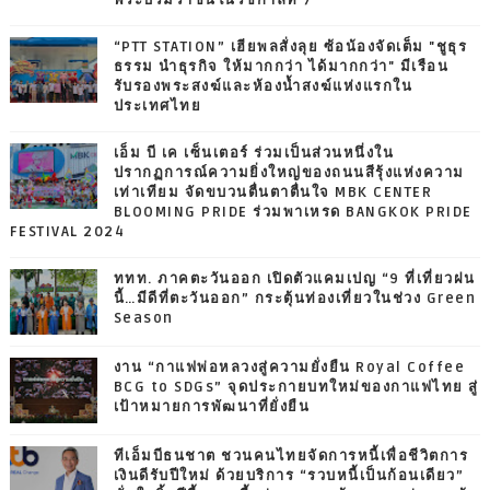
พระบรมราชินีในรัชกาลที่ 7
“PTT STATION” เฮียพลสั่งลุย ซ้อน้องจัดเต็ม "ชูธุร
ธรรม นำธุรกิจ ให้มากกว่า ได้มากกว่า" มีเรือน
รับรองพระสงฆ์และห้องน้ำสงฆ์แห่งแรกใน
ประเทศไทย
เอ็ม บี เค เซ็นเตอร์ ร่วมเป็นส่วนหนึ่งใน
ปรากฏการณ์ความยิ่งใหญ่ของถนนสีรุ้งแห่งความ
เท่าเทียม จัดขบวนตื่นตาตื่นใจ MBK CENTER
BLOOMING PRIDE ร่วมพาเหรด BANGKOK PRIDE
FESTIVAL 2024
ททท. ภาคตะวันออก เปิดตัวแคมเปญ “9 ที่เที่ยวฝน
นี้…มีดีที่ตะวันออก” กระตุ้นท่องเที่ยวในช่วง Green
Season
งาน “กาแฟพ่อหลวงสู่ความยั่งยืน Royal Coffee
BCG to SDGs” จุดประกายบทใหม่ของกาแฟไทย สู่
เป้าหมายการพัฒนาที่ยั่งยืน
ทีเอ็มบีธนชาต ชวนคนไทยจัดการหนี้เพื่อชีวิตการ
เงินดีรับปีใหม่ ด้วยบริการ “รวบหนี้เป็นก้อนเดียว”