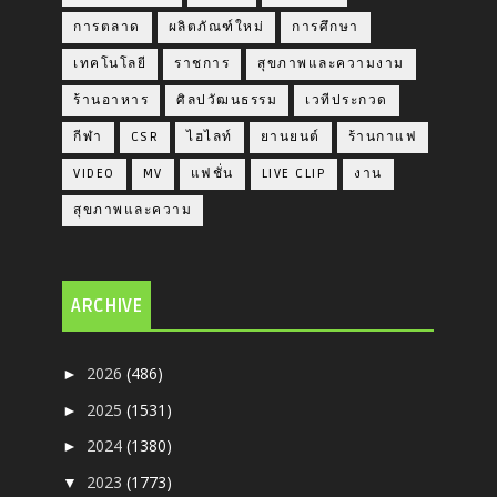
การตลาด
ผลิตภัณฑ์ใหม่
การศึกษา
เทคโนโลยี
ราชการ
สุขภาพและความงาม
ร้านอาหาร
ศิลปวัฒนธรรม
เวทีประกวด
กีฬา
CSR
ไฮไลท์
ยานยนต์
ร้านกาแฟ
VIDEO
MV
แฟชั่น
LIVE CLIP
งาน
สุขภาพและความ
ARCHIVE
2026
(486)
►
2025
(1531)
►
2024
(1380)
►
2023
(1773)
▼