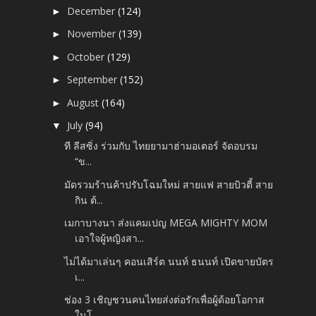
December
(124)
►
November
(139)
►
October
(129)
►
September
(152)
►
August
(164)
►
July
(94)
▼
ที ลีสซิ่ง ร่วมกับ ไทยยามาฮ่ามอเตอร์ จัดอบรม
“ข...
มัดรวมร้านค้าปรับโฉมใหม่ สายแฟ สายบิวตี้ สาย
กิน ต้...
เมกาบางนา ส่งแคมเปญ MEGA MIGHTY MOM
เอาใจผู้หญิงสา...
ไม่ได้มาเล่นๆ คอนเสิร์ต นนท์ ธนนท์ เปิดขายบัตร
เ...
ช่อง 3 เชิญชวนคนไทยส่งต่อรักเพื่อผู้ด้อยโอกาส
ในโ...