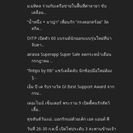
ม.มหิดล ร่วมกับเครือข่ายในพื้นที่ศาลายา ขับ
เคลื่อน...
“น้ำหนึ่ง + มาญ่า” เพื่อนรัก “กรงดอกสร้อย” งัด
สกิล...
DITP เปิดตัว 60 แบรนด์นักออกแบบรุ่นใหม่ที่น่า
จับตา...
airasia Superapp Super Sale ลดกระหน่ำเดือน
กรกฎาคม ...
“fintips by ttb” แชร์เคล็ดลับ นักช้อปมือใหม่ต้อง
รู...
เอ็ม บี เค รับรางวัล GI Best Support Award จาก
กรม...
เดอะไนน์ เซ็นเตอร์ พระราม 9 เปิดตี้คนรักสัตว์
เลี้ย...
สุขสันต์วันแม่...บอกรักแม่ด้วยเค้ก เอส แอนด์ พี
วันที่ 26-30 ก.ค.นี้ เปิดไฟประดับ 3 สะพานข้ามเจ้า