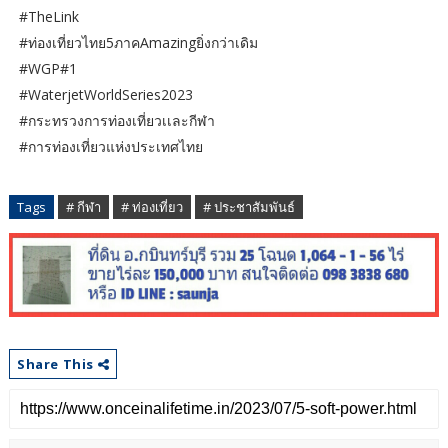
#TheLink
#ท่องเที่ยวไทย5ภาคAmazingยิ่งกว่าเดิม
#WGP#1
#WaterjetWorldSeries2023
#กระทรวงการท่องเที่ยวเเละกีฬา
#การท่องเที่ยวแห่งประเทศไทย
Tags
# กีฬา
# ท่องเที่ยว
# ประชาสัมพันธ์
Share This