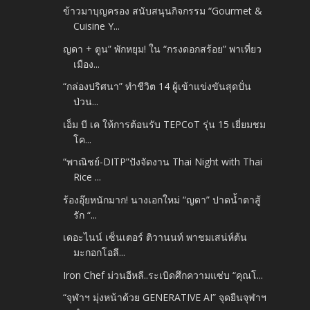
ข้าวมาบุญครอง สนับสนุนกิจกรรม “Gourmet &
Cuisine Y...
ญดา + ตูน” พักหยุม! ใน “กรงดอกสร้อย” พาเที่ยว
เมือง...
“กล่องปริศนา” ทำชีวิต 14 ผู้เข้าแข่งขันสุดปั่น
ป่วน...
เอ็ม บี เค ให้การต้อนรับ TEPCoT รุ่น 15 เยี่ยมชม
โค...
“พาณิชย์-DITP”ปังจัดงาน Thai Night with Thai
Rice ...
ร้องอุ๊ยหนักมาก! นางเอกใหม่ “ญดา” ปาดน้ำตาสู้
รัก “...
เดอะไนน์ เซ็นเตอร์ ติวานนท์ พาชมเสน่ห์ต้น
มะกอกโอลี...
Iron Chef ม่วนอีหลี..ระเบิดศึกความแซ่บ “คุณโ...
“จุฬาฯ มุ่งหน้าด้วย GENERATIVE AI” จุดยืนจุฬาฯ