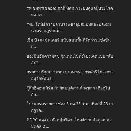
รพ.ชุมพรเขตอุดมศักดิ์ พัฒนาระบบดูแลผู้ป่วยโรค
หลอดเ...
“พม. จัดพิธีกราบลาบรรพชาอุปสมบทและปลงผม
นาคราษฎรบนพ...
เอ็ม บี เค เซ็นเตอร์ สนับสนุนพื้นที่จัดการแข่งขัน
ก...
ฮองมินอัดความสุข จุกแน่นไปทั้งโปรเด็ดแบบ “ลับ
ลับ”...
กรมการพัฒนาชุมชน สนองพระราชดำริโครงการ
อนุรักษ์พันธ...
รู้ลึกอีคอมเมิร์ช สัมผัสมนต์เสน่ห์สงขลา เดือดไป
กับ...
โปรแกรมรายการช่อง 3 กด 33 วันอาทิตย์ที่ 23 กร
กฎาค...
PDPC แจง กรณี หนุ่มวิศวะโพสต์ขายข้อมูลส่วน
บุคคล 2 ...