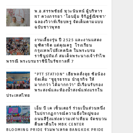
พ.อ.สรรพชัยย์ หุวะนันทน์ ผู้บริหาร
NT ควงภรรยา ‘โอบอุ้ม จิรัฏฐ์ณิชชา’
ฉลองวิวาห์เรียบหรู จัดเต็มตามแบบ
ฉบับชาวพุทธ
งานเลี้ยงรุ่น ปี 2525 และงานแสดง
มุฑิตาจิต แด่คุณครู โรงเรียน
กรุงเทพโปลีเทคนิค ในพระบรม
ราชินูปถัมภ์ สมเด็จพระนางเจ้ารำไพ
พรรณี พระบรมราชินีในรัชกาลที่ 7
“PTT STATION” เฮียพลสั่งลุย ซ้อน้อง
จัดเต็ม "ชูธุรธรรม นำธุรกิจ ให้
มากกว่า ได้มากกว่า" มีเรือนรับรอง
พระสงฆ์และห้องน้ำสงฆ์แห่งแรกใน
ประเทศไทย
เอ็ม บี เค เซ็นเตอร์ ร่วมเป็นส่วนหนึ่ง
ในปรากฏการณ์ความยิ่งใหญ่ของ
ถนนสีรุ้งแห่งความเท่าเทียม จัดขบวน
ตื่นตาตื่นใจ MBK CENTER
BLOOMING PRIDE ร่วมพาเหรด BANGKOK PRIDE