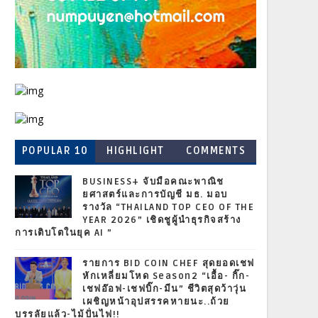
POPULAR 10
HIGHLIGHT
COMMENTS
BUSINESS+ จับมือคณะพาณิช
ยศาสตร์และการบัญชี มธ. มอบ
รางวัล “THAILAND TOP CEO OF THE
YEAR 2026” เชิดชูผู้นำธุรกิจสร้าง
การเติบโตในยุค AI ”
รายการ BID COIN CHEF สุดยอดเชฟ
หักเหลี่ยมโหด Season2 “เอื้อ- กิ๊ก-
เชฟอ๊อฟ-เชฟบิ๊ก-มีน” ชีวิตสุดว้าวุ่น
เผชิญหน้าอุปสรรคหายนะ..ถ้วย
บรรลัยแล้ว-ไม้ปั่นไฟ!!