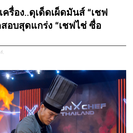
ื่อง..ดุเด็ดเผ็ดมันส์ “เชฟ
สอบสุดแกร่ง “เชฟไช่ ซื่อ
ธ์,