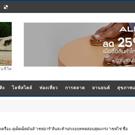
ในชีวิต
ทิง
ไลฟ์สไตล์
ท่องเที่ยว
การตลาด
ยานยนต์
สุขภาพ
รื่อง..ดุเด็ดเผ็ดมันส์ “เชฟอาร์”สั่นสะท้าน!!เจอบททดสอบสุดแกร่ง “เชฟไช่ ซื่อ