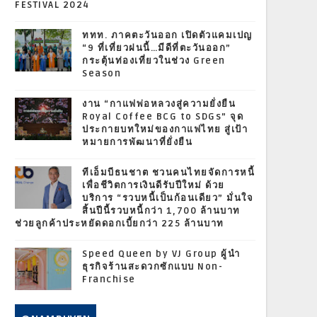
FESTIVAL 2024
ททท. ภาคตะวันออก เปิดตัวแคมเปญ
“9 ที่เที่ยวฝนนี้…มีดีที่ตะวันออก”
กระตุ้นท่องเที่ยวในช่วง Green
Season
งาน “กาแฟพ่อหลวงสู่ความยั่งยืน
Royal Coffee BCG to SDGs” จุด
ประกายบทใหม่ของกาแฟไทย สู่เป้า
หมายการพัฒนาที่ยั่งยืน
ทีเอ็มบีธนชาต ชวนคนไทยจัดการหนี้
เพื่อชีวิตการเงินดีรับปีใหม่ ด้วย
บริการ “รวบหนี้เป็นก้อนเดียว” มั่นใจ
สิ้นปีนี้รวบหนี้กว่า 1,700 ล้านบาท
ช่วยลูกค้าประหยัดดอกเบี้ยกว่า 225 ล้านบาท
Speed Queen by VJ Group ผู้นำ
ธุรกิจร้านสะดวกซักแบบ Non-
Franchise