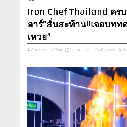
Iron Chef Thailand ครบเคร
อาร์”สั่นสะท้าน!!เจอบททด
เหวย”
Once In A Life Time
3 years ago
บันเทิง,
ประชาสัมพัน