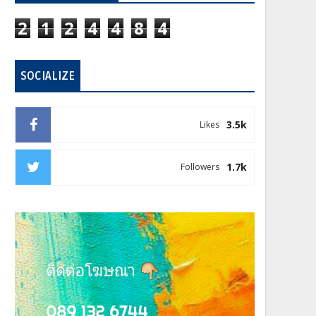
2
1
2
4
4
8
4
SOCIALIZE
3.5k
Likes
1.7k
Followers