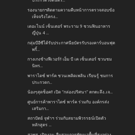
รองนายกฯติดตามความคืบหน้าการตรวจสอบข้อ
เท็จจริงโครง...
เดอะไนน์ เซ็นเตอร์ พระราม 9 ชวนฟินอาหาร
ญี่ปุ่น 4 ...
กลุ่มบีอีซีได้รับประกาศนียบัตรรับรองคาร์บอนฟุต
พริ้...
กางเกงช้างฟีเวอร์!! เอ็ม บี เค เซ็นเตอร์ ชวนชม
นิทร...
พาราไดซ์ พาร์ค ชวนเพลิดเพลิน เรียนรู้ ชมการ
ประกวดก...
น้องๆสุดช็อค!! เปิด “กล่องปริศนา” ตกตะลึง..เจ...
ศูนย์การค้าพาราไดซ์ พาร์ค ร่วมกับ องค์กรส่ง
เสริมกา...
สถาปัตย์ จุฬาฯ ร่วมกับสยามพิวรรธน์เปิดตัว
หลักสูตร ...
สวพส. เปิดงาน สืบสานการพัฒนาพื้นที่สูงอย่าง