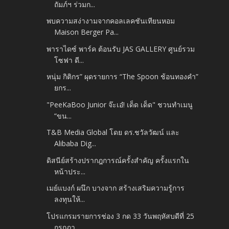
ถัมภ์ฯ ร่วมก...
พบความสง่างามจากคอลเลคชันเทียนหอม
Maison Berger Pa...
พาราไดซ์ พาร์ค ต้อนรับ JAS GALLERY ศูนย์รวม
โซฟา ดี...
หนุ่ม กิติกร” ผุดรายการ “The Spoon ช้อนทองคำ”
ยกร...
"PeeKaBoo Junior จ๊ะเอ๋! เด็ด เด็ด" ชวนทำเมนู
“ขน...
T&B Media Global โดย ดร.ชวัลวัฒน์ และ
Alibaba Dig...
ดิสนีย์สร้างปรากฎการณ์ครั้งสำคัญ ครั้งแรกใน
หน้าประ...
เมย์แบงก์ ผนึก บางจาก สร้างเสริมความรู้การ
ลงทุนให้...
โปรแกรมรายการช่อง 3 กด 33 วันพฤหัสบดีที่ 25
กรกฎา...