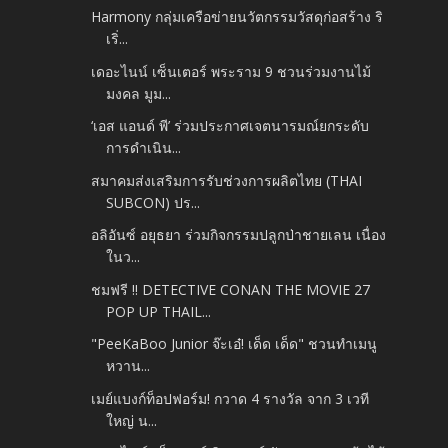
Harmony กลุ่มเครือข่ายนวัตกรรมวัสดุก่อสร้าง ริ
เริ่...
เดอะไนน์ เซ็นเตอร์ พระราม 9 ชวนร่วมงานไม้
มงคล มูม...
‘เอส แอนด์ พี’ ร่วมประกาศเจตนารมณ์ยกระดับ
การดำเนิน...
สมาคมส่งเสริมการรับช่วงการผลิตไทย (THAI
SUBCON) ปร...
อลิอันซ์ อยุธยา ร่วมกิจกรรมปลูกป่าชายเลน เนื่อง
ในว...
ชมฟรี !! DETECTIVE CONAN THE MOVIE 27
POP UP THAIL...
"PeeKaBoo Junior จ๊ะเอ๋! เด็ด เด็ด" ชวนทำเมนู
หวาน...
เมย์แบงก์ท็อปฟอร์ม! กวาด 4 รางวัล จาก 3 เวที
ใหญ่ น...