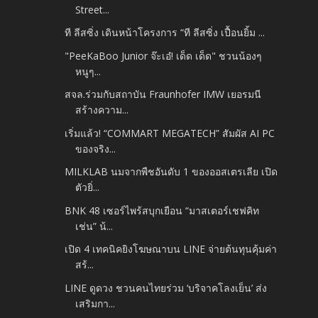
Street...
ที ลีสซิ่ง เดินหน้าโครงการ “ที ลีสซิ่ง เปื้อนยิ้ม ...
"PeeKaBoo Junior จ๊ะเอ๋! เด็ด เด็ด" ชวนน้องๆ
หนูๆ...
สจล.ร่วมกับสถาบัน Fraunhofer IMW เยอรมนี
สร้างความ...
เริ่มแล้ว! “COMMART MEGATECH” สัมผัส AI PC
ของจริง...
MILKLAB นมจากพืชอันดับ 1 ของออสเตรเลีย เปิด
ตัวยิ่...
BNK 48 เซอร์ไพร้สบุกเยือน “มาสเตอร์เชฟคิท
เช่น” น้...
เปิด 4 เทคนิคยิงโฆษณาบน LINE จ่ายต้นทุนคุ้มค่า
สร้...
LINE ดูดวง ชวนคนไทยร่วม ‘บริจาคโลงเย็น’ ส่ง
เสริมกา...