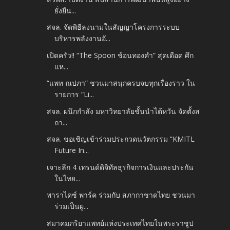
ยั่งยืน...
สจล. จัดพิธีลงนามในสัญญาโครงการระบบ
บริหารพลังงานอั...
เปิดครัว!! “The Spoon ช้อนทองคำ” สุดเดือด ศึก
แห...
“แพท ณปภา” ชวนมาสนุกครบจบทุกเรื่องราว ใน
รายการ “Li...
สจล. ผนึกกำลัง มหาวิทยาลัยชั้นนำไต้หวัน จัดตั้งส
ถา...
สจล. ขอเชิญเข้าร่วมประกวดนวัตกรรม “KMITL
Future In...
เจาะลึก 4 เทรนด์ดิจิทัลธุรกิจการเงินและประกัน
ในไทย...
พาราไดซ์ พาร์ค ร่วมกับ สภากาชาดไทย ชวนมา
ร่วมเป็นผู...
สมาคมภริยาแพทย์แห่งประเทศไทยในพระราชูป