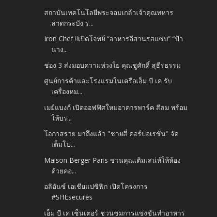
สถาบันเทคโนโลยีพระจอมเกล้าเจ้าคุณทหาร
ลาดกระบัง ร...
Iron Chef !!เปิดโจทย์ “อาหารอีสานรสแซ่บ” “ป้า
นาง...
ช่อง 3 ส่งมอบความห่วงใย คุณชูศักดิ์ สุธีรธรรม
ศูนย์การค้าและโรงแรมในเครือเอ็ม บี เค รับ
เครื่องหม...
เมย์แบงก์ เปิดออฟฟิศใหม่อาคารพาร์ค สีลม พร้อม
ให้บร...
โอกาสรวย มาถึงแล้ว "ชายสี่ คอร์ปอเรชั่น" จัด
เต็มโป...
Maison Berger Paris ชวนคุณเติมเสน่ห์ให้ห้อง
ด้วยคอ...
อลิอันซ์ เอเชียแปซิฟิก เปิดโครงการ
#SHEsecures
เอ็ม บี เค เซ็นเตอร์ ชวนชมการแข่งขันทำอาหาร