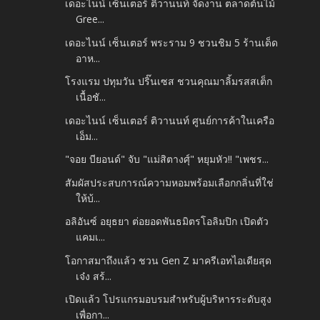
เดอะไนน์ เซ็นเตอร์ ติวานนท์ จัดงาน ตลาดต้นไม้
Gree...
เดอะไนน์ เซ็นเตอร์ พระราม 9 ชวนชิม 5 ร้านเด็ด
อาห...
โรงแรม ปทุมวัน ปริ๊นเซส ชวนคุณมาลิ้มรสสเต็ก
เนื้อชั...
เดอะไนน์ เซ็นเตอร์ ติวานนท์ ศูนย์การค้าในเครือ
เอ็ม...
"จอย​ บียอนด์" จับ​ "แม่สิตางศุ์" หยุม​หัว!! "เพชร...
สัมผัสประสบการณ์ความหอมพร้อมเลือกกลิ่นที่ใช่
ให้บ้...
อลิอันซ์ อยุธยา ต่อยอดพันธมิตรโอลิมปิก เปิดตัว
แคมเ...
โอกาสมาถึงแล้ว ชวน Gen Z มาครีเอทไอเดียสุด
เจ๋ง สร้...
เปิดแล้ว โปรแกรมอบรมสำหรับผู้บริหารระดับสูง
เพื่อกา...