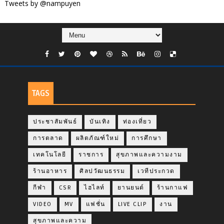
Tweets by @nampuyen
TAGS
ประชาสัมพันธ์
บันเทิง
ท่องเที่ยว
การตลาด
ผลิตภัณฑ์ใหม่
การศึกษา
เทคโนโลยี
ราชการ
สุขภาพและความงาม
ร้านอาหาร
ศิลปวัฒนธรรม
เวทีประกวด
กีฬา
CSR
ไฮไลท์
ยานยนต์
ร้านกาแฟ
VIDEO
MV
แฟชั่น
LIVE CLIP
งาน
สุขภาพและความ