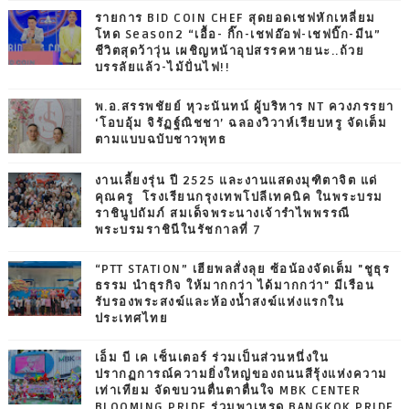
รายการ BID COIN CHEF สุดยอดเชฟหักเหลี่ยม
โหด Season2 “เอื้อ- กิ๊ก-เชฟอ๊อฟ-เชฟบิ๊ก-มีน”
ชีวิตสุดว้าวุ่น เผชิญหน้าอุปสรรคหายนะ..ถ้วย
บรรลัยแล้ว-ไม้ปั่นไฟ!!
พ.อ.สรรพชัยย์ หุวะนันทน์ ผู้บริหาร NT ควงภรรยา
‘โอบอุ้ม จิรัฏฐ์ณิชชา’ ฉลองวิวาห์เรียบหรู จัดเต็ม
ตามแบบฉบับชาวพุทธ
งานเลี้ยงรุ่น ปี 2525 และงานแสดงมุฑิตาจิต แด่
คุณครู โรงเรียนกรุงเทพโปลีเทคนิค ในพระบรม
ราชินูปถัมภ์ สมเด็จพระนางเจ้ารำไพพรรณี
พระบรมราชินีในรัชกาลที่ 7
“PTT STATION” เฮียพลสั่งลุย ซ้อน้องจัดเต็ม "ชูธุร
ธรรม นำธุรกิจ ให้มากกว่า ได้มากกว่า" มีเรือน
รับรองพระสงฆ์และห้องน้ำสงฆ์แห่งแรกใน
ประเทศไทย
เอ็ม บี เค เซ็นเตอร์ ร่วมเป็นส่วนหนึ่งใน
ปรากฏการณ์ความยิ่งใหญ่ของถนนสีรุ้งแห่งความ
เท่าเทียม จัดขบวนตื่นตาตื่นใจ MBK CENTER
BLOOMING PRIDE ร่วมพาเหรด BANGKOK PRIDE