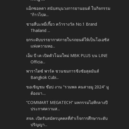
แอ็กซอลตา สนับสนุนวงการยานยนต์ ในกิจกรรม
“ก้าวไปด...
ชายสี่บะหมี่เกี๊ยว คว้ารางวัล No.1 Brand
Thailand ...
ยกระดับบรรยากาศภายในรถยนต์ให้เป็นโอเอซิส
แห่งความหอ...
เอ็ม บี เค เปิดตัวโฉมใหม่ MBK PLUS บน LINE
Officia...
พาราไดซ์ พาร์ค ชวนชมการชิงชัยสุดมันส์
Bangkok Cubi...
ขอเชิญชม ช๊อป งาน “รวมพล คนสายมู 2024” มู
ต้องมา....
“COMMART MEGATECH” มหกรรมไอทีกลางปี
ประกาศความส...
สจล. เปิดรับสมัครบุคคลที่สำเร็จการศึกษาระดับ
ปริญญา...