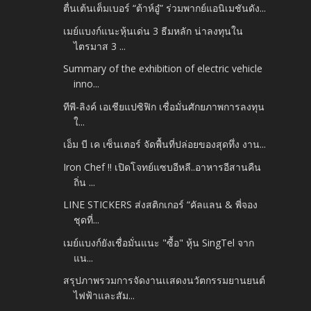
ตื่นเต้นเต็มเบอร์ “ต้าห์อู๋” ร่วมพากย์แอนิเมชันดัง...
เมย์แบงก์แนะหุ้นเด่น 3 ธีมหลัก น่าลงทุนใน
ไตรมาส 3 ...
Summary of the exhibition of electric vehicle
inno...
ทีพี-ลิงค์ เอเชียแปซิฟิก เชื่อมั่นศักยภาพการลงทุน
ใ...
เอ็ม บี เค เซ็นเตอร์ จัดพื้นที่ปล่อยของสุดทึ่ง งาน...
Iron Chef !! เปิดโจทย์แซบอีหลี..อาหารอีสานคืน
ถิ่น ...
LINE STICKERS ส่งสติกเกอร์ “คัลแลน & พี่จอง
ชุดที่...
เมย์แบงก์ยังเชื่อมั่นแนะ "ซื้อ" หุ้น SingTel จาก
แน...
สรุปภาพรวมการจัดงานเเสดงนวัตกรรมยานยนต์
ไฟฟ้าและสัม...