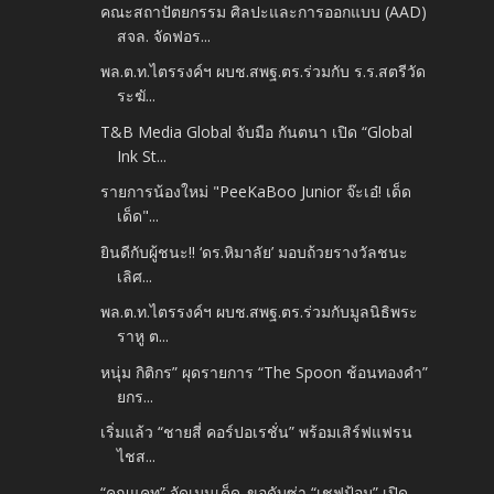
คณะสถาปัตยกรรม ศิลปะและการออกแบบ (AAD)
สจล. จัดฟอร...
พล.ต.ท.ไตรรงค์ฯ ผบช.สพฐ.ตร.ร่วมกับ ร.ร.สตรีวัด
ระฆั...
T&B Media Global จับมือ กันตนา เปิด “Global
Ink St...
รายการน้องใหม่ "PeeKaBoo Junior จ๊ะเอ๋! เด็ด
เด็ด"...
ยินดีกับผู้ชนะ!! ‘ดร.หิมาลัย’ มอบถ้วยรางวัลชนะ
เลิศ...
พล.ต.ท.ไตรรงค์ฯ ผบช.สพฐ.ตร.ร่วมกับมูลนิธิพระ
ราหู ต...
หนุ่ม กิติกร” ผุดรายการ “The Spoon ช้อนทองคำ”
ยกร...
เริ่มแล้ว “ชายสี่ คอร์ปอเรชั่น” พร้อมเสิร์ฟแฟรน
ไชส...
“คุณแคท” จัดเมนูเด็ด..ขอดับซ่า “เชฟป้อม” เปิด