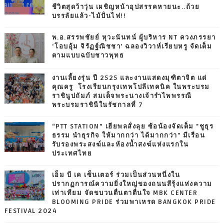
ชีวิตสุดว้าวุ่น เผชิญหน้าอุปสรรคหายนะ..ถ้วย
บรรลัยแล้ว-ไม้ปั่นไฟ!!
พ.อ.สรรพชัยย์ หุวะนันทน์ ผู้บริหาร NT ควงภรรยา
‘โอบอุ้ม จิรัฏฐ์ณิชชา’ ฉลองวิวาห์เรียบหรู จัดเต็ม
ตามแบบฉบับชาวพุทธ
งานเลี้ยงรุ่น ปี 2525 และงานแสดงมุฑิตาจิต แด่
คุณครู โรงเรียนกรุงเทพโปลีเทคนิค ในพระบรม
ราชินูปถัมภ์ สมเด็จพระนางเจ้ารำไพพรรณี
พระบรมราชินีในรัชกาลที่ 7
“PTT STATION” เฮียพลสั่งลุย ซ้อน้องจัดเต็ม "ชูธุร
ธรรม นำธุรกิจ ให้มากกว่า ได้มากกว่า" มีเรือน
รับรองพระสงฆ์และห้องน้ำสงฆ์แห่งแรกใน
ประเทศไทย
เอ็ม บี เค เซ็นเตอร์ ร่วมเป็นส่วนหนึ่งใน
ปรากฏการณ์ความยิ่งใหญ่ของถนนสีรุ้งแห่งความ
เท่าเทียม จัดขบวนตื่นตาตื่นใจ MBK CENTER
BLOOMING PRIDE ร่วมพาเหรด BANGKOK PRIDE
FESTIVAL 2024