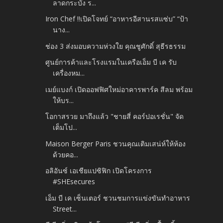
ลาดกระบัง ร...
Iron Chef !!เปิดโจทย์ “อาหารอีสานรสแซ่บ” “ป้า
นาง...
ช่อง 3 ส่งมอบความห่วงใย คุณชูศักดิ์ สุธีรธรรม
ศูนย์การค้าและโรงแรมในเครือเอ็ม บี เค รับ
เครื่องหม...
เมย์แบงก์ เปิดออฟฟิศใหม่อาคารพาร์ค สีลม พร้อม
ให้บร...
โอกาสรวย มาถึงแล้ว "ชายสี่ คอร์ปอเรชั่น" จัด
เต็มโป...
Maison Berger Paris ชวนคุณเติมเสน่ห์ให้ห้อง
ด้วยคอ...
อลิอันซ์ เอเชียแปซิฟิก เปิดโครงการ
#SHEsecures
เอ็ม บี เค เซ็นเตอร์ ชวนชมการแข่งขันทำอาหาร
Street...