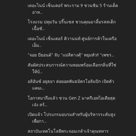
เดอะไนน์ เซ็นเตอร์ พระราม 9 ชวนชิม 5 ร้านเด็ด
อาห...
โรงแรม ปทุมวัน ปริ๊นเซส ชวนคุณมาลิ้มรสสเต็ก
เนื้อชั...
เดอะไนน์ เซ็นเตอร์ ติวานนท์ ศูนย์การค้าในเครือ
เอ็ม...
"จอย​ บียอนด์" จับ​ "แม่สิตางศุ์" หยุม​หัว!! "เพชร...
สัมผัสประสบการณ์ความหอมพร้อมเลือกกลิ่นที่ใช่
ให้บ้...
อลิอันซ์ อยุธยา ต่อยอดพันธมิตรโอลิมปิก เปิดตัว
แคมเ...
โอกาสมาถึงแล้ว ชวน Gen Z มาครีเอทไอเดียสุด
เจ๋ง สร้...
เปิดแล้ว โปรแกรมอบรมสำหรับผู้บริหารระดับสูง
เพื่อกา...
สถาบันเทคโนโลยีพระจอมเกล้าเจ้าคุณทหาร