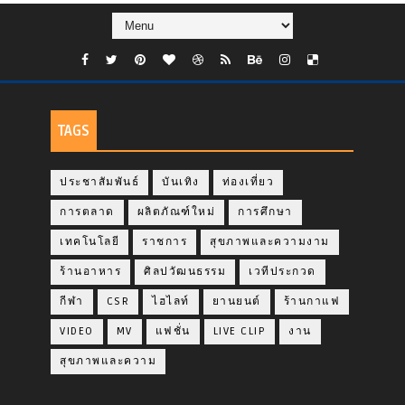
TAGS
ประชาสัมพันธ์
บันเทิง
ท่องเที่ยว
การตลาด
ผลิตภัณฑ์ใหม่
การศึกษา
เทคโนโลยี
ราชการ
สุขภาพและความงาม
ร้านอาหาร
ศิลปวัฒนธรรม
เวทีประกวด
กีฬา
CSR
ไฮไลท์
ยานยนต์
ร้านกาแฟ
VIDEO
MV
แฟชั่น
LIVE CLIP
งาน
สุขภาพและความ