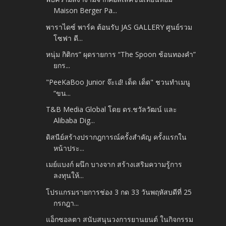
Maison Berger Pa...
พาราไดซ์ พาร์ค ต้อนรับ JAS GALLERY ศูนย์รวม
โซฟา ดี...
หนุ่ม กิติกร” ผุดรายการ “The Spoon ช้อนทองคำ”
ยกร...
"PeeKaBoo Junior จ๊ะเอ๋! เด็ด เด็ด" ชวนทำเมนู
“ขน...
T&B Media Global โดย ดร.ชวัลวัฒน์ และ
Alibaba Dig...
ดิสนีย์สร้างปรากฎการณ์ครั้งสำคัญ ครั้งแรกใน
หน้าประ...
เมย์แบงก์ ผนึก บางจาก สร้างเสริมความรู้การ
ลงทุนให้...
โปรแกรมรายการช่อง 3 กด 33 วันพฤหัสบดีที่ 25
กรกฎา...
แอ็กซอลตา สนับสนุนวงการยานยนต์ ในกิจกรรม