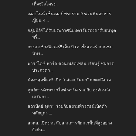
เท็จจริงโครง...
เดอะไนน์ เซ็นเตอร์ พระราม 9 ชวนฟินอาหาร
ญี่ปุ่น 4 ...
กลุ่มบีอีซีได้รับประกาศนียบัตรรับรองคาร์บอนฟุต
พริ้...
กางเกงช้างฟีเวอร์!! เอ็ม บี เค เซ็นเตอร์ ชวนชม
นิทร...
พาราไดซ์ พาร์ค ชวนเพลิดเพลิน เรียนรู้ ชมการ
ประกวดก...
น้องๆสุดช็อค!! เปิด “กล่องปริศนา” ตกตะลึง..เจ...
ศูนย์การค้าพาราไดซ์ พาร์ค ร่วมกับ องค์กรส่ง
เสริมกา...
สถาปัตย์ จุฬาฯ ร่วมกับสยามพิวรรธน์เปิดตัว
หลักสูตร ...
สวพส. เปิดงาน สืบสานการพัฒนาพื้นที่สูงอย่าง
ยั่งยืน...