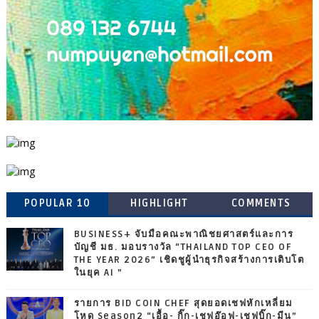
POPULAR 10
HIGHLIGHT
COMMENTS
BUSINESS+ จับมือคณะพาณิชยศาสตร์และการ
บัญชี มธ. มอบรางวัล “THAILAND TOP CEO OF
THE YEAR 2026” เชิดชูผู้นำธุรกิจสร้างการเติบโต
ในยุค AI ”
รายการ BID COIN CHEF สุดยอดเชฟหักเหลี่ยม
โหด Season2 “เอื้อ- กิ๊ก-เชฟอ๊อฟ-เชฟบิ๊ก-มีน”