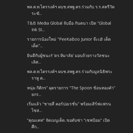
พล.ต.ท.ไตรรงค์ฯ ผบช.สพฐ.ตร.ร่วมกับ ร.ร.สตรีวัด
ระฆั...
T&B Media Global จับมือ กันตนา เปิด “Global
Ink St...
รายการน้องใหม่ "PeeKaBoo Junior จ๊ะเอ๋! เด็ด
เด็ด"...
ยินดีกับผู้ชนะ!! ‘ดร.หิมาลัย’ มอบถ้วยรางวัลชนะ
เลิศ...
พล.ต.ท.ไตรรงค์ฯ ผบช.สพฐ.ตร.ร่วมกับมูลนิธิพระ
ราหู ต...
หนุ่ม กิติกร” ผุดรายการ “The Spoon ช้อนทองคำ”
ยกร...
เริ่มแล้ว “ชายสี่ คอร์ปอเรชั่น” พร้อมเสิร์ฟแฟรน
ไชส...
“คุณแคท” จัดเมนูเด็ด..ขอดับซ่า “เชฟป้อม” เปิด
ศึก...