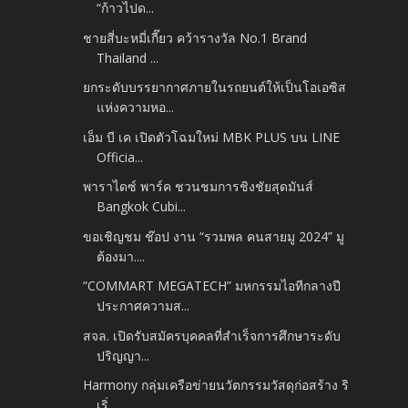
“ก้าวไปด...
ชายสี่บะหมี่เกี๊ยว คว้ารางวัล No.1 Brand
Thailand ...
ยกระดับบรรยากาศภายในรถยนต์ให้เป็นโอเอซิส
แห่งความหอ...
เอ็ม บี เค เปิดตัวโฉมใหม่ MBK PLUS บน LINE
Officia...
พาราไดซ์ พาร์ค ชวนชมการชิงชัยสุดมันส์
Bangkok Cubi...
ขอเชิญชม ช๊อป งาน “รวมพล คนสายมู 2024” มู
ต้องมา....
“COMMART MEGATECH” มหกรรมไอทีกลางปี
ประกาศความส...
สจล. เปิดรับสมัครบุคคลที่สำเร็จการศึกษาระดับ
ปริญญา...
Harmony กลุ่มเครือข่ายนวัตกรรมวัสดุก่อสร้าง ริ
เริ่...