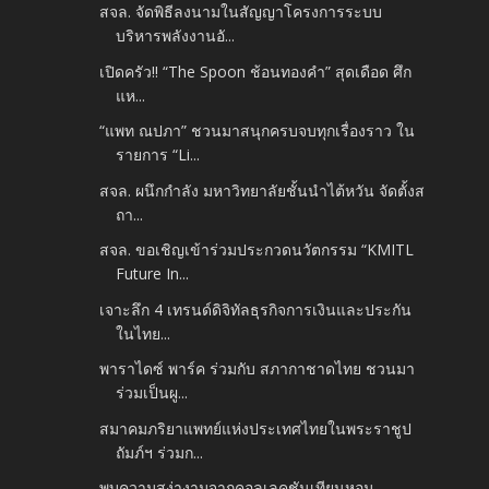
สจล. จัดพิธีลงนามในสัญญาโครงการระบบ
บริหารพลังงานอั...
เปิดครัว!! “The Spoon ช้อนทองคำ” สุดเดือด ศึก
แห...
“แพท ณปภา” ชวนมาสนุกครบจบทุกเรื่องราว ใน
รายการ “Li...
สจล. ผนึกกำลัง มหาวิทยาลัยชั้นนำไต้หวัน จัดตั้งส
ถา...
สจล. ขอเชิญเข้าร่วมประกวดนวัตกรรม “KMITL
Future In...
เจาะลึก 4 เทรนด์ดิจิทัลธุรกิจการเงินและประกัน
ในไทย...
พาราไดซ์ พาร์ค ร่วมกับ สภากาชาดไทย ชวนมา
ร่วมเป็นผู...
สมาคมภริยาแพทย์แห่งประเทศไทยในพระราชูป
ถัมภ์ฯ ร่วมก...
พบความสง่างามจากคอลเลคชันเทียนหอม