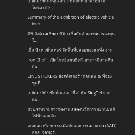
เมย์แบงก์แนะหุ้นเด่น 3 ธีมหลัก น่าลงทุนใน
ไตรมาส 3 ...
Summary of the exhibition of electric vehicle
inno...
ทีพี-ลิงค์ เอเชียแปซิฟิก เชื่อมั่นศักยภาพการลงทุน
ใ...
เอ็ม บี เค เซ็นเตอร์ จัดพื้นที่ปล่อยของสุดทึ่ง งาน...
Iron Chef !! เปิดโจทย์แซบอีหลี..อาหารอีสานคืน
ถิ่น ...
LINE STICKERS ส่งสติกเกอร์ “คัลแลน & พี่จอง
ชุดที่...
เมย์แบงก์ยังเชื่อมั่นแนะ "ซื้อ" หุ้น SingTel จาก
แน...
สรุปภาพรวมการจัดงานเเสดงนวัตกรรมยานยนต์
ไฟฟ้าและสัม...
คณะสถาปัตยกรรม ศิลปะและการออกแบบ (AAD)
สจล. จัดฟอร...