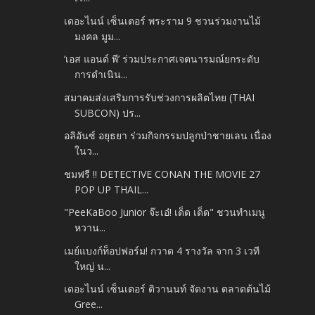
เดอะไนน์ เซ็นเตอร์ พระราม 9 ชวนร่วมงานไม้
มงคล มูม...
‘เอส แอนด์ พี’ ร่วมประกาศเจตนารมณ์ยกระดับ
การดำเนิน...
สมาคมส่งเสริมการรับช่วงการผลิตไทย (THAI
SUBCON) ปร...
อลิอันซ์ อยุธยา ร่วมกิจกรรมปลูกป่าชายเลน เนื่อง
ในว...
ชมฟรี !! DETECTIVE CONAN THE MOVIE 27
POP UP THAIL...
"PeeKaBoo Junior จ๊ะเอ๋! เด็ด เด็ด" ชวนทำเมนู
หวาน...
เมย์แบงก์ท็อปฟอร์ม! กวาด 4 รางวัล จาก 3 เวที
ใหญ่ น...
เดอะไนน์ เซ็นเตอร์ ติวานนท์ จัดงาน ตลาดต้นไม้
Gree...