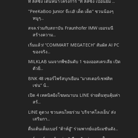
ที ลีสซิ่ง เดินหน้าโครงการ “ที ลีสซิ่ง เปื้อนยิ้ม ...
"PeeKaBoo Junior จ๊ะเอ๋! เด็ด เด็ด" ชวนน้องๆ
หนูๆ...
สจล.ร่วมกับสถาบัน Fraunhofer IMW เยอรมนี
สร้างความ...
เริ่มแล้ว! “COMMART MEGATECH” สัมผัส AI PC
ของจริง...
MILKLAB นมจากพืชอันดับ 1 ของออสเตรเลีย เปิด
ตัวยิ่...
BNK 48 เซอร์ไพร้สบุกเยือน “มาสเตอร์เชฟคิท
เช่น” น้...
เปิด 4 เทคนิคยิงโฆษณาบน LINE จ่ายต้นทุนคุ้มค่า
สร้...
LINE ดูดวง ชวนคนไทยร่วม ‘บริจาคโลงเย็น’ ส่ง
เสริมกา...
ตื่นเต้นเต็มเบอร์ “ต้าห์อู๋” ร่วมพากย์แอนิเมชันดัง...