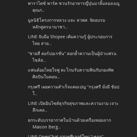
พาราไดซ์ พาร์ค ชวนรักอาหารญี่ปุ่นมาลิ้มลองเมนู
คุณภ...
มูลนิธิโครงการหลวง และ สวพส. จัดอบรม
หลักสูตรนานาชา...
LINE จับมือ Shopee เติมความรู้ ผู้ประกอบการ
ไทย สาย...
“ชายสี่ คอร์ปอเรชั่น” ตอกย้ำความเป็นผู้นำแฟรน
ไชส์ส...
แฟนด้อมไทยใจฟู ตะโกนรับความฟินกับกองทัพ
ศิลปินในคอน...
กรุงศรี เผยความสำเร็จแคมเปญ “กรุงศรี มั่งมี ช้อป
ใ...
LINE เปิดอินไซต์ธุรกิจสุขภาพและความงาม เจาะ
ลึกเคล...
ยกระดับบรรยากาศในบ้านด้วยเครื่องหอมจาก
Maison Berg...
LINE OpenChat ปล่อยฟีเจอร์ใหม่ “เธรด”