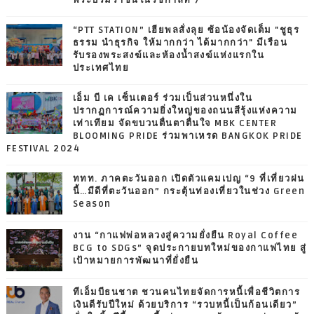
“PTT STATION” เฮียพลสั่งลุย ซ้อน้องจัดเต็ม "ชูธุร
ธรรม นำธุรกิจ ให้มากกว่า ได้มากกว่า" มีเรือน
รับรองพระสงฆ์และห้องน้ำสงฆ์แห่งแรกใน
ประเทศไทย
เอ็ม บี เค เซ็นเตอร์ ร่วมเป็นส่วนหนึ่งใน
ปรากฏการณ์ความยิ่งใหญ่ของถนนสีรุ้งแห่งความ
เท่าเทียม จัดขบวนตื่นตาตื่นใจ MBK CENTER
BLOOMING PRIDE ร่วมพาเหรด BANGKOK PRIDE
FESTIVAL 2024
ททท. ภาคตะวันออก เปิดตัวแคมเปญ “9 ที่เที่ยวฝน
นี้…มีดีที่ตะวันออก” กระตุ้นท่องเที่ยวในช่วง Green
Season
งาน “กาแฟพ่อหลวงสู่ความยั่งยืน Royal Coffee
BCG to SDGs” จุดประกายบทใหม่ของกาแฟไทย สู่
เป้าหมายการพัฒนาที่ยั่งยืน
ทีเอ็มบีธนชาต ชวนคนไทยจัดการหนี้เพื่อชีวิตการ
เงินดีรับปีใหม่ ด้วยบริการ “รวบหนี้เป็นก้อนเดียว”