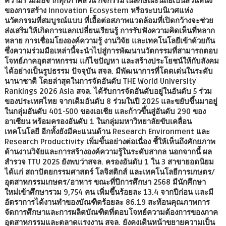
ความร่วมมือจากทุกภาคส่วน กิจกรรมในลักษณะนี้ถือเป็นส่วนหนึ่ง
ของการสร้าง Innovation Ecosystem หรือระบบนิเวศแห่ง
นวัตกรรมที่สมบูรณ์แบบ ที่เอื้อต่อสภาพแวดล้อมที่เปิดกว้างจะช่วย
ส่งเสริมให้เกิดการแลกเปลี่ยนเรียนรู้ การรับฟังความคิดเห็นที่หลาก
หลาย การเชื่อมโยงองค์ความรู้ งานวิจัย และเทคโนโลยีเข้าด้วยกัน
ซึ่งความร่วมมือเหล่านี้จะนำไปสู่การพัฒนานวัตกรรมที่สามารถตอบ
โจทย์ภาคอุตสาหกรรม แก้ไขปัญหา และสร้างประโยชน์ให้กับสังคม
ได้อย่างเป็นรูปธรรม ปัจจุบัน สจล. มีพัฒนาการที่โดดเด่นในระดับ
นานาชาติ โดยล่าสุดในการจัดอันดับ THE World University
Rankings 2026 Asia สจล. ได้รับการจัดอันดับอยู่ในอันดับ 5 ร่วม
ของประเทศไทย จากเดิมอันดับ 8 ร่วมในปี 2025 และขยับขึ้นมาอยู่
ในกลุ่มอันดับ 401-500 ของเอเชีย และก้าวขึ้นสู่อันดับ 290 ของ
อาเซียน พร้อมครองอันดับ 1 ในกลุ่มมหาวิทยาลัยขับเคลื่อน
เทคโนโลยี อีกทั้งยังมีคะแนนด้าน Research Environment และ
Research Productivity เพิ่มขึ้นอย่างต่อเนื่อง ชี้ให้เห็นถึงศักยภาพ
ด้านงานวิจัยและการสร้างองค์ความรู้ในระดับสากล นอกจากนี้ ผล
สำรวจ TTU 2025 ยังพบว่าสจล. ครองอันดับ 1 ใน 3 สาขายอดนิยม
ได้แก่ สถาปัตยกรรมศาสตร์ โลจิสติกส์ และเทคโนโลยีการเกษตร/
อุตสาหกรรมเกษตร/อาหาร ขณะที่ปีการศึกษา 2568 มีนักศึกษา
ใหม่เข้าศึกษารวม 9,754 คน เพิ่มขึ้นร้อยละ 13.4 จากปีก่อน และมี
อัตราการได้งานทำของบัณฑิตร้อยละ 86.19 สะท้อนคุณภาพการ
จัดการศึกษาและการผลิตบัณฑิตที่ตอบโจทย์ความต้องการของภาค
อุตสาหกรรมและตลาดแรงงาน สจล. ยังคงเดินหน้าขยายความเป็น