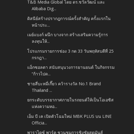
T&B Media Global โดย ดร.ชวัลวัฒน์ และ
Alibaba Dig...
ดิสนีย์สร้างปรากฎการณ์ครั้งสำคัญ ครั้งแรกใน
หน้าประ...
เมย์แบงก์ ผนึก บางจาก สร้างเสริมความรู้การ
ลงทุนให้...
โปรแกรมรายการช่อง 3 กด 33 วันพฤหัสบดีที่ 25
กรกฎา...
แอ็กซอลตา สนับสนุนวงการยานยนต์ ในกิจกรรม
“ก้าวไปด...
ชายสี่บะหมี่เกี๊ยว คว้ารางวัล No.1 Brand
Thailand ...
ยกระดับบรรยากาศภายในรถยนต์ให้เป็นโอเอซิส
แห่งความหอ...
เอ็ม บี เค เปิดตัวโฉมใหม่ MBK PLUS บน LINE
Officia...
พาราไดซ์ พาร์ค ชวนชมการชิงชัยสุดมันส์