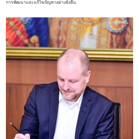
การพัฒนาและแก้ไขปัญหาอย่างยั่งยืน