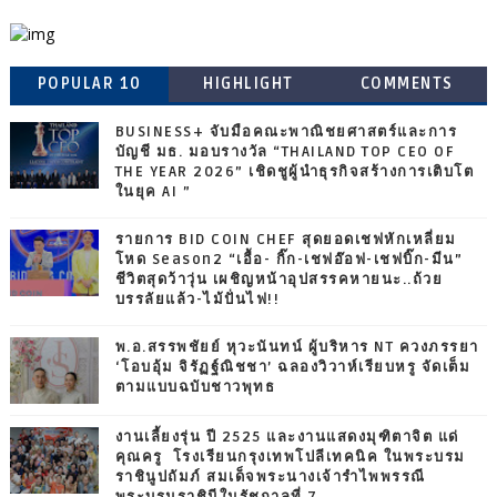
POPULAR 10
HIGHLIGHT
COMMENTS
BUSINESS+ จับมือคณะพาณิชยศาสตร์และการ
บัญชี มธ. มอบรางวัล “THAILAND TOP CEO OF
THE YEAR 2026” เชิดชูผู้นำธุรกิจสร้างการเติบโต
ในยุค AI ”
รายการ BID COIN CHEF สุดยอดเชฟหักเหลี่ยม
โหด Season2 “เอื้อ- กิ๊ก-เชฟอ๊อฟ-เชฟบิ๊ก-มีน”
ชีวิตสุดว้าวุ่น เผชิญหน้าอุปสรรคหายนะ..ถ้วย
บรรลัยแล้ว-ไม้ปั่นไฟ!!
พ.อ.สรรพชัยย์ หุวะนันทน์ ผู้บริหาร NT ควงภรรยา
‘โอบอุ้ม จิรัฏฐ์ณิชชา’ ฉลองวิวาห์เรียบหรู จัดเต็ม
ตามแบบฉบับชาวพุทธ
งานเลี้ยงรุ่น ปี 2525 และงานแสดงมุฑิตาจิต แด่
คุณครู โรงเรียนกรุงเทพโปลีเทคนิค ในพระบรม
ราชินูปถัมภ์ สมเด็จพระนางเจ้ารำไพพรรณี
พระบรมราชินีในรัชกาลที่ 7