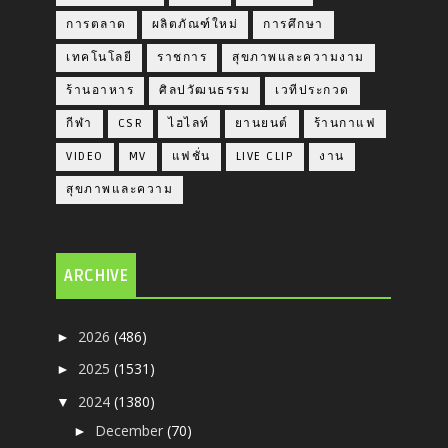
การตลาด
ผลิตภัณฑ์ใหม่
การศึกษา
เทคโนโลยี
ราชการ
สุขภาพและความงาม
ร้านอาหาร
ศิลปวัฒนธรรม
เวทีประกวด
กีฬา
CSR
ไฮไลท์
ยานยนต์
ร้านกาแฟ
VIDEO
MV
แฟชั่น
LIVE CLIP
งาน
สุขภาพและความ
ARCHIVE
2026
(486)
►
2025
(1531)
►
2024
(1380)
▼
December
(70)
►