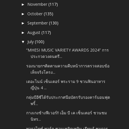
November
(117)
►
October
(135)
►
September
(130)
►
August
(117)
►
July
(100)
▼
“MHESI MUSIC VARIETY AWARDS 2024” การ
ประกวดวงดนตรี...
รองนายกฯติดตามความคืบหน้าการตรวจสอบข้อ
เท็จจริงโครง...
เดอะไนน์ เซ็นเตอร์ พระราม 9 ชวนฟินอาหาร
ญี่ปุ่น 4 ...
กลุ่มบีอีซีได้รับประกาศนียบัตรรับรองคาร์บอนฟุต
พริ้...
กางเกงช้างฟีเวอร์!! เอ็ม บี เค เซ็นเตอร์ ชวนชม
นิทร...
พาราไดซ์ พาร์ค ชวนเพลิดเพลิน เรียนรู้ ชมการ