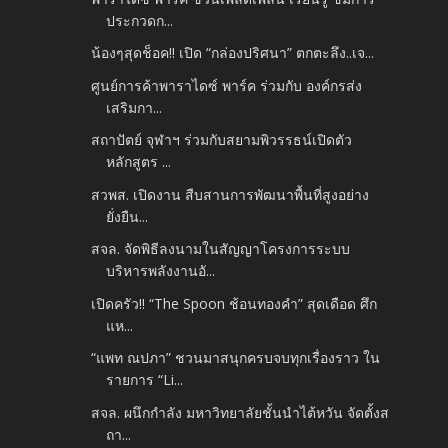
ประกวดก...
น้องๆสุดช็อค!! เปิด “กล่องปริศนา” ตกตะลึง..เจ...
ศูนย์การค้าพาราไดซ์ พาร์ค ร่วมกับ องค์กรส่ง
เสริมกา...
สถาปัตย์ จุฬาฯ ร่วมกับสยามพิวรรธน์เปิดตัว
หลักสูตร ...
สวพส. เปิดงาน สืบสานการพัฒนาพื้นที่สูงอย่าง
ยั่งยืน...
สจล. จัดพิธีลงนามในสัญญาโครงการระบบ
บริหารพลังงานอั...
เปิดครัว!! “The Spoon ช้อนทองคำ” สุดเดือด ศึก
แห...
“แพท ณปภา” ชวนมาสนุกครบจบทุกเรื่องราว ใน
รายการ “Li...
สจล. ผนึกกำลัง มหาวิทยาลัยชั้นนำไต้หวัน จัดตั้งส
ถา...