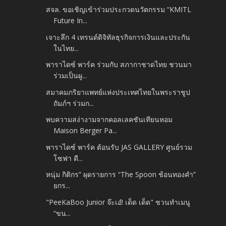
สจล. ขอเชิญเข้าร่วมประกวดนวัตกรรม “KMITL
Future In...
เจาะลึก 4 เทรนด์ดิจิทัลธุรกิจการเงินและประกัน
ในไทย...
พาราไดซ์ พาร์ค ร่วมกับ สภากาชาดไทย ชวนมา
ร่วมเป็นผู...
สมาคมภริยาแพทย์แห่งประเทศไทยในพระราชูป
ถัมภ์ฯ ร่วมก...
พบความสง่างามจากคอลเลคชันเทียนหอม
Maison Berger Pa...
พาราไดซ์ พาร์ค ต้อนรับ JAS GALLERY ศูนย์รวม
โซฟา ดี...
หนุ่ม กิติกร” ผุดรายการ “The Spoon ช้อนทองคำ”
ยกร...
"PeeKaBoo Junior จ๊ะเอ๋! เด็ด เด็ด" ชวนทำเมนู
“ขน...