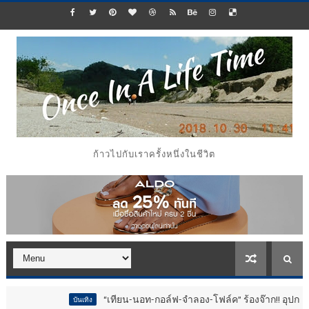
ก้าวไปกับเราครั้งหนึ่งในชีวิต
“เทียน-นอท-กอล์ฟ-จำลอง-โฟล์ค” ร้องจ๊าก!! อุปกรณ์ม่วนจอยงานวัด.. 
บันเทิง