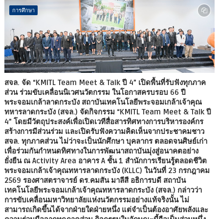
การศึกษา
สจล. จัด “KMITL Team Meet & Talk ปี 4” เปิดพื้นที่รับฟังทุกภาค
ส่วน ร่วมขับเคลื่อนนิเวศนวัตกรรม ในโอกาสครบรอบ 66 ปี
พระจอมเกล้าลาดกระบัง สถาบันเทคโนโลยีพระจอมเกล้าเจ้าคุณ
ทหารลาดกระบัง (สจล.) จัดกิจกรรม “KMITL Team Meet & Talk ปี
4” โดยมีวัตถุประสงค์เพื่อเปิดเวทีสื่อสารทิศทางการบริหารองค์กร
สร้างการมีส่วนร่วม และเปิดรับฟังความคิดเห็นจากประชาคมชาว
สจล. ทุกภาคส่วน ไม่ว่าจะเป็นนักศึกษา บุคลากร ตลอดจนศิษย์เก่า
เพื่อร่วมกันกำหนดทิศทางในการพัฒนาสถาบันมุ่งสู่อนาคตอย่าง
ยั่งยืน ณ Activity Area อาคาร A ชั้น 1 สำนักการเรียนรู้ตลอดชีวิต
พระจอมเกล้าเจ้าคุณทหารลาดกระบัง (KLLC) ในวันที่ 23 กรกฎาคม
2569 รองศาสตราจารย์ ดร.คมสัน มาลีสี อธิการบดี สถาบัน
เทคโนโลยีพระจอมเกล้าเจ้าคุณทหารลาดกระบัง (สจล.) กล่าวว่า
การขับเคลื่อนมหาวิทยาลัยแห่งนวัตกรรมอย่างแท้จริงนั้น ไม่
สามารถเกิดขึ้นได้จากฝ่ายใดฝ่ายหนึ่ง แต่จำเป็นต้องอาศัยพลังและ