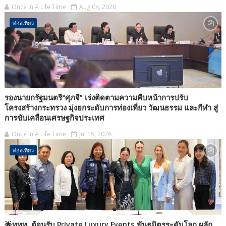
Once In A Life Time
Aug 04, 2026
ท่องเที่ยว
รองนายกรัฐมนตรี“ศุภจี” เร่งติดตามความคืบหน้าการปรับ
โครงสร้างกระทรวง มุ่งยกระดับการท่องเที่ยว วัฒนธรรม และกีฬา สู่
การขับเคลื่อนเศรษฐกิจประเทศ
Once In A Life Time
Jul 15, 2026
ท่องเที่ยว
🌟ททท. ต้อนรับ Private Luxury Events พันธมิตรระดับโลก ผลัก