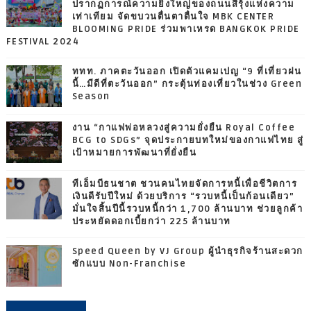
ปรากฏการณ์ความยิ่งใหญ่ของถนนสีรุ้งแห่งความ
เท่าเทียม จัดขบวนตื่นตาตื่นใจ MBK CENTER
BLOOMING PRIDE ร่วมพาเหรด BANGKOK PRIDE
FESTIVAL 2024
ททท. ภาคตะวันออก เปิดตัวแคมเปญ “9 ที่เที่ยวฝน
นี้…มีดีที่ตะวันออก” กระตุ้นท่องเที่ยวในช่วง Green
Season
งาน “กาแฟพ่อหลวงสู่ความยั่งยืน Royal Coffee
BCG to SDGs” จุดประกายบทใหม่ของกาแฟไทย สู่
เป้าหมายการพัฒนาที่ยั่งยืน
ทีเอ็มบีธนชาต ชวนคนไทยจัดการหนี้เพื่อชีวิตการ
เงินดีรับปีใหม่ ด้วยบริการ “รวบหนี้เป็นก้อนเดียว”
มั่นใจสิ้นปีนี้รวบหนี้กว่า 1,700 ล้านบาท ช่วยลูกค้า
ประหยัดดอกเบี้ยกว่า 225 ล้านบาท
Speed Queen by VJ Group ผู้นำธุรกิจร้านสะดวก
ซักแบบ Non-Franchise