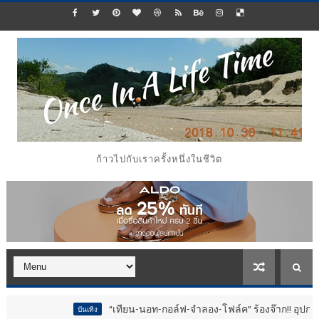
ก้าวไปกับเราครั้งหนึ่งในชีวิต
“เทียน-นอท-กอล์ฟ-จำลอง-โฟล์ค” ร้องจ๊าก!! อุปกรณ์ม่วนจอยงานวัด.. ทำช
ิง