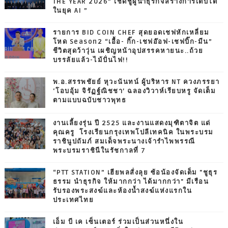
THE YEAR 2026” เชิดชูผู้นำธุรกิจสร้างการเติบโต
ในยุค AI ”
รายการ BID COIN CHEF สุดยอดเชฟหักเหลี่ยม
โหด Season2 “เอื้อ- กิ๊ก-เชฟอ๊อฟ-เชฟบิ๊ก-มีน”
ชีวิตสุดว้าวุ่น เผชิญหน้าอุปสรรคหายนะ..ถ้วย
บรรลัยแล้ว-ไม้ปั่นไฟ!!
พ.อ.สรรพชัยย์ หุวะนันทน์ ผู้บริหาร NT ควงภรรยา
‘โอบอุ้ม จิรัฏฐ์ณิชชา’ ฉลองวิวาห์เรียบหรู จัดเต็ม
ตามแบบฉบับชาวพุทธ
งานเลี้ยงรุ่น ปี 2525 และงานแสดงมุฑิตาจิต แด่
คุณครู โรงเรียนกรุงเทพโปลีเทคนิค ในพระบรม
ราชินูปถัมภ์ สมเด็จพระนางเจ้ารำไพพรรณี
พระบรมราชินีในรัชกาลที่ 7
“PTT STATION” เฮียพลสั่งลุย ซ้อน้องจัดเต็ม "ชูธุร
ธรรม นำธุรกิจ ให้มากกว่า ได้มากกว่า" มีเรือน
รับรองพระสงฆ์และห้องน้ำสงฆ์แห่งแรกใน
ประเทศไทย
เอ็ม บี เค เซ็นเตอร์ ร่วมเป็นส่วนหนึ่งใน