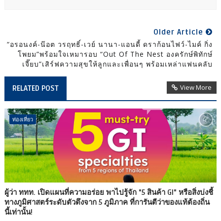
Older Article
“อรอนงค์-น๊อต วรฤทธิ์-เวย์ นานา-แอนดี้ ดราก้อนไฟว์-ไมค์ กิ่ง
โพยม”พร้อมใจเหมารอบ “Out Of The Nest องครักษ์พิทักษ์
เจี๊ยบ”เสิร์ฟความสุขให้ลูกและเพื่อนๆ พร้อมเหล่าแฟนคลับ
View More
RELATED POST
ท่องเที่ยว
ผู้ว่า ททท. เปิดแผนที่ความอร่อย พาไปรู้จัก "5 สินค้า GI" หรือสิ่งบ่งชี้
ทางภูมิศาสตร์ระดับตัวตึงจาก 5 ภูมิภาค ที่การันตีว่าของแท้ต้องถิ่น
นี้เท่านั้น!