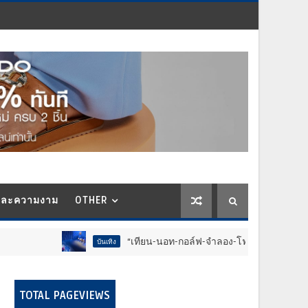
และความงาม
OTHER
“เทียน-นอท-กอล์ฟ-จำลอง-โฟล์ค” ร้องจ๊าก!! อุปกรณ์ม่วนจ
บันเทิง
TOTAL PAGEVIEWS