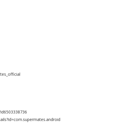
es_official
s/id6503338736
tails?id=com.supermates.android