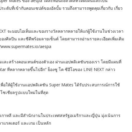
น Super Mates ของ aespa ได้สะท้อนถึงสไตล์ที่โดดเด่นและเป็น
ะดับที่เข้ากับคอนเซปต์ของอัลบั้ม รวมถึงสามารถพูดคุยเกี่ยวกับ เกี่ยว
NEXT จะมอบไอเท็มและของรางวัลหลากหลายให้แก่ผู้ใช้งานในช่วงเวลา
นของศิลปิน และซีดีพร้อมลายเซ็นต์ โดยสามารถอ่านรายละเอียดเพิ่มเติม
://www.supermates.io/aespa
ปินและสร้างคอนเทนต์ของตัวเอง ผ่านแอปพลิเคชันของเรา โดยมีแผนที่
atar ที่หลากหลายขึ้นไปอีก” ย็องซู โค ซีอีโอของ LINE NEXT กล่าว
เพื่อให้ผู้ใช้งานแอปพลิเคชัน Super Mates ได้รับประสบการณ์การใช้
รโซเชียลรูปแบบใหม่ในที่สุด
เกาหลี และมีสำนักงานในประเทศสหรัฐอเมริกาและญี่ปุ่น มุ่งเน้นการ
าแรคเตอร์ และเกม เป็นหลัก