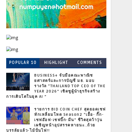
POPULAR 10
HIGHLIGHT
COMMENTS
BUSINESS+ จับมือคณะพาณิช
ยศาสตร์และการบัญชี มธ. มอบ
รางวัล “THAILAND TOP CEO OF THE
YEAR 2026” เชิดชูผู้นำธุรกิจสร้าง
การเติบโตในยุค AI ”
รายการ BID COIN CHEF สุดยอดเชฟ
หักเหลี่ยมโหด Season2 “เอื้อ- กิ๊ก-
เชฟอ๊อฟ-เชฟบิ๊ก-มีน” ชีวิตสุดว้าวุ่น
เผชิญหน้าอุปสรรคหายนะ..ถ้วย
บรรลัยแล้ว-ไม้ปั่นไฟ!!