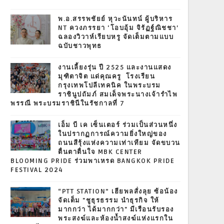
พ.อ.สรรพชัยย์ หุวะนันทน์ ผู้บริหาร
NT ควงภรรยา ‘โอบอุ้ม จิรัฏฐ์ณิชชา’
ฉลองวิวาห์เรียบหรู จัดเต็มตามแบบ
ฉบับชาวพุทธ
งานเลี้ยงรุ่น ปี 2525 และงานแสดง
มุฑิตาจิต แด่คุณครู โรงเรียน
กรุงเทพโปลีเทคนิค ในพระบรม
ราชินูปถัมภ์ สมเด็จพระนางเจ้ารำไพ
พรรณี พระบรมราชินีในรัชกาลที่ 7
เอ็ม บี เค เซ็นเตอร์ ร่วมเป็นส่วนหนึ่ง
ในปรากฏการณ์ความยิ่งใหญ่ของ
ถนนสีรุ้งแห่งความเท่าเทียม จัดขบวน
ตื่นตาตื่นใจ MBK CENTER
BLOOMING PRIDE ร่วมพาเหรด BANGKOK PRIDE
FESTIVAL 2024
“PTT STATION” เฮียพลสั่งลุย ซ้อน้อง
จัดเต็ม "ชูธุรธรรม นำธุรกิจ ให้
มากกว่า ได้มากกว่า" มีเรือนรับรอง
พระสงฆ์และห้องน้ำสงฆ์แห่งแรกใน