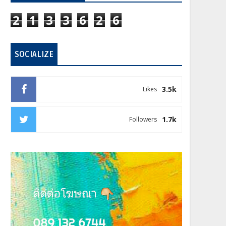
2
1
3
3
6
2
6
SOCIALIZE
3.5k
Likes
1.7k
Followers