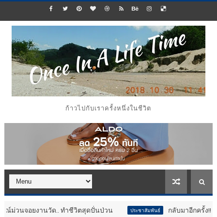
ก้าวไปกับเราครั้งหนึ่งในชีวิต
ัด.. ทำชีวิตสุดปั่นป่วน
กลับมาอีกครั้ง!! ทัพไดโนเสาร์ข
ประชาสัมพันธ์