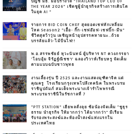
บัญชี มธ. มอบรางวัล “THAILAND TOP CEO OF
THE YEAR 2026” เชิดชูผู้นำธุรกิจสร้างการเติบโต
ในยุค AI ”
รายการ BID COIN CHEF สุดยอดเชฟหักเหลี่ยม
โหด Season2 “เอื้อ- กิ๊ก-เชฟอ๊อฟ-เชฟบิ๊ก-มีน”
ชีวิตสุดว้าวุ่น เผชิญหน้าอุปสรรคหายนะ..ถ้วย
บรรลัยแล้ว-ไม้ปั่นไฟ!!
พ.อ.สรรพชัยย์ หุวะนันทน์ ผู้บริหาร NT ควงภรรยา
‘โอบอุ้ม จิรัฏฐ์ณิชชา’ ฉลองวิวาห์เรียบหรู จัดเต็ม
ตามแบบฉบับชาวพุทธ
งานเลี้ยงรุ่น ปี 2525 และงานแสดงมุฑิตาจิต แด่
คุณครู โรงเรียนกรุงเทพโปลีเทคนิค ในพระบรม
ราชินูปถัมภ์ สมเด็จพระนางเจ้ารำไพพรรณี
พระบรมราชินีในรัชกาลที่ 7
“PTT STATION” เฮียพลสั่งลุย ซ้อน้องจัดเต็ม "ชูธุร
ธรรม นำธุรกิจ ให้มากกว่า ได้มากกว่า" มีเรือน
รับรองพระสงฆ์และห้องน้ำสงฆ์แห่งแรกใน
ประเทศไทย