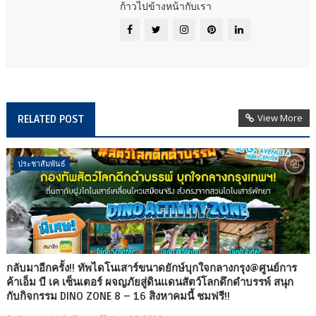
ก้าวไปข้างหน้ากับเรา
View More
RELATED POST
ประชาสัมพันธ์
กลับมาอีกครั้ง!! ทัพไดโนเสาร์ขนาดยักษ์บุกใจกลางกรุง@ศูนย์การ
ค้าเอ็ม บี เค เซ็นเตอร์ ผจญภัยสู่ดินแดนสัตว์โลกดึกดำบรรพ์ สนุก
กับกิจกรรม DINO ZONE 8 – 16 สิงหาคมนี้ ชมฟรี!!