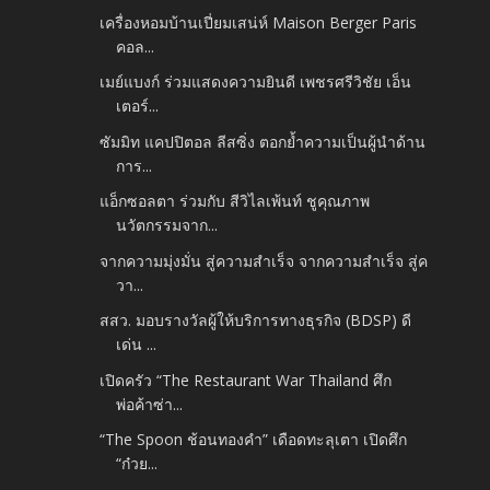
เครื่องหอมบ้านเปี่ยมเสน่ห์ Maison Berger Paris
คอล...
เมย์แบงก์ ร่วมแสดงความยินดี เพชรศรีวิชัย เอ็น
เตอร์...
ซัมมิท แคปปิตอล ลีสซิ่ง ตอกย้ำความเป็นผู้นำด้าน
การ...
แอ็กซอลตา ร่วมกับ สีวิไลเพ้นท์ ชูคุณภาพ
นวัตกรรมจาก...
จากความมุ่งมั่น สู่ความสำเร็จ จากความสำเร็จ สู่ค
วา...
สสว. มอบรางวัลผู้ให้บริการทางธุรกิจ (BDSP) ดี
เด่น ...
เปิดครัว “The Restaurant War Thailand ศึก
พ่อค้าซ่า...
“The Spoon ช้อนทองคำ” เดือดทะลุเตา เปิดศึก
“ก๋วย...