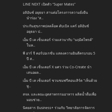
LINE NEXT เปิดตัว “Super Mates”
อลิอันซ์ อยุธยา สานต่อโครงการความยั่งยืน
นำร่อง “ส...
ประกันสุขภาพปลดล็อค ดับเบิล แคร์ อลิอันซ์
อยุธยา ป...
เอ็ม บี เค เซ็นเตอร์ ร่วมเสวนากับ “นฤมิตไพรด์”
ในห...
พี อาร์ จี คอร์ปอเรชั่น แสดงความยินดีครบรอบ 5
ปี ส...
เอ็ม บี เค เซ็นเตอร์ X มศว ร่วม Co-Create นำ
เสนอผล...
เอ็ม บี เค เซ็นเตอร์ ชวนชมฟรีคอนเสิร์ต “เห็นด้วย
หู...
สจล. และคณะอุตสาหกรรมอาหาร ผลิตน้ำดื่มเพื่อ
มอบช่วย...
นิตยสาร Business+ ร่วมกับ วิทยาลัยการจัดการ