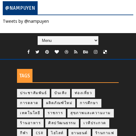
@NAMPUYEN
Tweets by @nampuyen
TAGS
ประชาสัมพันธ์
บันเทิง
ท่องเที่ยว
การตลาด
ผลิตภัณฑ์ใหม่
การศึกษา
เทคโนโลยี
ราชการ
สุขภาพและความงาม
ร้านอาหาร
ศิลปวัฒนธรรม
เวทีประกวด
กีฬา
CSR
ไฮไลท์
ยานยนต์
ร้านกาแฟ