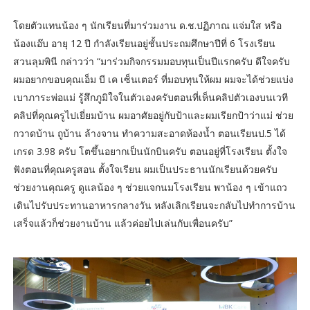
โดยตัวแทนน้อง ๆ นักเรียนที่มาร่วมงาน ด.ช.ปฏิภาณ แจ่มใส หรือ
น้องแอ๊บ อายุ 12 ปี กำลังเรียนอยู่ชั้นประถมศึกษาปีที่ 6 โรงเรียน
สวนลุมพินี กล่าวว่า “มาร่วมกิจกรรมมอบทุนเป็นปีแรกครับ ดีใจครับ
ผมอยากขอบคุณเอ็ม บี เค เซ็นเตอร์ ที่มอบทุนให้ผม ผมจะได้ช่วยแบ่ง
เบาภาระพ่อแม่ รู้สึกภูมิใจในตัวเองครับตอนที่เห็นคลิปตัวเองบนเวที
คลิปที่คุณครูไปเยี่ยมบ้าน ผมอาศัยอยู่กับป้าและผมเรียกป้าว่าแม่ ช่วย
กวาดบ้าน ถูบ้าน ล้างจาน ทำความสะอาดห้องน้ำ ตอนเรียนป.5 ได้
เกรด 3.98 ครับ โตขึ้นอยากเป็นนักบินครับ ตอนอยู่ที่โรงเรียน ตั้งใจ
ฟังตอนที่คุณครูสอน ตั้งใจเรียน ผมเป็นประธานนักเรียนด้วยครับ
ช่วยงานคุณครู ดูแลน้อง ๆ ช่วยแจกนมโรงเรียน พาน้อง ๆ เข้าแถว
เดินไปรับประทานอาหารกลางวัน หลังเลิกเรียนจะกลับไปทำการบ้าน
เสร็จแล้วก็ช่วยงานบ้าน แล้วค่อยไปเล่นกับเพื่อนครับ”