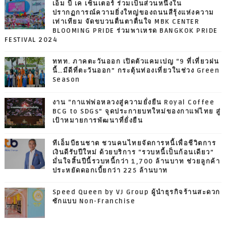
เอ็ม บี เค เซ็นเตอร์ ร่วมเป็นส่วนหนึ่งใน
ปรากฏการณ์ความยิ่งใหญ่ของถนนสีรุ้งแห่งความ
เท่าเทียม จัดขบวนตื่นตาตื่นใจ MBK CENTER
BLOOMING PRIDE ร่วมพาเหรด BANGKOK PRIDE
FESTIVAL 2024
ททท. ภาคตะวันออก เปิดตัวแคมเปญ “9 ที่เที่ยวฝน
นี้…มีดีที่ตะวันออก” กระตุ้นท่องเที่ยวในช่วง Green
Season
งาน “กาแฟพ่อหลวงสู่ความยั่งยืน Royal Coffee
BCG to SDGs” จุดประกายบทใหม่ของกาแฟไทย สู่
เป้าหมายการพัฒนาที่ยั่งยืน
ทีเอ็มบีธนชาต ชวนคนไทยจัดการหนี้เพื่อชีวิตการ
เงินดีรับปีใหม่ ด้วยบริการ “รวบหนี้เป็นก้อนเดียว”
มั่นใจสิ้นปีนี้รวบหนี้กว่า 1,700 ล้านบาท ช่วยลูกค้า
ประหยัดดอกเบี้ยกว่า 225 ล้านบาท
Speed Queen by VJ Group ผู้นำธุรกิจร้านสะดวก
ซักแบบ Non-Franchise