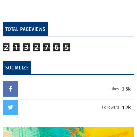
TOTAL PAGEVIEWS
2
1
3
2
7
6
5
SOCIALIZE
3.5k
Likes
1.7k
Followers