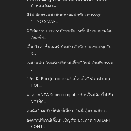
กำหนดจัดงา...
ฮีโน่ จัดการแข่งขันสุดยอดนักขับรถบรรทุก
“HINO SMAR...
พิธีเปิดงานมหกรรมผ้าทอมือแฟชั่นสิ่งทอและผลิต
ภัณฑ์พ...
เอ็ม บี เค เซ็นเตอร์ ร่วมกับ สำนักงานเขตปทุมวัน
จั...
เหล่าแฟน “องครักษ์พิทักษ์เจี๊ยบ" ใจฟู ร่วมกิจกรรม
...
"PeeKaBoo Junior จ๊ะเอ๋! เด็ด เด็ด" ชวนทำเมนู…
POP...
พาดู LANTA Supercomputer ร้านใหม่ต้องไป Eat
บรรทัด...
ดูหนัง “องครักษ์พิทักษ์เจี๊ยบ” วันนี้ ลุ้นร่วมกิจก...
องครักษ์พิทักษ์เจี๊ยบ” เชิญร่วมประกวด “FANART
CONT...