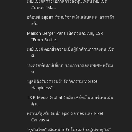
เมย์แบงก์สร้างโอกาสการลงทุนให้คนไทย เปิด
สัมมนา “Ma...
อลิอันซ์ อยุธยา ร่วมบริจาคเงินสนับสนุน 'อาสาล้า
งบ้...
Maison Berger Paris เปิดตัวแคมเปญ CSR
“From Bottle...
เมย์แบงก์ ตอกย้ำความเป็นผู้นำด้านการลงทุน เปิด
ตั...
“องครักษ์พิทักษ์เจี๊ยบ" รอบการกุศลสุดพิเศษ พร้อม
ม...
“มูลนิธิอริยวรารมย์” จัดกิจกรรม”Vibrate
Happiness”...
T&B Media Global จับมือ เซิร์ทเอ็นเตอร์เทนเม้น
ต์ แ...
ทรานส์ลูเซีย จับมือ Epic Games และ Pixel
Canvas ด...
“ธุรกิจไทย” เดินหน้าปรับโครงสร้างสู่เศรษฐกิจสี