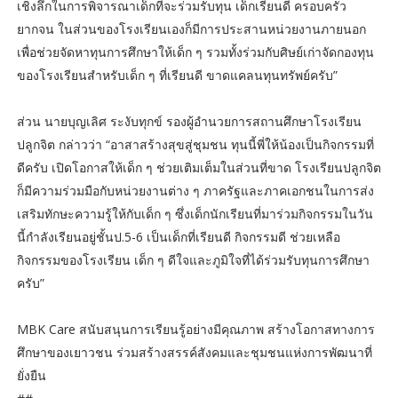
เชิงลึกในการพิจารณาเด็กที่จะร่วมรับทุน เด็กเรียนดี ครอบครัว
ยากจน ในส่วนของโรงเรียนเองก็มีการประสานหน่วยงานภายนอก
เพื่อช่วยจัดหาทุนการศึกษาให้เด็ก ๆ รวมทั้งร่วมกับศิษย์เก่าจัดกองทุน
ของโรงเรียนสำหรับเด็ก ๆ ที่เรียนดี ขาดแคลนทุนทรัพย์ครับ”
ส่วน นายบุญเลิศ ระงับทุกข์ รองผู้อำนวยการสถานศึกษาโรงเรียน
ปลูกจิต กล่าวว่า “อาสาสร้างสุขสู่ชุมชน ทุนนี้พี่ให้น้องเป็นกิจกรรมที่
ดีครับ เปิดโอกาสให้เด็ก ๆ ช่วยเติมเต็มในส่วนที่ขาด โรงเรียนปลูกจิต
ก็มีความร่วมมือกับหน่วยงานต่าง ๆ ภาครัฐและภาคเอกชนในการส่ง
เสริมทักษะความรู้ให้กับเด็ก ๆ ซึ่งเด็กนักเรียนที่มาร่วมกิจกรรมในวัน
นี้กำลังเรียนอยู่ชั้นป.5-6 เป็นเด็กที่เรียนดี กิจกรรมดี ช่วยเหลือ
กิจกรรมของโรงเรียน เด็ก ๆ ดีใจและภูมิใจที่ได้ร่วมรับทุนการศึกษา
ครับ”
MBK Care สนับสนุนการเรียนรู้อย่างมีคุณภาพ สร้างโอกาสทางการ
ศึกษาของเยาวชน ร่วมสร้างสรรค์สังคมและชุมชนแห่งการพัฒนาที่
ยั่งยืน