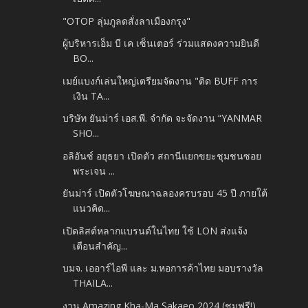
"OTOP ลุ่มภูลดสั่งลาเมืองกรุง"
ผู้บริหารเอ็ม บี เค เซ็นเตอร์ ร่วมแสดงความยินดี
BO...
เมย์แบงก์เล่นใหญ่เตรียมจัดงาน "ติด BUFF การ
เงิน TA...
บริษัท ยันม่าร์ เอส.พี. จำกัด จะจัดงาน “YANMAR
SHO...
อลิอันซ์ อยุธยา เปิดตัว สถานีแยกขยะชุมชนซอย
พระเจน ...
ยันม่าร์ เปิดตัวโฆษณาฉลองครบรอบ 45 ปี ภายใต้
แนวคิด...
เปิดลิสต์หลากแบรนด์ในไทย ใช้ LON ส่งแจ้ง
เตือนสำคัญ...
บมจ. เออาร์ไอพี และ ม.หอการค้าไทย มอบรางวัล
THAILA...
งาน Amazing Kha-Ma Sakaeo 2024 (ชมฟรี!)