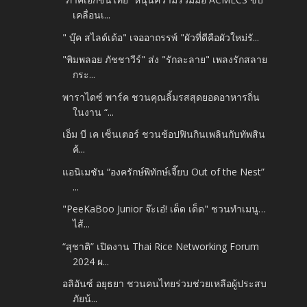
เคลื่อนเ...
" บุ๊ค สไลด์เด้อ" เจออาถรรพ์ "ผัวที่ดีคือผัวใหม่รั...
"พิมพลอย ภัชชาวีร์" ส่ง "รักละลาย" เพลงรักสลาย
กระ...
พาราไดซ์ พาร์ค ชวนคุณลิ้มรสสุดยอดอาหารถิ่น
ในงาน “...
เอ็ม บี เค เซ็นเตอร์ ชวนช้อปฟินกินเพลินกับทัพสิน
ค้...
แอนิเมชัน “องครักษ์พิทักษ์เจี๊ยบ Out of the Nest”
...
"PeeKaBoo Junior จ๊ะเอ๋! เด็ด เด็ด" ชวนทำเมนู…
ไส้...
“สุชาติ” เปิดงาน Thai Rice Networking Forum
2024 ผ...
อลิอันซ์ อยุธยา ชวนคนไทยร่วมช่วยเหลือผู้ประสบ
ภัยน้...