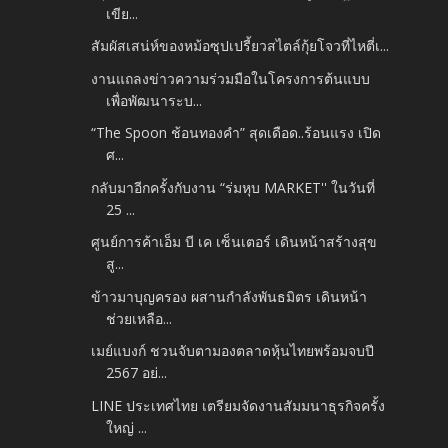
เขีย...
สัมผัสเสน่ห์ของหม้อซุปเปรี้ยวสไตล์กุ้ยโจวที่ไหตี่เ...
งานแถลงข่าวความร่วมมือในโครงการต้นแบบ
เพื่อพัฒนาระบ...
“The Spoon ช้อนทองคำ” สุดเดือด..ร้อนแรง เปิด
ศ...
กลับมาอีกครั้งกับงาน “ร่มหุบ MARKET'' ในวันที่
25 ...
ศูนย์การค้าเอ็ม บี เค เซ็นเตอร์ เดินหน้าสร้างสุข
สู...
ข้าวมาบุญครอง ผสานกำลังพันธมิตร เดินหน้า
ช่วยเหลือ...
เมย์แบงก์ ชวนจับตามองตลาดหุ้นไทยพร้อมจบปี
2567 อย่...
LINE ประเทศไทย เตรียมจัดงานสัมมนาธุรกิจครั้ง
ใหญ่ ...