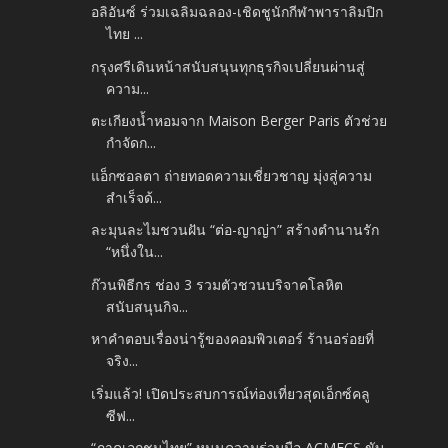
อลิอันซ์ ร่วมเฉลิมฉลอง-เชิดชูนักกีฬาพาราลิมปิก
ไทย ...
กรุงศรีเดินหน้าสนับสนุนทุกธุรกิจเปลี่ยนผ่านสู่
ความ...
ตะเกียงน้ำหอมจาก Maison Berger Paris ตัวช่วย
กำจัดก...
แอ็กซอลตา ถ่ายทอดความเชี่ยวชาญ มุ่งสู่ความ
สำเร็จด้...
ละมุนละไมชวนฝัน “ต่อ-ญาญ่า” สร้างตำนานรัก
“หนึ่งใน...
ก๊วนพิธีกร ช่อง 3 รวมตัวชวนบริจาคโลหิต
สนับสนุนกิจ...
หาคำตอบเรื่องน่ารู้ของคอมพิวเตอร์ ร้านอร่อยที่
จริง...
เริ่มแล้ว! เปิดประสบการณ์ท่องเที่ยวสุดเอ็กซ์คลู
ซีฟ...
“ภาคเอกชนไทย” หนุนความร่วมมือ ACMECS ขับ