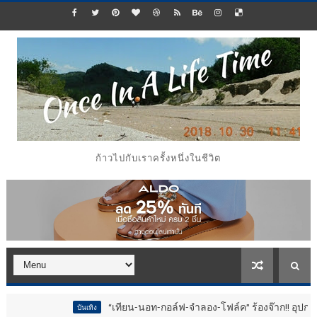
ก้าวไปกับเราครั้งหนึ่งในชีวิต
“เทียน-นอท-กอล์ฟ-จำลอง-โฟล์ค” ร้องจ๊าก!! อุปกรณ์ม่วนจอยงานวัด.. ท
ันเทิง