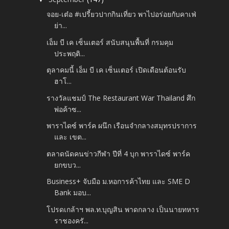
จอย-เต๋อ #เปรี้ยวปากกินเที่ยว พาไปอร่อยกับคาเฟ่
ย่า...
เอ็ม บี เค เซ็นเตอร์ สนับสนุนพื้นที่ กรมคุม
ประพฤติ...
ตุลาคมนี้ เอ็ม บี เค เซ็นเตอร์ เปิดเดือนต้อนรับ
ฮาโ...
รางวัลแชมป์ The Restaurant War Thailand ศึก
พ่อค้าซ...
พาราไดซ์ พาร์ค ผนึก เรือนจำกลางสมุทรปราการ
และ เขต...
ตลาดนัดคนข่าวกีฬา ปีที่ 4 บุก พาราไดซ์ พาร์ค
ยกขบว...
Business+ จับมือ ม.หอการค้าไทย และ SME D
Bank มอบ...
โปรดเกล้าฯ พล.ท.บุญสิน พาดกลาง เป็นนายทหาร
ราชองครั...