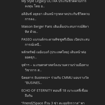
My Style Legacy ULTRA ประกันชีวิตควบการ
ลงทุน โดย อ...
อลิอันซ์ อยุธยา เดินหน้ารุกตลาดประกันชีวิตควบ
การลง...
Maison Berger Paris เติมเต็มประสบการณ์พิลา
ทิส ด้วย...
PASEO แบรนด์กระดาษทิชชูพรีเมียม เปิดประสบ
การณ์เหนื...
หลักทรัพย์ เมย์แบงก์ (ประเทศไทย) เดินหน้าต่อ
ยอดธุร...
จุฬาฯ – ม.เกษตรศาสตร์ลงนามความร่วมมือทาง
วิชาการ ส...
นิตยสาร Business+ ร่วมกับ CMMU มอบรางวัล
“BUSINES...
ECHO OF ETERNITY ตอนที่ 18 เบาะแสที่เชื่อม
ถึงกัน
“FriendZSpace ก๊วน 3 ซ่า ตะลุยจักรวาล” พา