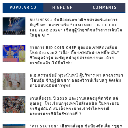
POPULAR 10
HIGHLIGHT
COMMENTS
BUSINESS+ จับมือคณะพาณิชยศาสตร์และการ
บัญชี มธ. มอบรางวัล “THAILAND TOP CEO OF
THE YEAR 2026” เชิดชูผู้นำธุรกิจสร้างการเติบโต
ในยุค AI ”
รายการ BID COIN CHEF สุดยอดเชฟหักเหลี่ยม
โหด Season2 “เอื้อ- กิ๊ก-เชฟอ๊อฟ-เชฟบิ๊ก-มีน”
ชีวิตสุดว้าวุ่น เผชิญหน้าอุปสรรคหายนะ..ถ้วย
บรรลัยแล้ว-ไม้ปั่นไฟ!!
พ.อ.สรรพชัยย์ หุวะนันทน์ ผู้บริหาร NT ควงภรรยา
‘โอบอุ้ม จิรัฏฐ์ณิชชา’ ฉลองวิวาห์เรียบหรู จัดเต็ม
ตามแบบฉบับชาวพุทธ
งานเลี้ยงรุ่น ปี 2525 และงานแสดงมุฑิตาจิต แด่
คุณครู โรงเรียนกรุงเทพโปลีเทคนิค ในพระบรม
ราชินูปถัมภ์ สมเด็จพระนางเจ้ารำไพพรรณี
พระบรมราชินีในรัชกาลที่ 7
“PTT STATION” เฮียพลสั่งลุย ซ้อน้องจัดเต็ม "ชูธุร