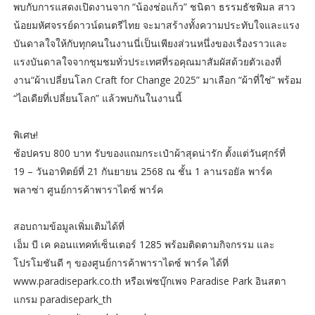
พบกับการแสดงเปิดงานจาก “น้องช่อแก้ว” ชนิตา ธรรมธัชพิมล สาว
น้อยมหัศจรรย์ดาวน์ดนตรีไทย จะมาสร้างทั้งความประทับใจและแรง
บันดาลใจให้กับทุกคนในงานนี่เป็นเพียงส่วนหนึ่งของเรื่องราวและ
แรงบันดาลใจจากชุมชมทั่วประเทศที่รอคุณมาสัมผัสด้วยตัวเองที่
งาน“ผ้าเปลี่ยนโลก Craft for Change 2025” มาเลือก “ผ้าที่ใช่” พร้อม
“ไอเดียที่เปลี่ยนโลก” แล้วพบกันในงานนี้
พิเศษ!
ช้อปครบ 800 บาท รับของแถมกระเป๋าผ้าสุดน่ารัก ตั้งแต่วันศุกร์ที่
19 – วันอาทิตย์ที่ 21 กันยายน 2568 ณ ชั้น 1 ลานรอยัล พาร์ค
พลาซ่า ศูนย์การค้าพาราไดซ์ พาร์ค
สอบถามข้อมูลเพิ่มเติมได้ที่
เอ็ม บี เค คอนแทคท์เซ็นเตอร์ 1285 พร้อมติดตามกิจกรรม และ
โปรโมชันดี ๆ ของศูนย์การค้าพาราไดซ์ พาร์ค ได้ที่
www.paradisepark.co.th หรือเฟซบุ๊กเพจ Paradise Park อินสตา
แกรม paradisepark_th