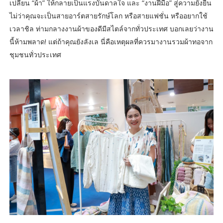
เปลี่ยน “ผ้า” ให้กลายเป็นแรงบันดาลใจ และ “งานฝีมือ” สู่ความยั่งยืน
ไม่ว่าคุณจะเป็นสายอาร์ตสายรักษ์โลก หรือสายแฟชั่น หรืออยากใช้
เวลาชิล ท่ามกลางงานผ้าของดีมีสไตล์จากทั่วประเทศ บอกเลยว่างาน
นี้ห้ามพลาด! แต่ถ้าคุณยังลังเล นี่คือเหตุผลที่ควรมางานรวมผ้าทอจาก
ชุมชนทั่วประเทศ