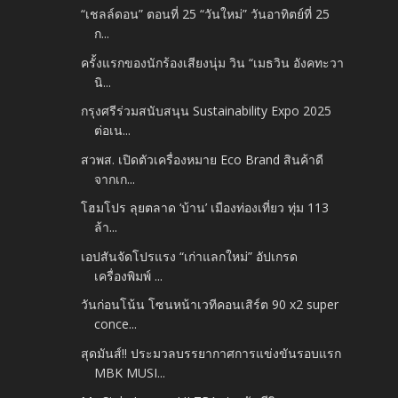
“เชลล์ดอน” ตอนที่ 25 “วันใหม่” วันอาทิตย์ที่ 25
ก...
ครั้งแรกของนักร้องเสียงนุ่ม วิน “เมธวิน อังคทะวา
นิ...
กรุงศรีร่วมสนับสนุน Sustainability Expo 2025
ต่อเน...
สวพส. เปิดตัวเครื่องหมาย Eco Brand สินค้าดี
จากเก...
โฮมโปร ลุยตลาด ‘บ้าน’ เมืองท่องเที่ยว ทุ่ม 113
ล้า...
เอปสันจัดโปรแรง “เก่าแลกใหม่” อัปเกรด
เครื่องพิมพ์ ...
วันก่อนโน้น โซนหน้าเวทีคอนเสิร์ต 90 x2 super
conce...
สุดมันส์!! ประมวลบรรยากาศการแข่งขันรอบแรก
MBK MUSI...