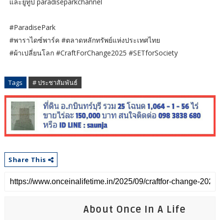
และยูทูป paradiseparkchannel
#ParadisePark
#พาราไดซ์พาร์ค #ตลาดหลักทรัพย์แห่งประเทศไทย
#ผ้าเปลี่ยนโลก #CraftForChange2025 #SETforSociety
Tags
# ประชาสัมพันธ์
Share This
About Once In A Life