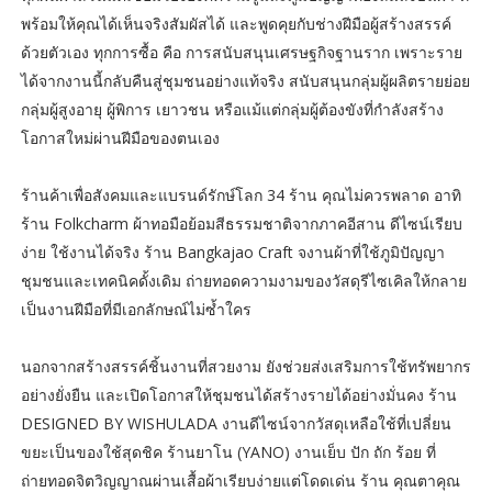
พร้อมให้คุณได้เห็นจริงสัมผัสได้ และพูดคุยกับช่างฝีมือผู้สร้างสรรค์
ด้วยตัวเอง ทุกการซื้อ คือ การสนับสนุนเศรษฐกิจฐานราก เพราะราย
ได้จากงานนี้กลับคืนสู่ชุมชนอย่างแท้จริง สนับสนุนกลุ่มผู้ผลิตรายย่อย
กลุ่มผู้สูงอายุ ผู้พิการ เยาวชน หรือแม้แต่กลุ่มผู้ต้องขังที่กำลังสร้าง
โอกาสใหม่ผ่านฝีมือของตนเอง
ร้านค้าเพื่อสังคมและแบรนด์รักษ์โลก 34 ร้าน คุณไม่ควรพลาด อาทิ
ร้าน Folkcharm ผ้าทอมือย้อมสีธรรมชาติจากภาคอีสาน ดีไซน์เรียบ
ง่าย ใช้งานได้จริง ร้าน Bangkajao Craft จงานผ้าที่ใช้ภูมิปัญญา
ชุมชนและเทคนิคดั้งเดิม ถ่ายทอดความงามของวัสดุรีไซเคิลให้กลาย
เป็นงานฝีมือที่มีเอกลักษณ์ไม่ซ้ำใคร
นอกจากสร้างสรรค์ชิ้นงานที่สวยงาม ยังช่วยส่งเสริมการใช้ทรัพยากร
อย่างยั่งยืน และเปิดโอกาสให้ชุมชนได้สร้างรายได้อย่างมั่นคง ร้าน
DESIGNED BY WISHULADA งานดีไซน์จากวัสดุเหลือใช้ที่เปลี่ยน
ขยะเป็นของใช้สุดชิค ร้านยาโน (YANO) งานเย็บ ปัก ถัก ร้อย ที่
ถ่ายทอดจิตวิญญาณผ่านเสื้อผ้าเรียบง่ายแต่โดดเด่น ร้าน คุณตาคุณ