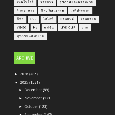
เทคโนโลยี
ราชการ
สุขภาพและความงาม
ร้านอาหาร
ศิลปวัฒนธรรม
เวทีประกวด
กีฬา
CSR
ไฮไลท์
ยานยนต์
ร้านกาแฟ
VIDEO
MV
แฟชั่น
LIVE CLIP
งาน
สุขภาพและความ
ARCHIVE
2026
(486)
►
2025
(1531)
▼
December
(89)
►
November
(121)
►
October
(123)
►
September
(147)
▼