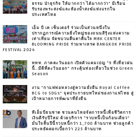
ธรรม นำธุรกิจ ให้มากกว่า ได้มากกว่า" มีเรือน
รับรองพระสงฆ์และห้องน้ำสงฆ์แห่งแรกใน
ประเทศไทย
เอ็ม บี เค เซ็นเตอร์ ร่วมเป็นส่วนหนึ่งใน
ปรากฏการณ์ความยิ่งใหญ่ของถนนสีรุ้งแห่งความ
เท่าเทียม จัดขบวนตื่นตาตื่นใจ MBK CENTER
BLOOMING PRIDE ร่วมพาเหรด BANGKOK PRIDE
FESTIVAL 2024
ททท. ภาคตะวันออก เปิดตัวแคมเปญ “9 ที่เที่ยวฝน
นี้…มีดีที่ตะวันออก” กระตุ้นท่องเที่ยวในช่วง Green
Season
งาน “กาแฟพ่อหลวงสู่ความยั่งยืน Royal Coffee
BCG to SDGs” จุดประกายบทใหม่ของกาแฟไทย สู่
เป้าหมายการพัฒนาที่ยั่งยืน
ทีเอ็มบีธนชาต ชวนคนไทยจัดการหนี้เพื่อชีวิตการ
เงินดีรับปีใหม่ ด้วยบริการ “รวบหนี้เป็นก้อนเดียว”
มั่นใจสิ้นปีนี้รวบหนี้กว่า 1,700 ล้านบาท ช่วยลูกค้า
ประหยัดดอกเบี้ยกว่า 225 ล้านบาท