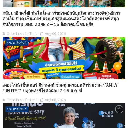
กลับมาอีกครั้ง!! ทัพไดโนเสาร์ขนาดยักษ์บุกใจกลางกรุง@ศูนย์การ
ค้าเอ็ม บี เค เซ็นเตอร์ ผจญภัยสู่ดินแดนสัตว์โลกดึกดำบรรพ์ สนุก
กับกิจกรรม DINO ZONE 8 – 16 สิงหาคมนี้ ชมฟรี!!
Once In A Life Time
Aug 06, 2026
ประชาสัมพันธ์
เดอะไนน์ เซ็นเตอร์ ติวานนท์ ชวนทุกครอบครัวร่วมงาน “FAMILY
FUN FEST” ปลุกพลังฮีโร่ตัวน้อย 7-16 ส.ค. นี้
Once In A Life Time
Aug 06, 2026
ประชาสัมพันธ์