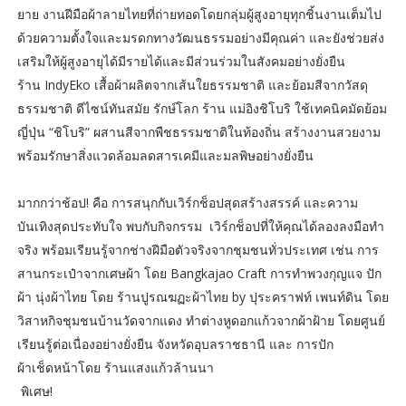
ยาย งานฝีมือผ้าลายไทยที่ถ่ายทอดโดยกลุ่มผู้สูงอายุทุกชิ้นงานเต็มไป
ด้วยความตั้งใจและมรดกทางวัฒนธรรมอย่างมีคุณค่า และยังช่วยส่ง
เสริมให้ผู้สูงอายุได้มีรายได้และมีส่วนร่วมในสังคมอย่างยั่งยืน
ร้าน IndyEko เสื้อผ้าผลิตจากเส้นใยธรรมชาติ และย้อมสีจากวัสดุ
ธรรมชาติ ดีไซน์ทันสมัย รักษ์โลก ร้าน แม่อิงชิโบริ ใช้เทคนิคมัดย้อม
ญี่ปุ่น “ชิโบริ” ผสานสีจากพืชธรรมชาติในท้องถิ่น สร้างงานสวยงาม
พร้อมรักษาสิ่งแวดล้อมลดสารเคมีและมลพิษอย่างยั่งยืน
มากกว่าช้อป! คือ การสนุกกับเวิร์กช็อปสุดสร้างสรรค์ และความ
บันเทิงสุดประทับใจ พบกับกิจกรรม เวิร์กช็อปที่ให้คุณได้ลองลงมือทำ
จริง พร้อมเรียนรู้จากช่างฝีมือตัวจริงจากชุมชนทั่วประเทศ เช่น การ
สานกระเป๋าจากเศษผ้า โดย Bangkajao Craft การทำพวงกุญแจ ปัก
ผ้า นุ่งผ้าไทย โดย ร้านปูรณฆฏะผ้าไทย by ปุระคราฟท์ เพนท์ดิน โดย
วิสาหกิจชุมชนบ้านวัดจากแดง ทำต่างหูดอกแก้วจากผ้าฝ้าย โดยศูนย์
เรียนรู้ต่อเนื่องอย่างยั่งยืน จังหวัดอุบลราชธานี และ การปัก
ผ้าเช็ดหน้าโดย ร้านแสงแก้วล้านนา
พิเศษ!