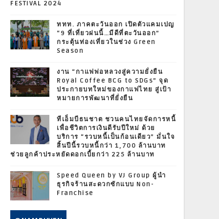
FESTIVAL 2024
ททท. ภาคตะวันออก เปิดตัวแคมเปญ
“9 ที่เที่ยวฝนนี้…มีดีที่ตะวันออก”
กระตุ้นท่องเที่ยวในช่วง Green
Season
งาน “กาแฟพ่อหลวงสู่ความยั่งยืน
Royal Coffee BCG to SDGs” จุด
ประกายบทใหม่ของกาแฟไทย สู่เป้า
หมายการพัฒนาที่ยั่งยืน
ทีเอ็มบีธนชาต ชวนคนไทยจัดการหนี้
เพื่อชีวิตการเงินดีรับปีใหม่ ด้วย
บริการ “รวบหนี้เป็นก้อนเดียว” มั่นใจ
สิ้นปีนี้รวบหนี้กว่า 1,700 ล้านบาท
ช่วยลูกค้าประหยัดดอกเบี้ยกว่า 225 ล้านบาท
Speed Queen by VJ Group ผู้นำ
ธุรกิจร้านสะดวกซักแบบ Non-
Franchise