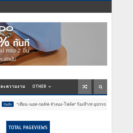
และความงาม
OTHER
นอท-กอล์ฟ-จำลอง-โฟล์ค” ร้องจ๊าก!! อุปกรณ์ม่วนจอยงานวัด.. ทำชีวิตสุดปั่น
TOTAL PAGEVIEWS