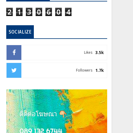
2
1
3
0
6
0
4
SOCIALIZE
3.5k
Likes
1.7k
Followers