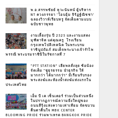
พ.อ.สรรพชัยย์ หุวะนันทน์ ผู้บริหาร
NT ควงภรรยา ‘โอบอุ้ม จิรัฏฐ์ณิชชา’
ฉลองวิวาห์เรียบหรู จัดเต็มตามแบบ
ฉบับชาวพุทธ
งานเลี้ยงรุ่น ปี 2525 และงานแสดง
มุฑิตาจิต แด่คุณครู โรงเรียน
กรุงเทพโปลีเทคนิค ในพระบรม
ราชินูปถัมภ์ สมเด็จพระนางเจ้ารำไพ
พรรณี พระบรมราชินีในรัชกาลที่ 7
“PTT STATION” เฮียพลสั่งลุย ซ้อน้อง
จัดเต็ม "ชูธุรธรรม นำธุรกิจ ให้
มากกว่า ได้มากกว่า" มีเรือนรับรอง
พระสงฆ์และห้องน้ำสงฆ์แห่งแรกใน
ประเทศไทย
เอ็ม บี เค เซ็นเตอร์ ร่วมเป็นส่วนหนึ่ง
ในปรากฏการณ์ความยิ่งใหญ่ของ
ถนนสีรุ้งแห่งความเท่าเทียม จัดขบวน
ตื่นตาตื่นใจ MBK CENTER
BLOOMING PRIDE ร่วมพาเหรด BANGKOK PRIDE