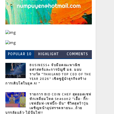
POPULAR 10
HIGHLIGHT
COMMENTS
BUSINESS+ จับมือคณะพาณิช
ยศาสตร์และการบัญชี มธ. มอบ
รางวัล “THAILAND TOP CEO OF THE
YEAR 2026” เชิดชูผู้นำธุรกิจสร้าง
การเติบโตในยุค AI ”
รายการ BID COIN CHEF สุดยอดเชฟ
หักเหลี่ยมโหด Season2 “เอื้อ- กิ๊ก-
เชฟอ๊อฟ-เชฟบิ๊ก-มีน” ชีวิตสุดว้าวุ่น
เผชิญหน้าอุปสรรคหายนะ..ถ้วย
บรรลัยแล้ว-ไม้ปั่นไฟ!!