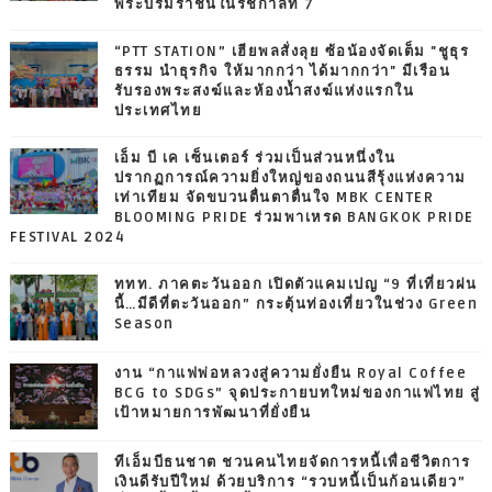
พระบรมราชินีในรัชกาลที่ 7
“PTT STATION” เฮียพลสั่งลุย ซ้อน้องจัดเต็ม "ชูธุร
ธรรม นำธุรกิจ ให้มากกว่า ได้มากกว่า" มีเรือน
รับรองพระสงฆ์และห้องน้ำสงฆ์แห่งแรกใน
ประเทศไทย
เอ็ม บี เค เซ็นเตอร์ ร่วมเป็นส่วนหนึ่งใน
ปรากฏการณ์ความยิ่งใหญ่ของถนนสีรุ้งแห่งความ
เท่าเทียม จัดขบวนตื่นตาตื่นใจ MBK CENTER
BLOOMING PRIDE ร่วมพาเหรด BANGKOK PRIDE
FESTIVAL 2024
ททท. ภาคตะวันออก เปิดตัวแคมเปญ “9 ที่เที่ยวฝน
นี้…มีดีที่ตะวันออก” กระตุ้นท่องเที่ยวในช่วง Green
Season
งาน “กาแฟพ่อหลวงสู่ความยั่งยืน Royal Coffee
BCG to SDGs” จุดประกายบทใหม่ของกาแฟไทย สู่
เป้าหมายการพัฒนาที่ยั่งยืน
ทีเอ็มบีธนชาต ชวนคนไทยจัดการหนี้เพื่อชีวิตการ
เงินดีรับปีใหม่ ด้วยบริการ “รวบหนี้เป็นก้อนเดียว”