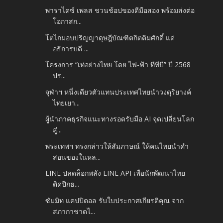
พาราไดซ์ เพลส ชวนช้อปของดีมือสอง พร้อมส่งต่อ
โอกาสก...
โตไกมอบปริญญาดุษฎีบัณฑิตกิตติมศักดิ์ แด่
อธิการบดี ...
โครงการ “เท่อย่างไทย โดย ไฟ-ฟ้า ทีทีบี” ปี 2568
ปร...
จุฬาฯ หนึ่งเดียวตัวแทนประเทศไทยนำวงดุริยางค์
ไทยเยา...
ผู้นำภาคธุรกิจแนะทางรอดรับมือ AI จุดเปลี่ยนโลก
สู่...
พระเทพฯ ทรงกล่าวให้สัมภาษณ์ ให้คนไทยนำคำ
สอนของในหล...
LINE ปลดล็อกพลัง LINE API เพื่อนักพัฒนาไทย
ติดปีกธ...
ซัมมิท แคปปิตอล รับใบประกาศเกียรติคุณ จาก
สภากาชาดไ...