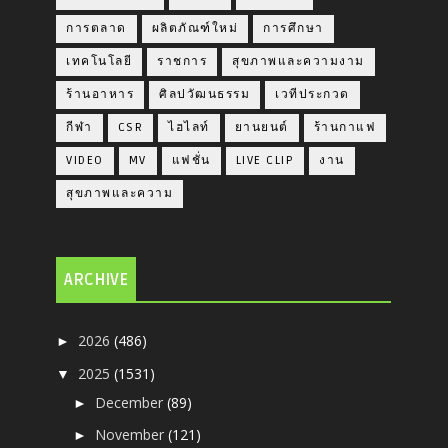
การตลาด
ผลิตภัณฑ์ใหม่
การศึกษา
เทคโนโลยี
ราชการ
สุขภาพและความงาม
ร้านอาหาร
ศิลปวัฒนธรรม
เวทีประกวด
กีฬา
CSR
ไฮไลท์
ยานยนต์
ร้านกาแฟ
VIDEO
MV
แฟชั่น
LIVE CLIP
งาน
สุขภาพและความ
ARCHIVE
2026
(486)
►
2025
(1531)
▼
December
(89)
►
November
(121)
►