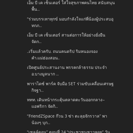
เอ็ม บี เค เซ็นเตอร์ ใส่ใจสุขภาพคนไทย สนับสนุน
พื้น...
“ร่วมบรรเทาทุกข์ มอบกำลังใจแก่พี่น้องผู้ประสบอุ
ทกภ...
เอ็ม บี เค เซ็นเตอร์ สานต่อการให้อย่างยั่งยืน
จัดก...
..เริ่มแล้วครับ. ถนนคนดริป ริมหนองจอง
คำ.แม่ฮ่องสอน..
เปิดศูนย์ประสานงาน พรรคกล้าธรรม ประจำ
อ.บางมูลนาก ...
พาราไดซ์ พาร์ค จับมือ SET ร่วมขับเคลื่อนเศรษฐ
กิจฐา...
ททท. เดินหน้ากระตุ้นตลาดตะวันออกกลาง–
แอฟริกา จัดกิ...
“FriendZSpace ก๊วน 3 ซ่า ตะลุยจักรวาล” พา
น้องๆ บุก...
“เชลล์ดอน” ตอนที่ 24 “ประชาชนชาวหอย” วัน