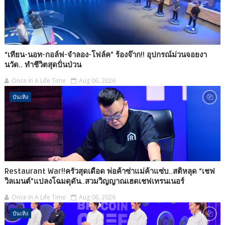
“เทียน-นอท-กอล์ฟ-จำลอง-โฟล์ค” ร้องจ๊าก!! อุปกรณ์ม่วนจอยงา
นวัด.. ทำชีวิตสุดปั่นป่วน
Once In A Life Time
Aug 06, 2026
บันเทิง
Restaurant War!!ครัวสุดเดือด พ่อค้าซ่าแม่ค้าแซ่บ..สติหลุด “เชฟ
วิลเมนต์”แปลงโฉมดุดัน..สวมวิญญาณเฮดเชฟเทรนเนอร์
Once In A Life Time
Aug 06, 2026
บันเทิง