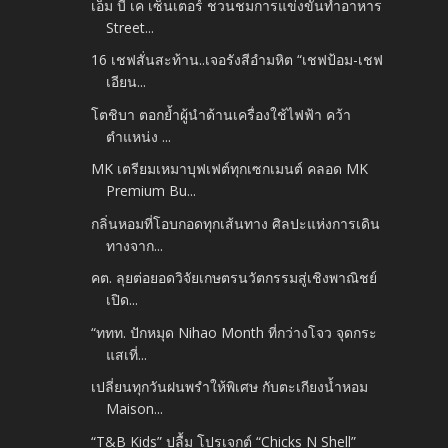
เอ็ม บี เค เซ็นเตอร์ ชวนชมการแข่งขันทำอาหาร
Street...
16 เชฟสั่นสะท้าน..เจอรังสีอำมหิต “เชฟป้อม-เชฟ
เอียน...
โตชิบา ตอกย้ำผู้นำด้านเครื่องใช้ไฟฟ้า คว้า
ตำแหน่ง ...
MK เตรียมเหมาบุฟเฟต์ทุกเซกเมนต์ คลอด MK
Premium Bu...
กลิ่นหอมที่โอบกอดทุกเส้นทาง ศิลปะแห่งการเดิน
ทางจาก...
คต. ลุยต่อยอดวิจัยเกษตรนวัตกรรมสู่เชิงพาณิชย์
เปิด...
“ททท. ปักหมุด Nihao Month ที่กว่างโจว จุดกระ
แสเที่...
เปลี่ยนทุกวันฝนพรำให้พิเศษ กับตะเกียงน้ำหอม
Maison...
“T&B Kids” ปลื้ม โปรเจกต์ “Chicks N Shell”