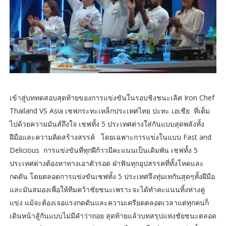
เข้าสู่บททดสอบสุดท้ายของการแข่งขันในรอบชิงชนะเลิศ Iron Chef
Thailand VS Asia เชฟกระทะเหล็กประเทศไทย ปะทะ เอเชีย ที่เต็ม
ไปด้วยความมันส์ถึงใจ เชฟทั้ง 5 ประเทศต่างใส่กันแบบสุดพลังทั้ง
ฝีมือและความคิดสร้างสรรค์ โดยเฉพาะการแข่งในแบบ Fast and
Delicious การแข่งขันที่ทุกฝีก้าวมีคะแนนเป็นเดิมพัน เชฟทั้ง 5
ประเทศต่างต้องหาทางเอาตัวรอด ฝ่าฟันทุกอุปสรรคที่ทั้งโหดและ
กดดัน โดยตลอดการแข่งขันเชฟทั้ง 5 ประเทศจึงทุ่มเทกันสุดๆทั้งฝีมือ
และมันสมองเพื่อให้ทีมคว้าชัยชนะเพราะจะได้ทำคะแนนทิ้งห่างคู่
แข่ง แม้จะต้องเจอแรงกดดันและความเครียดตลอดเวลาแต่ทุกคนก็
เดินหน้าสู้กันแบบไม่มีคำว่าถอย สุดท้ายแล้วบทสรุปแห่งชัยชนะตลอด