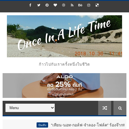
ก้าวไปกับเราครั้งหนึ่งในชีวิต
“เทียน-นอท-กอล์ฟ-จำลอง-โฟล์ค” ร้องจ๊าก!! อุปกรณ์ม่วนจอยงาน
บันเทิง