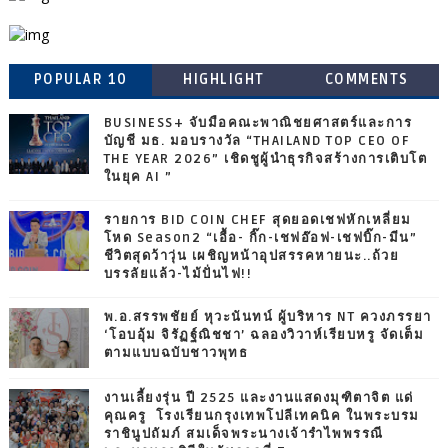
POPULAR 10
HIGHLIGHT
COMMENTS
BUSINESS+ จับมือคณะพาณิชยศาสตร์และการ
บัญชี มธ. มอบรางวัล “THAILAND TOP CEO OF
THE YEAR 2026” เชิดชูผู้นำธุรกิจสร้างการเติบโต
ในยุค AI ”
รายการ BID COIN CHEF สุดยอดเชฟหักเหลี่ยม
โหด Season2 “เอื้อ- กิ๊ก-เชฟอ๊อฟ-เชฟบิ๊ก-มีน”
ชีวิตสุดว้าวุ่น เผชิญหน้าอุปสรรคหายนะ..ถ้วย
บรรลัยแล้ว-ไม้ปั่นไฟ!!
พ.อ.สรรพชัยย์ หุวะนันทน์ ผู้บริหาร NT ควงภรรยา
‘โอบอุ้ม จิรัฏฐ์ณิชชา’ ฉลองวิวาห์เรียบหรู จัดเต็ม
ตามแบบฉบับชาวพุทธ
งานเลี้ยงรุ่น ปี 2525 และงานแสดงมุฑิตาจิต แด่
คุณครู โรงเรียนกรุงเทพโปลีเทคนิค ในพระบรม
ราชินูปถัมภ์ สมเด็จพระนางเจ้ารำไพพรรณี