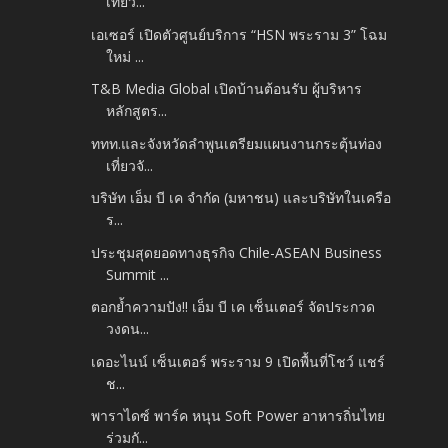
เที่ยว...
เอเซอร์ เปิดตัวศูนย์บริการ “HSN พระราม 3” โฉม
ใหม่ ...
T&B Media Global เปิดบ้านต้อนรับ ผู้บริหาร
หลักสูตร...
ททท.และจังหวัดลำพูนเตรียมแผนงานกระตุ้นท่อง
เที่ยวจั...
บริษัท เอ็ม บี เค จำกัด (มหาชน) และบริษัทในเครือ
ร...
ประชุมสุดยอดทางธุรกิจ Chile-ASEAN Business
Summit ...
ตอกย้ำความปัง!! เอ็ม บี เค เซ็นเตอร์ จัดประกวด
วงดน...
เดอะไนน์ เซ็นเตอร์ พระราม 9 เปิดพื้นที่โชว์ แชร์
ช...
พาราไดซ์ พาร์ค หนุน Soft Power อาหารถิ่นไทย
ร่วมกั...