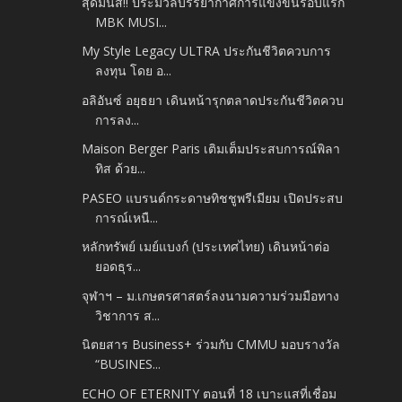
สุดมันส์!! ประมวลบรรยากาศการแข่งขันรอบแรก
MBK MUSI...
My Style Legacy ULTRA ประกันชีวิตควบการ
ลงทุน โดย อ...
อลิอันซ์ อยุธยา เดินหน้ารุกตลาดประกันชีวิตควบ
การลง...
Maison Berger Paris เติมเต็มประสบการณ์พิลา
ทิส ด้วย...
PASEO แบรนด์กระดาษทิชชูพรีเมียม เปิดประสบ
การณ์เหนื...
หลักทรัพย์ เมย์แบงก์ (ประเทศไทย) เดินหน้าต่อ
ยอดธุร...
จุฬาฯ – ม.เกษตรศาสตร์ลงนามความร่วมมือทาง
วิชาการ ส...
นิตยสาร Business+ ร่วมกับ CMMU มอบรางวัล
“BUSINES...
ECHO OF ETERNITY ตอนที่ 18 เบาะแสที่เชื่อม