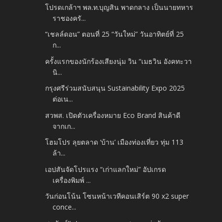
โปรดเกล้าฯ พล.ท.บุญสิน พาดกลาง เป็นนายทหาร
ราชองครั...
“เชลล์ดอน” ตอนที่ 25 “วันใหม่” วันอาทิตย์ที่ 25
ก...
ครั้งแรกของนักร้องเสียงนุ่ม วิน “เมธวิน อังคทะวา
นิ...
กรุงศรีร่วมสนับสนุน Sustainability Expo 2025
ต่อเน...
สวพส. เปิดตัวเครื่องหมาย Eco Brand สินค้าดี
จากเก...
โฮมโปร ลุยตลาด ‘บ้าน’ เมืองท่องเที่ยว ทุ่ม 113
ล้า...
เอปสันจัดโปรแรง “เก่าแลกใหม่” อัปเกรด
เครื่องพิมพ์ ...
วันก่อนโน้น โซนหน้าเวทีคอนเสิร์ต 90 x2 super
conce...