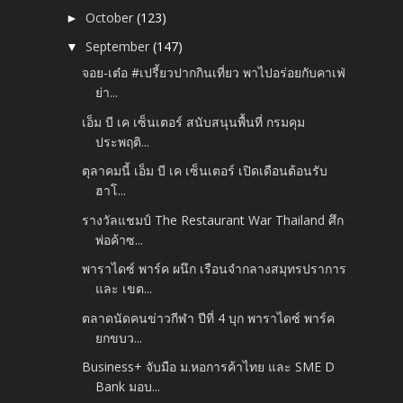
October
(123)
►
September
(147)
▼
จอย-เต๋อ #เปรี้ยวปากกินเที่ยว พาไปอร่อยกับคาเฟ่
ย่า...
เอ็ม บี เค เซ็นเตอร์ สนับสนุนพื้นที่ กรมคุม
ประพฤติ...
ตุลาคมนี้ เอ็ม บี เค เซ็นเตอร์ เปิดเดือนต้อนรับ
ฮาโ...
รางวัลแชมป์ The Restaurant War Thailand ศึก
พ่อค้าซ...
พาราไดซ์ พาร์ค ผนึก เรือนจำกลางสมุทรปราการ
และ เขต...
ตลาดนัดคนข่าวกีฬา ปีที่ 4 บุก พาราไดซ์ พาร์ค
ยกขบว...
Business+ จับมือ ม.หอการค้าไทย และ SME D
Bank มอบ...