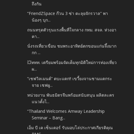
ถึงกัน
“FriendZSpace ก๊วน 3 ซ่า ตะลุยจักรวาล” พา
น้องๆ บุก...
ถนนทรุดตัวรุนแรงพื้นที่ใจกลาง กทม. สจล. ห่วงอา
คา...
นั่งรถเที่ยวเขื่อน ชมพระอาทิตย์ตกขอนแก่นจึ้งมาก
กก ...
💥ททท. เตรียมพร้อมจัดเต็มทุกมิติใหม่การท่องเที่ยว
ผ...
“เชฟวิลเมนต์” ตบะแตก!! เขวี้ยงจานชามแตกระ
จาย เชฟผู...
หน่วยงาน พันธมิตรจีนพร้อมสนับสนุน ผลิตละคร
แนวตั้งไ...
“Thailand Welcomes Amway Leadership
Seminar – Bang...
เอ็ม บี เค เซ็นเตอร์ รับมอบโล่ประกาศเกียรติคุณ