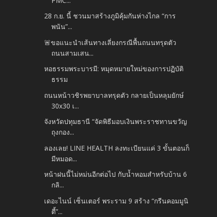
PMC...
28 ก.ย. นี้ ชวนมาสร้างภูมิคุ้มกันห่างไกล “การ
พนัน”...
🚨ขอแนะนำเส้นทางเลี่ยงกรณีพื้นถนนทรุดตัว
ถนนสามเสน...
หอธรรมพระบารมี: หมุดหมายใหม่ของการปฏิบัติ
ธรรม
ถนนหน้าวชิรพยาบาลทรุดตัว กลายเป็นหลุมยักษ์
30x30 เ...
จังหวัดปทุมธานี “จัดพิธีมอบเงินพระราชทานขวัญ
ถุงกอง...
ลองเลย! LINE HEALTH ลงทะเบียนแค่ 3 ขั้นตอนก็
มีหมอด...
หน้าฝนนี้ไม่หม่นอีกต่อไป กับน้ำหอมสำหรับบ้าน 6
กลิ...
เดอะไนน์ เซ็นเตอร์ พระราม 9 สร้าง “กรีนคอมมูนิ
ตี้”...