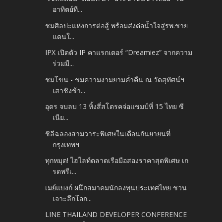
อาทิตย์ที...
ชมศิลปะแห่งการต่อสู้ พร้อมส่งต่อน้ำใจสู่รพ.ชาย
แดนใ...
IPX เปิดตัว IP คาแรกเตอร์ “Dreamiez” จากความ
ร่วมมื...
ชมโขน - ชมความงามยามค่ำคืน ณ วัดสุทัศน์ฯ
เสาชิงช้า...
อุดร จบลบ 13 ทิ้งสี่สโตรคจ่อแชมป์ที่ 15 ไทย ซี
เนีย...
ชิลีฉลองสามวาระพิเศษในเดือนกันยายนที่
กรุงเทพฯ
ทุกหมุด! ไฮไลท์ตลาดเรือมือสองราคาสุดพิเศษ เก
รดพรีเ...
เมย์แบงก์ ผนึกสมาคมนักลงทุนประเทศไทย ชวน
เจาะลึกโอก...
LINE THAILAND DEVELOPER CONFERENCE