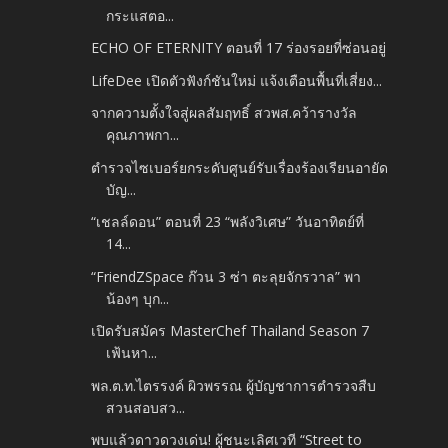
กระแสตอ...
ECHO OF ETERNITY ตอนที่ 17 ร่องรอยที่ซ่อนอยู่
LifeDee เปิดตัวฟังก์ชันใหม่ แจ้งเตือนพื้นที่เสี่ยง...
จากความตั้งใจสู่ผลสัมฤทธิ์ สวพส.คว้ารางวัล
คุณภาพกา...
ตำรวจไซเบอร์ยกระดับศูนย์รับเรื่องร้องเรียนอายัด
บัญ...
“เชลล์ดอน” ตอนที่ 23 “พลังวิเศษ” วันอาทิตย์ที่
14...
“FriendZSpace ก๊วน 3 ซ่า ตะลุยจักรวาล” พา
น้องๆ บุก...
เปิดรับสมัคร MasterChef Thailand Season 7
เฟ้นหา...
พล.ต.ท.ไตรรงค์ ผิวพรรณ ผู้บัญชาการตำรวจสืบ
สวนสอบสว...
พบแล้วดาวดวงเด่น! ผู้ชนะเลิศเวที “Street to