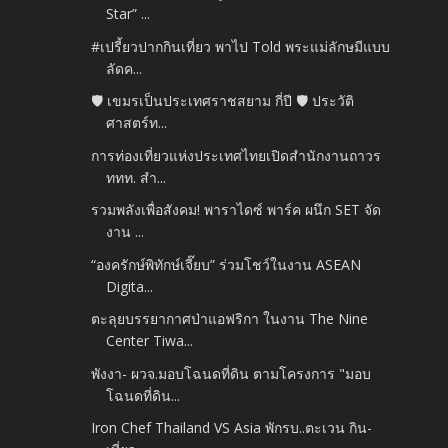
Star” ...
#เปรี้ยวปากกินเที่ยว พาไป Told พระแม่ลักษมีแบบ
ลัดค...
🛡️ เขมรเป็นประเทศราชสยาม กี่ปี 🛡️ ประวัติ
ศาสตร์ท...
การท่องเที่ยวแห่งประเทศไทยเปิดสำนักงานถาวร
ททท. สำ...
รวมพลังเพื่อสังคม! พาราไดซ์ พาร์ค ผนึก SET จัด
งาน ...
“องครักษ์พิทักษ์เจี๊ยบ” ร่วมโชว์ในงาน ASEAN
Digita...
ตะลุยบรรยากาศป่าแอฟริกา ในงาน The Nine
Center Tiwa...
พังงา- ผวจ.มอบโฉนดที่ดิน ตามโครงการ "มอบ
โฉนดที่ดิน...
Iron Chef Thailand VS Asia พักรบ..ตะเวน กิน-