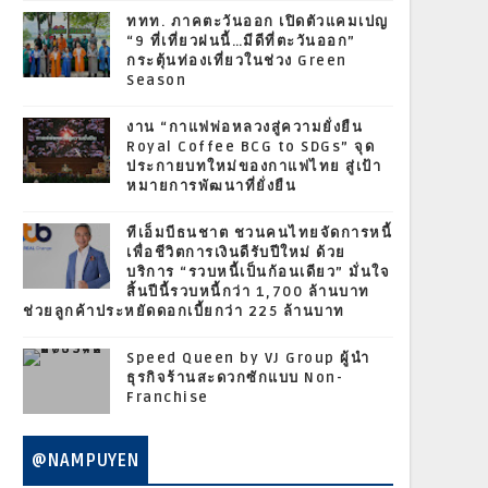
ททท. ภาคตะวันออก เปิดตัวแคมเปญ
“9 ที่เที่ยวฝนนี้…มีดีที่ตะวันออก”
กระตุ้นท่องเที่ยวในช่วง Green
Season
งาน “กาแฟพ่อหลวงสู่ความยั่งยืน
Royal Coffee BCG to SDGs” จุด
ประกายบทใหม่ของกาแฟไทย สู่เป้า
หมายการพัฒนาที่ยั่งยืน
ทีเอ็มบีธนชาต ชวนคนไทยจัดการหนี้
เพื่อชีวิตการเงินดีรับปีใหม่ ด้วย
บริการ “รวบหนี้เป็นก้อนเดียว” มั่นใจ
สิ้นปีนี้รวบหนี้กว่า 1,700 ล้านบาท
ช่วยลูกค้าประหยัดดอกเบี้ยกว่า 225 ล้านบาท
Speed Queen by VJ Group ผู้นำ
ธุรกิจร้านสะดวกซักแบบ Non-
Franchise
@NAMPUYEN