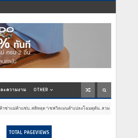
และความงาม
OTHER
าแซ่บ..สติหลุด “เชฟวิลเมนต์”แปลงโฉมดุดัน..สวมวิญญาณเฮดเชฟเทรนเนอร์
TOTAL PAGEVIEWS