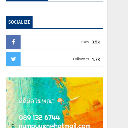
SOCIALIZE
3.5k
Likes
1.7k
Followers