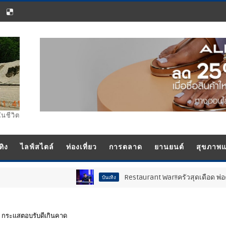
ในชีวิต
ทิง
ไลฟ์สไตล์
ท่องเที่ยว
การตลาด
ยานยนต์
สุขภาพ
Restaurant War!!ครัวสุดเดือด พ่อค้าซ่าแม่ค้
บันเทิง
l” กระแสตอบรับดีเกินคาด