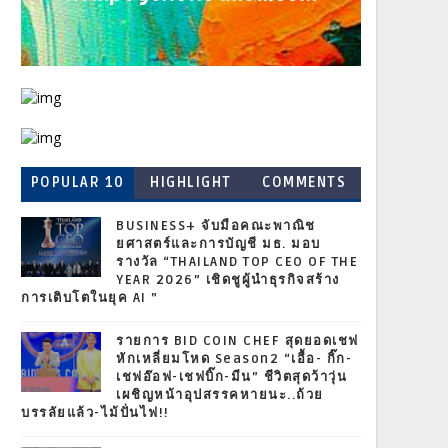
POPULAR 10
HIGHLIGHT
COMMENTS
BUSINESS+ จับมือคณะพาณิช
ยศาสตร์และการบัญชี มธ. มอบ
รางวัล “THAILAND TOP CEO OF THE
YEAR 2026” เชิดชูผู้นำธุรกิจสร้าง
การเติบโตในยุค AI ”
รายการ BID COIN CHEF สุดยอดเชฟ
หักเหลี่ยมโหด Season2 “เอื้อ- กิ๊ก-
เชฟอ๊อฟ-เชฟบิ๊ก-มีน” ชีวิตสุดว้าวุ่น
เผชิญหน้าอุปสรรคหายนะ..ถ้วย
บรรลัยแล้ว-ไม้ปั่นไฟ!!