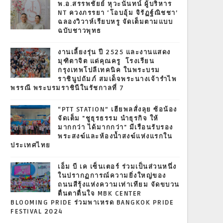
พ.อ.สรรพชัยย์ หุวะนันทน์ ผู้บริหาร
NT ควงภรรยา ‘โอบอุ้ม จิรัฏฐ์ณิชชา’
ฉลองวิวาห์เรียบหรู จัดเต็มตามแบบ
ฉบับชาวพุทธ
งานเลี้ยงรุ่น ปี 2525 และงานแสดง
มุฑิตาจิต แด่คุณครู โรงเรียน
กรุงเทพโปลีเทคนิค ในพระบรม
ราชินูปถัมภ์ สมเด็จพระนางเจ้ารำไพ
พรรณี พระบรมราชินีในรัชกาลที่ 7
“PTT STATION” เฮียพลสั่งลุย ซ้อน้อง
จัดเต็ม "ชูธุรธรรม นำธุรกิจ ให้
มากกว่า ได้มากกว่า" มีเรือนรับรอง
พระสงฆ์และห้องน้ำสงฆ์แห่งแรกใน
ประเทศไทย
เอ็ม บี เค เซ็นเตอร์ ร่วมเป็นส่วนหนึ่ง
ในปรากฏการณ์ความยิ่งใหญ่ของ
ถนนสีรุ้งแห่งความเท่าเทียม จัดขบวน
ตื่นตาตื่นใจ MBK CENTER
BLOOMING PRIDE ร่วมพาเหรด BANGKOK PRIDE
FESTIVAL 2024