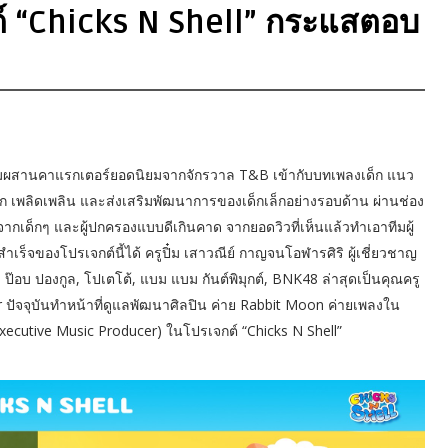
ต์ “Chicks N Shell” กระแสตอบ
ี่ผสมผสานคาแรกเตอร์ยอดนิยมจากจักรวาล T&B เข้ากับบทเพลงเด็ก แนว
ุก เพลิดเพลิน และส่งเสริมพัฒนาการของเด็กเล็กอย่างรอบด้าน ผ่านช่อง
ากเด็กๆ และผู้ปกครองแบบดีเกินคาด จากยอดวิวที่เห็นแล้วทำเอาทีมผู้
ำเร็จของโปรเจกต์นี้ได้ ครูปิ๋ม เสาวณีย์ กาญจนโอฬารศิริ ผู้เชี่ยวชาญ
ธร, ป๊อบ ปองกูล, โปเตโต้, แบม แบม กันต์พิมุกต์, BNK48 ล่าสุดเป็นคุณครู
ปัจจุบันทำหน้าที่ดูแลพัฒนาศิลปิน ค่าย Rabbit Moon ค่ายเพลงใน
xecutive Music Producer) ในโปรเจกต์ “Chicks N Shell”