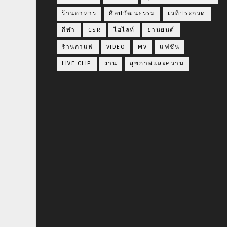
ร้านอาหาร
ศิลปวัฒนธรรม
เวทีประกวด
กีฬา
CSR
ไฮไลท์
ยานยนต์
ร้านกาแฟ
VIDEO
MV
แฟชั่น
LIVE CLIP
งาน
สุขภาพและความ