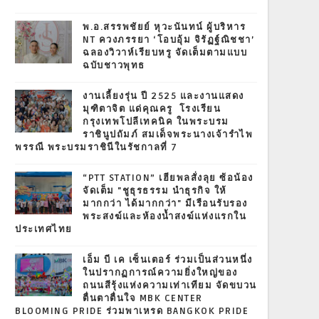
พ.อ.สรรพชัยย์ หุวะนันทน์ ผู้บริหาร
NT ควงภรรยา ‘โอบอุ้ม จิรัฏฐ์ณิชชา’
ฉลองวิวาห์เรียบหรู จัดเต็มตามแบบ
ฉบับชาวพุทธ
งานเลี้ยงรุ่น ปี 2525 และงานแสดง
มุฑิตาจิต แด่คุณครู โรงเรียน
กรุงเทพโปลีเทคนิค ในพระบรม
ราชินูปถัมภ์ สมเด็จพระนางเจ้ารำไพ
พรรณี พระบรมราชินีในรัชกาลที่ 7
“PTT STATION” เฮียพลสั่งลุย ซ้อน้อง
จัดเต็ม "ชูธุรธรรม นำธุรกิจ ให้
มากกว่า ได้มากกว่า" มีเรือนรับรอง
พระสงฆ์และห้องน้ำสงฆ์แห่งแรกใน
ประเทศไทย
เอ็ม บี เค เซ็นเตอร์ ร่วมเป็นส่วนหนึ่ง
ในปรากฏการณ์ความยิ่งใหญ่ของ
ถนนสีรุ้งแห่งความเท่าเทียม จัดขบวน
ตื่นตาตื่นใจ MBK CENTER
BLOOMING PRIDE ร่วมพาเหรด BANGKOK PRIDE