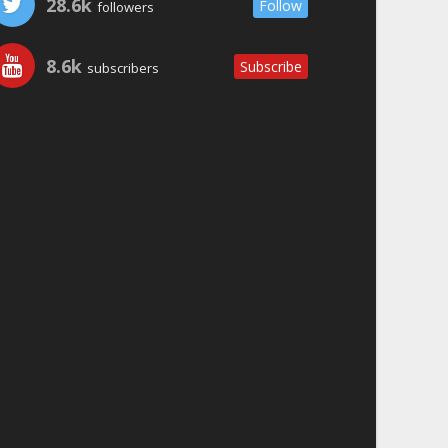
28.6k
Follow
followers
8.6k
Subscribe
subscribers