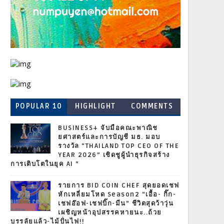
POPULAR 10
HIGHLIGHT
COMMENTS
BUSINESS+ จับมือคณะพาณิช
ยศาสตร์และการบัญชี มธ. มอบ
รางวัล “THAILAND TOP CEO OF THE
YEAR 2026” เชิดชูผู้นำธุรกิจสร้าง
การเติบโตในยุค AI ”
รายการ BID COIN CHEF สุดยอดเชฟ
หักเหลี่ยมโหด Season2 “เอื้อ- กิ๊ก-
เชฟอ๊อฟ-เชฟบิ๊ก-มีน” ชีวิตสุดว้าวุ่น
เผชิญหน้าอุปสรรคหายนะ..ถ้วย
บรรลัยแล้ว-ไม้ปั่นไฟ!!