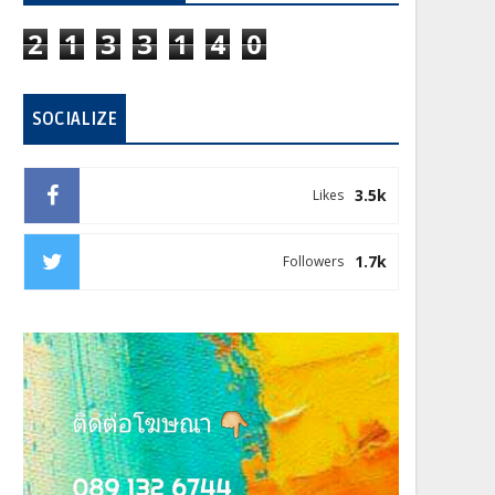
2
1
3
3
1
4
0
SOCIALIZE
3.5k
Likes
1.7k
Followers