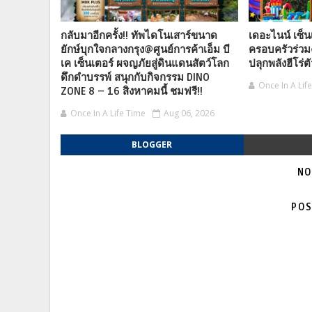
กลับมาอีกครั้ง!! ทัพไดโนเสาร์ขนาด
เดอะไนน์ เซ็น
ยักษ์บุกใจกลางกรุง@ศูนย์การค้าเอ็ม บี
ครอบครัวร่วม
เค เซ็นเตอร์ ผจญภัยสู่ดินแดนสัตว์โลก
ปลุกพลังฮีโร่ต
ดึกดำบรรพ์ สนุกกับกิจกรรม DINO
Once In A Lif
ZONE 8 – 16 สิงหาคมนี้ ชมฟรี!!
Once In A Life Time
Aug 06, 2026
BLOGGER
NO
POS