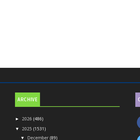
ARCHIVE
2026
(486)
►
2025
(1531)
▼
December
(89)
▼