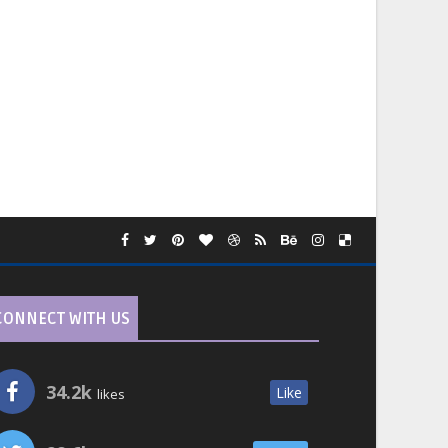
CONNECT WITH US
34.2k
Like
likes