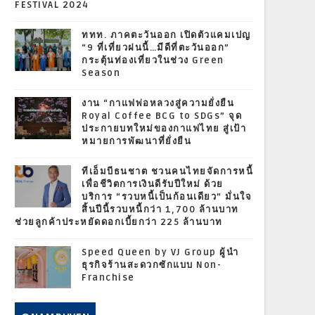
FESTIVAL 2024
ททท. ภาคตะวันออก เปิดตัวแคมเปญ
“9 ที่เที่ยวฝนนี้…มีดีที่ตะวันออก”
กระตุ้นท่องเที่ยวในช่วง Green
Season
งาน “กาแฟพ่อหลวงสู่ความยั่งยืน
Royal Coffee BCG to SDGs” จุด
ประกายบทใหม่ของกาแฟไทย สู่เป้า
หมายการพัฒนาที่ยั่งยืน
ทีเอ็มบีธนชาต ชวนคนไทยจัดการหนี้
เพื่อชีวิตการเงินดีรับปีใหม่ ด้วย
บริการ “รวบหนี้เป็นก้อนเดียว” มั่นใจ
สิ้นปีนี้รวบหนี้กว่า 1,700 ล้านบาท
ช่วยลูกค้าประหยัดดอกเบี้ยกว่า 225 ล้านบาท
Speed Queen by VJ Group ผู้นำ
ธุรกิจร้านสะดวกซักแบบ Non-
Franchise