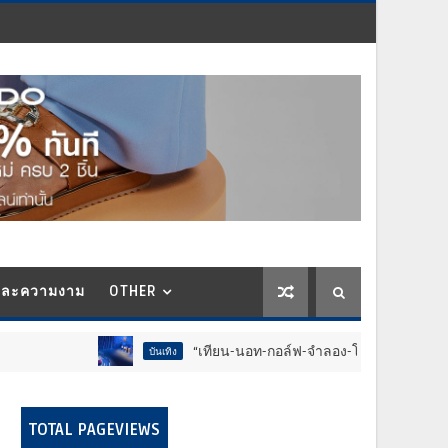
และความงาม
OTHER
“เทียน-นอท-กอล์ฟ-จำลอง-โฟล์ค” ร้องจ๊าก!! อุปกรณ์ม
บันเทิง
TOTAL PAGEVIEWS