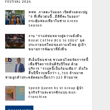
FESTIVAL 2024
ททท. ภาคตะวันออก เปิดตัวแคมเปญ
“9 ที่เที่ยวฝนนี้…มีดีที่ตะวันออก”
กระตุ้นท่องเที่ยวในช่วง Green
Season
งาน “กาแฟพ่อหลวงสู่ความยั่งยืน
Royal Coffee BCG to SDGs” จุด
ประกายบทใหม่ของกาแฟไทย สู่เป้า
หมายการพัฒนาที่ยั่งยืน
ทีเอ็มบีธนชาต ชวนคนไทยจัดการหนี้
เพื่อชีวิตการเงินดีรับปีใหม่ ด้วย
บริการ “รวบหนี้เป็นก้อนเดียว” มั่นใจ
สิ้นปีนี้รวบหนี้กว่า 1,700 ล้านบาท
ช่วยลูกค้าประหยัดดอกเบี้ยกว่า 225 ล้านบาท
Speed Queen by VJ Group ผู้นำ
ธุรกิจร้านสะดวกซักแบบ Non-
Franchise