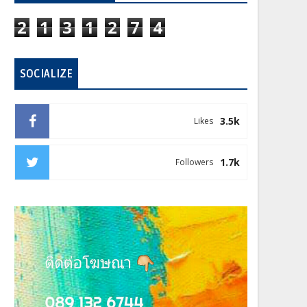
2
1
3
1
2
7
4
SOCIALIZE
3.5k
Likes
1.7k
Followers