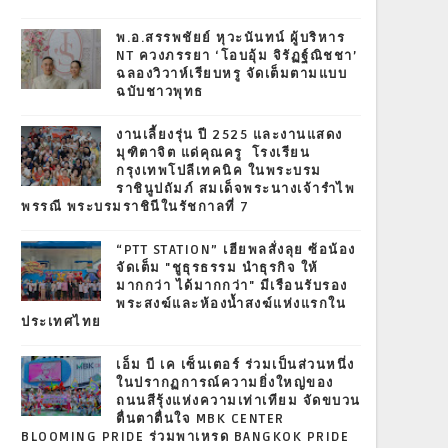
พ.อ.สรรพชัยย์ หุวะนันทน์ ผู้บริหาร
NT ควงภรรยา ‘โอบอุ้ม จิรัฏฐ์ณิชชา’
ฉลองวิวาห์เรียบหรู จัดเต็มตามแบบ
ฉบับชาวพุทธ
งานเลี้ยงรุ่น ปี 2525 และงานแสดง
มุฑิตาจิต แด่คุณครู โรงเรียน
กรุงเทพโปลีเทคนิค ในพระบรม
ราชินูปถัมภ์ สมเด็จพระนางเจ้ารำไพ
พรรณี พระบรมราชินีในรัชกาลที่ 7
“PTT STATION” เฮียพลสั่งลุย ซ้อน้อง
จัดเต็ม "ชูธุรธรรม นำธุรกิจ ให้
มากกว่า ได้มากกว่า" มีเรือนรับรอง
พระสงฆ์และห้องน้ำสงฆ์แห่งแรกใน
ประเทศไทย
เอ็ม บี เค เซ็นเตอร์ ร่วมเป็นส่วนหนึ่ง
ในปรากฏการณ์ความยิ่งใหญ่ของ
ถนนสีรุ้งแห่งความเท่าเทียม จัดขบวน
ตื่นตาตื่นใจ MBK CENTER
BLOOMING PRIDE ร่วมพาเหรด BANGKOK PRIDE