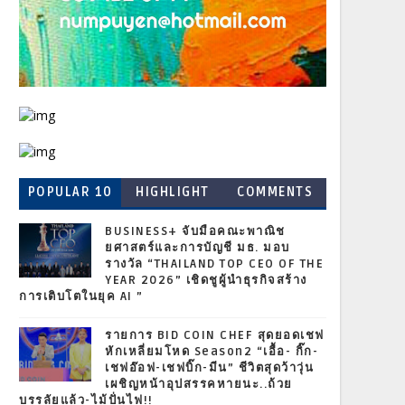
POPULAR 10
HIGHLIGHT
COMMENTS
BUSINESS+ จับมือคณะพาณิช
ยศาสตร์และการบัญชี มธ. มอบ
รางวัล “THAILAND TOP CEO OF THE
YEAR 2026” เชิดชูผู้นำธุรกิจสร้าง
การเติบโตในยุค AI ”
รายการ BID COIN CHEF สุดยอดเชฟ
หักเหลี่ยมโหด Season2 “เอื้อ- กิ๊ก-
เชฟอ๊อฟ-เชฟบิ๊ก-มีน” ชีวิตสุดว้าวุ่น
เผชิญหน้าอุปสรรคหายนะ..ถ้วย
บรรลัยแล้ว-ไม้ปั่นไฟ!!