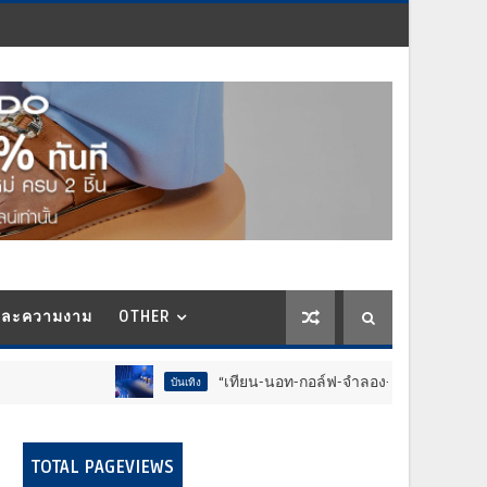
และความงาม
OTHER
“เทียน-นอท-กอล์ฟ-จำลอง-โฟล์ค” ร้องจ๊าก!! อุปกรณ์ม่วนจอยง
บันเทิง
TOTAL PAGEVIEWS