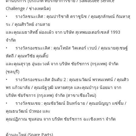
ด้านบริการ (ประเภท ที่ปรึกษาการขาย / Sawasdee Service
Challenge / ช่างเทคนิค)
•
รางวัลชนะเลิศ : คุณปาริชาติ ตราชูนิช / คุณศุภลักษณ์ กัณหาสุ
ระ / คุณศิรวิทย์ งามสาย
และคุณเมธาสิทธิ์ ผ่องแผ้ว จาก บริษัท สุเทพมอเตอร์เซลส์ 1993
จำกัด
•
รางวัลรองชนะเลิศ : คุณโทมัส วิคเตอร์ เวบบ์ / คุณนายสุเชษฐ์
หัตถี / คุณทวีชัย คุณติ๊ป
และคุณสุรวุธ อุ่นยะวงค์ จาก บริษัท ชัยรัชการ (กรุงเทพ) จำกัด
(ชลบุรี)
•
รางวัลรองชนะเลิศ อันดับ 2 : คุณธนวัฒน์ พรหมเทศน์ / คุณศิว
พร แก้วมาลัย / คุณณัฐวุฒิ มหายศกุล และคุณบำรุง น้อยมา จาก
บริษัท ชัยรัชการ (กรุงเทพ) จำกัด (สาขาเชียงใหม่)
•
รางวัลชมเชย : คุณชัยวัฒน์ อินทร์ฉาย / คุณอนัญญา แซ่ซิ้ม /
คุณธนวัฒน์ บัวทอง และ
คุณปฏิภาณ ชุมสอน จาก บริษัท ชัยรัชการ ฉะเชิงเทรา จำกัด
ด้านอะไหล่ (Spare Parts)