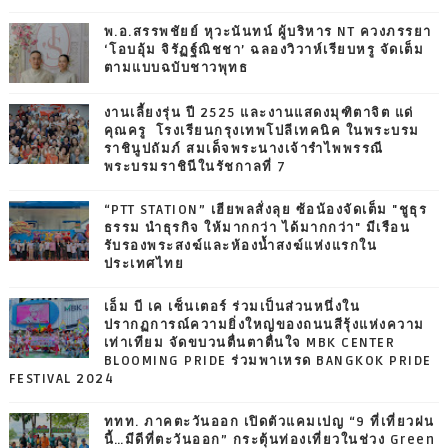
พ.อ.สรรพชัยย์ หุวะนันทน์ ผู้บริหาร NT ควงภรรยา
‘โอบอุ้ม จิรัฏฐ์ณิชชา’ ฉลองวิวาห์เรียบหรู จัดเต็ม
ตามแบบฉบับชาวพุทธ
งานเลี้ยงรุ่น ปี 2525 และงานแสดงมุฑิตาจิต แด่
คุณครู โรงเรียนกรุงเทพโปลีเทคนิค ในพระบรม
ราชินูปถัมภ์ สมเด็จพระนางเจ้ารำไพพรรณี
พระบรมราชินีในรัชกาลที่ 7
“PTT STATION” เฮียพลสั่งลุย ซ้อน้องจัดเต็ม "ชูธุร
ธรรม นำธุรกิจ ให้มากกว่า ได้มากกว่า" มีเรือน
รับรองพระสงฆ์และห้องน้ำสงฆ์แห่งแรกใน
ประเทศไทย
เอ็ม บี เค เซ็นเตอร์ ร่วมเป็นส่วนหนึ่งใน
ปรากฏการณ์ความยิ่งใหญ่ของถนนสีรุ้งแห่งความ
เท่าเทียม จัดขบวนตื่นตาตื่นใจ MBK CENTER
BLOOMING PRIDE ร่วมพาเหรด BANGKOK PRIDE
FESTIVAL 2024
ททท. ภาคตะวันออก เปิดตัวแคมเปญ “9 ที่เที่ยวฝน
นี้…มีดีที่ตะวันออก” กระตุ้นท่องเที่ยวในช่วง Green