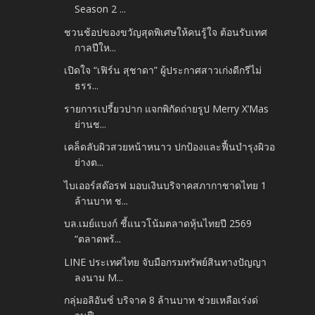
Season 2 ...
ชวนช้อปของขวัญสุดพิเศษให้คนรู้ใจ ต้อนรับเทศ
กาลปีให...
เปิดใจ “เฟิร์น สุชาดา” ผู้ประกาศสาวเก่งดีกรีไม่
ธรร...
รายการเปรี้ยวปาก แจกพิกัดถ่ายรูป Merry X’Mas
ย่านช...
เคล็ดลับผิวสวยหน้าหนาว ปกป้องและฟื้นบำรุงผิวอ
ย่างต...
ไบเออร์สด๊อรฟ มอบเงินบริจาคสภากาชาดไทย 1
ล้านบาท ช...
บล.เมย์แบงก์ ชี้แนวโน้มตลาดหุ้นไทยปี 2569
“ตลาดพร้...
LINE ประเทศไทย จับมือกรมทรัพย์สินทางปัญญา
ลงนาม M...
กลุ่มอลิอันซ์ บริจาค 8 ล้านบาท ช่วยเหลือเร่งด่