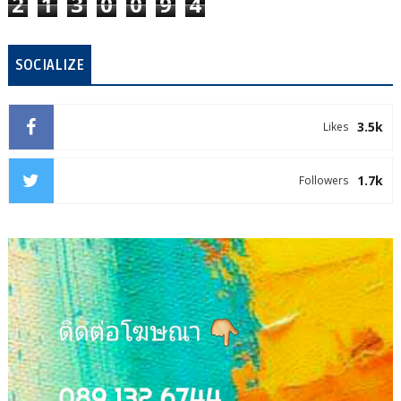
2
1
3
0
0
9
4
SOCIALIZE
3.5k
Likes
1.7k
Followers