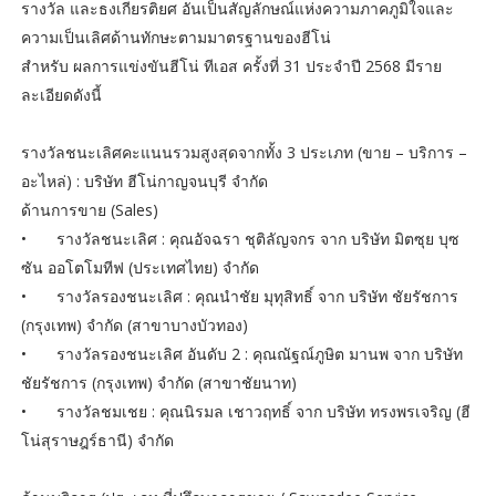
รางวัล และธงเกียรติยศ อันเป็นสัญลักษณ์แห่งความภาคภูมิใจและ
ความเป็นเลิศด้านทักษะตามมาตรฐานของฮีโน่
สำหรับ ผลการแข่งขันฮีโน่ ทีเอส ครั้งที่ 31 ประจำปี 2568 มีราย
ละเอียดดังนี้
รางวัลชนะเลิศคะแนนรวมสูงสุดจากทั้ง 3 ประเภท (ขาย – บริการ –
อะไหล่) : บริษัท ฮีโน่กาญจนบุรี จำกัด
ด้านการขาย (Sales)
•
รางวัลชนะเลิศ : คุณอัจฉรา ชุติลัญจกร จาก บริษัท มิตซุย บุซ
ซัน ออโตโมทีฟ (ประเทศไทย) จำกัด
•
รางวัลรองชนะเลิศ : คุณนำชัย มุทุสิทธิ์ จาก บริษัท ชัยรัชการ
(กรุงเทพ) จำกัด (สาขาบางบัวทอง)
•
รางวัลรองชนะเลิศ อันดับ 2 : คุณณัฐณ์ภูษิต มานพ จาก บริษัท
ชัยรัชการ (กรุงเทพ) จำกัด (สาขาชัยนาท)
•
รางวัลชมเชย : คุณนิรมล เชาวฤทธิ์ จาก บริษัท ทรงพรเจริญ (ฮี
โน่สุราษฎร์ธานี) จำกัด