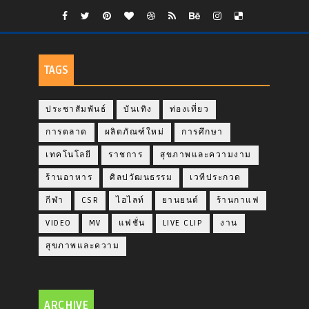
TAGS
ประชาสัมพันธ์
บันเทิง
ท่องเที่ยว
การตลาด
ผลิตภัณฑ์ใหม่
การศึกษา
เทคโนโลยี
ราชการ
สุขภาพและความงาม
ร้านอาหาร
ศิลปวัฒนธรรม
เวทีประกวด
กีฬา
CSR
ไฮไลท์
ยานยนต์
ร้านกาแฟ
VIDEO
MV
แฟชั่น
LIVE CLIP
งาน
สุขภาพและความ
ARCHIVE