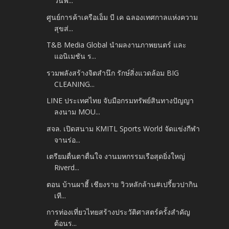
วนฟื...
ศูนย์การค้าเครือเอ็ม บี เค ฉลองเทศกาลแห่งความ
สุขส่...
T&B Media Global นำผลงานภาพยนตร์ และ
แอนิเมชัน ร...
รวมพลังสร้างจิตสำนึก รักษ์สิ่งแวดล้อม BIG
CLEANING...
LINE ประเทศไทย จับมือกรมทรัพย์สินทางปัญญา
ลงนาม MOU...
สจล. เปิดสนาม KMITL Sports World จัดแข่งกีฬา
จานร่อ...
เตรียมตื่นตาตื่นใจ งานมหกรรมเรือสุดยิ่งใหญ่
Riverd...
ตอน บ้านผาฮี้ เชียงราย วิวหลักล้าน#เปรี้ยวปากิน
เที...
การท่องเที่ยวไทยสร้างประวัติศาสตร์ครั้งสำคัญ
ต้อนร...