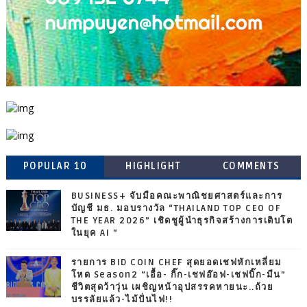
POPULAR 10
HIGHLIGHT
COMMENTS
BUSINESS+ จับมือคณะพาณิชยศาสตร์และการ
บัญชี มธ. มอบรางวัล “THAILAND TOP CEO OF
THE YEAR 2026” เชิดชูผู้นำธุรกิจสร้างการเติบโต
ในยุค AI ”
รายการ BID COIN CHEF สุดยอดเชฟหักเหลี่ยม
โหด Season2 “เอื้อ- กิ๊ก-เชฟอ๊อฟ-เชฟบิ๊ก-มีน”
ชีวิตสุดว้าวุ่น เผชิญหน้าอุปสรรคหายนะ..ถ้วย
บรรลัยแล้ว-ไม้ปั่นไฟ!!