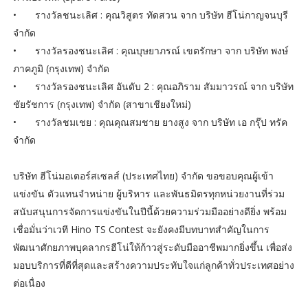
•
รางวัลชนะเลิศ : คุณวิสูตร ทัดสวน จาก บริษัท ฮีโน่กาญจนบุรี
จำกัด
•
รางวัลรองชนะเลิศ : คุณบุษยาภรณ์ เขตรักษา จาก บริษัท พงษ์
ภาคภูมิ (กรุงเทพ) จำกัด
•
รางวัลรองชนะเลิศ อันดับ 2 : คุณอภิราม สัมมาวรณ์ จาก บริษัท
ชัยรัชการ (กรุงเทพ) จำกัด (สาขาเชียงใหม่)
•
รางวัลชมเชย : คุณคุณสมชาย ยางสูง จาก บริษัท เอ กรุ๊ป ทรัค
จำกัด
บริษัท ฮีโน่มอเตอร์สเซลส์ (ประเทศไทย) จำกัด ขอขอบคุณผู้เข้า
แข่งขัน ตัวแทนจำหน่าย ผู้บริหาร และพันธมิตรทุกหน่วยงานที่ร่วม
สนับสนุนการจัดการแข่งขันในปีนี้ด้วยความร่วมมืออย่างดียิ่ง พร้อม
เชื่อมั่นว่าเวที Hino TS Contest จะยังคงมีบทบาทสำคัญในการ
พัฒนาศักยภาพบุคลากรฮีโน่ให้ก้าวสู่ระดับมืออาชีพมากยิ่งขึ้น เพื่อส่ง
มอบบริการที่ดีที่สุดและสร้างความประทับใจแก่ลูกค้าทั่วประเทศอย่าง
ต่อเนื่อง