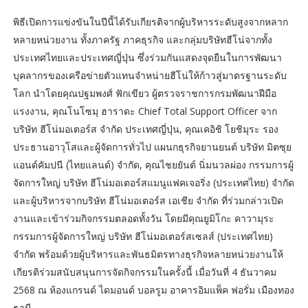
พิธีเปิดการแข่งขันในปีนี้ได้รับเกียรติจากผู้บริหารระดับสูงจากหลาก
หลายหน่วยงาน ทั้งภาครัฐ ภาคธุรกิจ และกลุ่มบริษัทฮีโน่จากทั้ง
ประเทศไทยและประเทศญี่ปุ่น ซึ่งร่วมกันแสดงจุดยืนในการพัฒนา
บุคลากรของเครือข่ายตัวแทนจำหน่ายฮีโน่ให้ก้าวสู่มาตรฐานระดับ
โลก นำโดยคุณปฐมพงศ์ ฟักเขียว ผู้ตรวจราชการกรมพัฒนาฝีมือ
แรงงาน, คุณโนโซมุ ฮาราดะ Chief Total Support Officer จาก
บริษัท ฮีโน่มอเตอร์ส จำกัด ประเทศญี่ปุ่น, คุณเคอิชิ โยชิมุระ รอง
ประธานอาวุโสและผู้จัดการทั่วไป แผนกธุรกิจยานยนต์ บริษัท มิตซุย
แอนด์คัมปนี (ไทยแลนด์) จำกัด, คุณไชยยันต์ นิ่มนวลผ่อง กรรมการผู้
จัดการใหญ่ บริษัท ฮีโน่มอเตอร์สแมนูแฟคเจอริ่ง (ประเทศไทย) จำกัด
และผู้บริหารจากบริษัท ฮีโน่มอเตอร์ส เอเชีย จำกัด ที่ร่วมกล่าวเปิด
งานและเข้าร่วมกิจกรรมตลอดทั้งวัน โดยมีคุณยูมิโกะ คาวามุระ
กรรมการผู้จัดการใหญ่ บริษัท ฮีโน่มอเตอร์สเซลส์ (ประเทศไทย)
จำกัด พร้อมด้วยผู้บริหารและพันธมิตรทางธุรกิจหลายหน่วยงานให้
เกียรติร่วมสนับสนุนการจัดกิจกรรมในครั้งนี้ เมื่อวันที่ 4 ธันวาคม
2568 ณ ห้องแกรนด์ ไดมอนด์ บอลรูม อาคารอิมแพ็ค ฟอรั่ม เมืองทอง
ธานี