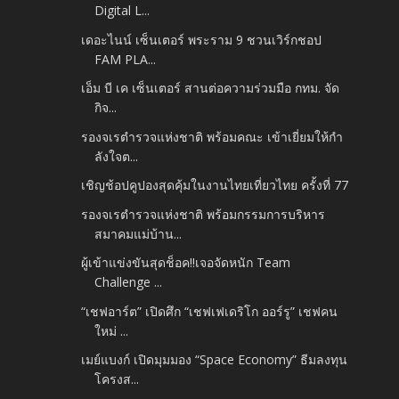
Digital L...
เดอะไนน์ เซ็นเตอร์ พระราม 9 ชวนเวิร์กชอป
FAM PLA...
เอ็ม บี เค เซ็นเตอร์ สานต่อความร่วมมือ กทม. จัด
กิจ...
รองจเรตำรวจแห่งชาติ พร้อมคณะ เข้าเยี่ยมให้กำ
ลังใจต...
เชิญช้อปคูปองสุดคุ้มในงานไทยเที่ยวไทย ครั้งที่ 77
รองจเรตำรวจแห่งชาติ พร้อมกรรมการบริหาร
สมาคมแม่บ้าน...
ผู้เข้าแข่งขันสุดช็อค!!เจอจัดหนัก Team
Challenge ...
“เชฟอาร์ต” เปิดศึก “เชฟเฟเดริโก ออร์รู” เชฟคน
ใหม่ ...
เมย์แบงก์ เปิดมุมมอง “Space Economy” ธีมลงทุน
โครงส...