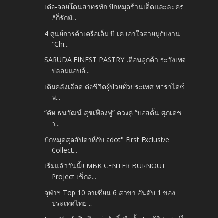
เต๋อ-จอยโดนสาทรทัก ปักหมุดร้านเด็ดและละคร
#ก็รักมั...
4 ศูนย์การค้าเครือเอ็ม บี เค เอาใจสายมูกับงาน
"Chi...
SARUDA FINEST PASTRY เตือนลูกค้า ระวังเพจ
ปลอมแอบอ้...
เติมคลังเลือด ต่อชีวิตผู้ป่วยทั่วประเทศ พาราไดซ์
พ...
“คัท ธนวัฒน์ สุขเฟื่องฟู” ควงคู่ “บอสตั้น ศุภเดช
ว...
ปักหมุดสุดสัปดาห์กับ adot° First Exclusive
Collect...
เริ่มแล้ววันนี้!! MBK CENTER BURNOUT
Project เช็กส...
จุฬาฯ Top 10 อาเซียน 6 สาขา อันดับ 1 ของ
ประเทศไทย ...