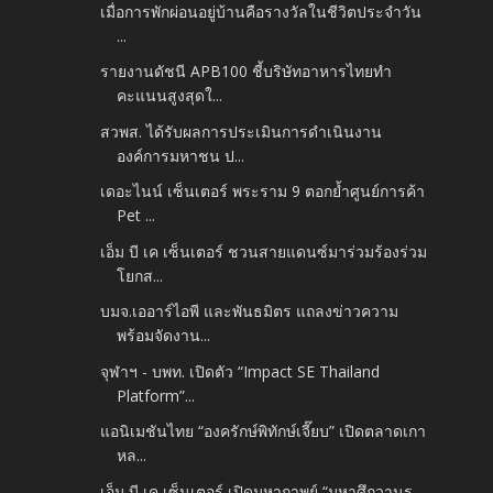
เมื่อการพักผ่อนอยู่บ้านคือรางวัลในชีวิตประจำวัน
...
รายงานดัชนี APB100 ชี้บริษัทอาหารไทยทำ
คะแนนสูงสุดใ...
สวพส. ได้รับผลการประเมินการดำเนินงาน
องค์การมหาชน ป...
เดอะไนน์ เซ็นเตอร์ พระราม 9 ตอกย้ำศูนย์การค้า
Pet ...
เอ็ม บี เค เซ็นเตอร์ ชวนสายแดนซ์มาร่วมร้องร่วม
โยกส...
บมจ.เออาร์ไอพี และพันธมิตร แถลงข่าวความ
พร้อมจัดงาน...
จุฬาฯ - บพท. เปิดตัว “Impact SE Thailand
Platform”...
แอนิเมชันไทย “องครักษ์พิทักษ์เจี๊ยบ” เปิดตลาดเกา
หล...
เอ็ม บี เค เซ็นเตอร์ เปิดมหากาพย์ “มหาศึกวานร