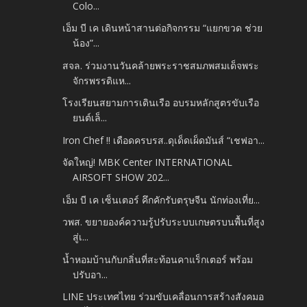
Colo...
เอ็ม บี เค เดินหน้าสานต่อกิจกรรม “แยกขวด ช่วย
น้อง”...
สจล. ร่วมงานวันคล้ายพระราชสมภพสมเด็จพระ
จักรพรรดิแห...
โรงเรียนสยามการเดินเรือ อบรมหลักสูตรขับเรือ
ยนต์เล็...
Iron Chef !! เดือดครบรส..ดุเด็ดเผ็ดมันส์ “เชฟอา...
จัดใหญ่! MBK Center INTERNATIONAL
AIRSOFT SHOW 202...
เอ็ม บี เค เซ็นเตอร์ คึกคักรับตรุษจีน นักท่องเที่ย...
วพส. ขยายองค์ความรู้ปรับระบบเกษตรบนพื้นที่สูง
สู่เ...
น้ำหอมบ้านกับกลิ่นที่สะท้อนคาแร็กเตอร์ พร้อม
ปรับอา...
LINE ประเทศไทย ร่วมขับเคลื่อนการสร้างสังคมอ