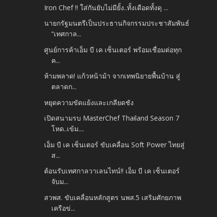
Iron Chef !! ใส่กันยับไม่มียั้ง..ทั้งเดือดทั้งดุ ...
นายกรัฐมนตรีเป็นประธานกิจกรรมประชาสัมพันธ์
“เทศกาล...
ศูนย์การค้าเอ็ม บี เค เซ็นเตอร์ พร้อมเชื่อมต่อทุก
ค...
ห้ามพลาด! แก้วหน้าม้า จากเทพนิยายพื้นบ้าน สู่
ตลาดก...
หยุดความขัดแย้งและเกลียดชัง
เปิดสนามรบ MasterChef Thailand Season 7
โหด..เข้ม....
เอ็ม บี เค เซ็นเตอร์ ขับเคลื่อน Soft Power ไทยสู่
ส...
ต้อนรับเทศกาลวาเลนไทน์!! เอ็ม บี เค เซ็นเตอร์
จับม...
สวพส. ขับเคลื่อนหลักสูตร นพส.5 เสริมศักยภาพ
เครือข่...