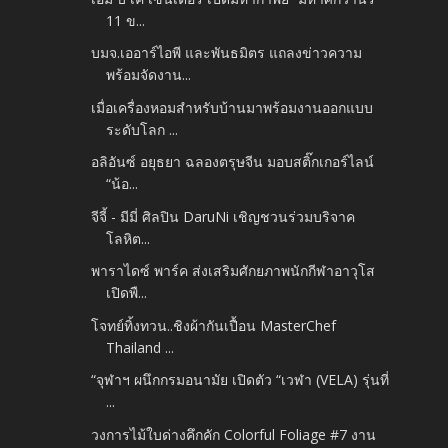
11 ข...
บมจ.เออาร์ไอพี และพันธมิตร แถลงข่าวความ
พร้อมจัดงาน...
เมื่อเครื่องหอมสำหรับบ้านมาพร้อมงานออกแบบ
ระดับโลก ...
อลิอันซ์ อยุธยา ฉลองตรุษจีน มอบสติ๊กเกอร์ไลน์
“น้อ...
จีจี้ - มีมี่ ศิลปิน DaruNi เชิญชวนร่วมบริจาค
โลหิต...
พาราไดซ์ พาร์ค ส่งเสริมศักยภาพนักกีฬาอาวุโส
เปิดพื...
โจทย์ทิ้งทวน..ชิงผ้ากันเปื้อน MasterChef
Thailand ...
“จุฬาฯ ผนึกกรมอนามัย เปิดตัว “เวฬา (VELA) รุ่นที่
...
วงการไม้ใบด่างคึกคัก Colorful Foliage #7 งาน