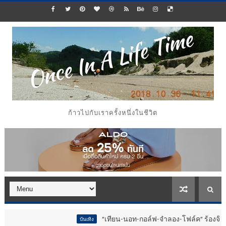
ก้าวไปกับเราครั้งหนึ่งในชีวิต
“เทียน-นอท-กอล์ฟ-จำลอง-โฟล์ค” ร้องจ๊าก!! อุปกรณ์ม
บันเทิง