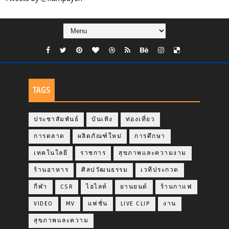
TAGS
ประชาสัมพันธ์
บันเทิง
ท่องเที่ยว
การตลาด
ผลิตภัณฑ์ใหม่
การศึกษา
เทคโนโลยี
ราชการ
สุขภาพและความงาม
ร้านอาหาร
ศิลปวัฒนธรรม
เวทีประกวด
กีฬา
CSR
ไฮไลท์
ยานยนต์
ร้านกาแฟ
VIDEO
MV
แฟชั่น
LIVE CLIP
งาน
สุขภาพและความ