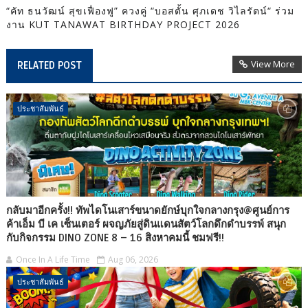
“คัท ธนวัฒน์ สุขเฟื่องฟู” ควงคู่ “บอสตั้น ศุภเดช วิไลรัตน์“ ร่วม
งาน KUT TANAWAT BIRTHDAY PROJECT 2026
View More
RELATED POST
ประชาสัมพันธ์
กลับมาอีกครั้ง!! ทัพไดโนเสาร์ขนาดยักษ์บุกใจกลางกรุง@ศูนย์การ
ค้าเอ็ม บี เค เซ็นเตอร์ ผจญภัยสู่ดินแดนสัตว์โลกดึกดำบรรพ์ สนุก
กับกิจกรรม DINO ZONE 8 – 16 สิงหาคมนี้ ชมฟรี!!
Once In A Life Time
Aug 06, 2026
ประชาสัมพันธ์