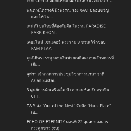
Iron Chef เปิดศึกแห่งศักดิ์ศรีครั้งประวัติศาสตร์ไ...
พล.ต.ท.ไตรรงค์ ผิวพรรณ รอง จตช. ปลอบขวัญ
และให้กำล...
เสน่ห์โขนไทยที่ต้องสัมผัส ในงาน PARADISE
PARK KHON...
เดอะไนน์ เซ็นเตอร์ พระราม 9 ชวนเวิร์กชอป
FAM PLAY...
มูลนิธิพระราหู มอบเงินช่วยเหลือครอบครัวทหารที่
เสีย...
จุฬาฯ เจ้าภาพการประชุมวิชาการนานาชาติ
Asian Sustai...
3 ศูนย์การค้าเครือเอ็ม บี เค ชวนช้อปรับตรุษจีน
CHI...
T&B ส่ง “Out of the Nest” จับมือ “Huus Plate”
เป...
ECHO OF ETERNITY ตอนที่ 22 จุดจบของมาร
กระดูกขาว (จบ)