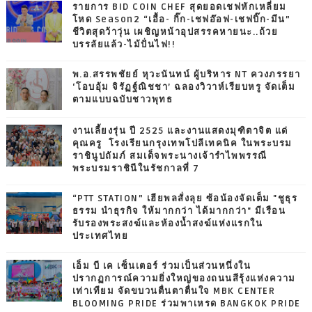
รายการ BID COIN CHEF สุดยอดเชฟหักเหลี่ยม
โหด Season2 “เอื้อ- กิ๊ก-เชฟอ๊อฟ-เชฟบิ๊ก-มีน”
ชีวิตสุดว้าวุ่น เผชิญหน้าอุปสรรคหายนะ..ถ้วย
บรรลัยแล้ว-ไม้ปั่นไฟ!!
พ.อ.สรรพชัยย์ หุวะนันทน์ ผู้บริหาร NT ควงภรรยา
‘โอบอุ้ม จิรัฏฐ์ณิชชา’ ฉลองวิวาห์เรียบหรู จัดเต็ม
ตามแบบฉบับชาวพุทธ
งานเลี้ยงรุ่น ปี 2525 และงานแสดงมุฑิตาจิต แด่
คุณครู โรงเรียนกรุงเทพโปลีเทคนิค ในพระบรม
ราชินูปถัมภ์ สมเด็จพระนางเจ้ารำไพพรรณี
พระบรมราชินีในรัชกาลที่ 7
“PTT STATION” เฮียพลสั่งลุย ซ้อน้องจัดเต็ม "ชูธุร
ธรรม นำธุรกิจ ให้มากกว่า ได้มากกว่า" มีเรือน
รับรองพระสงฆ์และห้องน้ำสงฆ์แห่งแรกใน
ประเทศไทย
เอ็ม บี เค เซ็นเตอร์ ร่วมเป็นส่วนหนึ่งใน
ปรากฏการณ์ความยิ่งใหญ่ของถนนสีรุ้งแห่งความ
เท่าเทียม จัดขบวนตื่นตาตื่นใจ MBK CENTER
BLOOMING PRIDE ร่วมพาเหรด BANGKOK PRIDE