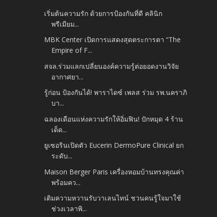
เริ่มต้นความรัก ด้วยการป้องกันที่ดี คลินิก
พรีเมียม...
MBK Center เปิดการแสดงสุดตระการตา “The
Empire of F...
สจล.ร่วมแลกเปลี่ยนองค์ความรู้ต่อยอดงานวิจัย
อากาศยา...
รู้ก่อน ป้องกันได้! พาราไดซ์ เพลส ร่วม รพ.นคราภิ
บา...
ฉลองเดือนแห่งความรักให้อิ่มฟิน! ปักหมุด 4 ร้าน
เด็ด...
ยูเซอรินเปิดตัว Eucerin DermoPure Clinical ยก
ระดับ...
Maison Berger Paris เครื่องหอมบ้านทรงคุณค่า
พร้อมคว...
เติมความหวานรับวาเลนไทน์ ชวนคนรู้ใจมาใช้
ช่วงเวลาพิ...