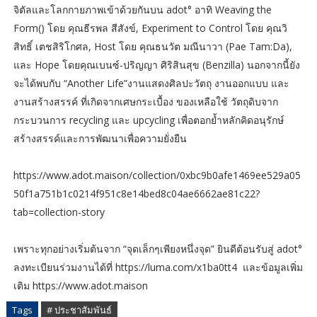
จิตัลและโลกกายภาพเข้าด้วยกันบน adot° อาทิ Weaving the
Form() โดย คุณธีรพล สีสังข์, Experiment to Control โดย คุณวิ
สิทธิ์ เตชสิริโกศล, Host โดย คุณธนวัต มณีนาวา (Pae Tam:Da),
และ Hope โดยคุณเบนซ์-ปริญญา ศิริสินสุข (Benzilla) นอกจากนี้ยัง
จะได้พบกับ “Another Life”งานแสดงศิลปะวัตถุ งานออกแบบ และ
งานสร้างสรรค์ ที่เกิดจากเศษกระเบื้อง ของเหลือใช้ วัตถุดิบจาก
กระบวนการ recycling และ upcycling เพื่อตอกย้ำหลักคิดอนุรักษ์
สร้างสรรค์และการพัฒนาเพื่อความยั่งยืน
https://www.adot.maison/collection/0xbc9b0afe1469ee529a05
50f1a751b1c0214f951c8e14bed8c04ae6662ae81c22?
tab=collection-story
เพราะทุกอย่างเริ่มต้นจาก “จุดเล็กๆเพียงหนึ่งจุด” ยินดีต้อนรับสู่ adot°
ลงทะเบียนร่วมงานได้ที่ https://luma.com/x1ba0tt4 และข้อมูลเพิ่ม
เติม https://www.adot.maison
Tags
# ประชาสัมพันธ์